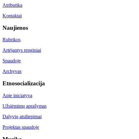
Atributika
Kontaktai
Naujienos
Rubrikos
Artėjantys renginiai
Spaudoje
Archyvas
Etnosocializacija
Apie iniciatyvą
Užsiėmimų aprašymas
Dalyvių atsiliepimai
Projektas spaudoje