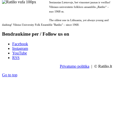
Seniausias Lietuvoje, bet visuomet jaunas ir veržlus!
Vilniaus universiteto folkloro ansamblis „Ratilio“ –
nuo 1968 m.
The oldest one in Lithuania, yet always young and
dashing! Vilnius University Folk Ensemble "Ratilio" – since 1968.
Bendraukime per / Follow us on
Facebook
Instagram
YouTube
RSS
Privatumo politika
| © Ratilio.lt
Go to top