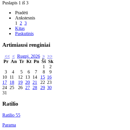
Puslapis 1 iš 3
Pradėti
Ankstesnis
1
2
3
Kitas
Paskutinis
Artimiausi renginiai
<<
<
Rugpj. 2026
>
>>
Pr
An
Tr
Kt
Pn
Šš
Sk
1
2
3
4
5
6
7
8
9
10
11
12
13
14
15
16
17
18
19
20
21
22
23
24
25
26
27
28
29
30
31
Ratilio
Ratilio 55
Parama