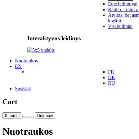
Etnožadintuvai
Ratilio – ratui r
Atviras, bet asm
kraštui
Visi leidiniai
Interaktyvus leidinys
Nuotraukos
EN
FR
DE
RU
Susisiek
Cart
0
Items
Buy now
Nuotraukos