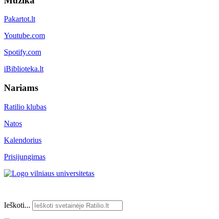
Muzika
Pakartot.lt
Youtube.com
Spotify.com
iBiblioteka.lt
Nariams
Ratilio klubas
Natos
Kalendorius
Prisijungimas
Ieškoti...