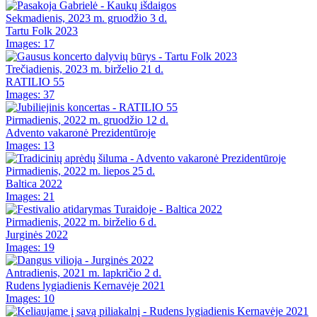
Sekmadienis, 2023 m. gruodžio 3 d.
Tartu Folk 2023
Images: 17
Trečiadienis, 2023 m. birželio 21 d.
RATILIO 55
Images: 37
Pirmadienis, 2022 m. gruodžio 12 d.
Advento vakaronė Prezidentūroje
Images: 13
Pirmadienis, 2022 m. liepos 25 d.
Baltica 2022
Images: 21
Pirmadienis, 2022 m. birželio 6 d.
Jurginės 2022
Images: 19
Antradienis, 2021 m. lapkričio 2 d.
Rudens lygiadienis Kernavėje 2021
Images: 10