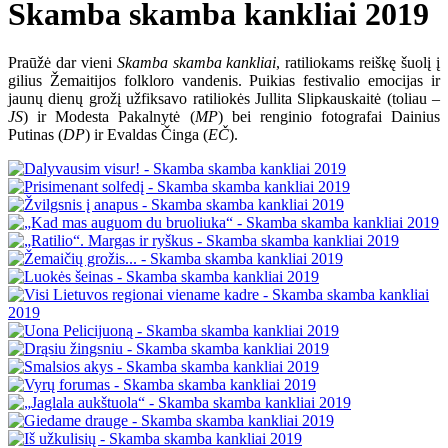
Skamba skamba kankliai 2019
Praūžė dar vieni
Skamba skamba kankliai
, ratiliokams reiškę šuolį į
gilius Žemaitijos folkloro vandenis. Puikias festivalio emocijas ir
jaunų dienų grožį užfiksavo ratiliokės Jullita Slipkauskaitė (toliau –
JS
) ir Modesta Pakalnytė (
MP
) bei renginio fotografai Dainius
Putinas (
DP
) ir Evaldas Činga (
EČ
).