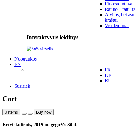
Etnožadintuvai
Ratilio – ratui r
Atviras, bet asm
kraštui
Visi leidiniai
Interaktyvus leidinys
Nuotraukos
EN
FR
DE
RU
Susisiek
Cart
0
Items
Buy now
Ketvirtadienis, 2019 m. gegužės 30 d.