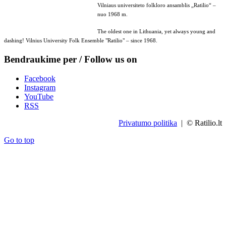
Vilniaus universiteto folkloro ansamblis „Ratilio“ –
nuo 1968 m.
The oldest one in Lithuania, yet always young and
dashing! Vilnius University Folk Ensemble "Ratilio" – since 1968.
Bendraukime per / Follow us on
Facebook
Instagram
YouTube
RSS
Privatumo politika
| © Ratilio.lt
Go to top