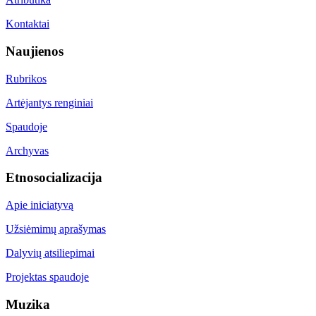
Kontaktai
Naujienos
Rubrikos
Artėjantys renginiai
Spaudoje
Archyvas
Etnosocializacija
Apie iniciatyvą
Užsiėmimų aprašymas
Dalyvių atsiliepimai
Projektas spaudoje
Muzika