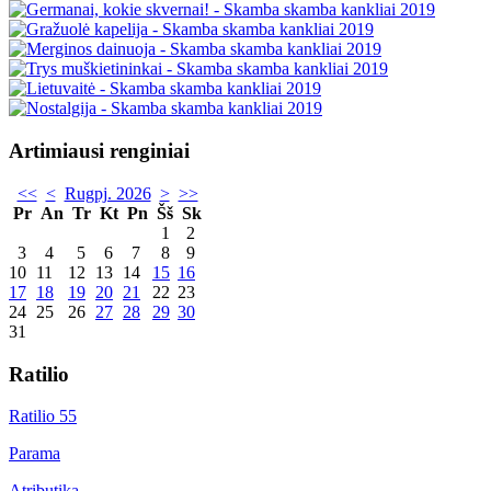
Artimiausi renginiai
<<
<
Rugpj. 2026
>
>>
Pr
An
Tr
Kt
Pn
Šš
Sk
1
2
3
4
5
6
7
8
9
10
11
12
13
14
15
16
17
18
19
20
21
22
23
24
25
26
27
28
29
30
31
Ratilio
Ratilio 55
Parama
Atributika