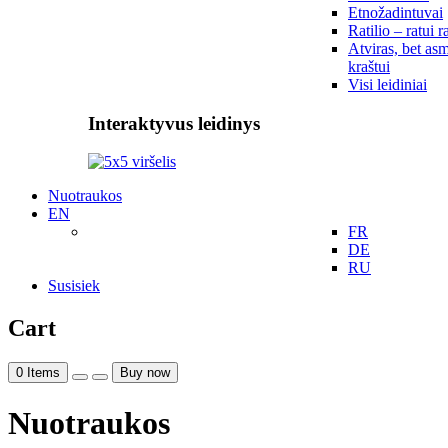
Etnožadintuvai
Ratilio – ratui r
Atviras, bet asm
kraštui
Visi leidiniai
Interaktyvus leidinys
Nuotraukos
EN
FR
DE
RU
Susisiek
Cart
0
Items
Buy now
Nuotraukos