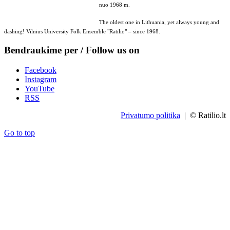
nuo 1968 m.
The oldest one in Lithuania, yet always young and
dashing! Vilnius University Folk Ensemble "Ratilio" – since 1968.
Bendraukime per / Follow us on
Facebook
Instagram
YouTube
RSS
Privatumo politika
| © Ratilio.lt
Go to top