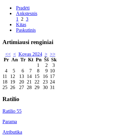
Pradėti
Ankstesnis
1
2
3
Kitas
Paskutinis
Artimiausi renginiai
<<
<
Kovas 2024
>
>>
Pr
An
Tr
Kt
Pn
Šš
Sk
1
2
3
4
5
6
7
8
9
10
11
12
13
14
15
16
17
18
19
20
21
22
23
24
25
26
27
28
29
30
31
Ratilio
Ratilio 55
Parama
Atributika