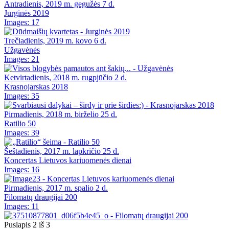
Antradienis, 2019 m. gegužės 7 d.
Jurginės 2019
Images: 17
Trečiadienis, 2019 m. kovo 6 d.
Užgavėnės
Images: 21
Ketvirtadienis, 2018 m. rugpjūčio 2 d.
Krasnojarskas 2018
Images: 35
Pirmadienis, 2018 m. birželio 25 d.
Ratilio 50
Images: 39
Šeštadienis, 2017 m. lapkričio 25 d.
Koncertas Lietuvos kariuomenės dienai
Images: 16
Pirmadienis, 2017 m. spalio 2 d.
Filomatų draugijai 200
Images: 11
Puslapis 2 iš 3