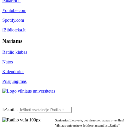
Pakartot.lt
Youtube.com
Spotify.com
iBiblioteka.lt
Nariams
Ratilio klubas
Natos
Kalendorius
Prisijungimas
Ieškoti...
Seniausias Lietuvoje, bet visuomet jaunas ir veržlus!
Vilniaus universiteto folkloro ansamblis „Ratilio“ –