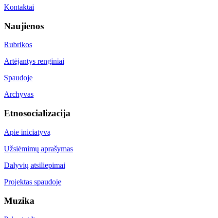
Kontaktai
Naujienos
Rubrikos
Artėjantys renginiai
Spaudoje
Archyvas
Etnosocializacija
Apie iniciatyvą
Užsiėmimų aprašymas
Dalyvių atsiliepimai
Projektas spaudoje
Muzika