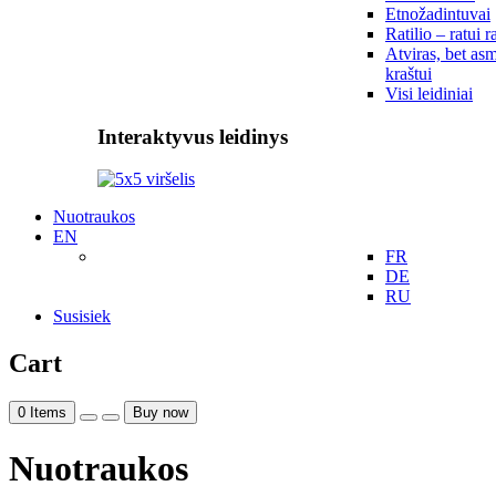
Etnožadintuvai
Ratilio – ratui r
Atviras, bet asm
kraštui
Visi leidiniai
Interaktyvus leidinys
Nuotraukos
EN
FR
DE
RU
Susisiek
Cart
0
Items
Buy now
Nuotraukos