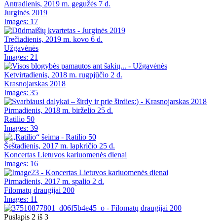
Antradienis, 2019 m. gegužės 7 d.
Jurginės 2019
Images: 17
Trečiadienis, 2019 m. kovo 6 d.
Užgavėnės
Images: 21
Ketvirtadienis, 2018 m. rugpjūčio 2 d.
Krasnojarskas 2018
Images: 35
Pirmadienis, 2018 m. birželio 25 d.
Ratilio 50
Images: 39
Šeštadienis, 2017 m. lapkričio 25 d.
Koncertas Lietuvos kariuomenės dienai
Images: 16
Pirmadienis, 2017 m. spalio 2 d.
Filomatų draugijai 200
Images: 11
Puslapis 2 iš 3