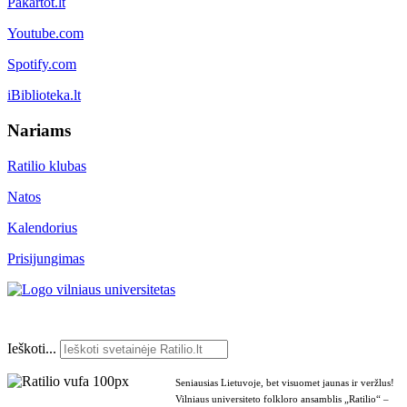
Pakartot.lt
Youtube.com
Spotify.com
iBiblioteka.lt
Nariams
Ratilio klubas
Natos
Kalendorius
Prisijungimas
Ieškoti...
Seniausias Lietuvoje, bet visuomet jaunas ir veržlus!
Vilniaus universiteto folkloro ansamblis „Ratilio“ –