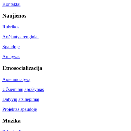
Kontaktai
Naujienos
Rubrikos
Artėjantys renginiai
Spaudoje
Archyvas
Etnosocializacija
Apie iniciatyvą
Užsiėmimų aprašymas
Dalyvių atsiliepimai
Projektas spaudoje
Muzika