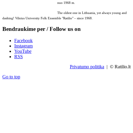
nuo 1968 m.
The oldest one in Lithuania, yet always young and
dashing! Vilnius University Folk Ensemble "Ratilio" – since 1968.
Bendraukime per / Follow us on
Facebook
Instagram
YouTube
RSS
Privatumo politika
| © Ratilio.lt
Go to top