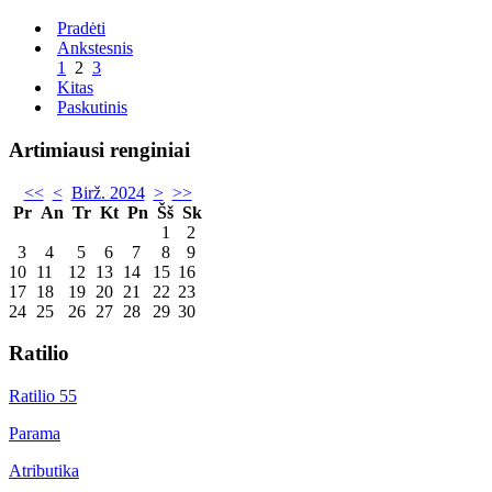
Pradėti
Ankstesnis
1
2
3
Kitas
Paskutinis
Artimiausi renginiai
<<
<
Birž. 2024
>
>>
Pr
An
Tr
Kt
Pn
Šš
Sk
1
2
3
4
5
6
7
8
9
10
11
12
13
14
15
16
17
18
19
20
21
22
23
24
25
26
27
28
29
30
Ratilio
Ratilio 55
Parama
Atributika