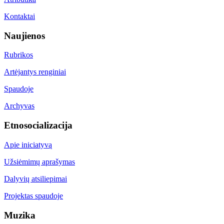
Kontaktai
Naujienos
Rubrikos
Artėjantys renginiai
Spaudoje
Archyvas
Etnosocializacija
Apie iniciatyvą
Užsiėmimų aprašymas
Dalyvių atsiliepimai
Projektas spaudoje
Muzika