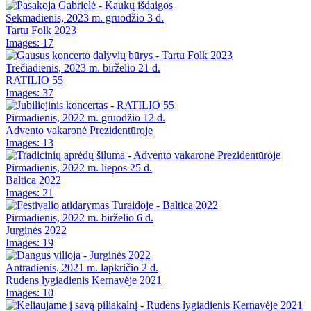
Sekmadienis, 2023 m. gruodžio 3 d.
Tartu Folk 2023
Images: 17
Trečiadienis, 2023 m. birželio 21 d.
RATILIO 55
Images: 37
Pirmadienis, 2022 m. gruodžio 12 d.
Advento vakaronė Prezidentūroje
Images: 13
Pirmadienis, 2022 m. liepos 25 d.
Baltica 2022
Images: 21
Pirmadienis, 2022 m. birželio 6 d.
Jurginės 2022
Images: 19
Antradienis, 2021 m. lapkričio 2 d.
Rudens lygiadienis Kernavėje 2021
Images: 10