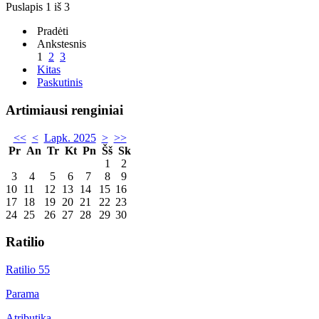
Puslapis 1 iš 3
Pradėti
Ankstesnis
1
2
3
Kitas
Paskutinis
Artimiausi renginiai
<<
<
Lapk. 2025
>
>>
Pr
An
Tr
Kt
Pn
Šš
Sk
1
2
3
4
5
6
7
8
9
10
11
12
13
14
15
16
17
18
19
20
21
22
23
24
25
26
27
28
29
30
Ratilio
Ratilio 55
Parama
Atributika