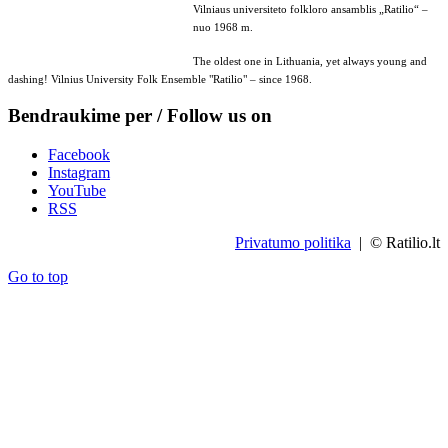
Vilniaus universiteto folkloro ansamblis „Ratilio“ –
nuo 1968 m.
The oldest one in Lithuania, yet always young and
dashing! Vilnius University Folk Ensemble "Ratilio" – since 1968.
Bendraukime per / Follow us on
Facebook
Instagram
YouTube
RSS
Privatumo politika
| © Ratilio.lt
Go to top