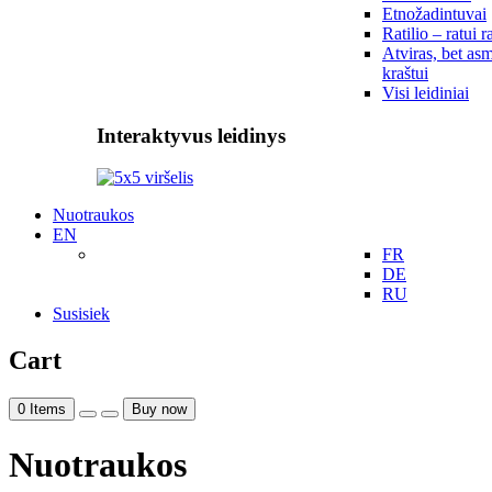
Etnožadintuvai
Ratilio – ratui r
Atviras, bet asm
kraštui
Visi leidiniai
Interaktyvus leidinys
Nuotraukos
EN
FR
DE
RU
Susisiek
Cart
0
Items
Buy now
Nuotraukos