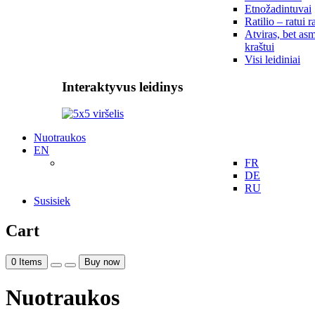
Etnožadintuvai
Ratilio – ratui r
Atviras, bet asm
kraštui
Visi leidiniai
Interaktyvus leidinys
Nuotraukos
EN
FR
DE
RU
Susisiek
Cart
0
Items
Buy now
Nuotraukos