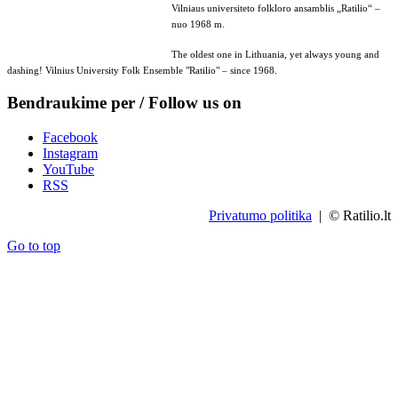
Vilniaus universiteto folkloro ansamblis „Ratilio“ –
nuo 1968 m.
The oldest one in Lithuania, yet always young and
dashing! Vilnius University Folk Ensemble "Ratilio" – since 1968.
Bendraukime per / Follow us on
Facebook
Instagram
YouTube
RSS
Privatumo politika
| © Ratilio.lt
Go to top