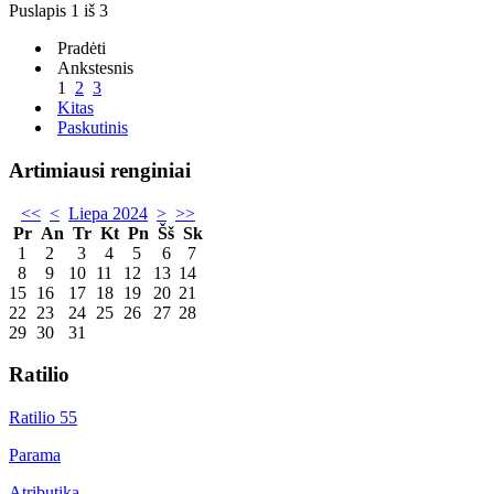
Puslapis 1 iš 3
Pradėti
Ankstesnis
1
2
3
Kitas
Paskutinis
Artimiausi renginiai
<<
<
Liepa 2024
>
>>
Pr
An
Tr
Kt
Pn
Šš
Sk
1
2
3
4
5
6
7
8
9
10
11
12
13
14
15
16
17
18
19
20
21
22
23
24
25
26
27
28
29
30
31
Ratilio
Ratilio 55
Parama
Atributika