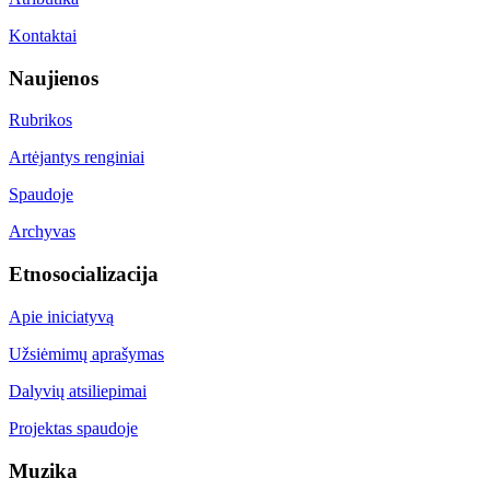
Kontaktai
Naujienos
Rubrikos
Artėjantys renginiai
Spaudoje
Archyvas
Etnosocializacija
Apie iniciatyvą
Užsiėmimų aprašymas
Dalyvių atsiliepimai
Projektas spaudoje
Muzika