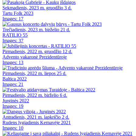
Sekmadienis, 2023 m. gruodžio 3 d.
Tartu Folk 2023
Images: 17
Trečiadienis, 2023 m. birželio 21 d.
RATILIO 55
Images: 37
Pirmadienis, 2022 m. gruodžio 12 d.
Advento vakaronė Prezidentūroje
Images: 13
Pirmadienis, 2022 m. liepos 25 d.
Baltica 2022
Images: 21
Pirmadienis, 2022 m. birželio 6 d.
Jurginės 2022
Images: 19
Antradienis, 2021 m. lapkričio 2 d.
Rudens lygiadienis Kernavėje 2021
Images: 10