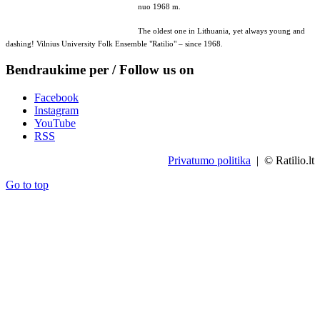
nuo 1968 m.
The oldest one in Lithuania, yet always young and
dashing! Vilnius University Folk Ensemble "Ratilio" – since 1968.
Bendraukime per / Follow us on
Facebook
Instagram
YouTube
RSS
Privatumo politika
| © Ratilio.lt
Go to top