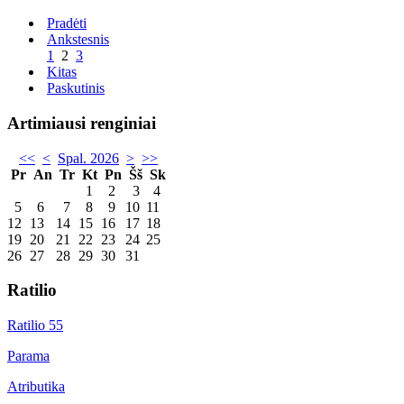
Pradėti
Ankstesnis
1
2
3
Kitas
Paskutinis
Artimiausi renginiai
<<
<
Spal. 2026
>
>>
Pr
An
Tr
Kt
Pn
Šš
Sk
1
2
3
4
5
6
7
8
9
10
11
12
13
14
15
16
17
18
19
20
21
22
23
24
25
26
27
28
29
30
31
Ratilio
Ratilio 55
Parama
Atributika