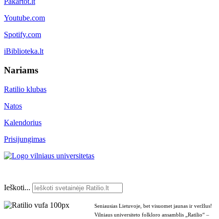
Pakartot.lt
Youtube.com
Spotify.com
iBiblioteka.lt
Nariams
Ratilio klubas
Natos
Kalendorius
Prisijungimas
Ieškoti...
Seniausias Lietuvoje, bet visuomet jaunas ir veržlus!
Vilniaus universiteto folkloro ansamblis „Ratilio“ –