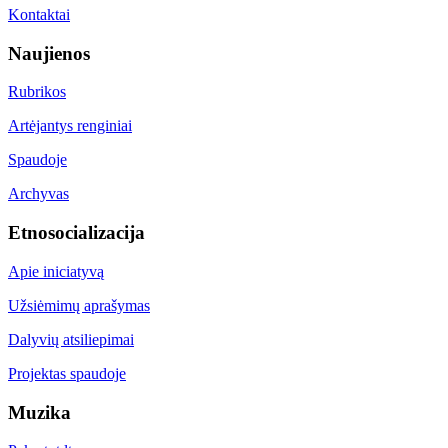
Kontaktai
Naujienos
Rubrikos
Artėjantys renginiai
Spaudoje
Archyvas
Etnosocializacija
Apie iniciatyvą
Užsiėmimų aprašymas
Dalyvių atsiliepimai
Projektas spaudoje
Muzika