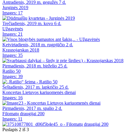
Antradienis, 2019 m. gegužės 7 d.
Jurginės 2019
Images: 17
Trečiadienis, 2019 m. kovo 6 d.
Užgavėnės
Images: 21
Ketvirtadienis, 2018 m. rugpjūčio 2 d.
Krasnojarskas 2018
Images: 35
Pirmadienis, 2018 m. birželio 25 d.
Ratilio 50
Images: 39
Šeštadienis, 2017 m. lapkričio 25 d.
Koncertas Lietuvos kariuomenės dienai
Images: 16
Pirmadienis, 2017 m. spalio 2 d.
Filomatų draugijai 200
Images: 11
Puslapis 2 iš 3