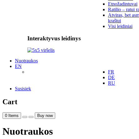
Etnožadintuvai
Ratilio – ratui r
Atviras, bet asm
kraštui
Visi leidiniai
Interaktyvus leidinys
Nuotraukos
EN
FR
DE
RU
Susisiek
Cart
0
Items
Buy now
Nuotraukos