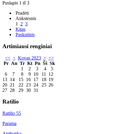
Puslapis 1 iš 3
Pradėti
Ankstesnis
1
2
3
Kitas
Paskutinis
Artimiausi renginiai
<<
<
Kovas 2023
>
>>
Pr
An
Tr
Kt
Pn
Šš
Sk
1
2
3
4
5
6
7
8
9
10
11
12
13
14
15
16
17
18
19
20
21
22
23
24
25
26
27
28
29
30
31
Ratilio
Ratilio 55
Parama
Atributika