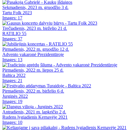
Sekmadienis, 2023 m. gruodžio 3 d.
Tartu Folk 2023
Images: 17
Trečiadienis, 2023 m. birželio 21 d.
RATILIO 55
Images: 37
Pirmadienis, 2022 m. gruodžio 12 d.
Advento vakaronė Prezidentūroje
Images: 13
Pirmadienis, 2022 m. liepos 25 d.
Baltica 2022
Images: 21
Pirmadienis, 2022 m. birželio 6 d.
Jurginės 2022
Images: 19
Antradienis, 2021 m. lapkričio 2 d.
Rudens lygiadienis Kernavėje 2021
Images: 10