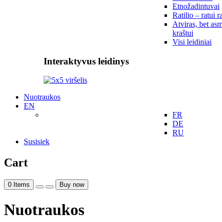
Etnožadintuvai
Ratilio – ratui r
Atviras, bet asm
kraštui
Visi leidiniai
Interaktyvus leidinys
Nuotraukos
EN
FR
DE
RU
Susisiek
Cart
0
Items
Buy now
Nuotraukos