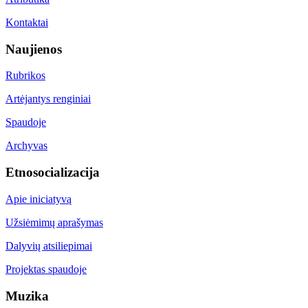
Kontaktai
Naujienos
Rubrikos
Artėjantys renginiai
Spaudoje
Archyvas
Etnosocializacija
Apie iniciatyvą
Užsiėmimų aprašymas
Dalyvių atsiliepimai
Projektas spaudoje
Muzika