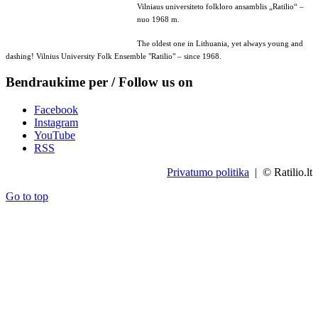
Vilniaus universiteto folkloro ansamblis „Ratilio“ –
nuo 1968 m.
The oldest one in Lithuania, yet always young and
dashing! Vilnius University Folk Ensemble "Ratilio" – since 1968.
Bendraukime per / Follow us on
Facebook
Instagram
YouTube
RSS
Privatumo politika
| © Ratilio.lt
Go to top