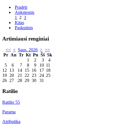
Pradėti
Ankstesnis
1
2
3
Kitas
Paskutinis
Artimiausi renginiai
<<
<
Saus. 2026
>
>>
Pr
An
Tr
Kt
Pn
Šš
Sk
1
2
3
4
5
6
7
8
9
10
11
12
13
14
15
16
17
18
19
20
21
22
23
24
25
26
27
28
29
30
31
Ratilio
Ratilio 55
Parama
Atributika