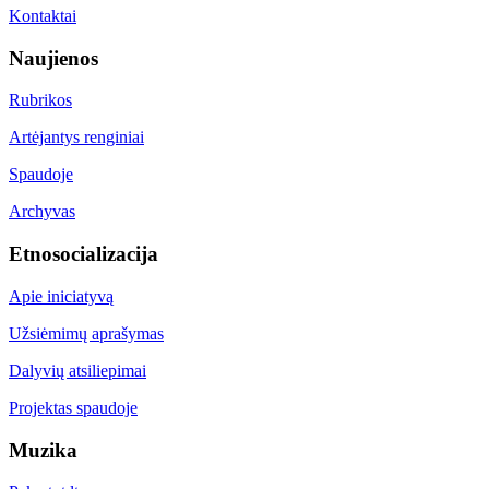
Kontaktai
Naujienos
Rubrikos
Artėjantys renginiai
Spaudoje
Archyvas
Etnosocializacija
Apie iniciatyvą
Užsiėmimų aprašymas
Dalyvių atsiliepimai
Projektas spaudoje
Muzika