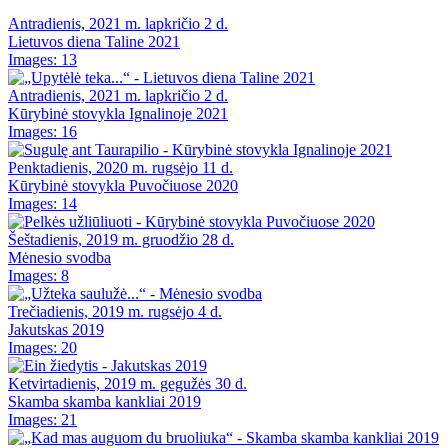
Antradienis, 2021 m. lapkričio 2 d.
Lietuvos diena Taline 2021
Images: 13
Antradienis, 2021 m. lapkričio 2 d.
Kūrybinė stovykla Ignalinoje 2021
Images: 16
Penktadienis, 2020 m. rugsėjo 11 d.
Kūrybinė stovykla Puvočiuose 2020
Images: 14
Šeštadienis, 2019 m. gruodžio 28 d.
Mėnesio svodba
Images: 8
Trečiadienis, 2019 m. rugsėjo 4 d.
Jakutskas 2019
Images: 20
Ketvirtadienis, 2019 m. gegužės 30 d.
Skamba skamba kankliai 2019
Images: 21