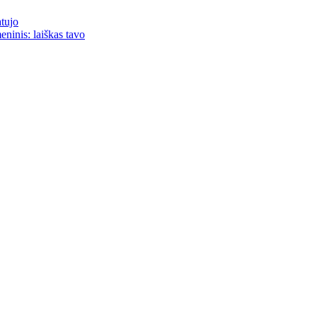
atujo
eninis: laiškas tavo