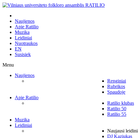
Naujienos
Apie Ratilio
Muzika
Leidiniai
Nuotraukos
EN
Susisiek
Menu
Naujienos
Renginiai
Rubrikos
Spaudoje
Apie Ratilio
Ratilio klubas
Ratilio 50
Ratilio 55
Muzika
Leidiniai
Naujausi leidini
DJ Kaziukas