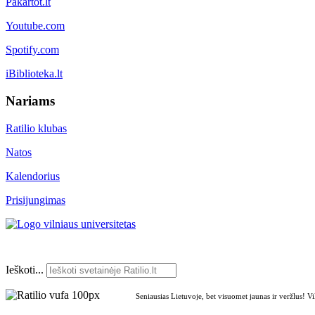
Pakartot.lt
Youtube.com
Spotify.com
iBiblioteka.lt
Nariams
Ratilio klubas
Natos
Kalendorius
Prisijungimas
Ieškoti...
Seniausias Lietuvoje, bet visuomet jaunas ir veržlus! V