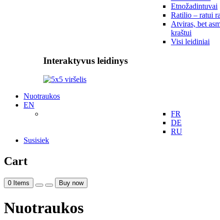
Etnožadintuvai
Ratilio – ratui r
Atviras, bet asm
kraštui
Visi leidiniai
Interaktyvus leidinys
Nuotraukos
EN
FR
DE
RU
Susisiek
Cart
0
Items
Buy now
Nuotraukos