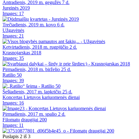
Antradienis, 2019 m. gegužės 7 d.
Jurginės 2019
Images: 17
Trečiadienis, 2019 m. kovo 6 d.
Užgavėnės
Images: 21
Ketvirtadienis, 2018 m. rugpjūčio 2 d.
Krasnojarskas 2018
Images: 35
Pirmadienis, 2018 m. birželio 25 d.
Ratilio 50
Images: 39
Šeštadienis, 2017 m. lapkričio 25 d.
Koncertas Lietuvos kariuomenės dienai
Images: 16
Pirmadienis, 2017 m. spalio 2 d.
Filomatų draugijai 200
Images: 11
Puslapis 2 iš 3