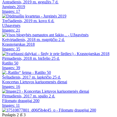
Antradienis, 2019 m. gegužės 7 d.
Jurginės 2019
Images: 17
Trečiadienis, 2019 m. kovo 6 d.
Užgavėnės
Images: 21
Ketvirtadienis, 2018 m. rugpjūčio 2 d.
Krasnojarskas 2018
Images: 35
Pirmadienis, 2018 m. birželio 25 d.
Ratilio 50
Images: 39
Šeštadienis, 2017 m. lapkričio 25 d.
Koncertas Lietuvos kariuomenės dienai
Images: 16
Pirmadienis, 2017 m. spalio 2 d.
Filomatų draugijai 200
Images: 11
Puslapis 2 iš 3