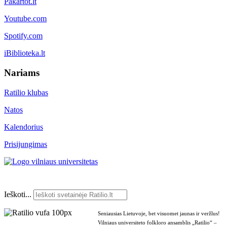
Pakartot.lt
Youtube.com
Spotify.com
iBiblioteka.lt
Nariams
Ratilio klubas
Natos
Kalendorius
Prisijungimas
Ieškoti...
Seniausias Lietuvoje, bet visuomet jaunas ir veržlus!
Vilniaus universiteto folkloro ansamblis „Ratilio“ –