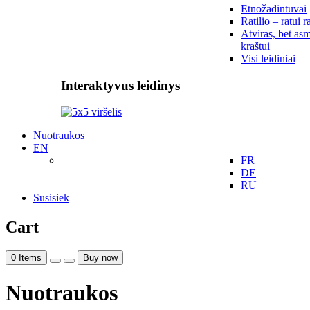
Etnožadintuvai
Ratilio – ratui r
Atviras, bet asm
kraštui
Visi leidiniai
Interaktyvus leidinys
Nuotraukos
EN
FR
DE
RU
Susisiek
Cart
0
Items
Buy now
Nuotraukos