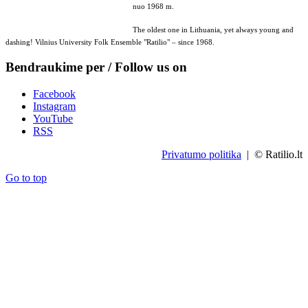
nuo 1968 m.
The oldest one in Lithuania, yet always young and
dashing! Vilnius University Folk Ensemble "Ratilio" – since 1968.
Bendraukime per / Follow us on
Facebook
Instagram
YouTube
RSS
Privatumo politika
| © Ratilio.lt
Go to top