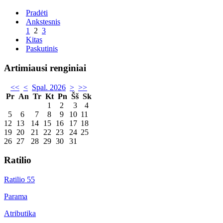
Pradėti
Ankstesnis
1
2
3
Kitas
Paskutinis
Artimiausi renginiai
<<
<
Spal. 2026
>
>>
Pr
An
Tr
Kt
Pn
Šš
Sk
1
2
3
4
5
6
7
8
9
10
11
12
13
14
15
16
17
18
19
20
21
22
23
24
25
26
27
28
29
30
31
Ratilio
Ratilio 55
Parama
Atributika