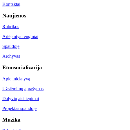
Kontaktai
Naujienos
Rubrikos
Artėjantys renginiai
Spaudoje
Archyvas
Etnosocializacija
Apie iniciatyvą
Užsiėmimų aprašymas
Dalyvių atsiliepimai
Projektas spaudoje
Muzika