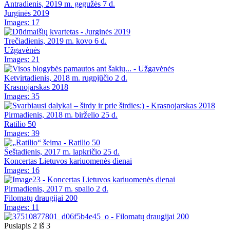
Antradienis, 2019 m. gegužės 7 d.
Jurginės 2019
Images: 17
Trečiadienis, 2019 m. kovo 6 d.
Užgavėnės
Images: 21
Ketvirtadienis, 2018 m. rugpjūčio 2 d.
Krasnojarskas 2018
Images: 35
Pirmadienis, 2018 m. birželio 25 d.
Ratilio 50
Images: 39
Šeštadienis, 2017 m. lapkričio 25 d.
Koncertas Lietuvos kariuomenės dienai
Images: 16
Pirmadienis, 2017 m. spalio 2 d.
Filomatų draugijai 200
Images: 11
Puslapis 2 iš 3