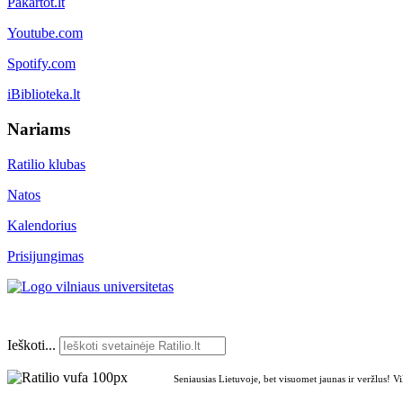
Pakartot.lt
Youtube.com
Spotify.com
iBiblioteka.lt
Nariams
Ratilio klubas
Natos
Kalendorius
Prisijungimas
Ieškoti...
Seniausias Lietuvoje, bet visuomet jaunas ir veržlus! V