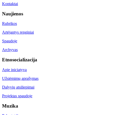
Kontaktai
Naujienos
Rubrikos
Artėjantys renginiai
Spaudoje
Archyvas
Etnosocializacija
Apie iniciatyvą
Užsiėmimų aprašymas
Dalyvių atsiliepimai
Projektas spaudoje
Muzika