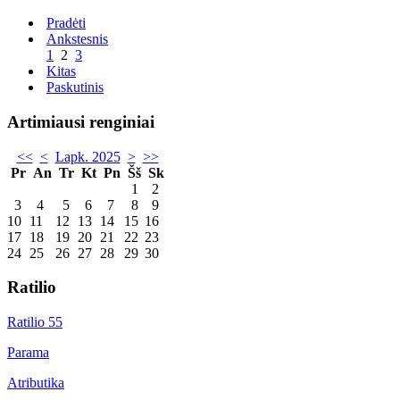
Pradėti
Ankstesnis
1
2
3
Kitas
Paskutinis
Artimiausi renginiai
<<
<
Lapk. 2025
>
>>
Pr
An
Tr
Kt
Pn
Šš
Sk
1
2
3
4
5
6
7
8
9
10
11
12
13
14
15
16
17
18
19
20
21
22
23
24
25
26
27
28
29
30
Ratilio
Ratilio 55
Parama
Atributika