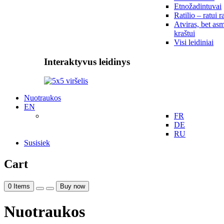
Etnožadintuvai
Ratilio – ratui r
Atviras, bet asm
kraštui
Visi leidiniai
Interaktyvus leidinys
Nuotraukos
EN
FR
DE
RU
Susisiek
Cart
0
Items
Buy now
Nuotraukos