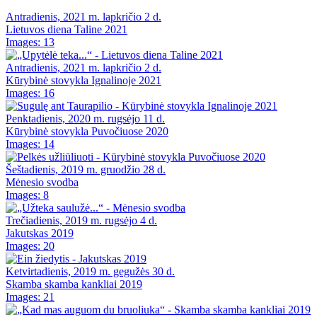
Antradienis, 2021 m. lapkričio 2 d.
Lietuvos diena Taline 2021
Images: 13
Antradienis, 2021 m. lapkričio 2 d.
Kūrybinė stovykla Ignalinoje 2021
Images: 16
Penktadienis, 2020 m. rugsėjo 11 d.
Kūrybinė stovykla Puvočiuose 2020
Images: 14
Šeštadienis, 2019 m. gruodžio 28 d.
Mėnesio svodba
Images: 8
Trečiadienis, 2019 m. rugsėjo 4 d.
Jakutskas 2019
Images: 20
Ketvirtadienis, 2019 m. gegužės 30 d.
Skamba skamba kankliai 2019
Images: 21