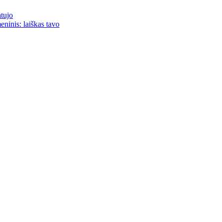
atujo
eninis: laiškas tavo