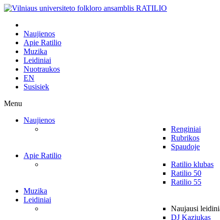
Naujienos
Apie Ratilio
Muzika
Leidiniai
Nuotraukos
EN
Susisiek
Menu
Naujienos
Renginiai
Rubrikos
Spaudoje
Apie Ratilio
Ratilio klubas
Ratilio 50
Ratilio 55
Muzika
Leidiniai
Naujausi leidini
DJ Kaziukas