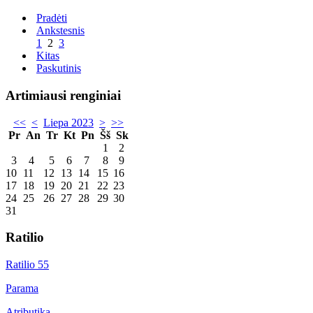
Pradėti
Ankstesnis
1
2
3
Kitas
Paskutinis
Artimiausi renginiai
<<
<
Liepa 2023
>
>>
Pr
An
Tr
Kt
Pn
Šš
Sk
1
2
3
4
5
6
7
8
9
10
11
12
13
14
15
16
17
18
19
20
21
22
23
24
25
26
27
28
29
30
31
Ratilio
Ratilio 55
Parama
Atributika