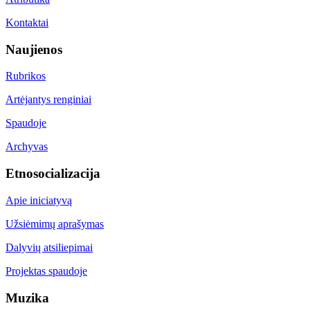
Kontaktai
Naujienos
Rubrikos
Artėjantys renginiai
Spaudoje
Archyvas
Etnosocializacija
Apie iniciatyvą
Užsiėmimų aprašymas
Dalyvių atsiliepimai
Projektas spaudoje
Muzika