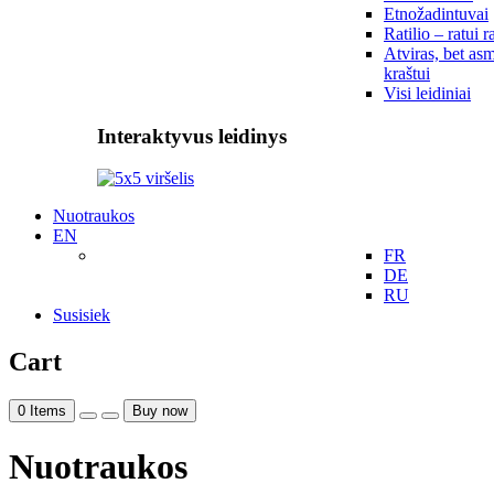
Etnožadintuvai
Ratilio – ratui r
Atviras, bet asm
kraštui
Visi leidiniai
Interaktyvus leidinys
Nuotraukos
EN
FR
DE
RU
Susisiek
Cart
0
Items
Buy now
Nuotraukos