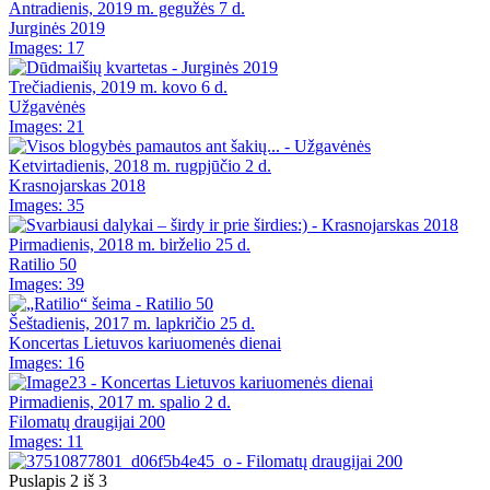
Antradienis, 2019 m. gegužės 7 d.
Jurginės 2019
Images: 17
Trečiadienis, 2019 m. kovo 6 d.
Užgavėnės
Images: 21
Ketvirtadienis, 2018 m. rugpjūčio 2 d.
Krasnojarskas 2018
Images: 35
Pirmadienis, 2018 m. birželio 25 d.
Ratilio 50
Images: 39
Šeštadienis, 2017 m. lapkričio 25 d.
Koncertas Lietuvos kariuomenės dienai
Images: 16
Pirmadienis, 2017 m. spalio 2 d.
Filomatų draugijai 200
Images: 11
Puslapis 2 iš 3