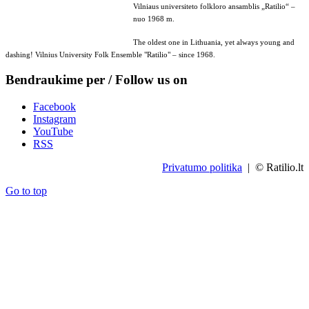
Vilniaus universiteto folkloro ansamblis „Ratilio“ –
nuo 1968 m.
The oldest one in Lithuania, yet always young and
dashing! Vilnius University Folk Ensemble "Ratilio" – since 1968.
Bendraukime per / Follow us on
Facebook
Instagram
YouTube
RSS
Privatumo politika
| © Ratilio.lt
Go to top