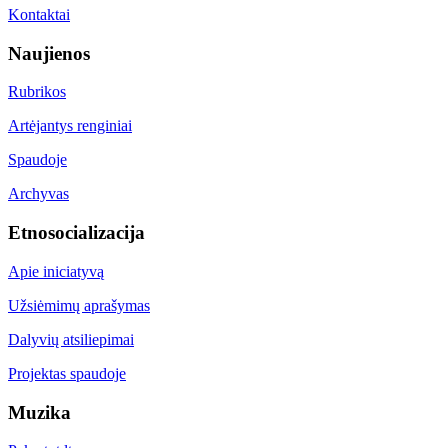
Kontaktai
Naujienos
Rubrikos
Artėjantys renginiai
Spaudoje
Archyvas
Etnosocializacija
Apie iniciatyvą
Užsiėmimų aprašymas
Dalyvių atsiliepimai
Projektas spaudoje
Muzika