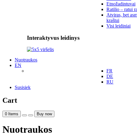
Etnožadintuvai
Ratilio – ratui r
Atviras, bet asm
kraštui
Visi leidiniai
Interaktyvus leidinys
Nuotraukos
EN
FR
DE
RU
Susisiek
Cart
0
Items
Buy now
Nuotraukos