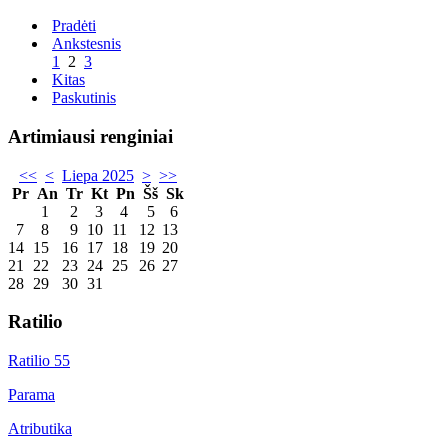
Pradėti
Ankstesnis
1
2
3
Kitas
Paskutinis
Artimiausi renginiai
<<
<
Liepa 2025
>
>>
Pr
An
Tr
Kt
Pn
Šš
Sk
1
2
3
4
5
6
7
8
9
10
11
12
13
14
15
16
17
18
19
20
21
22
23
24
25
26
27
28
29
30
31
Ratilio
Ratilio 55
Parama
Atributika