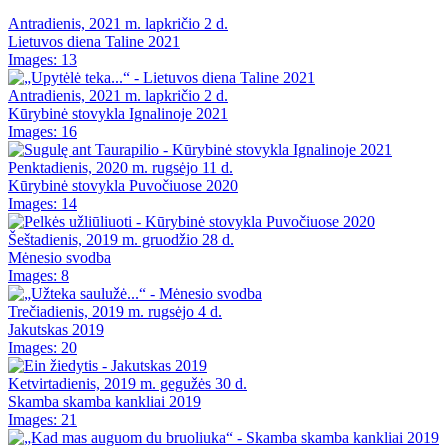
Antradienis, 2021 m. lapkričio 2 d.
Lietuvos diena Taline 2021
Images: 13
Antradienis, 2021 m. lapkričio 2 d.
Kūrybinė stovykla Ignalinoje 2021
Images: 16
Penktadienis, 2020 m. rugsėjo 11 d.
Kūrybinė stovykla Puvočiuose 2020
Images: 14
Šeštadienis, 2019 m. gruodžio 28 d.
Mėnesio svodba
Images: 8
Trečiadienis, 2019 m. rugsėjo 4 d.
Jakutskas 2019
Images: 20
Ketvirtadienis, 2019 m. gegužės 30 d.
Skamba skamba kankliai 2019
Images: 21