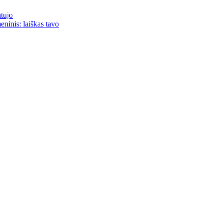
atujo
eninis: laiškas tavo