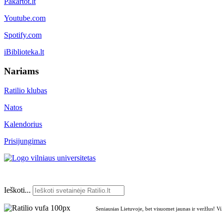
Pakartot.lt
Youtube.com
Spotify.com
iBiblioteka.lt
Nariams
Ratilio klubas
Natos
Kalendorius
Prisijungimas
Ieškoti...
Seniausias Lietuvoje, bet visuomet jaunas ir veržlus! V