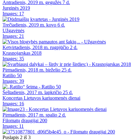
Antradienis, 2019 m. gegužės 7 d.
Jurginės 2019
Images: 17
Trečiadienis, 2019 m. kovo 6 d.
Užgavėnės
Images: 21
Ketvirtadienis, 2018 m. rugpjūčio 2 d.
Krasnojarskas 2018
Images: 35
Pirmadienis, 2018 m. birželio 25 d.
Ratilio 50
Images: 39
Šeštadienis, 2017 m. lapkričio 25 d.
Koncertas Lietuvos kariuomenės dienai
Images: 16
Pirmadienis, 2017 m. spalio 2 d.
Filomatų draugijai 200
Images: 11
Puslapis 2 iš 3