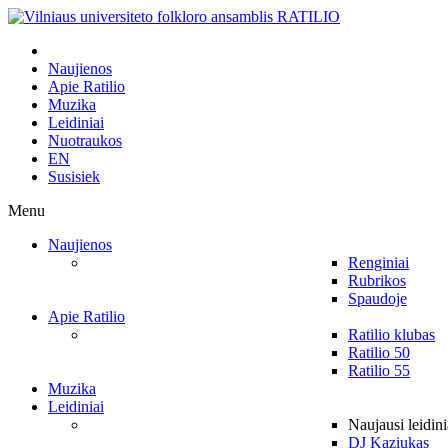
Naujienos
Apie Ratilio
Muzika
Leidiniai
Nuotraukos
EN
Susisiek
Menu
Naujienos
Renginiai
Rubrikos
Spaudoje
Apie Ratilio
Ratilio klubas
Ratilio 50
Ratilio 55
Muzika
Leidiniai
Naujausi leidini
DJ Kaziukas