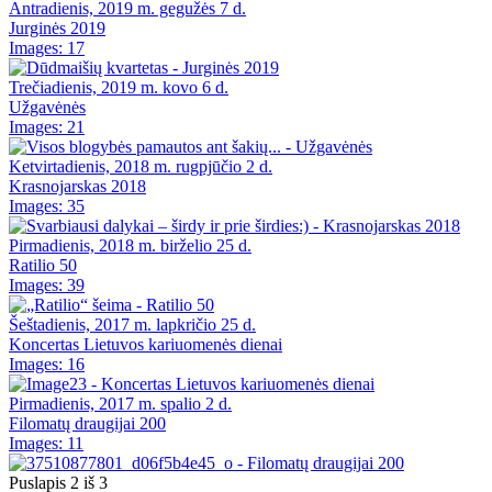
Antradienis, 2019 m. gegužės 7 d.
Jurginės 2019
Images: 17
Trečiadienis, 2019 m. kovo 6 d.
Užgavėnės
Images: 21
Ketvirtadienis, 2018 m. rugpjūčio 2 d.
Krasnojarskas 2018
Images: 35
Pirmadienis, 2018 m. birželio 25 d.
Ratilio 50
Images: 39
Šeštadienis, 2017 m. lapkričio 25 d.
Koncertas Lietuvos kariuomenės dienai
Images: 16
Pirmadienis, 2017 m. spalio 2 d.
Filomatų draugijai 200
Images: 11
Puslapis 2 iš 3