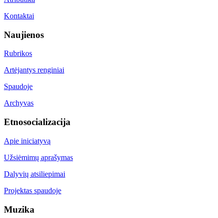
Kontaktai
Naujienos
Rubrikos
Artėjantys renginiai
Spaudoje
Archyvas
Etnosocializacija
Apie iniciatyvą
Užsiėmimų aprašymas
Dalyvių atsiliepimai
Projektas spaudoje
Muzika