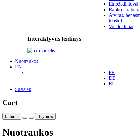
Etnožadintuvai
Ratilio – ratui r
Atviras, bet asm
kraštui
Visi leidiniai
Interaktyvus leidinys
Nuotraukos
EN
FR
DE
RU
Susisiek
Cart
0
Items
Buy now
Nuotraukos