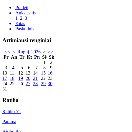
Pradėti
Ankstesnis
1
2
3
Kitas
Paskutinis
Artimiausi renginiai
<<
<
Rugpj. 2026
>
>>
Pr
An
Tr
Kt
Pn
Šš
Sk
1
2
3
4
5
6
7
8
9
10
11
12
13
14
15
16
17
18
19
20
21
22
23
24
25
26
27
28
29
30
31
Ratilio
Ratilio 55
Parama
Atributika