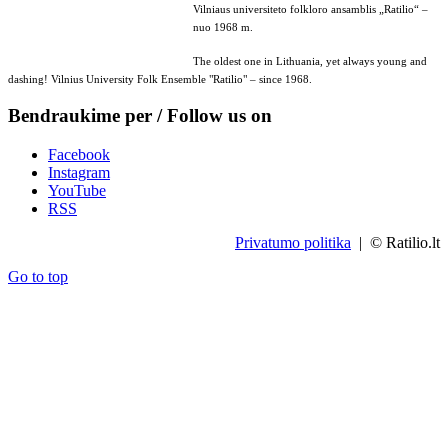
Vilniaus universiteto folkloro ansamblis „Ratilio“ –
nuo 1968 m.
The oldest one in Lithuania, yet always young and
dashing! Vilnius University Folk Ensemble "Ratilio" – since 1968.
Bendraukime per / Follow us on
Facebook
Instagram
YouTube
RSS
Privatumo politika
| © Ratilio.lt
Go to top