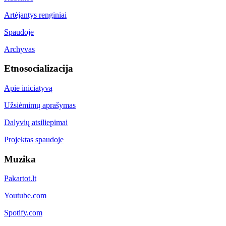
Artėjantys renginiai
Spaudoje
Archyvas
Etnosocializacija
Apie iniciatyvą
Užsiėmimų aprašymas
Dalyvių atsiliepimai
Projektas spaudoje
Muzika
Pakartot.lt
Youtube.com
Spotify.com