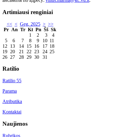
ансамбля по адресу:
vilius.marma@kc.vu.lt
.
Artimiausi renginiai
<<
<
Geg. 2025
>
>>
Pr
An
Tr
Kt
Pn
Šš
Sk
1
2
3
4
5
6
7
8
9
10
11
12
13
14
15
16
17
18
19
20
21
22
23
24
25
26
27
28
29
30
31
Ratilio
Ratilio 55
Parama
Atributika
Kontaktai
Naujienos
Rubrikos