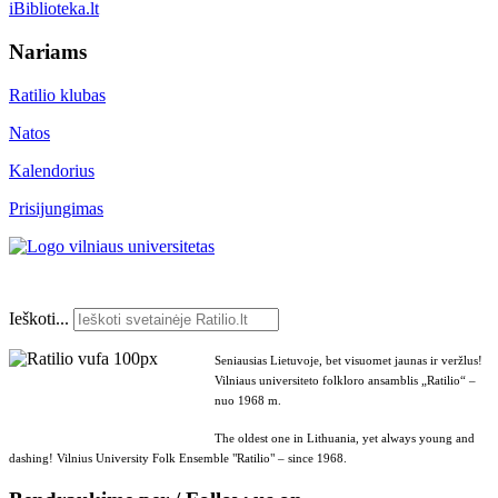
iBiblioteka.lt
Nariams
Ratilio klubas
Natos
Kalendorius
Prisijungimas
Ieškoti...
Seniausias Lietuvoje, bet visuomet jaunas ir veržlus!
Vilniaus universiteto folkloro ansamblis „Ratilio“ –
nuo 1968 m.
The oldest one in Lithuania, yet always young and
dashing! Vilnius University Folk Ensemble "Ratilio" – since 1968.