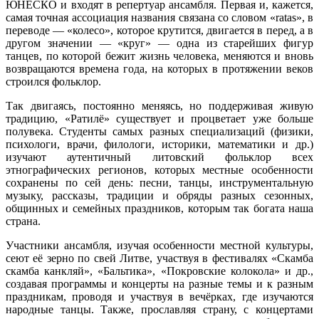
ЮНЕСКО и входят в репертуар ансамбля. Первая и, кажется,
самая точная ассоциация названия связана со словом «ratas», в
переводе — «колесо», которое крутится, двигается в перед, а в
другом значении — «круг» — одна из старейших фигур
танцев, по которой бежит жизнь человека, меняются и вновь
возвращаются времена года, на которых в протяжении веков
строился фольклор.
Так двигаясь, постоянно меняясь, но поддерживая живую
традицию, «Ратилё» существует и процветает уже больше
полувека. Студенты самых разных специализаций (физики,
психологи, врачи, филологи, историки, математики и др.)
изучают аутентичный литовский фольклор всех
этнографических регионов, которых местные особенности
сохранены по сей день: песни, танцы, инструментальную
музыку, рассказы, традиции и обряды разных сезонных,
общинных и семейных праздников, которым так богата наша
страна.
Участники ансамбля, изучая особенности местной культуры,
сеют её зерно по свей Литве, участвуя в фестивалях «Скамба
скамба канкляй», «Бальтика», «Покровские колокола» и др.,
создавая программы и концерты на разные темы и к разным
праздникам, проводя и участвуя в вечёрках, где изучаются
народные танцы. Также, прославляя страну, с концертами