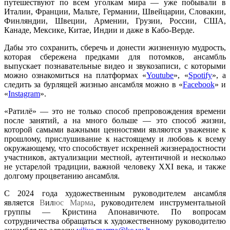
путешествуют по всем уголкам мира — yже побывали в
Италии, Франции, Мальте, Германии, Швейцарии, Словакии,
Финляндии, Швеции, Армении, Грузии, России, США,
Канаде, Мексике, Китае, Индии и даже в Кабо-Верде.
Дабы это сохранить, сберечь и донести жизненную мудрость,
которая сбережена предками для потомков, ансамбль
выпускает познавательные видео и звукозаписи, с которыми
можно ознакомиться на платформах «
Youtube
», «
Spotify
», а
следить за бурлящей жизнью ансамбля можно в «
Facebook
» и
«
Instagram
».
«Ратилё» — это не только способ препровождения времени
после занятий, а на много больше — это способ жизни,
которой самыми важными ценностями являются уважение к
прошлому, прислушивание к настоящему и любовь к всему
окружающему, что способствует искренней жизнерадостности
участников, актуализации местной, аутентичной и несколько
не устарелой традиции, важной человеку XXI века, и также
долгому процветанию ансамбля.
С 2024 года художественным руководителем ансамбля
является
В
ил
ю
с
М
а
р
м
а
, руководителем инструментальной
группы — Кристина Апонавичюте. По вопросам
сотрудничества обращаться к художественному руководителю