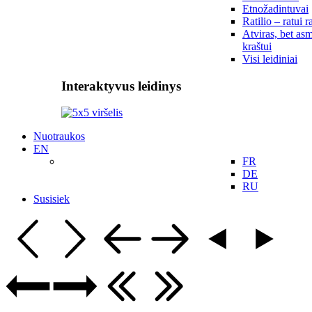
Etnožadintuvai
Ratilio – ratui r
Atviras, bet asm
kraštui
Visi leidiniai
Interaktyvus leidinys
Nuotraukos
EN
FR
DE
RU
Susisiek