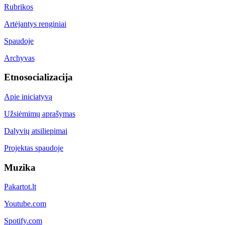
Rubrikos
Artėjantys renginiai
Spaudoje
Archyvas
Etnosocializacija
Apie iniciatyvą
Užsiėmimų aprašymas
Dalyvių atsiliepimai
Projektas spaudoje
Muzika
Pakartot.lt
Youtube.com
Spotify.com