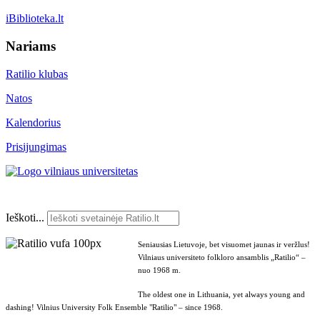
iBiblioteka.lt
Nariams
Ratilio klubas
Natos
Kalendorius
Prisijungimas
Ieškoti...
Seniausias Lietuvoje, bet visuomet jaunas ir veržlus!
Vilniaus universiteto folkloro ansamblis „Ratilio“ –
nuo 1968 m.
The oldest one in Lithuania, yet always young and
dashing! Vilnius University Folk Ensemble "Ratilio" – since 1968.