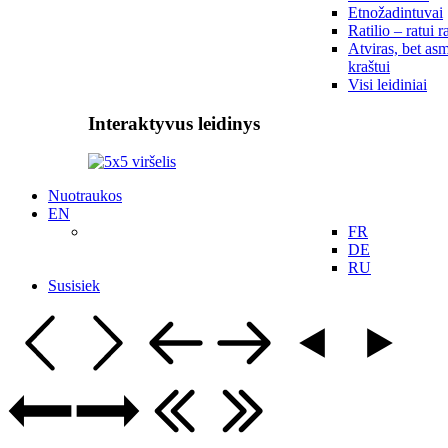
Etnožadintuvai
Ratilio – ratui r
Atviras, bet asm
kraštui
Visi leidiniai
Interaktyvus leidinys
Nuotraukos
EN
FR
DE
RU
Susisiek