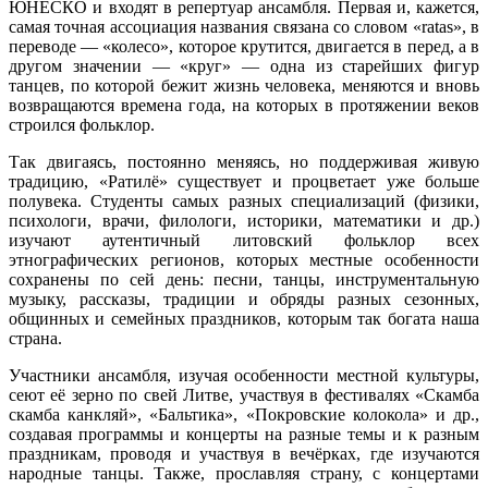
ЮНЕСКО и входят в репертуар ансамбля. Первая и, кажется,
самая точная ассоциация названия связана со словом «ratas», в
переводе — «колесо», которое крутится, двигается в перед, а в
другом значении — «круг» — одна из старейших фигур
танцев, по которой бежит жизнь человека, меняются и вновь
возвращаются времена года, на которых в протяжении веков
строился фольклор.
Так двигаясь, постоянно меняясь, но поддерживая живую
традицию, «Ратилё» существует и процветает уже больше
полувека. Студенты самых разных специализаций (физики,
психологи, врачи, филологи, историки, математики и др.)
изучают аутентичный литовский фольклор всех
этнографических регионов, которых местные особенности
сохранены по сей день: песни, танцы, инструментальную
музыку, рассказы, традиции и обряды разных сезонных,
общинных и семейных праздников, которым так богата наша
страна.
Участники ансамбля, изучая особенности местной культуры,
сеют её зерно по свей Литве, участвуя в фестивалях «Скамба
скамба канкляй», «Бальтика», «Покровские колокола» и др.,
создавая программы и концерты на разные темы и к разным
праздникам, проводя и участвуя в вечёрках, где изучаются
народные танцы. Также, прославляя страну, с концертами