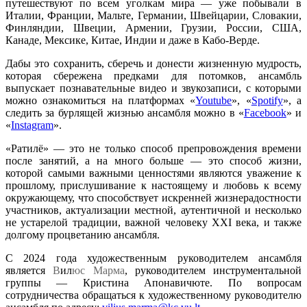
путешествуют по всем уголкам мира — yже побывали в
Италии, Франции, Мальте, Германии, Швейцарии, Словакии,
Финляндии, Швеции, Армении, Грузии, России, США,
Канаде, Мексике, Китае, Индии и даже в Кабо-Верде.
Дабы это сохранить, сберечь и донести жизненную мудрость,
которая сбережена предками для потомков, ансамбль
выпускает познавательные видео и звукозаписи, с которыми
можно ознакомиться на платформах «
Youtube
», «
Spotify
», а
следить за бурлящей жизнью ансамбля можно в «
Facebook
» и
«
Instagram
».
«Ратилё» — это не только способ препровождения времени
после занятий, а на много больше — это способ жизни,
которой самыми важными ценностями являются уважение к
прошлому, прислушивание к настоящему и любовь к всему
окружающему, что способствует искренней жизнерадостности
участников, актуализации местной, аутентичной и несколько
не устарелой традиции, важной человеку XXI века, и также
долгому процветанию ансамбля.
С 2024 года художественным руководителем ансамбля
является
В
ил
ю
с
М
а
р
м
а
, руководителем инструментальной
группы — Кристина Апонавичюте. По вопросам
сотрудничества обращаться к художественному руководителю