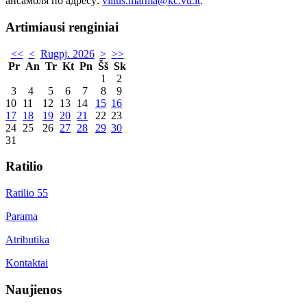
ансамбля по адресу:
vilius.marma@kc.vu.lt
.
Artimiausi renginiai
<<
<
Rugpj. 2026
>
>>
Pr
An
Tr
Kt
Pn
Šš
Sk
1
2
3
4
5
6
7
8
9
10
11
12
13
14
15
16
17
18
19
20
21
22
23
24
25
26
27
28
29
30
31
Ratilio
Ratilio 55
Parama
Atributika
Kontaktai
Naujienos