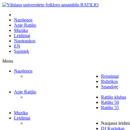
Naujienos
Apie Ratilio
Muzika
Leidiniai
Nuotraukos
EN
Susisiek
Menu
Naujienos
Renginiai
Rubrikos
Spaudoje
Apie Ratilio
Ratilio klubas
Ratilio 50
Ratilio 55
Muzika
Leidiniai
Naujausi leidini
DJ Kaziukas