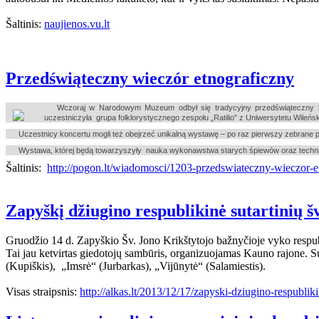
Šaltinis:
naujienos.vu.lt
Przedświąteczny wieczór etnograficzny
Wczoraj w Narodowym Muzeum odbył się tradycyjny przedświąteczny ko
uczestniczyła grupa folklorystycznego zespołu „Ratilio” z Uniwersytetu Wileńs
Uczestnicy koncertu mogli też obejrzeć unikalną wystawę – po raz pierwszy zebrane p
Wystawa, której będą towarzyszyły nauka wykonawstwa starych śpiewów oraz technik
Šaltinis:
http://pogon.lt/wiadomosci/1203-przedswiateczny-wieczor-e
Zapyškį džiugino respublikinė sutartinių š
Gruodžio 14 d. Zapyškio Šv. Jono Krikštytojo bažnyčioje vyko respubl
Tai jau ketvirtas giedotojų sambūris, organizuojamas Kauno rajone. S
(Kupiškis), „Imsrė“ (Jurbarkas), „Vijūnytė“ (Salamiestis).
Visas straipsnis:
http://alkas.lt/2013/12/17/zapyski-dziugino-respubliki