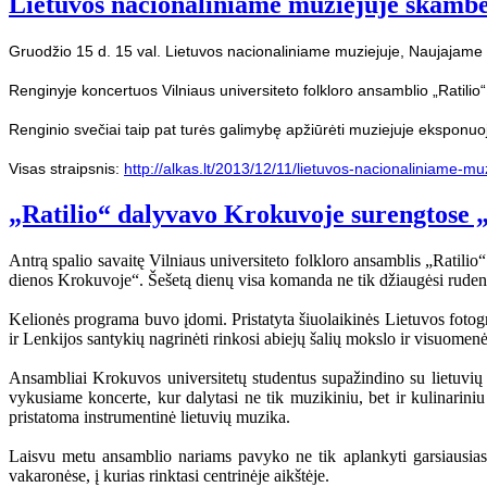
Lietuvos nacionaliniame muziejuje skambės 
Gruodžio 15 d. 15 val. Lietuvos nacionaliniame muziejuje, Naujajame 
Renginyje koncertuos Vilniaus universiteto folkloro ansamblio „Ratilio“
Renginio svečiai taip pat turės galimybę apžiūrėti muziejuje eksponuo
Visas straipsnis:
http://alkas.lt/2013/12/11/lietuvos-nacionaliniame-mu
„Ratilio“ dalyvavo Krokuvoje surengtose 
Antrą spalio savaitę Vilniaus universiteto folkloro ansamblis „Ratili
dienos Krokuvoje“. Šešetą dienų visa komanda ne tik džiaugėsi rudenėja
Kelionės programa buvo įdomi. Pristatyta šiuolaikinės Lietuvos fotogr
ir Lenkijos santykių nagrinėti rinkosi abiejų šalių mokslo ir visuomenė
Ansambliai Krokuvos universitetų studentus supažindino su lietuvių ta
vykusiame koncerte, kur dalytasi ne tik muzikiniu, bet ir kulinarini
pristatoma instrumentinė lietuvių muzika.
Laisvu metu ansamblio nariams pavyko ne tik aplankyti garsiausias K
vakaronėse, į kurias rinktasi centrinėje aikštėje.