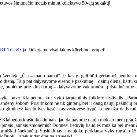
ietuvos šimtmečio metais minint kolektyvo 50-ąją sukaktį!
RT Televizija.
Dėkojame visai laidos kūrybinei grupei!
ų šventėje „Čia – mano namai“. Ir kas gi gali būti geriau už bendras re
o dieną. Taip pat dalyvavome eisenoje paskutinę – dainų dieną, kartu 
pę, puolėme prie kitų darbų – dalyvavome vakaronėse, pristatinėjome au
vyka buvo Klaipėdon, kur vyko tarptautinis folkloro festivalis „Par
 vandeny šokom. Prisirinkom ne tik gintarų, bet ir daug naujų pažinčių b
 savo gimtines: kas bulves kasė, kas vestuvėse trypė, o nemaža dalis ra
ošę Klaipėdos krašto kostiumais, jau dainavome naujų mokslo metų pradž
o kupinais jaunais žmonėmis? Domiesi lietuvių liaudies muzika bei men
tarmiškai šnekančių. Susitikimas ir naujokų perklausa vyks rugsėjo 15 di
idžiuok – ateik ir dar draugą atsivesk!