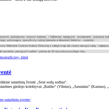
ncert, poświęcony muzyce ludowej i folklorowi, będącymi przejawami prastarej kultu
kiego, wykonująca specyficzny rodzaj śpiewów w litewskim folklorze – sutartinė.
rzez Wileńskie Centrum Kultury Etnicznej z całego kraju tak zwane wiszące sady - najlepsze
i wyrobów „wiszących sadów“, potrwa do 26 stycznia przyszłego roku.
tnograficzny-.html
ventė
ikinė sutartinių šventė „Sesė sodų sodina“.
utartines giedojo kolektyvai „Ratilio“ (Vilnius), „Sasutalas“ (Kaunas),
ne-sutartiniu-svente/