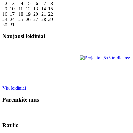
2
3
4
5
6
7
8
9
10
11
12
13
14
15
16
17
18
19
20
21
22
23
24
25
26
27
28
29
30
31
Naujausi leidiniai
Visi leidiniai
Paremkite mus
Ratilio