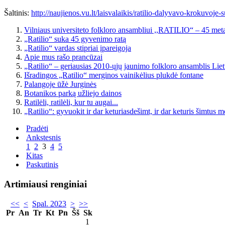
Šaltinis:
http://naujienos.vu.lt/laisvalaikis/ratilio-dalyvavo-krokuvoje-
Vilniaus universiteto folkloro ansambliui ,,RATILIO“ – 45 met
„Ratilio“ suka 45 gyvenimo ratą
„Ratilio“ vardas stipriai įpareigoja
Apie mus rašo prancūzai
„Ratilio“ – geriausias 2010-ųjų jaunimo folkloro ansamblis Lie
Išradingos „Ratilio“ merginos vainikėlius plukdė fontane
Palangoje ūžė Jurginės
Botanikos parką užliejo dainos
Ratilėli, ratilėli, kur tu augai...
„Ratilio“: gyvuokit ir dar keturiasdešimt, ir dar keturis šimtus m
Pradėti
Ankstesnis
1
2
3
4
5
Kitas
Paskutinis
Artimiausi renginiai
<<
<
Spal. 2023
>
>>
Pr
An
Tr
Kt
Pn
Šš
Sk
1