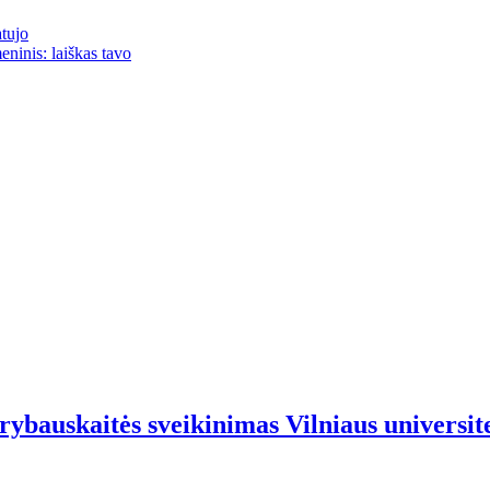
atujo
eninis: laiškas tavo
ybauskaitės sveikinimas Vilniaus universit