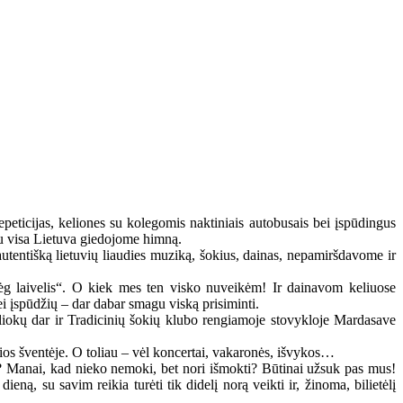
peticijas, keliones su kolegomis naktiniais autobusais bei įspūdingus
su visa Lietuva giedojome himną.
tentišką lietuvių liaudies muziką, šokius, dainas, nepamiršdavome ir
bėg laivelis“. O kiek mes ten visko nuveikėm! Ir dainavom keliuose
ei įspūdžių – dar dabar smagu viską prisiminti.
tiliokų dar ir Tradicinių šokių klubo rengiamoje stovykloje Mardasave
ios šventėje. O toliau – vėl koncertai, vakaronės, išvykos…
u? Manai, kad nieko nemoki, bet nori išmokti? Būtinai užsuk pas mus!
eną, su savim reikia turėti tik didelį norą veikti ir, žinoma, bilietėlį