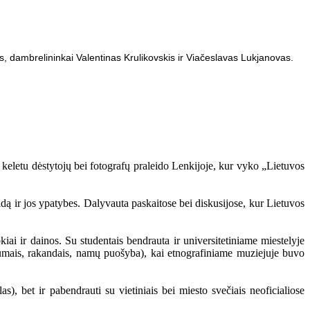
kis, dambrelininkai Valentinas Krulikovskis ir Viačeslavas Lukjanovas.
 keletu dėstytojų bei fotografų praleido Lenkijoje, kur vyko „Lietuvos
dą ir jos ypatybes. Dalyvauta paskaitose bei diskusijose, kur Lietuvos
iai ir dainos. Su studentais bendrauta ir universitetiniame miestelyje
stiumais, rakandais, namų puošyba), kai etnografiniame muziejuje buvo
, bet ir pabendrauti su vietiniais bei miesto svečiais neoficialiose