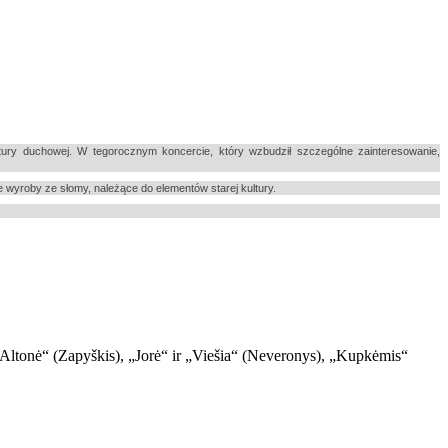
ry duchowej. W tegorocznym koncercie, który wzbudził szczególne zainteresowanie,
 wyroby ze słomy, należące do elementów starej kultury.
 „Altonė“ (Zapyškis), „Jorė“ ir „Viešia“ (Neveronys), „Kupkėmis“