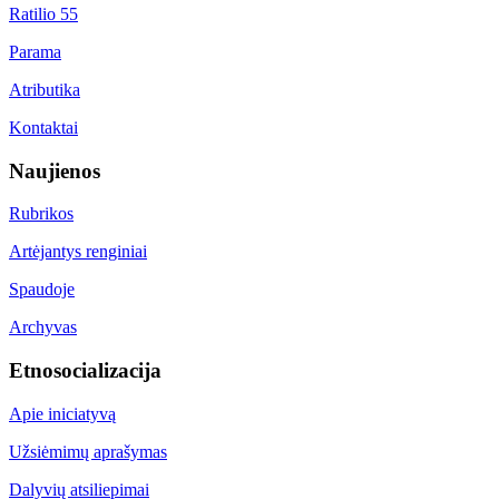
Ratilio 55
Parama
Atributika
Kontaktai
Naujienos
Rubrikos
Artėjantys renginiai
Spaudoje
Archyvas
Etnosocializacija
Apie iniciatyvą
Užsiėmimų aprašymas
Dalyvių atsiliepimai