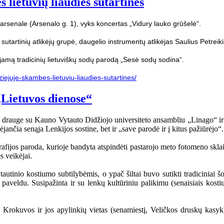
lietuvių liaudies sutartinės
arsenale (Arsenalo g. 1), vyks koncertas „Vidury lauko grūšelė“.
 sutartinių atlikėjų grupė, daugelio instrumentų atlikėjas Saulius Petrei
jamą tradicinių lietuviškų sodų parodą „Sesė sodų sodina“.
ziejuje-skambes-lietuviu-liaudies-sutartines/
„Lietuvos dienose“
o“ drauge su Kauno Vytauto Didžiojo universiteto ansambliu „Linago“ ir
nčia senąja Lenkijos sostine, bet ir „save parodė ir į kitus pažiūrėjo“.
afijos paroda, kurioje bandyta atspindėti pastarojo meto fotomeno sklai
s veikėjai.
utinio kostiumo subtilybėmis, o ypač šiltai buvo sutikti tradiciniai šok
u paveldu. Susipažinta ir su lenkų kultūriniu palikimu (senaisiais ko
rokuvos ir jos apylinkių vietas (senamiestį, Veličkos druskų kasyklas)