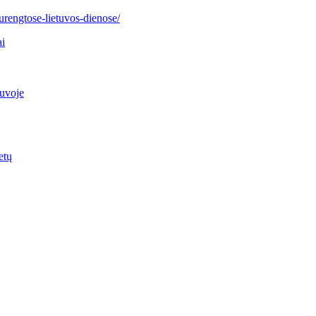
surengtose-lietuvos-dienose/
ai
tuvoje
etų