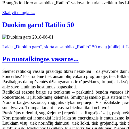
Brangūs folkloro ansamblio „Ratilio“ vadovai ir nariai,sveikinu Jus L
Skaityti daugiau...
Duokim garo! Ratilio 50
Laida „Duokim garo“, skirta ansamblio „Ratilio“ 50 metų jubiliejui. L
Po nuotaikingos vasaros...
Šiemet ratiliokų vasara prasidėjo tikrai nekukliai – dalyvavome dain
koncertus? Pasirodėme tiek ansamblių vakaro programoje, tiek folklor
Pasibaigus dainų šventės džiaugsmams ir rūpesčiams, truputį atsikvė
apie savo tautinius kostiumus papasakoti.
Ratiliokai sezoną baigė su trenksmu – paskutinė bendra vasaros iš
koncertuose, ir į Juodkrantę kėlėmės, Smiltynėj smėlio pilis statėm ir
Nors ir baigėsi sezonas, rugpjūtis dykai nepraėjo. Visi išsilakstė į
sudalyvavo. Trumpai tariant – vasara biedna tikrai nebuvo!
Prasidėjus rudeniui, sugužėjome į repeticijas. Rugsėjo 1-ąją, pasipu
Nori prasmingai ir smagiai leisti laiką su energingais ir entuziazm
Laukiam visų: tiek norinčių dainuoti, tiek šokti, tiek grojančių, tiek 
autobusui iki Medicinos fakulteto, kur ir vyks tas susitikimas. Nepasid