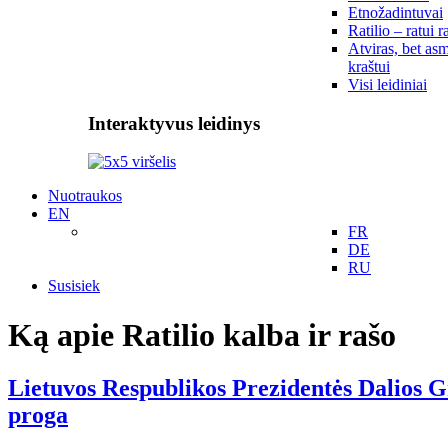
Etnožadintuvai
Ratilio – ratui r
Atviras, bet asm
kraštui
Visi leidiniai
Interaktyvus leidinys
Nuotraukos
EN
FR
DE
RU
Susisiek
Ką apie Ratilio kalba ir rašo
Lietuvos Respublikos Prezidentės Dalios Gr
proga