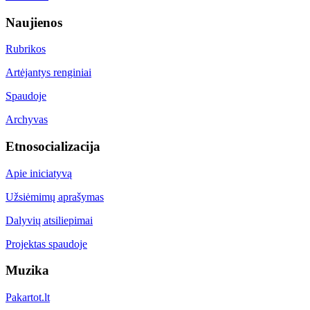
Naujienos
Rubrikos
Artėjantys renginiai
Spaudoje
Archyvas
Etnosocializacija
Apie iniciatyvą
Užsiėmimų aprašymas
Dalyvių atsiliepimai
Projektas spaudoje
Muzika
Pakartot.lt