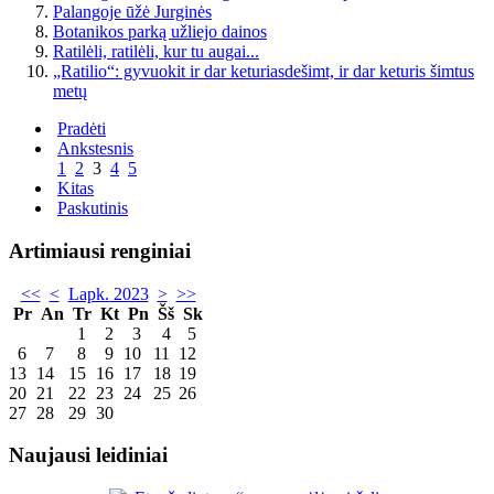
Palangoje ūžė Jurginės
Botanikos parką užliejo dainos
Ratilėli, ratilėli, kur tu augai...
„Ratilio“: gyvuokit ir dar keturiasdešimt, ir dar keturis šimtus
metų
Pradėti
Ankstesnis
1
2
3
4
5
Kitas
Paskutinis
Artimiausi renginiai
<<
<
Lapk. 2023
>
>>
Pr
An
Tr
Kt
Pn
Šš
Sk
1
2
3
4
5
6
7
8
9
10
11
12
13
14
15
16
17
18
19
20
21
22
23
24
25
26
27
28
29
30
Naujausi leidiniai