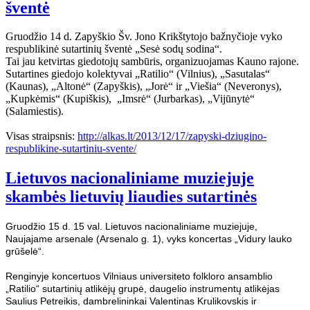
šventė
Gruodžio 14 d. Zapyškio Šv. Jono Krikštytojo bažnyčioje vyko
respublikinė sutartinių šventė „Sesė sodų sodina“.
Tai jau ketvirtas giedotojų sambūris, organizuojamas Kauno rajone.
Sutartines giedojo kolektyvai „Ratilio“ (Vilnius), „Sasutalas“
(Kaunas), „Altonė“ (Zapyškis), „Jorė“ ir „Viešia“ (Neveronys),
„Kupkėmis“ (Kupiškis), „Imsrė“ (Jurbarkas), „Vijūnytė“
(Salamiestis).
Visas straipsnis:
http://alkas.lt/2013/12/17/zapyski-dziugino-
respublikine-sutartiniu-svente/
Lietuvos nacionaliniame muziejuje
skambės lietuvių liaudies sutartinės
Gruodžio 15 d. 15 val. Lietuvos nacionaliniame muziejuje,
Naujajame arsenale (Arsenalo g. 1), vyks koncertas „Vidury lauko
grūšelė“.
Renginyje koncertuos Vilniaus universiteto folkloro ansamblio
„Ratilio“ sutartinių atlikėjų grupė, daugelio instrumentų atlikėjas
Saulius Petreikis, dambrelininkai Valentinas Krulikovskis ir