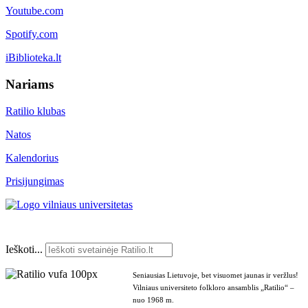
Youtube.com
Spotify.com
iBiblioteka.lt
Nariams
Ratilio klubas
Natos
Kalendorius
Prisijungimas
Ieškoti...
Seniausias Lietuvoje, bet visuomet jaunas ir veržlus!
Vilniaus universiteto folkloro ansamblis „Ratilio“ –
nuo 1968 m.