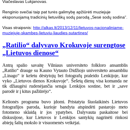
Viačeslavas Lukjanovas.
Renginio svečiai taip pat turės galimybę apžiūrėti muziejuje
eksponuojamą tradicinių lietuviškų sodų parodą „Sesė sodų sodina“.
Visas straipsnis:
http://alkas.lt/2013/12/11/lietuvos-nacionaliniame-
muziejuje-skambes-lietuviu-liaudies-sutartines/
„Ratilio“ dalyvavo Krokuvoje surengtose
„Lietuvos dienose“
Antrą spalio savaitę Vilniaus universiteto folkloro ansamblis
„Ratilio“ drauge su Kauno Vytauto Didžiojo universiteto ansambliu
„Linago“ ir keletu dėstytojų bei fotografų praleido Lenkijoje, kur
vyko „Lietuvos dienos Krokuvoje“. Šešetą dienų visa komanda ne
tik džiaugėsi rudenėjančia senąja Lenkijos sostine, bet ir „save
parodė ir į kitus pažiūrėjo“.
Kelionės programa buvo įdomi. Pristatyta šiuolaikinės Lietuvos
fotografijos paroda, kurioje bandyta atspindėti pastarojo meto
fotomeno sklaidą ir jos ypatybes. Dalyvauta paskaitose bei
diskusijose, kur Lietuvos ir Lenkijos santykių nagrinėti rinkosi
abiejų šalių mokslo ir visuomenės veikėjai.