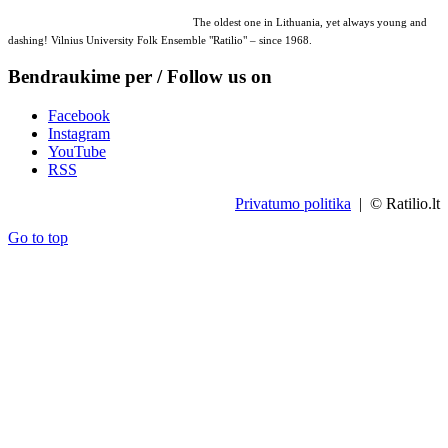
The oldest one in Lithuania, yet always young and
dashing! Vilnius University Folk Ensemble "Ratilio" – since 1968.
Bendraukime per / Follow us on
Facebook
Instagram
YouTube
RSS
Privatumo politika
| © Ratilio.lt
Go to top