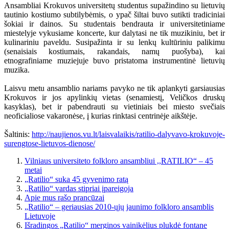
Ansambliai Krokuvos universitetų studentus supažindino su lietuvių
tautinio kostiumo subtilybėmis, o ypač šiltai buvo sutikti tradiciniai
šokiai ir dainos. Su studentais bendrauta ir universitetiniame
miestelyje vykusiame koncerte, kur dalytasi ne tik muzikiniu, bet ir
kulinariniu paveldu. Susipažinta ir su lenkų kultūriniu palikimu
(senaisiais kostiumais, rakandais, namų puošyba), kai
etnografiniame muziejuje buvo pristatoma instrumentinė lietuvių
muzika.
Laisvu metu ansamblio nariams pavyko ne tik aplankyti garsiausias
Krokuvos ir jos apylinkių vietas (senamiestį, Veličkos druskų
kasyklas), bet ir pabendrauti su vietiniais bei miesto svečiais
neoficialiose vakaronėse, į kurias rinktasi centrinėje aikštėje.
Šaltinis:
http://naujienos.vu.lt/laisvalaikis/ratilio-dalyvavo-krokuvoje-
surengtose-lietuvos-dienose/
Vilniaus universiteto folkloro ansambliui ,,RATILIO“ – 45
metai
„Ratilio“ suka 45 gyvenimo ratą
„Ratilio“ vardas stipriai įpareigoja
Apie mus rašo prancūzai
„Ratilio“ – geriausias 2010-ųjų jaunimo folkloro ansamblis
Lietuvoje
Išradingos „Ratilio“ merginos vainikėlius plukdė fontane