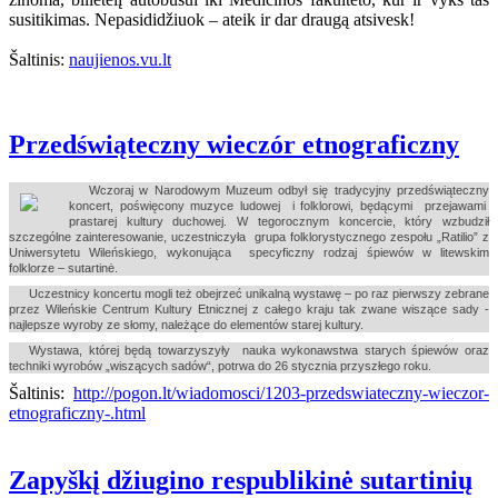
susitikimas. Nepasididžiuok – ateik ir dar draugą atsivesk!
Šaltinis:
naujienos.vu.lt
Przedświąteczny wieczór etnograficzny
Wczoraj w Narodowym Muzeum odbył się tradycyjny przedświąteczny
koncert, poświęcony muzyce ludowej i folklorowi, będącymi przejawami
prastarej kultury duchowej. W tegorocznym koncercie, który wzbudził
szczególne zainteresowanie, uczestniczyła grupa folklorystycznego zespołu „Ratilio” z
Uniwersytetu Wileńskiego, wykonująca specyficzny rodzaj śpiewów w litewskim
folklorze – sutartinė.
Uczestnicy koncertu mogli też obejrzeć unikalną wystawę – po raz pierwszy zebrane
przez Wileńskie Centrum Kultury Etnicznej z całego kraju tak zwane wiszące sady -
najlepsze wyroby ze słomy, należące do elementów starej kultury.
Wystawa, której będą towarzyszyły nauka wykonawstwa starych śpiewów oraz
techniki wyrobów „wiszących sadów“, potrwa do 26 stycznia przyszłego roku.
Šaltinis:
http://pogon.lt/wiadomosci/1203-przedswiateczny-wieczor-
etnograficzny-.html
Zapyškį džiugino respublikinė sutartinių