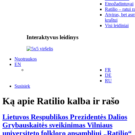
Etnožadintuvai
Ratilio – ratui r
Atviras, bet asm
kraštui
Visi leidiniai
Interaktyvus leidinys
Nuotraukos
EN
FR
DE
RU
Susisiek
Ką apie Ratilio kalba ir rašo
Lietuvos Respublikos Prezidentės Dalios
Grybauskaitės sveikinimas Vilniaus
universiteto folkloro ansambliui „Ratilio“