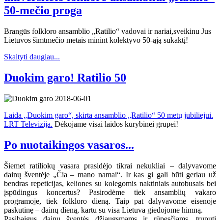
50-mečio proga
Brangūs folkloro ansamblio „Ratilio“ vadovai ir nariai,sveikinu Jus
Lietuvos šimtmečio metais minint kolektyvo 50-ąją sukaktį!
Skaityti daugiau...
Duokim garo! Ratilio 50
Laida „Duokim garo“, skirta ansamblio „Ratilio“ 50 metų jubiliejui.
LRT Televizija.
Dėkojame visai laidos kūrybinei grupei!
Po nuotaikingos vasaros...
Šiemet ratiliokų vasara prasidėjo tikrai nekukliai – dalyvavome
dainų šventėje „Čia – mano namai“. Ir kas gi gali būti geriau už
bendras repeticijas, keliones su kolegomis naktiniais autobusais bei
įspūdingus koncertus? Pasirodėme tiek ansamblių vakaro
programoje, tiek folkloro dieną. Taip pat dalyvavome eisenoje
paskutinę – dainų dieną, kartu su visa Lietuva giedojome himną.
Pasibaigus dainų šventės džiaugsmams ir rūpesčiams, truputį