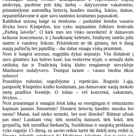
atsikvėpę, puolėme prie kitų darbų – dalyvavome vakaronėse,
pristatinėjome autentišką lietuvių liaudies muziką, šokius, dainas,
nepamiršdavome ir apie savo tautinius kostiumus papasakoti.
Ratiliokai sezoną baigė su trenksmu – paskutinė bendra vasaros
išvyka buvo Klaipėdon, kur vyko tarptautinis folkloro festivalis
„Parbėg laivelis“. O kiek mes ten visko nuveikėm! Ir dainavom
keliuose koncertuose, ir į Juodkrantę kėlėmės, Smiltynėj smėlio pilis
statėm ir vandeny šokom. Prisirinkom ne tik gintarų, bet ir daug
naujų pažinčių bei įspūdžių – dar dabar smagu viską prisiminti.
Nors ir baigėsi sezonas, rugpjūtis dykai nepraėjo. Visi išsilakstė į
savo gimtines: kas bulves kasė, kas vestuvėse trypė, o nemaža dalis
ratiliokų dar ir Tradicinių šokių klubo rengiamoje stovykloje
Mardasave sudalyvavo. Trumpai tariant – vasara biedna tikrai
nebuvo!
Prasidėjus rudeniui, sugužėjome į repeticijas. Rugsėjo 1-ąją,
pasipuošę Klaipėdos krašto kostiumais, jau dainavome naujų mokslo
metų pradžios šventėje. O toliau – vėl koncertai, vakaronės,
išvykos…
Nori prasmingai ir smagiai leisti laiką su energingais ir entuziazmo
kupinais jaunais žmonėmis? Domiesi lietuvių liaudies muzika bei
menu? Manai, kad nieko nemoki, bet nori išmokti? Būtinai užsuk
pas mus! Laukiam visų: tiek norinčių dainuoti, tiek šokti, tiek
grojančių, tiek tarmiškai šnekančių. Susitikimas ir naujokų perklausa
vyks rugsėjo 15 dieną, su savim reikia turėti tik didelį norą veikti ir,
žinoma, bilietėlį autobusui iki Medicinos fakulteto, kur ir vyks tas