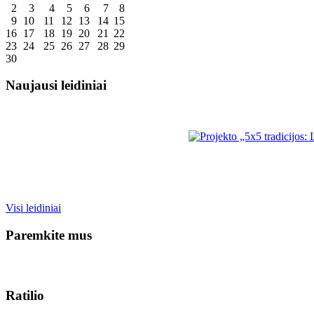
2
3
4
5
6
7
8
9
10
11
12
13
14
15
16
17
18
19
20
21
22
23
24
25
26
27
28
29
30
Naujausi leidiniai
Visi leidiniai
Paremkite mus
Ratilio