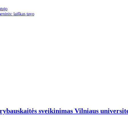
atujo
eninis: laiškas tavo
ybauskaitės sveikinimas Vilniaus universit