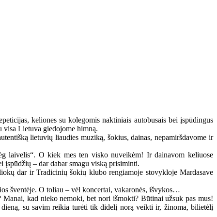
peticijas, keliones su kolegomis naktiniais autobusais bei įspūdingus
su visa Lietuva giedojome himną.
tentišką lietuvių liaudies muziką, šokius, dainas, nepamiršdavome ir
bėg laivelis“. O kiek mes ten visko nuveikėm! Ir dainavom keliuose
ei įspūdžių – dar dabar smagu viską prisiminti.
tiliokų dar ir Tradicinių šokių klubo rengiamoje stovykloje Mardasave
ios šventėje. O toliau – vėl koncertai, vakaronės, išvykos…
u? Manai, kad nieko nemoki, bet nori išmokti? Būtinai užsuk pas mus!
eną, su savim reikia turėti tik didelį norą veikti ir, žinoma, bilietėlį