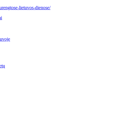
surengtose-lietuvos-dienose/
ai
tuvoje
etų