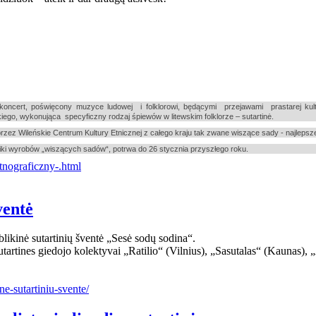
ncert, poświęcony muzyce ludowej i folklorowi, będącymi przejawami prastarej kultu
kiego, wykonująca specyficzny rodzaj śpiewów w litewskim folklorze – sutartinė.
rzez Wileńskie Centrum Kultury Etnicznej z całego kraju tak zwane wiszące sady - najlepsze
i wyrobów „wiszących sadów“, potrwa do 26 stycznia przyszłego roku.
tnograficzny-.html
ventė
ikinė sutartinių šventė „Sesė sodų sodina“.
utartines giedojo kolektyvai „Ratilio“ (Vilnius), „Sasutalas“ (Kaunas),
ne-sutartiniu-svente/