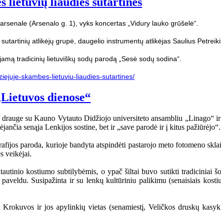
lietuvių liaudies sutartinės
arsenale (Arsenalo g. 1), vyks koncertas „Vidury lauko grūšelė“.
 sutartinių atlikėjų grupė, daugelio instrumentų atlikėjas Saulius Petrei
jamą tradicinių lietuviškų sodų parodą „Sesė sodų sodina“.
ziejuje-skambes-lietuviu-liaudies-sutartines/
„Lietuvos dienose“
o“ drauge su Kauno Vytauto Didžiojo universiteto ansambliu „Linago“ ir
nčia senąja Lenkijos sostine, bet ir „save parodė ir į kitus pažiūrėjo“.
afijos paroda, kurioje bandyta atspindėti pastarojo meto fotomeno sklai
s veikėjai.
utinio kostiumo subtilybėmis, o ypač šiltai buvo sutikti tradiciniai šok
u paveldu. Susipažinta ir su lenkų kultūriniu palikimu (senaisiais ko
rokuvos ir jos apylinkių vietas (senamiestį, Veličkos druskų kasyklas)