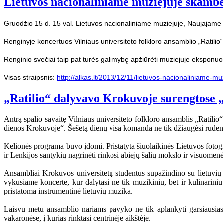
Lietuvos nacionaliniame muziejuje skambės 
Gruodžio 15 d. 15 val. Lietuvos nacionaliniame muziejuje, Naujajame 
Renginyje koncertuos Vilniaus universiteto folkloro ansamblio „Ratilio“
Renginio svečiai taip pat turės galimybę apžiūrėti muziejuje eksponuo
Visas straipsnis:
http://alkas.lt/2013/12/11/lietuvos-nacionaliniame-mu
„Ratilio“ dalyvavo Krokuvoje surengtose 
Antrą spalio savaitę Vilniaus universiteto folkloro ansamblis „Ratili
dienos Krokuvoje“. Šešetą dienų visa komanda ne tik džiaugėsi rudenėja
Kelionės programa buvo įdomi. Pristatyta šiuolaikinės Lietuvos fotogr
ir Lenkijos santykių nagrinėti rinkosi abiejų šalių mokslo ir visuomenė
Ansambliai Krokuvos universitetų studentus supažindino su lietuvių ta
vykusiame koncerte, kur dalytasi ne tik muzikiniu, bet ir kulinarini
pristatoma instrumentinė lietuvių muzika.
Laisvu metu ansamblio nariams pavyko ne tik aplankyti garsiausias K
vakaronėse, į kurias rinktasi centrinėje aikštėje.