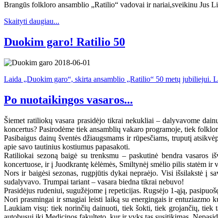
Brangūs folkloro ansamblio „Ratilio“ vadovai ir nariai,sveikinu Jus L
Skaityti daugiau...
Duokim garo! Ratilio 50
Laida „Duokim garo“, skirta ansamblio „Ratilio“ 50 metų jubiliejui. L
Po nuotaikingos vasaros...
Šiemet ratiliokų vasara prasidėjo tikrai nekukliai – dalyvavome dain
koncertus? Pasirodėme tiek ansamblių vakaro programoje, tiek folklor
Pasibaigus dainų šventės džiaugsmams ir rūpesčiams, truputį atsikvė
apie savo tautinius kostiumus papasakoti.
Ratiliokai sezoną baigė su trenksmu – paskutinė bendra vasaros iš
koncertuose, ir į Juodkrantę kėlėmės, Smiltynėj smėlio pilis statėm ir
Nors ir baigėsi sezonas, rugpjūtis dykai nepraėjo. Visi išsilakstė į
sudalyvavo. Trumpai tariant – vasara biedna tikrai nebuvo!
Prasidėjus rudeniui, sugužėjome į repeticijas. Rugsėjo 1-ąją, pasipu
Nori prasmingai ir smagiai leisti laiką su energingais ir entuziazm
Laukiam visų: tiek norinčių dainuoti, tiek šokti, tiek grojančių, tiek 
autobusui iki Medicinos fakulteto, kur ir vyks tas susitikimas. Nepasid