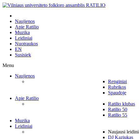
Naujienos
Apie Ratilio
Muzika
Leidiniai
Nuotraukos
EN
Susisiek
Menu
Naujienos
Renginiai
Rubrikos
Spaudoje
Apie Ratilio
Ratilio klubas
Ratilio 50
Ratilio 55
Muzika
Leidiniai
Naujausi leidini
DJ Kaziukas