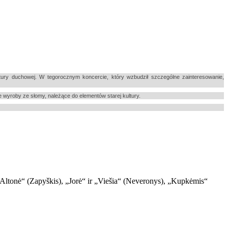
ry duchowej. W tegorocznym koncercie, który wzbudził szczególne zainteresowanie,
 wyroby ze słomy, należące do elementów starej kultury.
 „Altonė“ (Zapyškis), „Jorė“ ir „Viešia“ (Neveronys), „Kupkėmis“