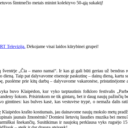
ietuvos šimtmečio metais minint kolektyvo 50-ąją sukaktį!
RT Televizija.
Dėkojame visai laidos kūrybinei grupei!
ų šventėje „Čia – mano namai“. Ir kas gi gali būti geriau už bendras re
o dieną. Taip pat dalyvavome eisenoje paskutinę – dainų dieną, kartu 
pę, puolėme prie kitų darbų – dalyvavome vakaronėse, pristatinėjome au
vyka buvo Klaipėdon, kur vyko tarptautinis folkloro festivalis „Par
 vandeny šokom. Prisirinkom ne tik gintarų, bet ir daug naujų pažinčių b
 savo gimtines: kas bulves kasė, kas vestuvėse trypė, o nemaža dalis ra
ošę Klaipėdos krašto kostiumais, jau dainavome naujų mokslo metų pradž
o kupinais jaunais žmonėmis? Domiesi lietuvių liaudies muzika bei men
tarmiškai šnekančių. Susitikimas ir naujokų perklausa vyks rugsėjo 15 di
idžiuok – ateik ir dar draugą atsivesk!