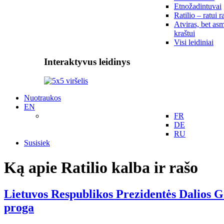
Etnožadintuvai
Ratilio – ratui r
Atviras, bet asm
kraštui
Visi leidiniai
Interaktyvus leidinys
Nuotraukos
EN
FR
DE
RU
Susisiek
Ką apie Ratilio kalba ir rašo
Lietuvos Respublikos Prezidentės Dalios Gr
proga