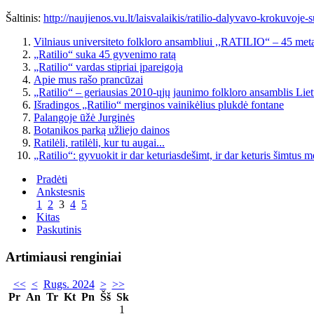
Šaltinis:
http://naujienos.vu.lt/laisvalaikis/ratilio-dalyvavo-krokuvoje-
Vilniaus universiteto folkloro ansambliui ,,RATILIO“ – 45 met
„Ratilio“ suka 45 gyvenimo ratą
„Ratilio“ vardas stipriai įpareigoja
Apie mus rašo prancūzai
„Ratilio“ – geriausias 2010-ųjų jaunimo folkloro ansamblis Lie
Išradingos „Ratilio“ merginos vainikėlius plukdė fontane
Palangoje ūžė Jurginės
Botanikos parką užliejo dainos
Ratilėli, ratilėli, kur tu augai...
„Ratilio“: gyvuokit ir dar keturiasdešimt, ir dar keturis šimtus m
Pradėti
Ankstesnis
1
2
3
4
5
Kitas
Paskutinis
Artimiausi renginiai
<<
<
Rugs. 2024
>
>>
Pr
An
Tr
Kt
Pn
Šš
Sk
1