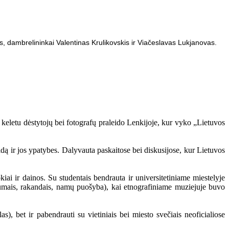
kis, dambrelininkai Valentinas Krulikovskis ir Viačeslavas Lukjanovas.
 keletu dėstytojų bei fotografų praleido Lenkijoje, kur vyko „Lietuvos
dą ir jos ypatybes. Dalyvauta paskaitose bei diskusijose, kur Lietuvos
iai ir dainos. Su studentais bendrauta ir universitetiniame miestelyje
stiumais, rakandais, namų puošyba), kai etnografiniame muziejuje buvo
, bet ir pabendrauti su vietiniais bei miesto svečiais neoficialiose