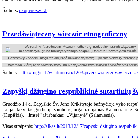
Šaltinis:
naujienos.vu.lt
Przedświąteczny wieczór etnograficzny
Wczoraj w Narodowym Muzeum odbył się tradycyjny przedświąteczny ko
uczestniczyła grupa folklorystycznego zespołu „Ratilio” z Uniwersytetu Wileńs
Uczestnicy koncertu mogli też obejrzeć unikalną wystawę – po raz pierwszy zebrane p
Wystawa, której będą towarzyszyły nauka wykonawstwa starych śpiewów oraz technik
Šaltinis:
http://pogon.lt/wiadomosci/1203-przedswiateczny-wieczor-e
Zapyškį džiugino respublikinė sutartinių š
Gruodžio 14 d. Zapyškio Šv. Jono Krikštytojo bažnyčioje vyko respubl
Tai jau ketvirtas giedotojų sambūris, organizuojamas Kauno rajone. S
(Kupiškis), „Imsrė“ (Jurbarkas), „Vijūnytė“ (Salamiestis).
Visas straipsnis:
http://alkas.lt/2013/12/17/zapyski-dziugino-respubliki