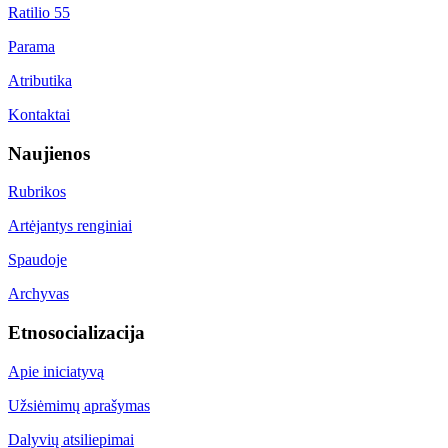
Ratilio 55
Parama
Atributika
Kontaktai
Naujienos
Rubrikos
Artėjantys renginiai
Spaudoje
Archyvas
Etnosocializacija
Apie iniciatyvą
Užsiėmimų aprašymas
Dalyvių atsiliepimai