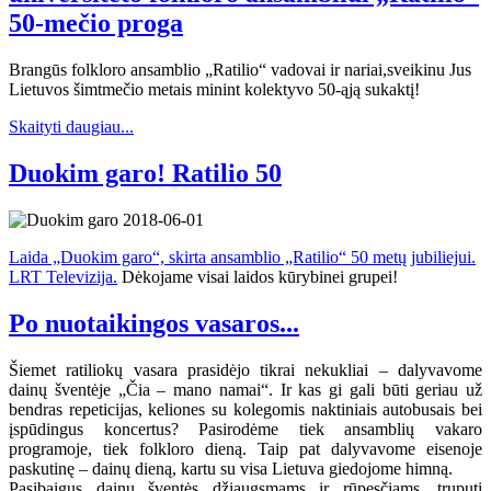
50-mečio proga
Brangūs folkloro ansamblio „Ratilio“ vadovai ir nariai,sveikinu Jus
Lietuvos šimtmečio metais minint kolektyvo 50-ąją sukaktį!
Skaityti daugiau...
Duokim garo! Ratilio 50
Laida „Duokim garo“, skirta ansamblio „Ratilio“ 50 metų jubiliejui.
LRT Televizija.
Dėkojame visai laidos kūrybinei grupei!
Po nuotaikingos vasaros...
Šiemet ratiliokų vasara prasidėjo tikrai nekukliai – dalyvavome
dainų šventėje „Čia – mano namai“. Ir kas gi gali būti geriau už
bendras repeticijas, keliones su kolegomis naktiniais autobusais bei
įspūdingus koncertus? Pasirodėme tiek ansamblių vakaro
programoje, tiek folkloro dieną. Taip pat dalyvavome eisenoje
paskutinę – dainų dieną, kartu su visa Lietuva giedojome himną.
Pasibaigus dainų šventės džiaugsmams ir rūpesčiams, truputį