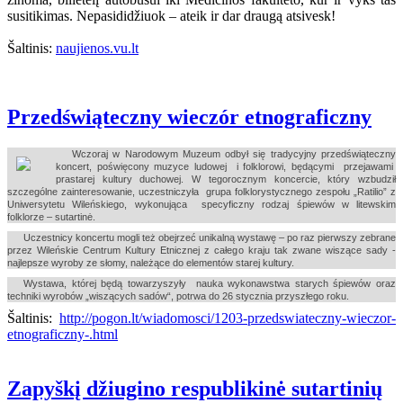
susitikimas. Nepasididžiuok – ateik ir dar draugą atsivesk!
Šaltinis:
naujienos.vu.lt
Przedświąteczny wieczór etnograficzny
Wczoraj w Narodowym Muzeum odbył się tradycyjny przedświąteczny
koncert, poświęcony muzyce ludowej i folklorowi, będącymi przejawami
prastarej kultury duchowej. W tegorocznym koncercie, który wzbudził
szczególne zainteresowanie, uczestniczyła grupa folklorystycznego zespołu „Ratilio” z
Uniwersytetu Wileńskiego, wykonująca specyficzny rodzaj śpiewów w litewskim
folklorze – sutartinė.
Uczestnicy koncertu mogli też obejrzeć unikalną wystawę – po raz pierwszy zebrane
przez Wileńskie Centrum Kultury Etnicznej z całego kraju tak zwane wiszące sady -
najlepsze wyroby ze słomy, należące do elementów starej kultury.
Wystawa, której będą towarzyszyły nauka wykonawstwa starych śpiewów oraz
techniki wyrobów „wiszących sadów“, potrwa do 26 stycznia przyszłego roku.
Šaltinis:
http://pogon.lt/wiadomosci/1203-przedswiateczny-wieczor-
etnograficzny-.html
Zapyškį džiugino respublikinė sutartinių