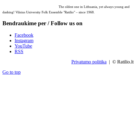
The oldest one in Lithuania, yet always young and
dashing! Vilnius University Folk Ensemble "Ratilio" – since 1968.
Bendraukime per / Follow us on
Facebook
Instagram
YouTube
RSS
Privatumo politika
| © Ratilio.lt
Go to top