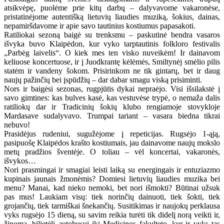
atsikvėpę, puolėme prie kitų darbų – dalyvavome vakaronėse,
pristatinėjome autentišką lietuvių liaudies muziką, šokius, dainas,
nepamiršdavome ir apie savo tautinius kostiumus papasakoti.
Ratiliokai sezoną baigė su trenksmu – paskutinė bendra vasaros
išvyka buvo Klaipėdon, kur vyko tarptautinis folkloro festivalis
„Parbėg laivelis“. O kiek mes ten visko nuveikėm! Ir dainavom
keliuose koncertuose, ir į Juodkrantę kėlėmės, Smiltynėj smėlio pilis
statėm ir vandeny šokom. Prisirinkom ne tik gintarų, bet ir daug
naujų pažinčių bei įspūdžių – dar dabar smagu viską prisiminti.
Nors ir baigėsi sezonas, rugpjūtis dykai nepraėjo. Visi išsilakstė į
savo gimtines: kas bulves kasė, kas vestuvėse trypė, o nemaža dalis
ratiliokų dar ir Tradicinių šokių klubo rengiamoje stovykloje
Mardasave sudalyvavo. Trumpai tariant – vasara biedna tikrai
nebuvo!
Prasidėjus rudeniui, sugužėjome į repeticijas. Rugsėjo 1-ąją,
pasipuošę Klaipėdos krašto kostiumais, jau dainavome naujų mokslo
metų pradžios šventėje. O toliau – vėl koncertai, vakaronės,
išvykos…
Nori prasmingai ir smagiai leisti laiką su energingais ir entuziazmo
kupinais jaunais žmonėmis? Domiesi lietuvių liaudies muzika bei
menu? Manai, kad nieko nemoki, bet nori išmokti? Būtinai užsuk
pas mus! Laukiam visų: tiek norinčių dainuoti, tiek šokti, tiek
grojančių, tiek tarmiškai šnekančių. Susitikimas ir naujokų perklausa
vyks rugsėjo 15 dieną, su savim reikia turėti tik didelį norą veikti ir,
žinoma, bilietėlį autobusui iki Medicinos fakulteto, kur ir vyks tas