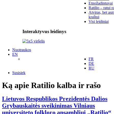
Etnožadintuvai
Ratilio – ratui r
Atviras, bet asm
kraštui
Visi leidiniai
Interaktyvus leidinys
Nuotraukos
EN
FR
DE
RU
Susisiek
Ką apie Ratilio kalba ir rašo
Lietuvos Respublikos Prezidentės Dalios
Grybauskaitės sveikinimas Vilniaus
universiteto folkloro ansambliui „Ratilio“