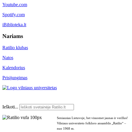
Youtube.com
Spotify.com
iBiblioteka.lt
Nariams
Ratilio klubas
Natos
Kalendorius
Prisijungimas
Ieškoti...
Seniausias Lietuvoje, bet visuomet jaunas ir veržlus!
Vilniaus universiteto folkloro ansamblis „Ratilio“ –
nuo 1968 m.