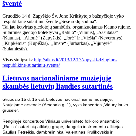
šventė
Gruodžio 14 d. Zapyškio Šv. Jono Krikštytojo bažnyčioje vyko
respublikinė sutartinių šventė „Sesė sodų sodina“.
Tai jau ketvirtas giedotojų sambūris, organizuojamas Kauno rajone.
Sutartines giedojo kolektyvai „Ratilio“ (Vilnius), „Sasutalas“
(Kaunas), „Altonė“ (Zapyškis), „Jorė“ ir „Viešia“ (Neveronys),
„Kupkėmis“ (Kupiškis), „Imsrė“ (Jurbarkas), „Vijūnytė“
(Salamiestis).
Visas straipsnis:
http://alkas.lt/2013/12/17/zapyski-dziugino-
respublikine-sutartiniu-svente/
Lietuvos nacionaliniame muziejuje
skambės lietuvių liaudies sutartinės
Gruodžio 15 d. 15 val. Lietuvos nacionaliniame muziejuje,
Naujajame arsenale (Arsenalo g. 1), vyks koncertas „Vidury lauko
grūšelė“.
Renginyje koncertuos Vilniaus universiteto folkloro ansamblio
„Ratilio“ sutartinių atlikėjų grupė, daugelio instrumentų atlikėjas
Saulius Petreikis, dambrelininkai Valentinas Krulikovskis ir