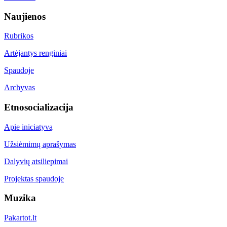
Naujienos
Rubrikos
Artėjantys renginiai
Spaudoje
Archyvas
Etnosocializacija
Apie iniciatyvą
Užsiėmimų aprašymas
Dalyvių atsiliepimai
Projektas spaudoje
Muzika
Pakartot.lt