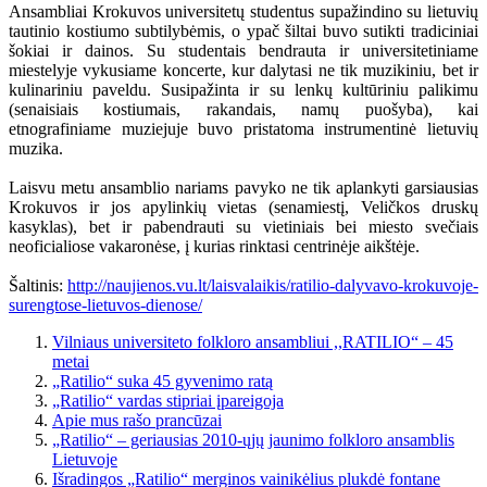
Ansambliai Krokuvos universitetų studentus supažindino su lietuvių
tautinio kostiumo subtilybėmis, o ypač šiltai buvo sutikti tradiciniai
šokiai ir dainos. Su studentais bendrauta ir universitetiniame
miestelyje vykusiame koncerte, kur dalytasi ne tik muzikiniu, bet ir
kulinariniu paveldu. Susipažinta ir su lenkų kultūriniu palikimu
(senaisiais kostiumais, rakandais, namų puošyba), kai
etnografiniame muziejuje buvo pristatoma instrumentinė lietuvių
muzika.
Laisvu metu ansamblio nariams pavyko ne tik aplankyti garsiausias
Krokuvos ir jos apylinkių vietas (senamiestį, Veličkos druskų
kasyklas), bet ir pabendrauti su vietiniais bei miesto svečiais
neoficialiose vakaronėse, į kurias rinktasi centrinėje aikštėje.
Šaltinis:
http://naujienos.vu.lt/laisvalaikis/ratilio-dalyvavo-krokuvoje-
surengtose-lietuvos-dienose/
Vilniaus universiteto folkloro ansambliui ,,RATILIO“ – 45
metai
„Ratilio“ suka 45 gyvenimo ratą
„Ratilio“ vardas stipriai įpareigoja
Apie mus rašo prancūzai
„Ratilio“ – geriausias 2010-ųjų jaunimo folkloro ansamblis
Lietuvoje
Išradingos „Ratilio“ merginos vainikėlius plukdė fontane