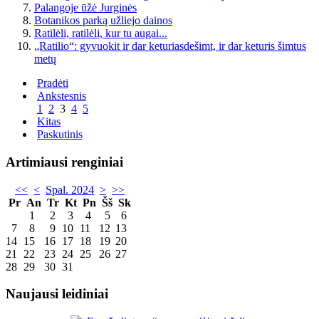
Palangoje ūžė Jurginės
Botanikos parką užliejo dainos
Ratilėli, ratilėli, kur tu augai...
„Ratilio“: gyvuokit ir dar keturiasdešimt, ir dar keturis šimtus
metų
Pradėti
Ankstesnis
1
2
3
4
5
Kitas
Paskutinis
Artimiausi renginiai
<<
<
Spal. 2024
>
>>
Pr
An
Tr
Kt
Pn
Šš
Sk
1
2
3
4
5
6
7
8
9
10
11
12
13
14
15
16
17
18
19
20
21
22
23
24
25
26
27
28
29
30
31
Naujausi leidiniai