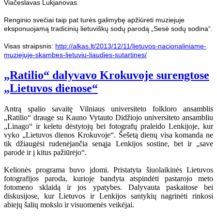
Viačeslavas Lukjanovas.
Renginio svečiai taip pat turės galimybę apžiūrėti muziejuje
eksponuojamą tradicinių lietuviškų sodų parodą „Sesė sodų sodina“.
Visas straipsnis:
http://alkas.lt/2013/12/11/lietuvos-nacionaliniame-
muziejuje-skambes-lietuviu-liaudies-sutartines/
„Ratilio“ dalyvavo Krokuvoje surengtose
„Lietuvos dienose“
Antrą spalio savaitę Vilniaus universiteto folkloro ansamblis
„Ratilio“ drauge su Kauno Vytauto Didžiojo universiteto ansambliu
„Linago“ ir keletu dėstytojų bei fotografų praleido Lenkijoje, kur
vyko „Lietuvos dienos Krokuvoje“. Šešetą dienų visa komanda ne
tik džiaugėsi rudenėjančia senąja Lenkijos sostine, bet ir „save
parodė ir į kitus pažiūrėjo“.
Kelionės programa buvo įdomi. Pristatyta šiuolaikinės Lietuvos
fotografijos paroda, kurioje bandyta atspindėti pastarojo meto
fotomeno sklaidą ir jos ypatybes. Dalyvauta paskaitose bei
diskusijose, kur Lietuvos ir Lenkijos santykių nagrinėti rinkosi
abiejų šalių mokslo ir visuomenės veikėjai.