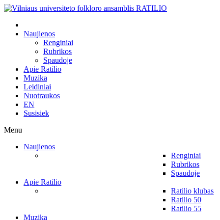
Naujienos
Renginiai
Rubrikos
Spaudoje
Apie Ratilio
Muzika
Leidiniai
Nuotraukos
EN
Susisiek
Menu
Naujienos
Renginiai
Rubrikos
Spaudoje
Apie Ratilio
Ratilio klubas
Ratilio 50
Ratilio 55
Muzika