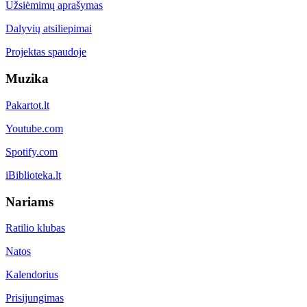
Užsiėmimų aprašymas
Dalyvių atsiliepimai
Projektas spaudoje
Muzika
Pakartot.lt
Youtube.com
Spotify.com
iBiblioteka.lt
Nariams
Ratilio klubas
Natos
Kalendorius
Prisijungimas