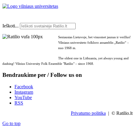
Ieškoti...
Seniausias Lietuvoje, bet visuomet jaunas ir veržlus!
Vilniaus universiteto folkloro ansamblis „Ratilio“ –
nuo 1968 m.
The oldest one in Lithuania, yet always young and
dashing! Vilnius University Folk Ensemble "Ratilio" – since 1968.
Bendraukime per / Follow us on
Facebook
Instagram
YouTube
RSS
Privatumo politika
| © Ratilio.lt
Go to top