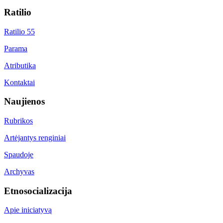
Ratilio
Ratilio 55
Parama
Atributika
Kontaktai
Naujienos
Rubrikos
Artėjantys renginiai
Spaudoje
Archyvas
Etnosocializacija
Apie iniciatyvą