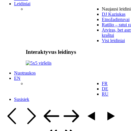
Leidiniai
Naujausi leidini
DJ Kaziukas
Etnožadintuvai
Ratilio – ratui r
Atviras, bet asm
kraštui
Visi leidiniai
Interaktyvus leidinys
Nuotraukos
EN
FR
DE
RU
Susisiek