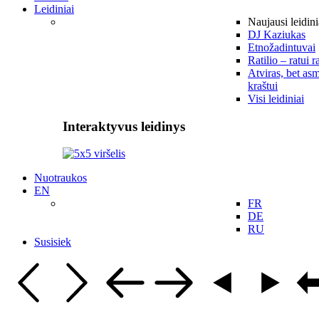
Leidiniai
Naujausi leidini
DJ Kaziukas
Etnožadintuvai
Ratilio – ratui r
Atviras, bet asm
kraštui
Visi leidiniai
Interaktyvus leidinys
Nuotraukos
EN
FR
DE
RU
Susisiek