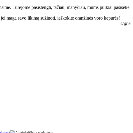
nsime. Turėjome pasistengti, tačiau, manyčiau, mums puikiai pasisekė
: jei maga savo likimą sužinoti, ieškokite oranžinės voro kepurės!
Ugnė