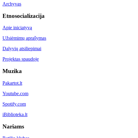
Archyvas
Etnosocializacija
Apie iniciatyvą
Užsiėmimų aprašymas
Dalyvių atsiliepimai
Projektas spaudoje
Muzika
Pakartot.lt
Youtube.com
Spotify.com
iBiblioteka.lt
Nariams