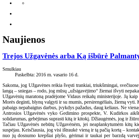
Naujienos
Trejos Užgavėnės arba Ką išbūrė Palmanty
Smulkiau
Paskelbta: 2016 m. vasario 16 d.
Sakoma, jog Užgavėnes reikia švęsti trankiai, triukšmingai, svečiuose 
langą – sniegas – rodo, jog mūsų „užsigavėjimo“ žiemai išvyti nepak
Užgavėnių maratoną pradėjome Vidaus reikalų ministerijoje. Ją kaip
Morės deginti, blynų valgyti ir su mumis, persirengėliais, žiemą vyti. K
pabaigs nepabaigtus darbus, įvykdys pažadus, daug keliaus. Ne vienas d
Antrosios Užgavėnės vyko Gedimino prospekte, V. Kudirkos aikštė
solidarumas, gebėjimas suprasti kitą ir kitokį. Džiaugėmės, jog ir žiūro
Tačiau Užgavėnės nebūtų Užgavėnėm, jei neaplankytumėm kitų kie
suspėjau. Keisčiausia, jog visi ištraukė vieną ir tą pačią kortą – kon
nuo jų dosnumo krepšiai plyšo, gėrimai ir taukai per barzdą varvė