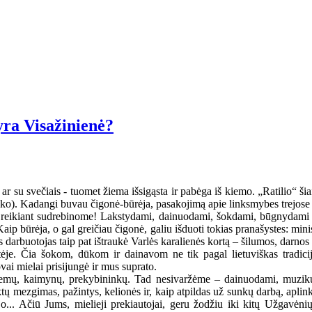
ra Visažinienė?
ar su svečiais - tuomet žiema išsigąsta ir pabėga iš kiemo. „Ratilio“ šia
ako). Kadangi buvau čigonė-būrėja, pasakojimą apie linksmybes trejose 
 reikiant sudrebinome! Lakstydami, dainuodami, šokdami, būgnydami kor
aip būrėja, o gal greičiau čigonė, galiu išduoti tokias pranašystes: minist
arbuotojas taip pat ištraukė Varlės karalienės kortą – šilumos, darnos 
je. Čia šokom, dūkom ir dainavom ne tik pagal lietuviškas tradici
vai mielai prisijungė ir mus suprato.
mų, kaimynų, prekybininkų. Tad nesivaržėme – dainuodami, muzikuo
taktų mezgimas, pažintys, kelionės ir, kaip atpildas už sunkų darbą, apli
jo... Ačiū Jums, mielieji prekiautojai, geru žodžiu iki kitų Užgavė