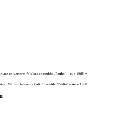
ilniaus universiteto folkloro ansamblis „Ratilio“ – nuo 1968 m.
ing! Vilnius University Folk Ensemble "Ratilio" – since 1968.
on