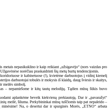
is metais nepasikuklino ir kaip reikiant „užsigavėjo“ (nors vaizdas pro
Užgavėnėse norėčiau praskaidrinti šių metų burtų tendencijomis.
idoriuose ir kabinetuose (!), kvietėme darbuotojus į vidinį kiemelį
erijos darbuotojai tobulės ir mokysis iš klaidų, daug šviesis ir skaitys,
ir meilės simbolį.
jas – nepamiršome ir kitų tautų melodijų. Tądien mūsų šūkis buvo
dami aplankėme beveik kiekvieną prekiautoją. Dar ir „pavaražyt“
nkinių meilė, šiluma. Prekybininkai mūsų tuščiomis taip pat nepaleido –
nių minėsime! Na, o desertui dar ir spurginės Morės, „ETNO“ arbata