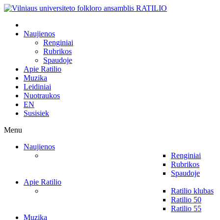
Naujienos
Renginiai
Rubrikos
Spaudoje
Apie Ratilio
Muzika
Leidiniai
Nuotraukos
EN
Susisiek
Menu
Naujienos
Renginiai
Rubrikos
Spaudoje
Apie Ratilio
Ratilio klubas
Ratilio 50
Ratilio 55
Muzika