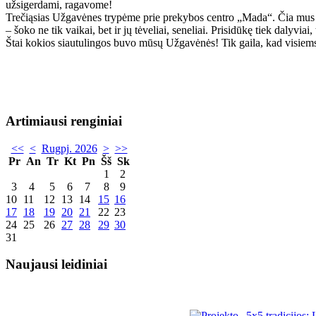
užsigerdami, ragavome!
Trečiąsias Užgavėnes trypėme prie prekybos centro „Mada“. Čia mus pa
– šoko ne tik vaikai, bet ir jų tėveliai, seneliai. Prisidūkę tiek dalyvia
Štai kokios siautulingos buvo mūsų Užgavėnės! Tik gaila, kad visiems at
Artimiausi renginiai
<<
<
Rugpj. 2026
>
>>
Pr
An
Tr
Kt
Pn
Šš
Sk
1
2
3
4
5
6
7
8
9
10
11
12
13
14
15
16
17
18
19
20
21
22
23
24
25
26
27
28
29
30
31
Naujausi leidiniai