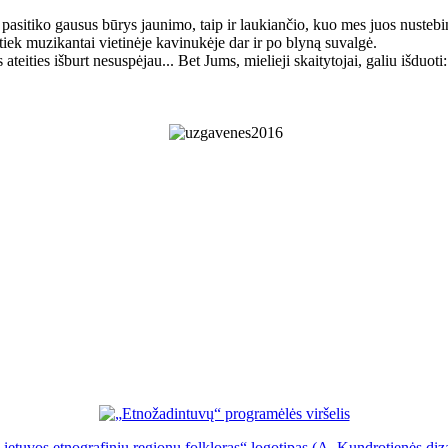
sitiko gausus būrys jaunimo, taip ir laukiančio, kuo mes juos nustebi
i, tiek muzikantai vietinėje kavinukėje dar ir po blyną suvalgė.
eities išburt nesuspėjau... Bet Jums, mielieji skaitytojai, galiu išduoti