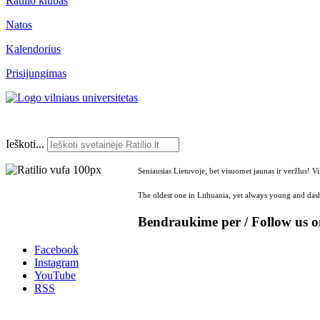
Ratilio klubas
Natos
Kalendorius
Prisijungimas
Ieškoti...
Seniausias Lietuvoje, bet visuomet jaunas ir veržlus! V
The oldest one in Lithuania, yet always young and dash
Bendraukime per / Follow us 
Facebook
Instagram
YouTube
RSS