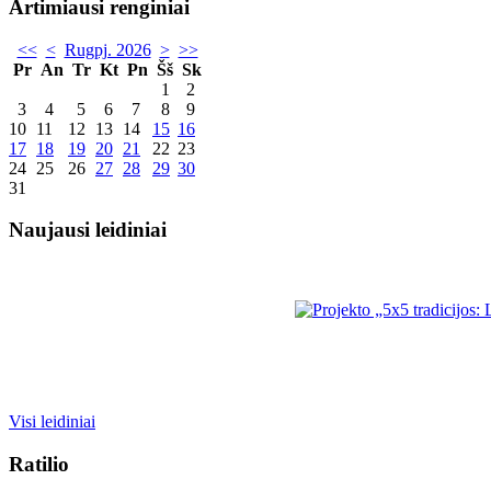
Artimiausi renginiai
<<
<
Rugpj. 2026
>
>>
Pr
An
Tr
Kt
Pn
Šš
Sk
1
2
3
4
5
6
7
8
9
10
11
12
13
14
15
16
17
18
19
20
21
22
23
24
25
26
27
28
29
30
31
Naujausi leidiniai
Visi leidiniai
Ratilio