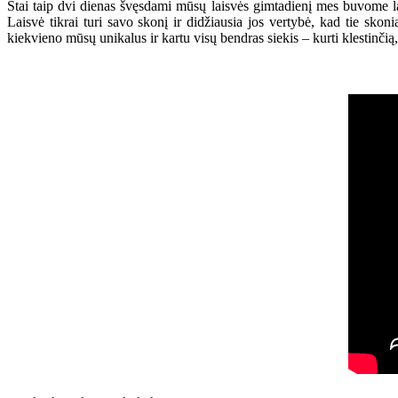
Štai taip dvi dienas švęsdami mūsų laisvės gimtadienį mes buvome laimin
Laisvė tikrai turi savo skonį ir didžiausia jos vertybė, kad tie skon
kiekvieno mūsų unikalus ir kartu visų bendras siekis – kurti klestinčią