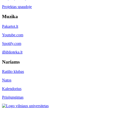
Projektas spaudoje
Muzika
Pakartot.lt
Youtube.com
Spotify.com
iBiblioteka.lt
Nariams
Ratilio klubas
Natos
Kalendorius
Prisijungimas