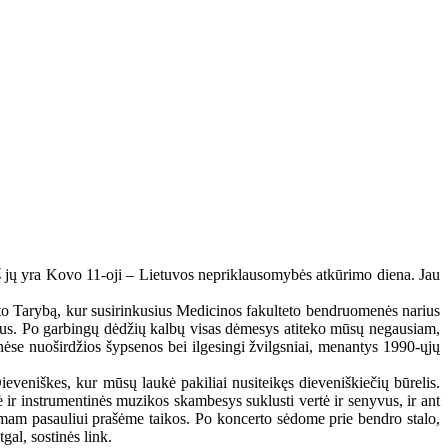
iš jų yra Kovo 11-oji – Lietuvos nepriklausomybės atkūrimo diena. Jau
teto Tarybą, kur susirinkusius Medicinos fakulteto bendruomenės narius
tkus. Po garbingų dėdžių kalbų visas dėmesys atiteko mūsų negausiam,
inėse nuoširdžios šypsenos bei ilgesingi žvilgsniai, menantys 1990-ųjų
eveniškes, kur mūsų laukė pakiliai nusiteikęs dieveniškiečių būrelis.
ir instrumentinės muzikos skambesys suklusti vertė ir senyvus, ir ant
am pasauliui prašėme taikos. Po koncerto sėdome prie bendro stalo,
gal, sostinės link.