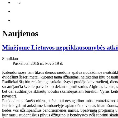
Naujienos
Minėjome Lietuvos nepriklausomybės atk
Smulkiau
Paskelbta: 2016 m. kovo 19 d.
Kalendoriuose tam tikros dienos raudona spalva nudažomos neatsitikti
dvidešimt šešeri metai, kuomet tauta džiaugiasi neįtikėtinu kitu pasauliu
Ratiliokai šią itin reikšmingą sukaktį švęsti pradėjo ketvirtadienį, 
su artėjančia švente pasveikino dekanas profesorius Algirdas Utkus,
bet dėl auditorijos skliautų tobulai skambėjusiam būreliui. Vyrus kei
pavasarį.
Penktadienis išaušo niūrus, tačiau tai nesugadino mūsų entuziazmo. S
Persirengdami ankštame kambarėlyje aplamdėme vienas kitam šonus, tač
kėdės vos užsilipančius bendruomenės narius. Spalvingą programą v
kur mūsų studentiškus pilvus džiugino ir bendrystės ryšį stiprinti skat