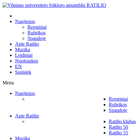
Naujienos
Renginiai
Rubrikos
Spaudoje
Apie Ratilio
Muzika
Leidiniai
Nuotraukos
EN
Susisiek
Menu
Naujienos
Renginiai
Rubrikos
Spaudoje
Apie Ratilio
Ratilio klubas
Ratilio 50
Ratilio 55
Muzika