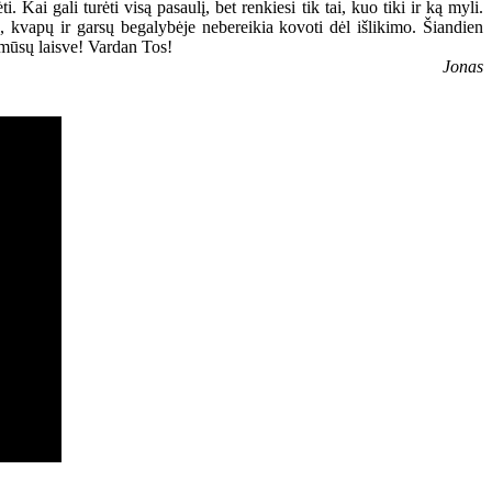
Kai gali turėti visą pasaulį, bet renkiesi tik tai, kuo tiki ir ką myli.
vų, kvapų ir garsų begalybėje nebereikia kovoti dėl išlikimo. Šiandien
, mūsų laisve! Vardan Tos!
Jonas