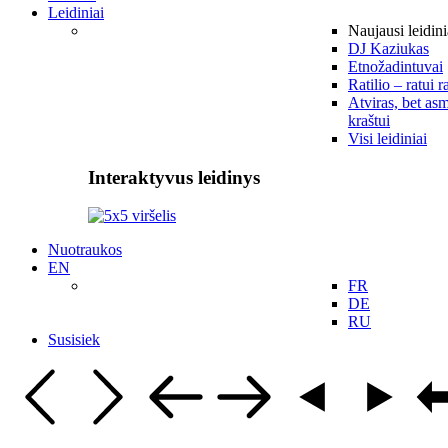
Leidiniai
Naujausi leidini
DJ Kaziukas
Etnožadintuvai
Ratilio – ratui r
Atviras, bet asm
kraštui
Visi leidiniai
Interaktyvus leidinys
Nuotraukos
EN
FR
DE
RU
Susisiek