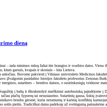
ūrimo dieną
nai – tada minimos mūsų šaliai itin brangios ir svarbios datos. Viena 
, kitais garsais, kvapais ir skoniais – kita Lietuva.
diena anksčiau. Buvome pakviesti į Vilniaus universiteto Medicinos fakul
 savo įžvalgomis pasidalino Istorijos fakulteto profesorius Zenonas Bu
tė merginos, sutartines – bendros dainos, o susirinkusiųjų veiduose ma
ugužėję į baltą it iškrakmolyti marškiniai autobusiuką pajudėjome į Di
iau plačių šypsenų tai nesusiaurino. Sutartinių gausa, šokių įvairovė 
ainikavo bendra giesmė, kuria neramumų ir karinių konfliktų kamuojam
ino sotūs pietūs. Tradiciškai daina padėkoję už svetingumą patraukėme at