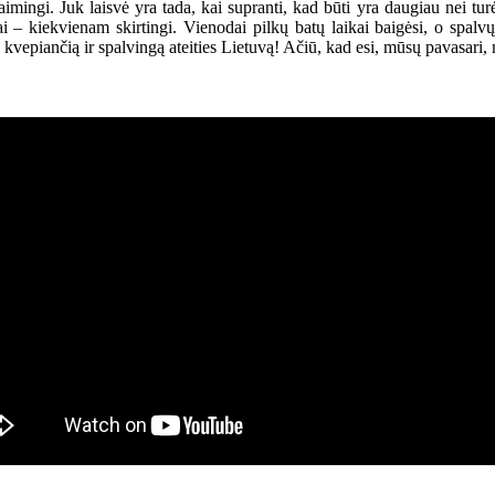
gi. Juk laisvė yra tada, kai supranti, kad būti yra daugiau nei turėti. 
iai – kiekvienam skirtingi. Vienodai pilkų batų laikai baigėsi, o spal
, kvepiančią ir spalvingą ateities Lietuvą! Ačiū, kad esi, mūsų pavasari