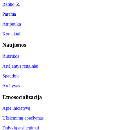
Ratilio 55
Parama
Atributika
Kontaktai
Naujienos
Rubrikos
Artėjantys renginiai
Spaudoje
Archyvas
Etnosocializacija
Apie iniciatyvą
Užsiėmimų aprašymas
Dalyvių atsiliepimai