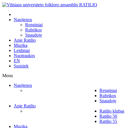
Naujienos
Renginiai
Rubrikos
Spaudoje
Apie Ratilio
Muzika
Leidiniai
Nuotraukos
EN
Susisiek
Menu
Naujienos
Renginiai
Rubrikos
Spaudoje
Apie Ratilio
Ratilio klubas
Ratilio 50
Ratilio 55
Muzika