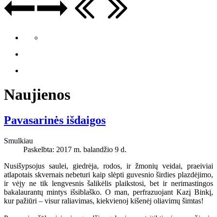
Naujienos
Pavasarinės išdaigos
Smulkiau
Paskelbta: 2017 m. balandžio 9 d.
Nusišypsojus saulei, giedrėja, rodos, ir žmonių veidai, praeiviai
atlapotais skvernais nebeturi kaip slėpti guvesnio širdies plazdėjimo,
ir vėjy ne tik lengvesnis šalikėlis plaikstosi, bet ir nerimastingos
bakalaurantų mintys išsiblaško. O man, perfrazuojant Kazį Binkį,
kur pažiūri – visur raliavimas, kiekvienoj kišenėj oliavimų šimtas!