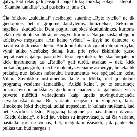
galvą, kad retas gali pasigirti pagal tokią muziką šokęs – ateikit į
„Skamba kanklius“, gal pasiseks ir jums :)).
Čia folkloro „saldainiai“ nesibaigė: sutartinę „Ryto rytelio“ ne tik
giedojome, bet ir grojome daudytėmis, lumzdeliais, Sekminių
rageliais, skudučiais. Dera pagirti naujokes skudutininkes, kurioms
teko debiutuoti su tikrai nelengvu kūriniu. Naujai suskambėjo ir
kolektyvo mėgstama „An kalno vyšnia“ – šįsyk ne dainuota, o
pavirtusi dūdmaišių duetu. Burdonu toliau dūzgiant ratukinei rylai,
vyrai atliko vienbalsę dainą, kuri prie rylos išskirtinio garso
nepratusiems galėjo pasirodyti tikrai egzotiška. Jei skaičiuojate, ir
kiek instrumentų tas „Ratilio“ gali turėti, atsakau – tiek, kiek
mokančių jais groti; o jei tie mokantys viename asmenyje, belieka tik
prakaitą nuo kaktos nubraukti instrumentus vos spėjančiam keisti
Viliui. Savotiškai instrumentus keitė ir Milda, mat ji atidarė
programą vesdama žemaitišką „Aukšti kalna“, po to sutartinėje
prisimatavo ir aukštaitės giedojimo manierą, o galiausiai visus
privertė nuščiūti variacijomis kaip upelis nuvinguriuojančia
suvalkietiška daina. Be variantų neapsiėjo ir vingierka, kurią
išmokome šokti dvejopai, uoliai trepsėdami ir kulnais mušdami, kad
net žiežirbos lakstė. Programą baigėme jai pavadinimą davusia
„Giedu dainelę“, o kad jau viskas su improvizacija, tai čia variantų
pasitaikė irgi ne vienas, bet, mėginkim išsisukti, juk paukštelių
pulkas turi būti margas :)