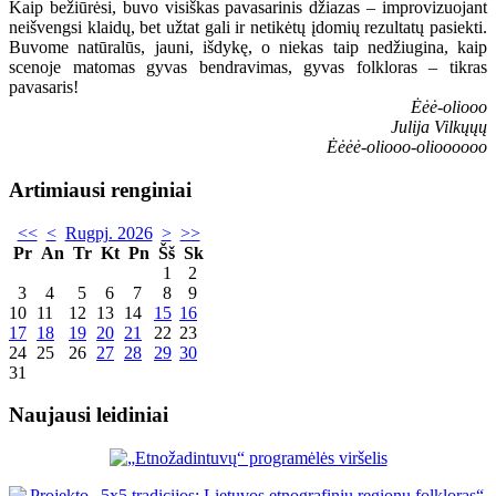
Kaip bežiūrėsi, buvo visiškas pavasarinis džiazas – improvizuojant
neišvengsi klaidų, bet užtat gali ir netikėtų įdomių rezultatų pasiekti.
Buvome natūralūs, jauni, išdykę, o niekas taip nedžiugina, kaip
scenoje matomas gyvas bendravimas, gyvas folkloras – tikras
pavasaris!
Ėėė-oliooo
Julija Vilkųųų
Ėėėė-oliooo-olioooooo
Artimiausi renginiai
<<
<
Rugpj. 2026
>
>>
Pr
An
Tr
Kt
Pn
Šš
Sk
1
2
3
4
5
6
7
8
9
10
11
12
13
14
15
16
17
18
19
20
21
22
23
24
25
26
27
28
29
30
31
Naujausi leidiniai