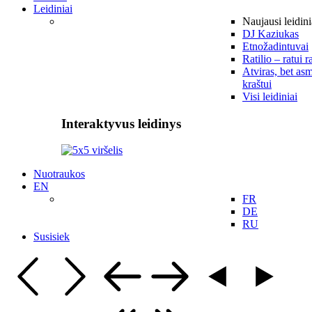
Leidiniai
Naujausi leidini
DJ Kaziukas
Etnožadintuvai
Ratilio – ratui r
Atviras, bet asm
kraštui
Visi leidiniai
Interaktyvus leidinys
Nuotraukos
EN
FR
DE
RU
Susisiek