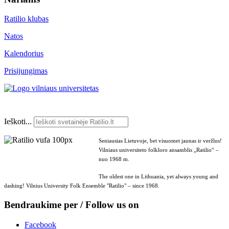
Ratilio klubas
Natos
Kalendorius
Prisijungimas
Ieškoti...
Seniausias Lietuvoje, bet visuomet jaunas ir veržlus!
Vilniaus universiteto folkloro ansamblis „Ratilio“ –
nuo 1968 m.
The oldest one in Lithuania, yet always young and
dashing! Vilnius University Folk Ensemble "Ratilio" – since 1968.
Bendraukime per / Follow us on
Facebook