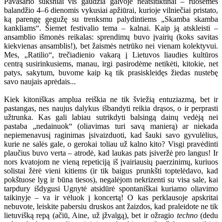
Pavasario šūksniai vis gaudžia galvoje neatsitiktinai – ruošėmės
balandžio 4–6 dienomis vykusiai apžiūrai, kurioje vilniečiai pristato,
ką parengę gegužę su trenksmu palydintiems „Skamba skamba
kankliams“. Šiemet festivalio tema – kalnai. Kaip ją atskleisti –
ansamblio išmonės reikalas: sprendimų buvo įvairių (koks savitas
kiekvienas ansamblis!), bet žaismės netrūko nei vienam kolektyvui.
Mes, „Ratilio“, trečiadienio vakarą į Lietuvos liaudies kultūros
centrą susirinkusiems, manau, irgi pasirodėme netikėti, kitokie, net
patys, sakytum, buvome kaip ką tik prasiskleidęs žiedas nustebę
savo naujais aprėdais...
Kiek kitoniškas amplua reiškia ne tik šviežią entuziazmą, bet ir
pastangas, nes naujus dalykus išbandyti reikia drąsos, o ir perprasti
užtrunka. Kas gali labiau sutrikdyti balsingą dainų vedėją nei
pastaba „nedainuok“ (oliavimas turi savą manierą) ar niekada
nepiemenavusį raginimas įsivaizduoti, kad šauki savo gyvulėlius,
kurie ne salės gale, o gerokai toliau už kalno kito? Visgi pravėdinti
plaučius buvo verta – atrodė, kad laukas pats įsiveržė pro langus! Ir
nors kvatojom ne vieną repeticiją iš įvairiausių paerzinimų, kuriuos
solistai žėrė vieni kitiems (ir tik baigus prunkšti toptelėdavo, kad
pokštuose lyg ir būna tiesos), negalėjom nekrizenti su visa sale, kai
tarpdury išdygusi Ugnytė atsidūrė spontaniškai kuriamo oliavimo
taikinyje – va ir vėluok į koncertą! O kas perklausoje apskritai
nebuvote, leiskite pabersiu druskos ant žaizdos, kad praleidote ne tik
lietuvišką repą (ačiū, Aine, už įžvalgą), bet ir ožragio
techno
(dedu