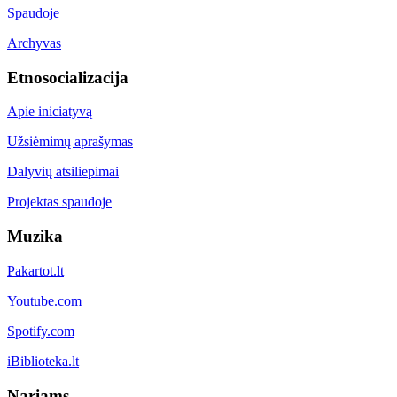
Spaudoje
Archyvas
Etnosocializacija
Apie iniciatyvą
Užsiėmimų aprašymas
Dalyvių atsiliepimai
Projektas spaudoje
Muzika
Pakartot.lt
Youtube.com
Spotify.com
iBiblioteka.lt
Nariams