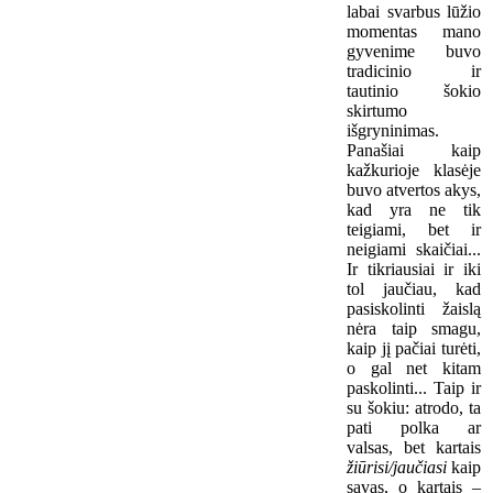
labai svarbus lūžio
momentas mano
gyvenime buvo
tradicinio ir
tautinio šokio
skirtumo
išgryninimas.
Panašiai kaip
kažkurioje klasėje
buvo atvertos akys,
kad yra ne tik
teigiami, bet ir
neigiami skaičiai...
Ir tikriausiai ir iki
tol jaučiau, kad
pasiskolinti žaislą
nėra taip smagu,
kaip jį pačiai turėti,
o gal net kitam
paskolinti... Taip ir
su šokiu: atrodo, ta
pati polka ar
valsas, bet kartais
žiūrisi/jaučiasi
kaip
savas, o kartais –