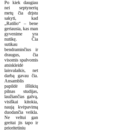
Po kiek daugiau
nei septynerių
metų čia drįstu
sakyti, kad
„Ratilio“ – bene
geriausia, kas man
gyvenime yra
nutikę. Čia
sutikau
bendraminčius ir
draugus, čia
visomis spalvomis
atsiskleidė
laisvalaikis, net
darbą gavau čia.
Ansamblis
papildė iššūkių
pilnas studijas,
laužiančias galvą,
visiškai kitokia,
naują kvėpavimą
duodančia veikla.
Ne veltui gan
greitai jis tapo ir
prioritetiniu