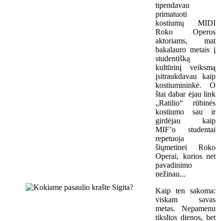
tipendavau
primatuoti
kostiumų MIDI
Roko Operos
aktoriams, mat
bakalauro metais į
studentišką
kultūrinį veiksmą
įsitraukdavau kaip
kostiumininkė. O
štai dabar ėjau link
„Ratilio“ rūbinės
kostiumo sau ir
girdėjau kaip
MIF’o studentai
repetuoja
šiųmetinei Roko
Operai, kurios net
pavadinimo
nežinau...
Kaip ten sakoma:
viskam savas
metas. Nepamenu
tikslios dienos, bet