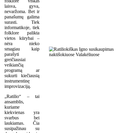
folklore viskas
laisva, gyva,
nevaržoma. Bet ir
panašumų galima
surasti. Tiek
informatikoje, tiek
folklore palikta
vietos kūrybai –
nėra nieko
smagiau kaip
parašyti
greičiausiai
veikiančią
programą ar
sukurti kiečiausią
instrumentinę
improvizaciją.
„Ratilio“ – tai
ansamblis,
kuriame
kiekvienas yra
svarbus bei
laukiamas. Čia
susipažinau su