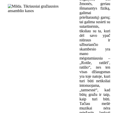
žmonės, geriau
išmanantys fiziką,
galimai
prieštarautų) garsų;
tai galima susieti su
sutartinėmis,
tiksliau su ta, kuri
dėl savo ypač
niūraus ir
užburiančio
skambesio yra
mano
mėgstamiausia –
„Rotile, ratilėl’,
ratilio“, nes ten
visas džiaugsmas
yra toje natoje, kuri
turi būti netiksliai
intonuojama,
„tamsesnė“, kad
būtų gražu ir taip,
kaip turi būti.
Tačiau meilė
muzikai nėra
priežastis lankyti