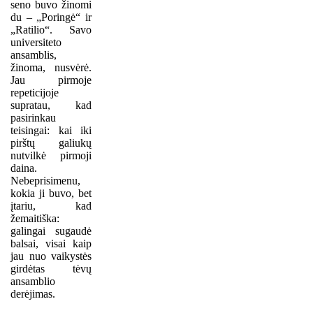
seno buvo žinomi
du – „Poringė“ ir
„Ratilio“. Savo
universiteto
ansamblis,
žinoma, nusvėrė.
Jau pirmoje
repeticijoje
supratau, kad
pasirinkau
teisingai: kai iki
pirštų galiukų
nutvilkė pirmoji
daina.
Nebeprisimenu,
kokia ji buvo, bet
įtariu, kad
žemaitiška:
galingai sugaudė
balsai, visai kaip
jau nuo vaikystės
girdėtas tėvų
ansamblio
derėjimas.