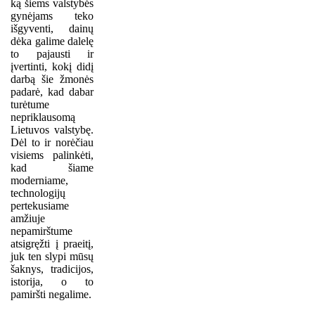
ką šiems valstybės
gynėjams teko
išgyventi, dainų
dėka galime dalelę
to pajausti ir
įvertinti, kokį didį
darbą šie žmonės
padarė, kad dabar
turėtume
nepriklausomą
Lietuvos valstybę.
Dėl to ir norėčiau
visiems palinkėti,
kad šiame
moderniame,
technologijų
pertekusiame
amžiuje
nepamirštume
atsigręžti į praeitį,
juk ten slypi mūsų
šaknys, tradicijos,
istorija, o to
pamiršti negalime.