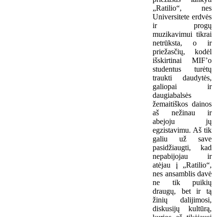
„Ratilio“, nes
Universitete erdvės
ir progų
muzikavimui tikrai
netrūksta, o ir
priežasčių, kodėl
išskirtinai MIF’o
studentus turėtų
traukti daudytės,
galiopai ir
daugiabalsės
žemaitiškos dainos
aš nežinau ir
abejoju jų
egzistavimu. Aš tik
galiu už save
pasidžiaugti, kad
nepabijojau ir
atėjau į „Ratilio“,
nes ansamblis davė
ne tik puikių
draugų, bet ir tą
žinių dalijimosi,
diskusijų kultūrą,