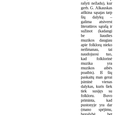
rašyti nežadu), kur
gerb. G. Alkauskas
aiškina sąsajas tarp
šių dalykų –
galima atsiverst
literatūros sąrašą ir
sužinot (kadangi
be liaudies
muzikos daugiau
apie folklorą nieko
neišmanau, tai
naudojuosi tuo,
kad folklorinė
muzika yra
muzikos aibės
poaibis). Iš šių
paskaitų man gerai
įsiminė vienas
dalykas, kuris šiek
tiek susijęs su
folkloru. Buvo
priminta, kad
pustonyje yra dar
(mano spėjimu,
begalybė, bet