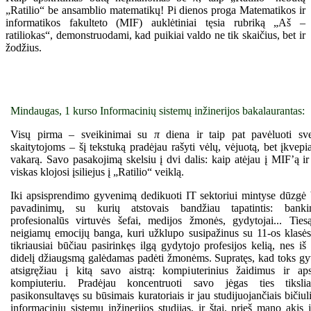
„Ratilio“ be ansamblio matematikų! Pi dienos proga Matematikos ir
informatikos fakulteto (MIF) auklėtiniai tęsia rubriką „Aš –
ratiliokas“, demonstruodami, kad puikiai valdo ne tik skaičius, bet ir
žodžius.
Mindaugas, 1 kurso Informacinių sistemų inžinerijos bakalaurantas:
Visų pirma – sveikinimai su
π
diena ir taip pat pavėluoti sv
skaitytojoms – šį tekstuką pradėjau rašyti vėlų, vėjuotą, bet įkvepi
vakarą. Savo pasakojimą skelsiu į dvi dalis: kaip atėjau į MIF’ą ir 
viskas klojosi įsiliejus į „Ratilio“ veiklą.
Iki apsisprendimo gyvenimą dedikuoti IT sektoriui mintyse dūzgė 
pavadinimų, su kurių atstovais bandžiau tapatintis: bankini
profesionalūs virtuvės šefai, medijos žmonės, gydytojai... Ties
neigiamų emocijų banga, kuri užklupo susipažinus su 11-os klasės
tikriausiai būčiau pasirinkęs ilgą gydytojo profesijos kelią, nes iš
didelį džiaugsmą galėdamas padėti žmonėms. Supratęs, kad toks g
atsigręžiau į kitą savo aistrą: kompiuterinius žaidimus ir ap
kompiuteriu. Pradėjau koncentruoti savo jėgas ties tiksliai
pasikonsultavęs su būsimais kuratoriais ir jau studijuojančiais bičiul
informacinių sistemų inžinerijos studijas, ir štai, prieš mano akis 