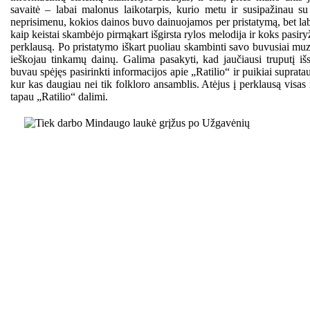
savaitė – labai malonus laikotarpis, kurio metu ir susipažinau su
neprisimenu, kokios dainos buvo dainuojamos per pristatymą, bet la
kaip keistai skambėjo pirmąkart išgirsta rylos melodija ir koks pasiry
perklausą. Po pristatymo iškart puoliau skambinti savo buvusiai mu
ieškojau tinkamų dainų. Galima pasakyti, kad jaučiausi truputį iš
buvau spėjęs pasirinkti informacijos apie „Ratilio“ ir puikiai supratau
kur kas daugiau nei tik folkloro ansamblis. Atėjus į perklausą visas
tapau „Ratilio“ dalimi.