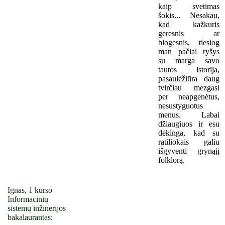
kaip svetimas
šokis... Nesakau,
kad kažkuris
geresnis ar
blogesnis, tiesiog
man pačiai ryšys
su marga savo
tautos istorija,
pasaulėžiūra daug
tvirčiau mezgasi
per neapgenėtus,
nesustyguotus
menus. Labai
džiaugiuos ir esu
dėkinga, kad su
ratiliokais galiu
išgyventi grynąjį
folklorą.
Ignas, 1 kurso
Informacinių
sistemų inžinerijos
bakalaurantas: