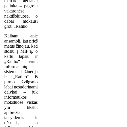
man iki šiolei labai
patinka – pagroju
vakaronėse,
naktišokiuose, o
dabar mokausi
groti „Ratilio“.
Kalbant apie
ansamblį, jau prieš
metus žinojau, kad
stosiu į MIF’ą, o
kartu tapsiu ir
„Ratilio“ nariu.
Informacinių
sistemų inžinerija
ir „Ratilio“ iš
pirmo žvilgsnio
labai nesuderinami
dalykai – juk
informatikos
moksluose viskas
yra tikslu,
apibrėžta
taisyklėmis ir
dėsniais, o