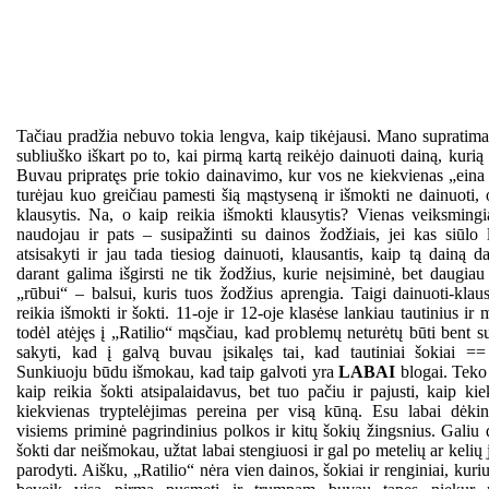
Tačiau pradžia nebuvo tokia lengva, kaip tikėjausi. Mano supratim
subliuško iškart po to, kai pirmą kartą reikėjo dainuoti dainą, kuri
Buvau pripratęs prie tokio dainavimo, kur vos ne kiekvienas „eina 
turėjau kuo greičiau pamesti šią mąstyseną ir išmokti ne dainuoti, o
klausytis. Na, o kaip reikia išmokti klausytis? Vienas veiksming
naudojau ir pats – susipažinti su dainos žodžiais, jei kas siūlo
atsisakyti ir jau tada tiesiog dainuoti, klausantis, kaip tą dainą d
darant galima išgirsti ne tik žodžius, kurie neįsiminė, bet daugiau 
„rūbui“ – balsui, kuris tuos žodžius aprengia. Taigi dainuoti-klau
reikia išmokti ir šokti. 11-oje ir 12-oje klasėse lankiau tautinius ir
todėl atėjęs į „Ratilio“ mąsčiau, kad problemų neturėtų būti bent s
sakyti, kad į galvą buvau įsikalęs tai, kad tautiniai šokiai == 
Sunkiuoju būdu išmokau, kad taip galvoti yra
LABAI
blogai. Teko 
kaip reikia šokti atsipalaidavus, bet tuo pačiu ir pajusti, kaip kie
kiekvienas tryptelėjimas pereina per visą kūną. Esu labai dėki
visiems priminė pagrindinius polkos ir kitų šokių žingsnius. Galiu d
šokti dar neišmokau, užtat labai stengiuosi ir gal po metelių ar kelių
parodyti. Aišku, „Ratilio“ nėra vien dainos, šokiai ir renginiai, ku