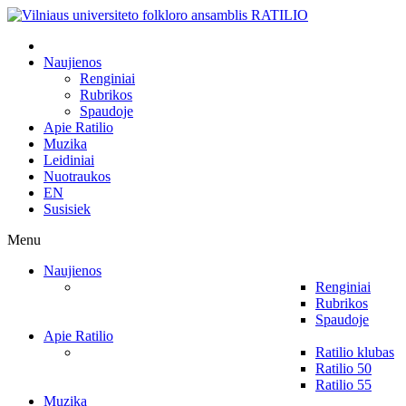
Naujienos
Renginiai
Rubrikos
Spaudoje
Apie Ratilio
Muzika
Leidiniai
Nuotraukos
EN
Susisiek
Menu
Naujienos
Renginiai
Rubrikos
Spaudoje
Apie Ratilio
Ratilio klubas
Ratilio 50
Ratilio 55
Muzika