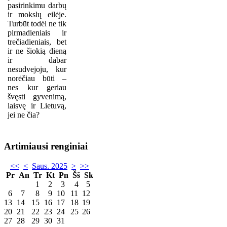
pasirinkimu darbų
ir mokslų eilėje.
Turbūt todėl ne tik
pirmadieniais ir
trečiadieniais, bet
ir ne šiokią dieną
ir dabar
nesudvejoju, kur
norėčiau būti –
nes kur geriau
švęsti gyvenimą,
laisvę ir Lietuvą,
jei ne čia?
Artimiausi renginiai
<<
<
Saus. 2025
>
>>
Pr
An
Tr
Kt
Pn
Šš
Sk
1
2
3
4
5
6
7
8
9
10
11
12
13
14
15
16
17
18
19
20
21
22
23
24
25
26
27
28
29
30
31