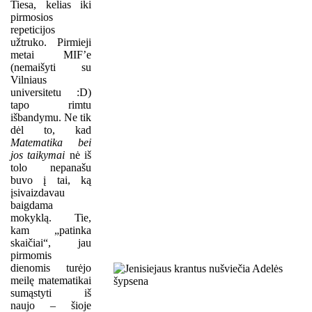
Tiesa, kelias iki
pirmosios
repeticijos
užtruko. Pirmieji
metai MIF’e
(nemaišyti su
Vilniaus
universitetu :D)
tapo rimtu
išbandymu. Ne tik
dėl to, kad
Matematika bei
jos taikymai
nė iš
tolo nepanašu
buvo į tai, ką
įsivaizdavau
baigdama
mokyklą. Tie,
kam „patinka
skaičiai“, jau
pirmomis
dienomis turėjo
meilę matematikai
sumąstyti iš
naujo – šioje