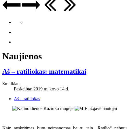
Naujienos
Aš – ratiliokas: matematikai
Smulkiau
Paskelbta: 2019 m. kovo 14 d.
Aš – ratiliokas
Kaip apskritimas būtų neįmanomas be
π
, taip „Ratilio“ nebūtų