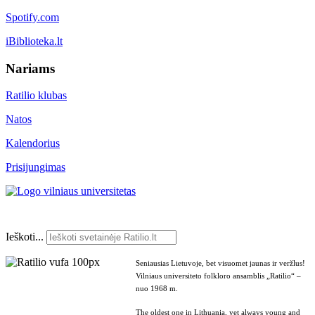
Spotify.com
iBiblioteka.lt
Nariams
Ratilio klubas
Natos
Kalendorius
Prisijungimas
Ieškoti...
Seniausias Lietuvoje, bet visuomet jaunas ir veržlus!
Vilniaus universiteto folkloro ansamblis „Ratilio“ –
nuo 1968 m.
The oldest one in Lithuania, yet always young and