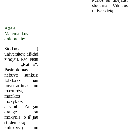
kurios aš tikėjausi
stodama į Vilniaus
universitetą.
Adelė,
Matematikos
doktorantė:
Stodama į
universitetą aiškiai
žinojau, kad eisiu
į „Ratilio“.
Pasirinkimas
nebuvo sunkus:
folkloras man
buvo artimas nuo
mažumės,
muzikos
mokyklos
ansamblį išaugau
drauge su
mokykla, o iš jau
studentiškų
kolektyvų nuo