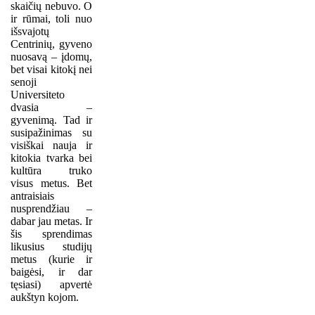
skaičių nebuvo. O
ir rūmai, toli nuo
išsvajotų
Centrinių, gyveno
nuosavą – įdomų,
bet visai kitokį nei
senoji
Universiteto
dvasia –
gyvenimą. Tad ir
susipažinimas su
visiškai nauja ir
kitokia tvarka bei
kultūra truko
visus metus. Bet
antraisiais
nusprendžiau –
dabar jau metas. Ir
šis sprendimas
likusius studijų
metus (kurie ir
baigėsi, ir dar
tęsiasi) apvertė
aukštyn kojom.