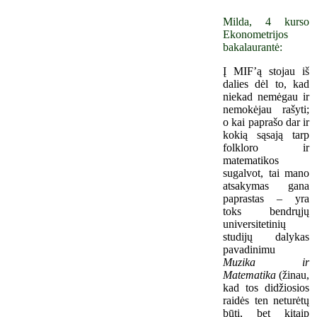
Milda, 4 kurso
Ekonometrijos
bakalaurantė:
Į MIF’ą stojau iš
dalies dėl to, kad
niekad nemėgau ir
nemokėjau rašyti;
o kai paprašo dar ir
kokią sąsają tarp
folkloro ir
matematikos
sugalvot, tai mano
atsakymas gana
paprastas – yra
toks bendrųjų
universitetinių
studijų dalykas
pavadinimu
Muzika ir
Matematika
(žinau,
kad tos didžiosios
raidės ten neturėtų
būti, bet kitaip