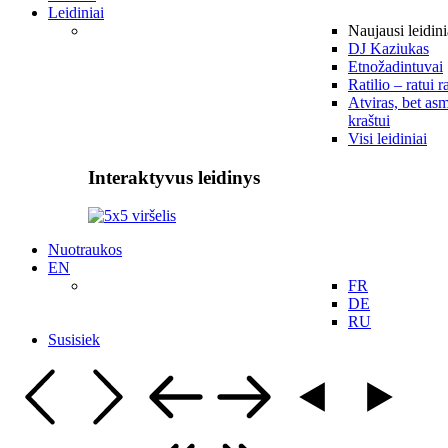
Leidiniai
Naujausi leidini
DJ Kaziukas
Etnožadintuvai
Ratilio – ratui r
Atviras, bet asm
kraštui
Visi leidiniai
Interaktyvus leidinys
Nuotraukos
EN
FR
DE
RU
Susisiek