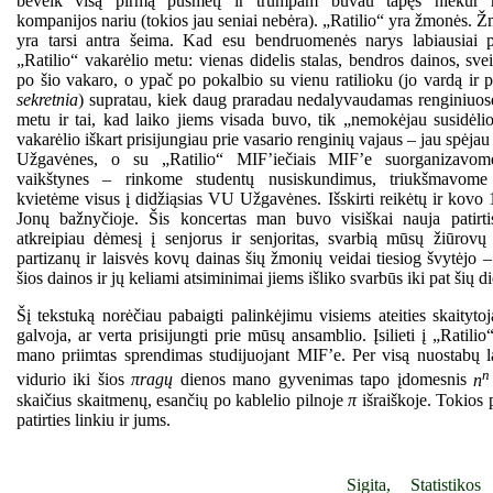
beveik visą pirmą pusmetį ir trumpam buvau tapęs niekur n
kompanijos nariu (tokios jau seniai nebėra). „Ratilio“ yra žmonės. 
yra tarsi antra šeima. Kad esu bendruomenės narys labiausiai p
„Ratilio“ vakarėlio metu: vienas didelis stalas, bendros dainos, sve
po šio vakaro, o ypač po pokalbio su vienu ratilioku (jo vardą ir p
sekretnia
) supratau, kiek daug praradau nedalyvaudamas renginiuos
metu ir tai, kad laiko jiems visada buvo, tik „nemokėjau susidėliot
vakarėlio iškart prisijungiau prie vasario renginių vajaus – jau spėjau 
Užgavėnes, o su „Ratilio“ MIF’iečiais MIF’e suorganizavo
vaikštynes – rinkome studentų nusiskundimus, triukšmavome
kvietėme visus į didžiąsias VU Užgavėnes. Išskirti reikėtų ir kovo 
Jonų bažnyčioje. Šis koncertas man buvo visiškai nauja patirti
atkreipiau dėmesį į senjorus ir senjoritas, svarbią mūsų žiūrovų
partizanų ir laisvės kovų dainas šių žmonių veidai tiesiog švytėjo 
šios dainos ir jų keliami atsiminimai jiems išliko svarbūs iki pat šių d
Šį tekstuką norėčiau pabaigti palinkėjimu visiems ateities skaityto
galvoja, ar verta prisijungti prie mūsų ansamblio. Įsilieti į „Ratili
mano priimtas sprendimas studijuojant MIF’e. Per visą nuostabų l
vidurio iki šios
πragų
dienos mano gyvenimas tapo įdomesnis
n
skaičius skaitmenų, esančių po kablelio pilnoje
π
išraiškoje. Tokios p
patirties linkiu ir jums.
Sigita, Statistikos