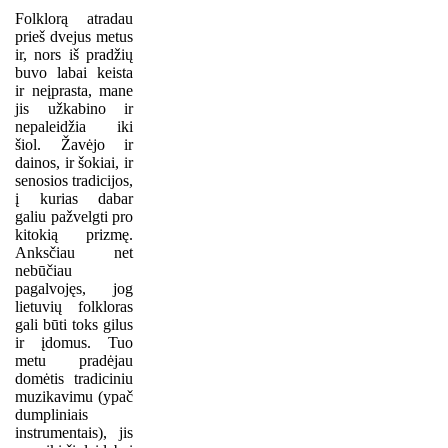
Folklorą atradau
prieš dvejus metus
ir, nors iš pradžių
buvo labai keista
ir neįprasta, mane
jis užkabino ir
nepaleidžia iki
šiol. Žavėjo ir
dainos, ir šokiai, ir
senosios tradicijos,
į kurias dabar
galiu pažvelgti pro
kitokią prizmę.
Anksčiau net
nebūčiau
pagalvojęs, jog
lietuvių folkloras
gali būti toks gilus
ir įdomus. Tuo
metu pradėjau
domėtis tradiciniu
muzikavimu (ypač
dumpliniais
instrumentais), jis