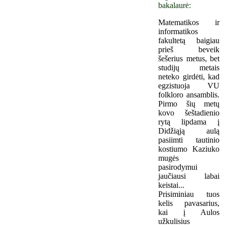
bakalaurė:
Matematikos ir
informatikos
fakultetą baigiau
prieš beveik
šešerius metus, bet
studijų metais
neteko girdėti, kad
egzistuoja VU
folkloro ansamblis.
Pirmo šių metų
kovo šeštadienio
rytą lipdama į
Didžiąją aulą
pasiimti tautinio
kostiumo Kaziuko
mugės
pasirodymui
jaučiausi labai
keistai...
Prisiminiau tuos
kelis pavasarius,
kai į Aulos
užkulisius