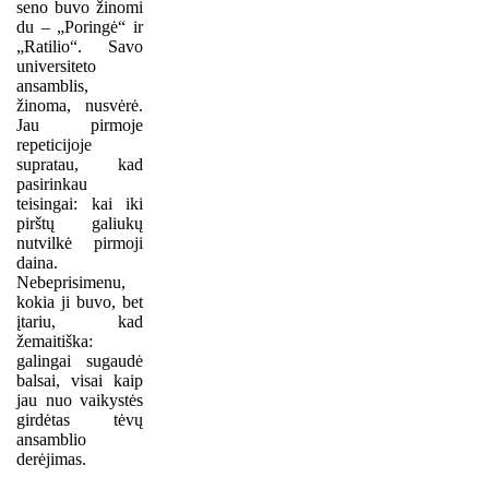
seno buvo žinomi
du – „Poringė“ ir
„Ratilio“. Savo
universiteto
ansamblis,
žinoma, nusvėrė.
Jau pirmoje
repeticijoje
supratau, kad
pasirinkau
teisingai: kai iki
pirštų galiukų
nutvilkė pirmoji
daina.
Nebeprisimenu,
kokia ji buvo, bet
įtariu, kad
žemaitiška:
galingai sugaudė
balsai, visai kaip
jau nuo vaikystės
girdėtas tėvų
ansamblio
derėjimas.