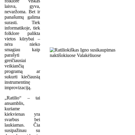
folklore viskas
laisva, gyva,
nevaržoma. Bet ir
panašumų galima
surasti. Tiek
informatikoje, tiek
folklore palikta
vietos kūrybai –
nėra nieko
smagiau kaip
parašyti
greičiausiai
veikiančią
programą ar
sukurti kiečiausią
instrumentinę
improvizaciją.
„Ratilio“ – tai
ansamblis,
kuriame
kiekvienas yra
svarbus bei
laukiamas. Čia
susipažinau su