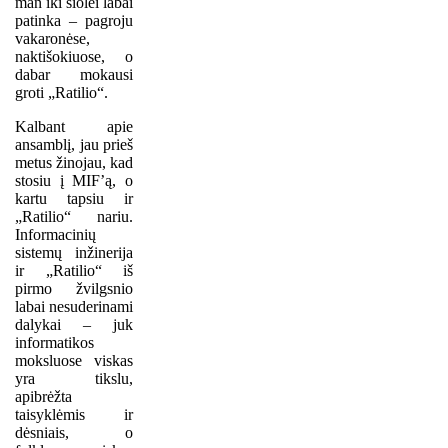
man iki šiolei labai
patinka – pagroju
vakaronėse,
naktišokiuose, o
dabar mokausi
groti „Ratilio“.
Kalbant apie
ansamblį, jau prieš
metus žinojau, kad
stosiu į MIF’ą, o
kartu tapsiu ir
„Ratilio“ nariu.
Informacinių
sistemų inžinerija
ir „Ratilio“ iš
pirmo žvilgsnio
labai nesuderinami
dalykai – juk
informatikos
moksluose viskas
yra tikslu,
apibrėžta
taisyklėmis ir
dėsniais, o