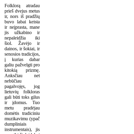
Folklorą atradau
prieš dvejus metus
ir, nors iš pradžių
buvo labai keista
ir neįprasta, mane
jis užkabino ir
nepaleidžia iki
šiol. Žavėjo ir
dainos, ir šokiai, ir
senosios tradicijos,
į kurias dabar
galiu pažvelgti pro
kitokią prizmę.
Anksčiau net
nebūčiau
pagalvojęs, jog
lietuvių folkloras
gali būti toks gilus
ir įdomus. Tuo
metu pradėjau
domėtis tradiciniu
muzikavimu (ypač
dumpliniais
instrumentais), jis