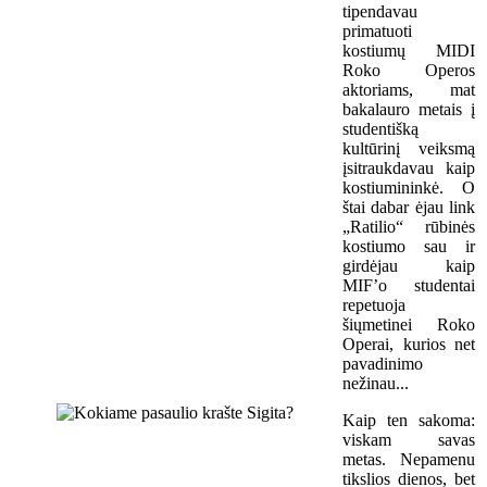
tipendavau
primatuoti
kostiumų MIDI
Roko Operos
aktoriams, mat
bakalauro metais į
studentišką
kultūrinį veiksmą
įsitraukdavau kaip
kostiumininkė. O
štai dabar ėjau link
„Ratilio“ rūbinės
kostiumo sau ir
girdėjau kaip
MIF’o studentai
repetuoja
šiųmetinei Roko
Operai, kurios net
pavadinimo
nežinau...
Kaip ten sakoma:
viskam savas
metas. Nepamenu
tikslios dienos, bet