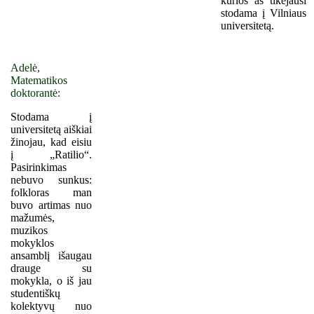
kurios aš tikėjausi
stodama į Vilniaus
universitetą.
Adelė,
Matematikos
doktorantė:
Stodama į
universitetą aiškiai
žinojau, kad eisiu
į „Ratilio“.
Pasirinkimas
nebuvo sunkus:
folkloras man
buvo artimas nuo
mažumės,
muzikos
mokyklos
ansamblį išaugau
drauge su
mokykla, o iš jau
studentiškų
kolektyvų nuo