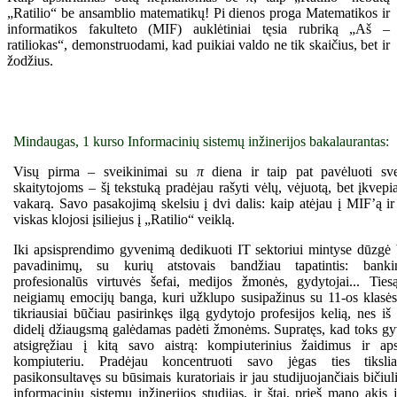
„Ratilio“ be ansamblio matematikų! Pi dienos proga Matematikos ir
informatikos fakulteto (MIF) auklėtiniai tęsia rubriką „Aš –
ratiliokas“, demonstruodami, kad puikiai valdo ne tik skaičius, bet ir
žodžius.
Mindaugas, 1 kurso Informacinių sistemų inžinerijos bakalaurantas:
Visų pirma – sveikinimai su
π
diena ir taip pat pavėluoti sv
skaitytojoms – šį tekstuką pradėjau rašyti vėlų, vėjuotą, bet įkvepi
vakarą. Savo pasakojimą skelsiu į dvi dalis: kaip atėjau į MIF’ą ir 
viskas klojosi įsiliejus į „Ratilio“ veiklą.
Iki apsisprendimo gyvenimą dedikuoti IT sektoriui mintyse dūzgė 
pavadinimų, su kurių atstovais bandžiau tapatintis: bankini
profesionalūs virtuvės šefai, medijos žmonės, gydytojai... Ties
neigiamų emocijų banga, kuri užklupo susipažinus su 11-os klasės
tikriausiai būčiau pasirinkęs ilgą gydytojo profesijos kelią, nes iš
didelį džiaugsmą galėdamas padėti žmonėms. Supratęs, kad toks g
atsigręžiau į kitą savo aistrą: kompiuterinius žaidimus ir ap
kompiuteriu. Pradėjau koncentruoti savo jėgas ties tiksliai
pasikonsultavęs su būsimais kuratoriais ir jau studijuojančiais bičiul
informacinių sistemų inžinerijos studijas, ir štai, prieš mano akis 