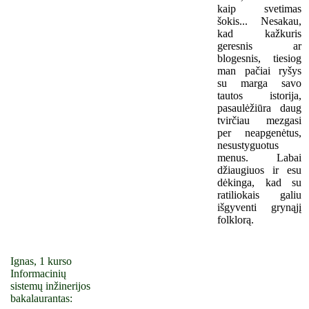
kaip svetimas
šokis... Nesakau,
kad kažkuris
geresnis ar
blogesnis, tiesiog
man pačiai ryšys
su marga savo
tautos istorija,
pasaulėžiūra daug
tvirčiau mezgasi
per neapgenėtus,
nesustyguotus
menus. Labai
džiaugiuos ir esu
dėkinga, kad su
ratiliokais galiu
išgyventi grynąjį
folklorą.
Ignas, 1 kurso
Informacinių
sistemų inžinerijos
bakalaurantas: