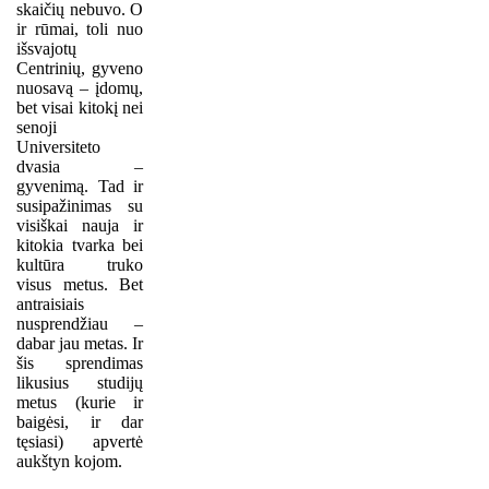
skaičių nebuvo. O
ir rūmai, toli nuo
išsvajotų
Centrinių, gyveno
nuosavą – įdomų,
bet visai kitokį nei
senoji
Universiteto
dvasia –
gyvenimą. Tad ir
susipažinimas su
visiškai nauja ir
kitokia tvarka bei
kultūra truko
visus metus. Bet
antraisiais
nusprendžiau –
dabar jau metas. Ir
šis sprendimas
likusius studijų
metus (kurie ir
baigėsi, ir dar
tęsiasi) apvertė
aukštyn kojom.