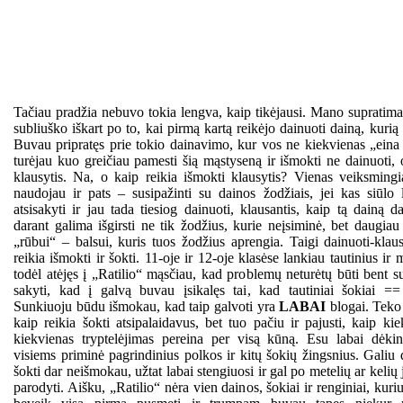
Tačiau pradžia nebuvo tokia lengva, kaip tikėjausi. Mano supratim
subliuško iškart po to, kai pirmą kartą reikėjo dainuoti dainą, kuri
Buvau pripratęs prie tokio dainavimo, kur vos ne kiekvienas „eina 
turėjau kuo greičiau pamesti šią mąstyseną ir išmokti ne dainuoti, o
klausytis. Na, o kaip reikia išmokti klausytis? Vienas veiksming
naudojau ir pats – susipažinti su dainos žodžiais, jei kas siūlo
atsisakyti ir jau tada tiesiog dainuoti, klausantis, kaip tą dainą d
darant galima išgirsti ne tik žodžius, kurie neįsiminė, bet daugiau 
„rūbui“ – balsui, kuris tuos žodžius aprengia. Taigi dainuoti-klau
reikia išmokti ir šokti. 11-oje ir 12-oje klasėse lankiau tautinius ir
todėl atėjęs į „Ratilio“ mąsčiau, kad problemų neturėtų būti bent s
sakyti, kad į galvą buvau įsikalęs tai, kad tautiniai šokiai == 
Sunkiuoju būdu išmokau, kad taip galvoti yra
LABAI
blogai. Teko 
kaip reikia šokti atsipalaidavus, bet tuo pačiu ir pajusti, kaip kie
kiekvienas tryptelėjimas pereina per visą kūną. Esu labai dėki
visiems priminė pagrindinius polkos ir kitų šokių žingsnius. Galiu d
šokti dar neišmokau, užtat labai stengiuosi ir gal po metelių ar kelių
parodyti. Aišku, „Ratilio“ nėra vien dainos, šokiai ir renginiai, ku