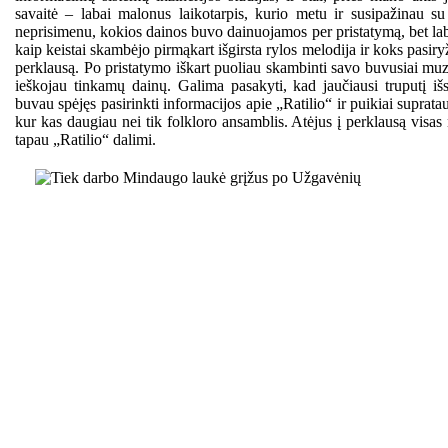
savaitė – labai malonus laikotarpis, kurio metu ir susipažinau su
neprisimenu, kokios dainos buvo dainuojamos per pristatymą, bet la
kaip keistai skambėjo pirmąkart išgirsta rylos melodija ir koks pasiry
perklausą. Po pristatymo iškart puoliau skambinti savo buvusiai mu
ieškojau tinkamų dainų. Galima pasakyti, kad jaučiausi truputį iš
buvau spėjęs pasirinkti informacijos apie „Ratilio“ ir puikiai supratau
kur kas daugiau nei tik folkloro ansamblis. Atėjus į perklausą visas
tapau „Ratilio“ dalimi.