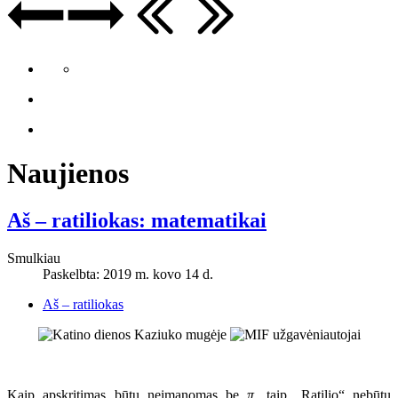
Naujienos
Aš – ratiliokas: matematikai
Smulkiau
Paskelbta: 2019 m. kovo 14 d.
Aš – ratiliokas
Kaip apskritimas būtų neįmanomas be
π
, taip „Ratilio“ nebūtų