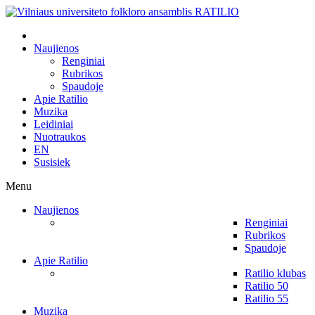
Naujienos
Renginiai
Rubrikos
Spaudoje
Apie Ratilio
Muzika
Leidiniai
Nuotraukos
EN
Susisiek
Menu
Naujienos
Renginiai
Rubrikos
Spaudoje
Apie Ratilio
Ratilio klubas
Ratilio 50
Ratilio 55
Muzika