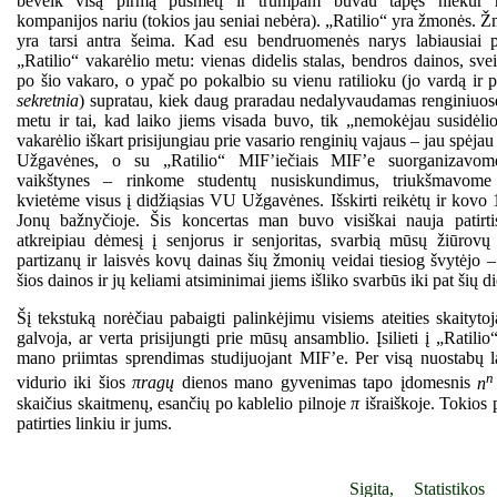
beveik visą pirmą pusmetį ir trumpam buvau tapęs niekur n
kompanijos nariu (tokios jau seniai nebėra). „Ratilio“ yra žmonės. 
yra tarsi antra šeima. Kad esu bendruomenės narys labiausiai p
„Ratilio“ vakarėlio metu: vienas didelis stalas, bendros dainos, sve
po šio vakaro, o ypač po pokalbio su vienu ratilioku (jo vardą ir p
sekretnia
) supratau, kiek daug praradau nedalyvaudamas renginiuos
metu ir tai, kad laiko jiems visada buvo, tik „nemokėjau susidėliot
vakarėlio iškart prisijungiau prie vasario renginių vajaus – jau spėjau 
Užgavėnes, o su „Ratilio“ MIF’iečiais MIF’e suorganizavo
vaikštynes – rinkome studentų nusiskundimus, triukšmavome
kvietėme visus į didžiąsias VU Užgavėnes. Išskirti reikėtų ir kovo 
Jonų bažnyčioje. Šis koncertas man buvo visiškai nauja patirti
atkreipiau dėmesį į senjorus ir senjoritas, svarbią mūsų žiūrovų
partizanų ir laisvės kovų dainas šių žmonių veidai tiesiog švytėjo 
šios dainos ir jų keliami atsiminimai jiems išliko svarbūs iki pat šių d
Šį tekstuką norėčiau pabaigti palinkėjimu visiems ateities skaityto
galvoja, ar verta prisijungti prie mūsų ansamblio. Įsilieti į „Ratili
mano priimtas sprendimas studijuojant MIF’e. Per visą nuostabų l
vidurio iki šios
πragų
dienos mano gyvenimas tapo įdomesnis
n
skaičius skaitmenų, esančių po kablelio pilnoje
π
išraiškoje. Tokios p
patirties linkiu ir jums.
Sigita, Statistikos