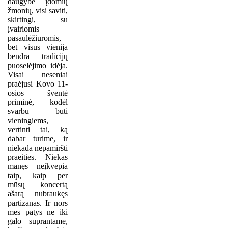
daugybe įdomių
žmonių, visi saviti,
skirtingi, su
įvairiomis
pasaulėžiūromis,
bet visus vienija
bendra tradicijų
puoselėjimo idėja.
Visai neseniai
praėjusi Kovo 11-
osios šventė
priminė, kodėl
svarbu būti
vieningiems,
vertinti tai, ką
dabar turime, ir
niekada nepamiršti
praeities. Niekas
manęs neįkvepia
taip, kaip per
mūsų koncertą
ašarą nubraukęs
partizanas. Ir nors
mes patys ne iki
galo suprantame,