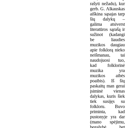
rašyti nežadu), kur
gerb. G. Alkauskas
aiškina sąsajas tarp
šių dalykų –
galima atsiverst
literatūros sąrašą ir
sužinot (kadangi
be liaudies
muzikos daugiau
apie folklorą nieko
neišmanau, tai
naudojuosi tuo,
kad folklorinė
muzika yra
muzikos aibės
poaibis). Iš šių
paskaitų man gerai
įsiminė vienas
dalykas, kuris šiek
tiek susijęs su
folkloru. Buvo
priminta, kad
pustonyje yra dar
(mano spėjimu,
begalybė, bet