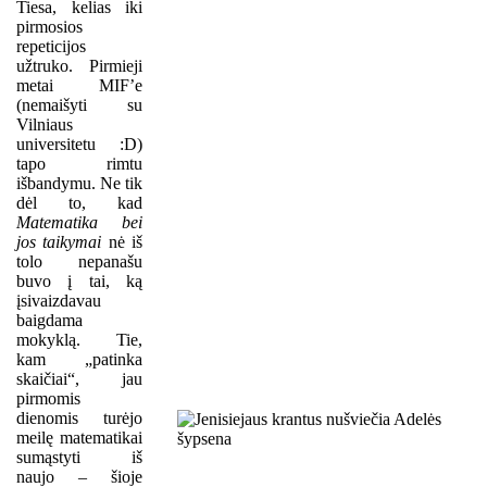
Tiesa, kelias iki
pirmosios
repeticijos
užtruko. Pirmieji
metai MIF’e
(nemaišyti su
Vilniaus
universitetu :D)
tapo rimtu
išbandymu. Ne tik
dėl to, kad
Matematika bei
jos taikymai
nė iš
tolo nepanašu
buvo į tai, ką
įsivaizdavau
baigdama
mokyklą. Tie,
kam „patinka
skaičiai“, jau
pirmomis
dienomis turėjo
meilę matematikai
sumąstyti iš
naujo – šioje