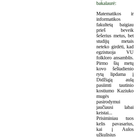
bakalaurė:
Matematikos ir
informatikos
fakultetą baigiau
prieš beveik
šešerius metus, bet
studijų metais
neteko girdėti, kad
egzistuoja VU
folkloro ansamblis.
Pirmo šių metų
kovo šeštadienio
rytą lipdama į
Didžiąją aulą
pasiimti tautinio
kostiumo Kaziuko
mugės
pasirodymui
jaučiausi labai
keistai...
Prisiminiau tuos
kelis pavasarius,
kai į Aulos
užkulisius