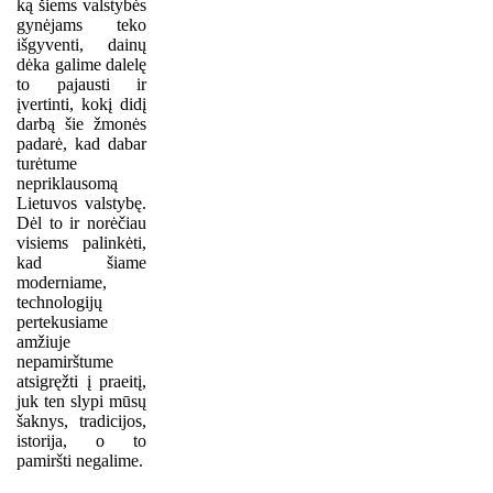
ką šiems valstybės
gynėjams teko
išgyventi, dainų
dėka galime dalelę
to pajausti ir
įvertinti, kokį didį
darbą šie žmonės
padarė, kad dabar
turėtume
nepriklausomą
Lietuvos valstybę.
Dėl to ir norėčiau
visiems palinkėti,
kad šiame
moderniame,
technologijų
pertekusiame
amžiuje
nepamirštume
atsigręžti į praeitį,
juk ten slypi mūsų
šaknys, tradicijos,
istorija, o to
pamiršti negalime.