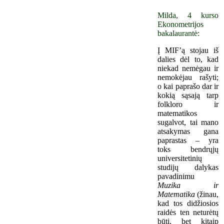
Milda, 4 kurso
Ekonometrijos
bakalaurantė:
Į MIF’ą stojau iš
dalies dėl to, kad
niekad nemėgau ir
nemokėjau rašyti;
o kai paprašo dar ir
kokią sąsają tarp
folkloro ir
matematikos
sugalvot, tai mano
atsakymas gana
paprastas – yra
toks bendrųjų
universitetinių
studijų dalykas
pavadinimu
Muzika ir
Matematika
(žinau,
kad tos didžiosios
raidės ten neturėtų
būti, bet kitaip