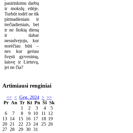
pasirinkimu darbų
ir mokslų eilėje.
Turbūt todėl ne tik
pirmadieniais ir
trečiadieniais, bet
ir ne šiokią dieną
ir dabar
nesudvejoju, kur
norėčiau būti –
nes kur geriau
švęsti gyvenimą,
laisvę ir Lietuvą,
jei ne čia?
Artimiausi renginiai
<<
<
Geg. 2024
>
>>
Pr
An
Tr
Kt
Pn
Šš
Sk
1
2
3
4
5
6
7
8
9
10
11
12
13
14
15
16
17
18
19
20
21
22
23
24
25
26
27
28
29
30
31