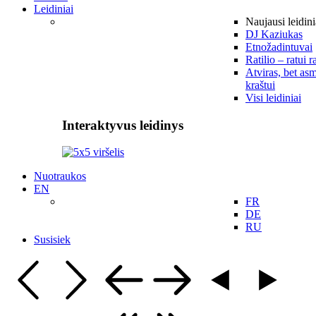
Leidiniai
Naujausi leidini
DJ Kaziukas
Etnožadintuvai
Ratilio – ratui r
Atviras, bet asm
kraštui
Visi leidiniai
Interaktyvus leidinys
Nuotraukos
EN
FR
DE
RU
Susisiek