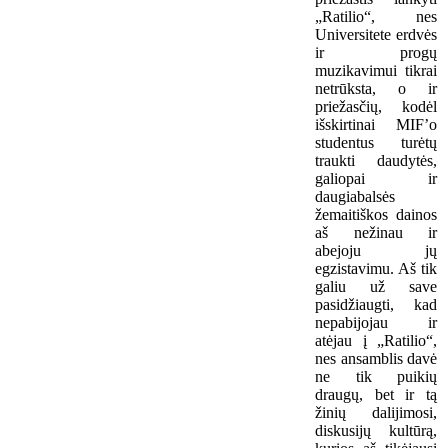
„Ratilio“, nes
Universitete erdvės
ir progų
muzikavimui tikrai
netrūksta, o ir
priežasčių, kodėl
išskirtinai MIF’o
studentus turėtų
traukti daudytės,
galiopai ir
daugiabalsės
žemaitiškos dainos
aš nežinau ir
abejoju jų
egzistavimu. Aš tik
galiu už save
pasidžiaugti, kad
nepabijojau ir
atėjau į „Ratilio“,
nes ansamblis davė
ne tik puikių
draugų, bet ir tą
žinių dalijimosi,
diskusijų kultūrą,