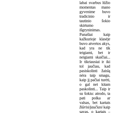
labai svarbus lūžio
momentas mano
gyvenime buvo
tradicinio ir
tautinio šokio
skirtumo
išgryninimas.
Panašiai kaip
kažkurioje klasėje
buvo atvertos akys,
kad yra ne tik
teigiami, bet ir
neigiami skaičiai...
Ir tikriausiai ir iki
tol jaučiau, kad
pasiskolinti žaislą
nėra taip smagu,
kaip jį pačiai turėti,
o gal net kitam
paskolinti... Taip ir
su šokiu: atrodo, ta
pati polka ar
valsas, bet kartais
žiūrisi/jaučiasi
kaip
savas, o kartais –