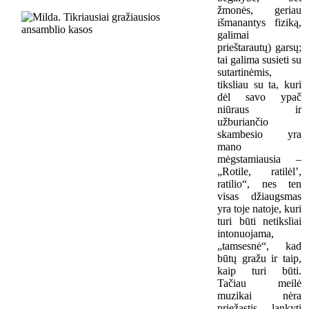
žmonės, geriau
išmanantys fiziką,
galimai
prieštarautų) garsų;
tai galima susieti su
sutartinėmis,
tiksliau su ta, kuri
dėl savo ypač
niūraus ir
užburiančio
skambesio yra
mano
mėgstamiausia –
„Rotile, ratilėl’,
ratilio“, nes ten
visas džiaugsmas
yra toje natoje, kuri
turi būti netiksliai
intonuojama,
„tamsesnė“, kad
būtų gražu ir taip,
kaip turi būti.
Tačiau meilė
muzikai nėra
priežastis lankyti