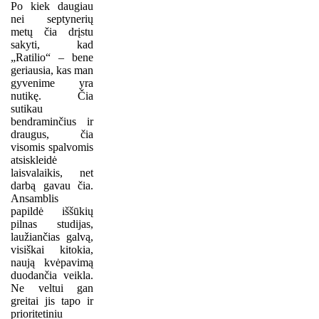
Po kiek daugiau
nei septynerių
metų čia drįstu
sakyti, kad
„Ratilio“ – bene
geriausia, kas man
gyvenime yra
nutikę. Čia
sutikau
bendraminčius ir
draugus, čia
visomis spalvomis
atsiskleidė
laisvalaikis, net
darbą gavau čia.
Ansamblis
papildė iššūkių
pilnas studijas,
laužiančias galvą,
visiškai kitokia,
naują kvėpavimą
duodančia veikla.
Ne veltui gan
greitai jis tapo ir
prioritetiniu