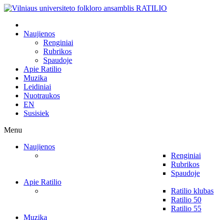
Naujienos
Renginiai
Rubrikos
Spaudoje
Apie Ratilio
Muzika
Leidiniai
Nuotraukos
EN
Susisiek
Menu
Naujienos
Renginiai
Rubrikos
Spaudoje
Apie Ratilio
Ratilio klubas
Ratilio 50
Ratilio 55
Muzika