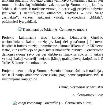
unikalių sutartinių. Projekto dienas vainikavo kultūriniai vakarai. Per
rumunų ir slovakų kultūrinius vakarus susipažinome su jų kultūra,
šokiais, dainomis ir tradicine virtuve, o per savąjį projekto dalyvius
įtraukėme į lietuviškąsias olimpines žaidynes – visi valgė
„šaltiakus“, varžėsi sukdami vilkelį, šokinėdami „Mikitą“,
pešdamiesi lyg gaidžiai.
Projekto kulminacija tapo koncertai Dimitrie’ės Gusti’io
nacionaliniame kaimo muziejuje, kurį dėl panašumo į Lietuvos
liaudies ir buities muziejų praminėme „Rumunšiškėmis“, ir Elžbietos
teatre, kuris sužavėjo be galo šilta ir nuoširdžia publika. Koncertuose
demonstravome savo bei per dirbtuves išmoktus šokius. Į vakare
vykusį „baltąjį vakarėlį“ atėjome įkūniję graikų dievų skulptūras ir iš
širdies šokome ir bendravome.
Projekto metu ne tik pažinome užsienio kultūras, šokius ir tradicijas,
bet ir iš naujo atradome vienas kitą, pagilinome tarpusavio ryšį ir
sustiprėjome kaip grupė.
Gustė, Germanas ir Augustas
A. Černiausko nuotr.