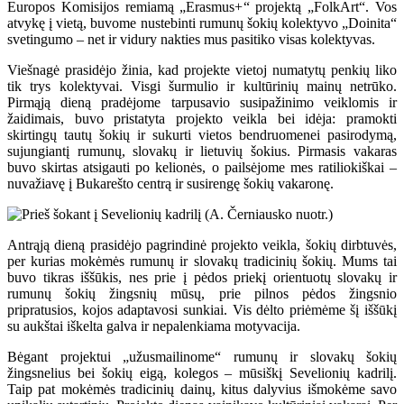
Europos Komisijos remiamą „Erasmus+“ projektą „FolkArt“. Vos
atvykę į vietą, buvome nustebinti rumunų šokių kolektyvo „Doinita“
svetingumo – net ir vidury nakties mus pasitiko visas kolektyvas.
Viešnagė prasidėjo žinia, kad projekte vietoj numatytų penkių liko
tik trys kolektyvai. Visgi šurmulio ir kultūrinių mainų netrūko.
Pirmąją dieną pradėjome tarpusavio susipažinimo veiklomis ir
žaidimais, buvo pristatyta projekto veikla bei idėja: pramokti
skirtingų tautų šokių ir sukurti vietos bendruomenei pasirodymą,
sujungiantį rumunų, slovakų ir lietuvių šokius. Pirmasis vakaras
buvo skirtas atsigauti po kelionės, o pailsėjome mes ratiliokiškai –
nuvažiavę į Bukarešto centrą ir susirengę šokių vakaronę.
Antrąją dieną prasidėjo pagrindinė projekto veikla, šokių dirbtuvės,
per kurias mokėmės rumunų ir slovakų tradicinių šokių. Mums tai
buvo tikras iššūkis, nes prie į pėdos priekį orientuotų slovakų ir
rumunų šokių žingsnių mūsų, prie pilnos pėdos žingsnio
pripratusios, kojos adaptavosi sunkiai. Vis dėlto priėmėme šį iššūkį
su aukštai iškelta galva ir nepalenkiama motyvacija.
Bėgant projektui „užusmailinome“ rumunų ir slovakų šokių
žingsnelius bei šokių eigą, kolegos – mūsiškį Sevelionių kadrilį.
Taip pat mokėmės tradicinių dainų, kitus dalyvius išmokėme savo