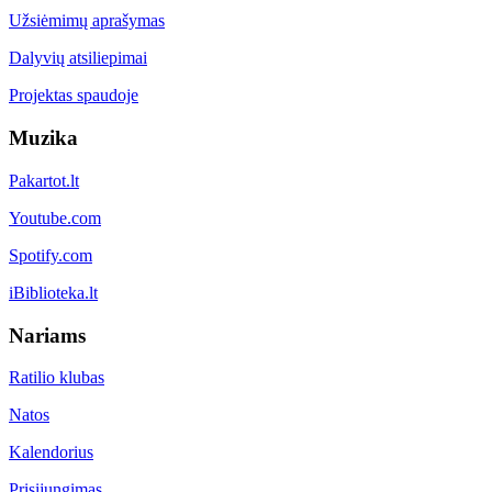
Užsiėmimų aprašymas
Dalyvių atsiliepimai
Projektas spaudoje
Muzika
Pakartot.lt
Youtube.com
Spotify.com
iBiblioteka.lt
Nariams
Ratilio klubas
Natos
Kalendorius
Prisijungimas