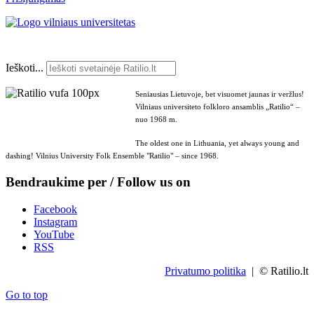
Ieškoti...
Seniausias Lietuvoje, bet visuomet jaunas ir veržlus!
Vilniaus universiteto folkloro ansamblis „Ratilio“ –
nuo 1968 m.
The oldest one in Lithuania, yet always young and
dashing! Vilnius University Folk Ensemble "Ratilio" – since 1968.
Bendraukime per / Follow us on
Facebook
Instagram
YouTube
RSS
Privatumo politika
| © Ratilio.lt
Go to top