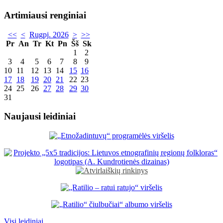
Artimiausi renginiai
<<
<
Rugpj. 2026
>
>>
Pr
An
Tr
Kt
Pn
Šš
Sk
1
2
3
4
5
6
7
8
9
10
11
12
13
14
15
16
17
18
19
20
21
22
23
24
25
26
27
28
29
30
31
Naujausi leidiniai
Visi leidiniai