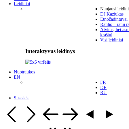
Leidiniai
Naujausi leidini
DJ Kaziukas
Etnožadintuvai
Ratilio – ratui r
Atviras, bet asm
kraštui
Visi leidiniai
Interaktyvus leidinys
Nuotraukos
EN
FR
DE
RU
Susisiek