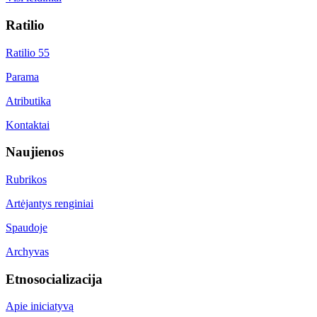
Ratilio
Ratilio 55
Parama
Atributika
Kontaktai
Naujienos
Rubrikos
Artėjantys renginiai
Spaudoje
Archyvas
Etnosocializacija
Apie iniciatyvą