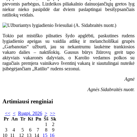
pievomis parbėgus, Lizdeikos piliakalnio dainuojančiųjų gretos lyg
niekur nieko pasipildė dar dviem paslaptingai besišypsančiais
ratiliokų veidais.
Tokio pat mistiško pilnaties šydo apglėbti, paskutines rudens
lygiadienio apeigas su vaidila atlikę ir melancholiškai grupės
„Garbanotas“ užburti, jau su nekantrumu laukėme trankiosios
vakaro dalies – naktišokių. Gausus būrys žiūrovų greit tapo
aktyviais vakaronės dalyviais, o Karolio vedamos polkos su
ragučiais premjera vainikavo šventinį vakarą ir siautulingai nuteikė
įsibėgėjančiam „Ratilio“ rudens sezonui.
Agnė
Agnės Sidabraitės nuotr.
Artimiausi renginiai
<<
<
Rugpj. 2026
>
>>
Pr
An
Tr
Kt
Pn
Šš
Sk
1
2
3
4
5
6
7
8
9
10
11
12
13
14
15
16