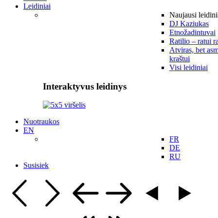
Leidiniai
Naujausi leidini
DJ Kaziukas
Etnožadintuvai
Ratilio – ratui r
Atviras, bet asm
kraštui
Visi leidiniai
Interaktyvus leidinys
Nuotraukos
EN
FR
DE
RU
Susisiek