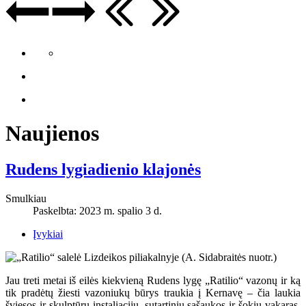
Naujienos
Rudens lygiadienio klajonės
Smulkiau
Paskelbta: 2023 m. spalio 3 d.
Įvykiai
Jau treti metai iš eilės kiekvieną Rudens lygę „Ratilio“ vazonų ir ką
tik pradėtų žiesti vazoniukų būrys traukia į Kernavę – čia laukia
šviesos ir skulptūrų instaliacijų, sutartinių sąšaukos ir šokių vakaras.