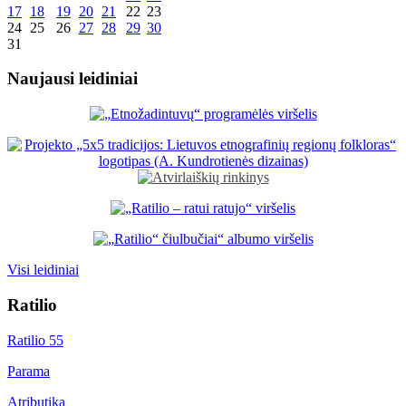
17
18
19
20
21
22
23
24
25
26
27
28
29
30
31
Naujausi leidiniai
Visi leidiniai
Ratilio
Ratilio 55
Parama
Atributika