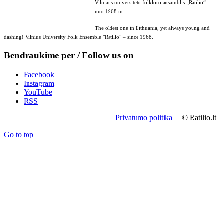
Vilniaus universiteto folkloro ansamblis „Ratilio“ –
nuo 1968 m.
The oldest one in Lithuania, yet always young and
dashing! Vilnius University Folk Ensemble "Ratilio" – since 1968.
Bendraukime per / Follow us on
Facebook
Instagram
YouTube
RSS
Privatumo politika
| © Ratilio.lt
Go to top