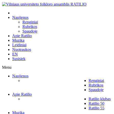
Naujienos
Renginiai
Rubrikos
Spaudoje
Apie Ratilio
Muzika
Leidiniai
Nuotraukos
EN
Susisiek
Menu
Naujienos
Renginiai
Rubrikos
Spaudoje
Apie Ratilio
Ratilio klubas
Ratilio 50
Ratilio 55
Muzika