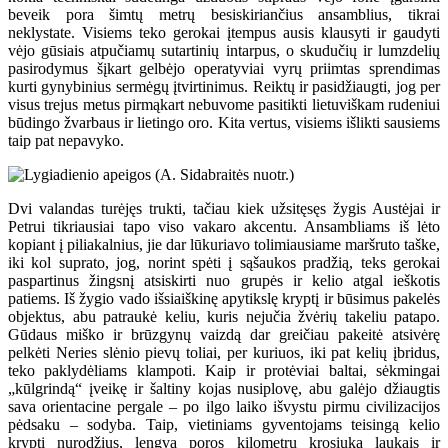
beveik pora šimtų metrų besiskiriančius ansamblius, tikrai
neklystate. Visiems teko gerokai įtempus ausis klausyti ir gaudyti
vėjo gūsiais atpučiamų sutartinių intarpus, o skudučių ir lumzdelių
pasirodymus šįkart gelbėjo operatyviai vyrų priimtas sprendimas
kurti gynybinius sermėgų įtvirtinimus. Reiktų ir pasidžiaugti, jog per
visus trejus metus pirmąkart nebuvome pasitikti lietuviškam rudeniui
būdingo žvarbaus ir lietingo oro. Kita vertus, visiems išlikti sausiems
taip pat nepavyko.
Dvi valandas turėjęs trukti, tačiau kiek užsitęsęs žygis Austėjai ir
Petrui tikriausiai tapo viso vakaro akcentu. Ansambliams iš lėto
kopiant į piliakalnius, jie dar lūkuriavo tolimiausiame maršruto taške,
iki kol suprato, jog, norint spėti į sąšaukos pradžią, teks gerokai
paspartinus žingsnį atsiskirti nuo grupės ir kelio atgal ieškotis
patiems. Iš žygio vado išsiaiškinę apytikslę kryptį ir būsimus pakelės
objektus, abu patraukė keliu, kuris nejučia žvėrių takeliu patapo.
Gūdaus miško ir brūzgynų vaizdą dar greičiau pakeitė atsivėrę
pelkėti Neries slėnio pievų toliai, per kuriuos, iki pat kelių įbridus,
teko paklydėliams klampoti. Kaip ir protėviai baltai, sėkmingai
„kūlgrindą“ įveikę ir šaltiny kojas nusiplovę, abu galėjo džiaugtis
sava orientacine pergale – po ilgo laiko išvystu pirmu civilizacijos
pėdsaku – sodyba. Taip, vietiniams gyventojams teisingą kelio
kryptį nurodžius, lengvą poros kilometrų krosiuką laukais ir