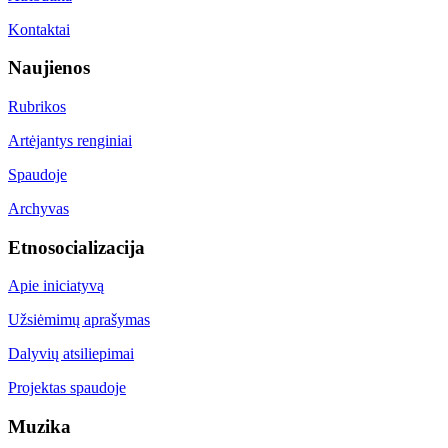
Kontaktai
Naujienos
Rubrikos
Artėjantys renginiai
Spaudoje
Archyvas
Etnosocializacija
Apie iniciatyvą
Užsiėmimų aprašymas
Dalyvių atsiliepimai
Projektas spaudoje
Muzika