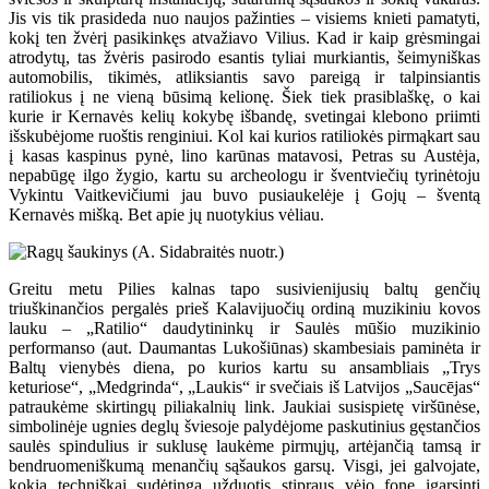
Jis vis tik prasideda nuo naujos pažinties – visiems knieti pamatyti,
kokį ten žvėrį pasikinkęs atvažiavo Vilius. Kad ir kaip grėsmingai
atrodytų, tas žvėris pasirodo esantis tyliai murkiantis, šeimyniškas
automobilis, tikimės, atliksiantis savo pareigą ir talpinsiantis
ratiliokus į ne vieną būsimą kelionę. Šiek tiek prasiblaškę, o kai
kurie ir Kernavės kelių kokybę išbandę, svetingai klebono priimti
išskubėjome ruoštis renginiui. Kol kai kurios ratiliokės pirmąkart sau
į kasas kaspinus pynė, lino karūnas matavosi, Petras su Austėja,
nepabūgę ilgo žygio, kartu su archeologu ir šventviečių tyrinėtoju
Vykintu Vaitkevičiumi jau buvo pusiaukelėje į Gojų – šventą
Kernavės mišką. Bet apie jų nuotykius vėliau.
Greitu metu Pilies kalnas tapo susivienijusių baltų genčių
triuškinančios pergalės prieš Kalavijuočių ordiną muzikiniu kovos
lauku – „Ratilio“ daudytininkų ir Saulės mūšio muzikinio
performanso (aut. Daumantas Lukošiūnas) skambesiais paminėta ir
Baltų vienybės diena, po kurios kartu su ansambliais „Trys
keturiose“, „Medgrinda“, „Laukis“ ir svečiais iš Latvijos „Saucējas“
patraukėme skirtingų piliakalnių link. Jaukiai susispietę viršūnėse,
simbolinėje ugnies deglų šviesoje palydėjome paskutinius gęstančios
saulės spindulius ir suklusę laukėme pirmųjų, artėjančią tamsą ir
bendruomeniškumą menančių sąšaukos garsų. Visgi, jei galvojate,
kokia techniškai sudėtinga užduotis stipraus vėjo fone įgarsinti