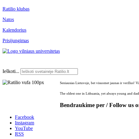
Ratilio klubas
Natos
Kalendorius
Prisijungimas
Ieškoti...
Seniausias Lietuvoje, bet visuomet jaunas ir veržlus! V
The oldest one in Lithuania, yet always young and dash
Bendraukime per / Follow us 
Facebook
Instagram
YouTube
RSS