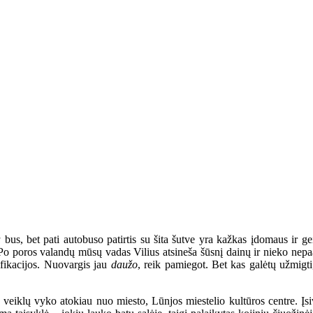
a
bus, bet pati autobuso patirtis su šita šutve yra kažkas įdomaus ir 
. Po poros valandų mūsų vadas Vilius atsineša šūsnį dainų ir nieko nepaai
cifikacijos. Nuovargis jau
daužo
, reik pamiegot. Bet kas galėtų užmigti
iklų vyko atokiau nuo miesto, Lūnjos miestelio kultūros centre. Įsiva