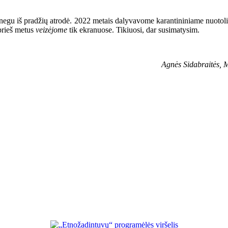
au negu iš pradžių atrodė. 2022 metais dalyvavome karantininiame nuoto
prieš metus
veizėjome
tik ekranuose. Tikiuosi, dar susimatysim.
Agnės Sidabraitės, M