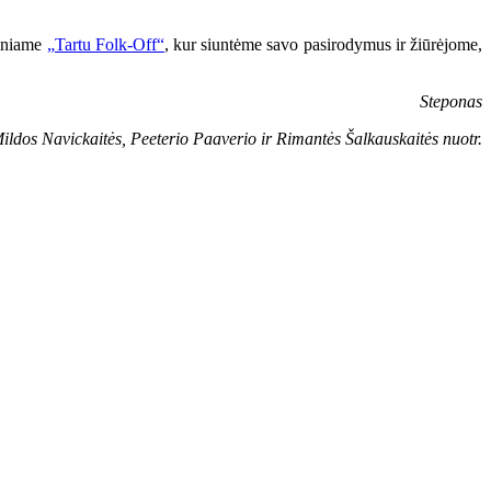
liniame
„Tartu Folk-Off“
, kur siuntėme savo pasirodymus ir žiūrėjome,
Steponas
ildos Navickaitės, Peeterio Paaverio ir Rimantės Šalkauskaitės nuotr.