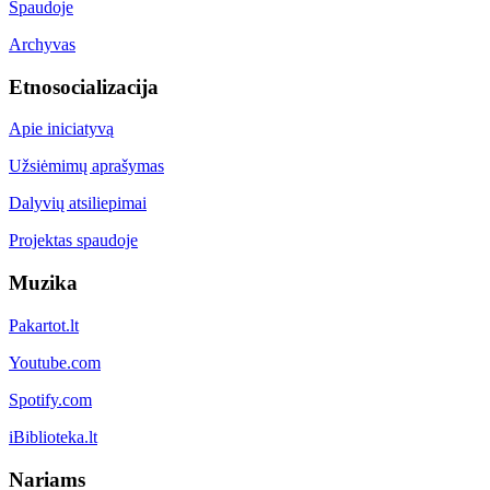
Spaudoje
Archyvas
Etnosocializacija
Apie iniciatyvą
Užsiėmimų aprašymas
Dalyvių atsiliepimai
Projektas spaudoje
Muzika
Pakartot.lt
Youtube.com
Spotify.com
iBiblioteka.lt
Nariams