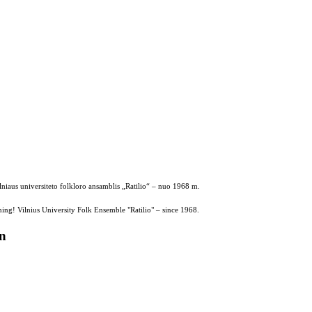
ilniaus universiteto folkloro ansamblis „Ratilio“ – nuo 1968 m.
ing! Vilnius University Folk Ensemble "Ratilio" – since 1968.
on