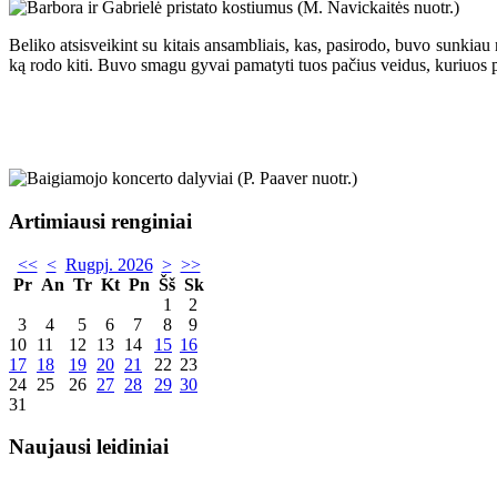
Beliko atsisveikint su kitais ansambliais, kas, pasirodo, buvo sunki
ką rodo kiti. Buvo smagu gyvai pamatyti tuos pačius veidus, kuriuos 
Artimiausi renginiai
<<
<
Rugpj. 2026
>
>>
Pr
An
Tr
Kt
Pn
Šš
Sk
1
2
3
4
5
6
7
8
9
10
11
12
13
14
15
16
17
18
19
20
21
22
23
24
25
26
27
28
29
30
31
Naujausi leidiniai