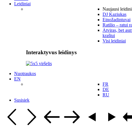
Leidiniai
Naujausi leidini
DJ Kaziukas
Etnožadintuvai
Ratilio – ratui r
Atviras, bet asm
kraštui
Visi leidiniai
Interaktyvus leidinys
Nuotraukos
EN
FR
DE
RU
Susisiek