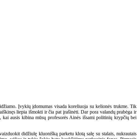
geidžiamo. Įvykių įdomumas visada koreliuoja su kelionės trukme. Tik
škinęs liepia išmokti ir čia pat įrašinėti. Dar pora valandų prabėga ir
, kai ausis kibina mūsų profesorės Ainės išsami politinių krypčių bei
izduokit didžiulę kluonišką parketu klotą salę su stalais, nukrautais