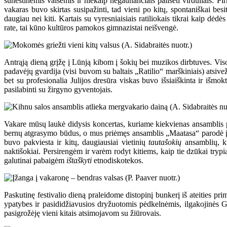
suneštinėmis vaišėmis ir niekaip negaunančiais pailsėti virduliais. Pi
vakaras buvo skirtas susipažinti, tad vieni po kitų, spontaniškai bes
daugiau nei kiti. Kartais su vyresniaisiais ratiliokais tikrai kaip 
rate, tai kūno kultūros pamokos gimnazistai neišvengė.
Antrąją dieną grįžę į Lūnją kibom į šokių bei muzikos dirbtuves. Vis
padavėjų gvardija (visi buvom su baltais „Ratilio“ marškiniais) atsive
bet su profesionalia Julijos dresūra viskas buvo išsiaiškinta ir išmo
pasilabinti su žirgyno gyventojais.
Vakare mūsų laukė didysis koncertas, kuriame kiekvienas ansamblis p
bernų atgrasymo būdus, o mus priėmęs ansamblis „Maatasa“ parodė įsp
buvo pakviesta ir kitų, daugiausiai vietinių
tautašokių
ansamblių, ku
naktišokiai. Persirengėm ir varėm rodyt kitiems, kaip tie dzūkai try
galutinai pabaigėm
ištaškyti
etnodiskotekos.
Paskutinę festivalio dieną praleidome distopinį bunkerį iš ateities p
ypatybes ir pasididžiavusios dryžuotomis pėdkelnėmis, ilgakojinės G
pasigrožėję vieni kitais atsimojavom su žiūrovais.