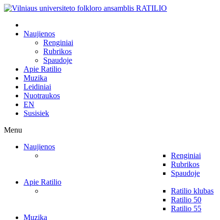
Naujienos
Renginiai
Rubrikos
Spaudoje
Apie Ratilio
Muzika
Leidiniai
Nuotraukos
EN
Susisiek
Menu
Naujienos
Renginiai
Rubrikos
Spaudoje
Apie Ratilio
Ratilio klubas
Ratilio 50
Ratilio 55
Muzika