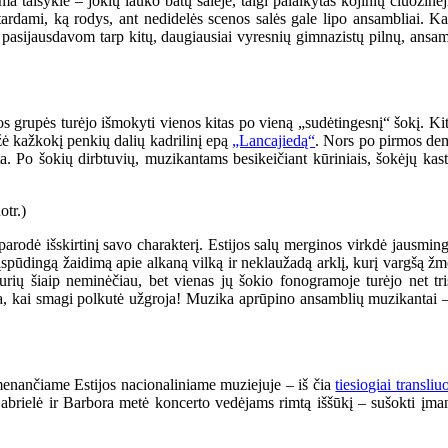
rma taisyklė – jokių lauko batų salėje, taigi palaikytas kojinių čiuožin
itardami, ką rodys, ant nedidelės scenos salės gale lipo ansambliai. Ka
dėdės pasijausdavom tarp kitų, daugiausiai vyresnių gimnazistų pilnų, a
os grupės turėjo išmokyti vienos kitas po vieną „sudėtingesnį“ šokį. K
žė kažkokį penkių dalių kadrilinį epą
„Lancajiedą“
. Nors po pirmos demo
kta. Po šokių dirbtuvių, muzikantams besikeičiant kūriniais, šokėjų kast
arodė išskirtinį savo charakterį. Estijos salų merginos virkdė jausm
ūdingą žaidimą apie alkaną vilką ir neklaužadą arklį, kurį vargšą žm
rių šiaip neminėčiau, bet vienas jų šokio fonogramoje turėjo net tri
pia, kai smagi polkutė užgroja! Muzika aprūpino ansamblių muzikantai –
rimenančiame Estijos nacionaliniame muziejuje – iš čia
tiesiogiai transli
abrielė ir Barbora metė koncerto vedėjams rimtą iššūkį – sušokti įman