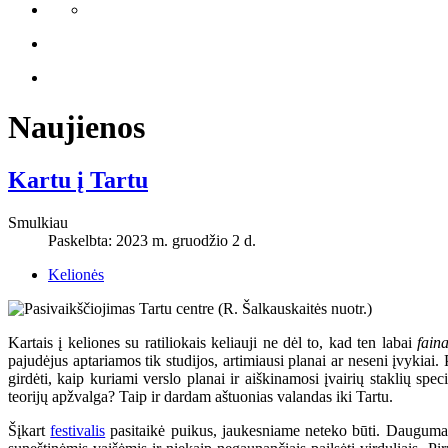
Naujienos
Kartu į Tartu
Smulkiau
Paskelbta: 2023 m. gruodžio 2 d.
Kelionės
Kartais į keliones su ratiliokais keliauji ne dėl to, kad ten labai
fain
pajudėjus aptariamos tik studijos, artimiausi planai ar neseni įvykiai
girdėti, kaip kuriami verslo planai ir aiškinamosi įvairių staklių spe
teorijų apžvalga? Taip ir dardam aštuonias valandas iki Tartu.
Šįkart
festivalis
pasitaikė puikus, jaukesniame neteko būti. Dauguma ve