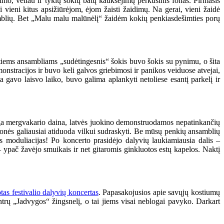
ėjimo, vėliau ir tykių šokių batų kaukšėjimų perkusinis fonas. Pirmasis
i vieni kitus apsižiūrėjom, ėjom žaisti žaidimų. Na gerai, vieni žaidė
nsamblių. Bet „Malu malu malūnėlį“ žaidėm kokių penkiasdešimties porų
itiems ansambliams „sudėtingesnis“ šokis buvo šokis su pynimu, o šita
nstracijos ir buvo keli galvos griebimosi ir panikos veiduose atvejai,
a gavo laisvo laiko, buvo galima aplankyti netoliese esantį parkelį ir
inga mergvakario daina, latvės juokino demonstruodamos nepatinkančių
onės galiausiai atiduoda vilkui sudraskyti. Be mūsų penkių ansamblių
s moduliacijas! Po koncerto prasidėjo dalyvių laukiamiausia dalis –
 ypač žavėjo smuikais ir net gitaromis ginkluotos estų kapelos. Naktį
uotas festivalio dalyvių koncertas
. Papasakojusios apie savųjų kostiumų
trų „Jadvygos“ žingsnelį, o tai jiems visai neblogai pavyko. Darkart