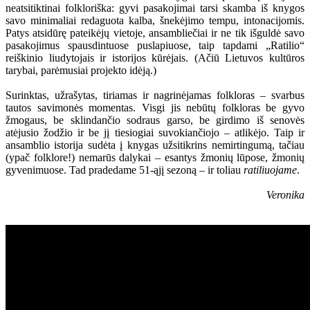
neatsitiktinai folkloriška: gyvi pasakojimai tarsi skamba iš knygos
savo minimaliai redaguota kalba, šnekėjimo tempu, intonacijomis.
Patys atsidūrę pateikėjų vietoje, ansambliečiai ir ne tik išguldė savo
pasakojimus spausdintuose puslapiuose, taip tapdami „Ratilio“
reiškinio liudytojais ir istorijos kūrėjais. (Ačiū Lietuvos kultūros
tarybai, parėmusiai projekto idėją.)
Surinktas, užrašytas, tiriamas ir nagrinėjamas folkloras – svarbus
tautos savimonės momentas. Visgi jis nebūtų folkloras be gyvo
žmogaus, be sklindančio sodraus garso, be girdimo iš senovės
atėjusio žodžio ir be jį tiesiogiai suvokiančiojo – atlikėjo. Taip ir
ansamblio istorija sudėta į knygas užsitikrins nemirtingumą, tačiau
(ypač folklore!) nemarūs dalykai – esantys žmonių lūpose, žmonių
gyvenimuose. Tad pradedame 51-ąjį sezoną – ir toliau
ratiliuojame
.
Veronika