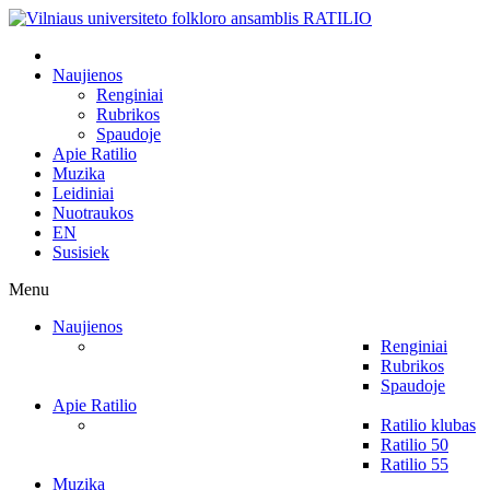
Naujienos
Renginiai
Rubrikos
Spaudoje
Apie Ratilio
Muzika
Leidiniai
Nuotraukos
EN
Susisiek
Menu
Naujienos
Renginiai
Rubrikos
Spaudoje
Apie Ratilio
Ratilio klubas
Ratilio 50
Ratilio 55
Muzika