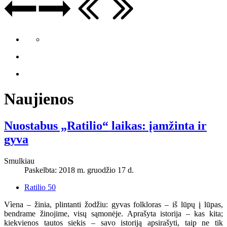
Naujienos
Nuostabus „Ratilio“ laikas: įamžinta ir
gyva
Smulkiau
Paskelbta: 2018 m. gruodžio 17 d.
Ratilio 50
Vìena – žinia, plintanti žodžiu: gyvas folkloras – iš lūpų į lūpas,
bendrame žinojime, visų sąmonėje. Aprašyta istorija – kas kita;
kiekvienos tautos siekis – savo istoriją apsirašyti, taip ne tik