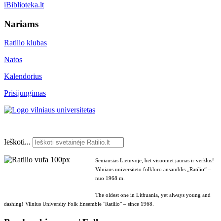
iBiblioteka.lt
Nariams
Ratilio klubas
Natos
Kalendorius
Prisijungimas
Ieškoti...
Seniausias Lietuvoje, bet visuomet jaunas ir veržlus!
Vilniaus universiteto folkloro ansamblis „Ratilio“ –
nuo 1968 m.
The oldest one in Lithuania, yet always young and
dashing! Vilnius University Folk Ensemble "Ratilio" – since 1968.