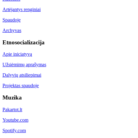
Artėjantys renginiai
Spaudoje
Archyvas
Etnosocializacija
Apie iniciatyvą
Užsiėmimų aprašymas
Dalyvių atsiliepimai
Projektas spaudoje
Muzika
Pakartot.lt
Youtube.com
Spotify.com