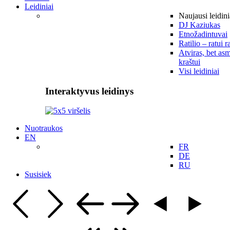
Leidiniai
Naujausi leidini
DJ Kaziukas
Etnožadintuvai
Ratilio – ratui r
Atviras, bet asm
kraštui
Visi leidiniai
Interaktyvus leidinys
Nuotraukos
EN
FR
DE
RU
Susisiek