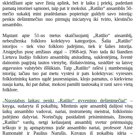
skleidžiant apie save žinią aplink, bet ir laiku į priekį, padedant
pamatą istorinei sąmonei, taip pat ir mokslui. „Ratilio“ ansamblis 50-
mečio sukaktį mini pradėdamas popieriuje guldyti savo istoriją:
penkis dešimtmečius nuo pirmųjų iniciatyvų iki tvirto, klestinčio
ansamblio.
Mąstant apie 51-us metus skaičiuojantį „Ratilio“ ansamblį,
nebeužtenka folkloro kolektyvo kategorijos. Šalia „Ratilio“
istorijos – tiek viso folkloro judėjimo, tiek ir šalies istorija.
Atsigręžus pusę amžiaus atgal – 1968-ieji. Nuo tada iki šiandien
Lietuva liudijo folkloro ansamblių atsiradimą, suklestėjimą, šventė
dainomis pagrįstą tautos vienybę, išsilaisvinimą, susidūrė su laisvę
atgavusios valstybės iššūkiais. Taip „Ratilio“ rašėsi į stambesniąją
istoriją; tačiau tuo pat metu vystėsi ir pats kolektyvas: vyresnės
folklorininkų kartos ugdė jaunesniąsias, klojo pamatus, o kiekviena
nauja karta, iki pat dabar, mokosi pamilti tautosaką ir rasti savo vietą
folklore.
„Nuostabus laikas: penki „Ratilio“ gyvenimo dešimtmečiai“
–
knyga, sudaryta iš pokalbių. Mintimis apie ansamblį dalijosi visų
laikų ansamblio vadovai, nariai, instrumentų meistrai, folklorinio
judėjimo dalyviai. Norinčiųjų pasidalinti prisiminimais, žinomų
„Ratilio“ vardų, netgi keliaujantį ansamblį svetur priėmusiųjų
ieškojo ir jų apmąstymus įrašė ansamblio nariai, profesorė Ainė
Ramonaitė ir Paulius Narušis. Knygos iš pokalbių idėja –