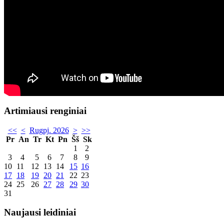
Artimiausi renginiai
<<
<
Rugpj. 2026
>
>>
Pr
An
Tr
Kt
Pn
Šš
Sk
1
2
3
4
5
6
7
8
9
10
11
12
13
14
15
16
17
18
19
20
21
22
23
24
25
26
27
28
29
30
31
Naujausi leidiniai