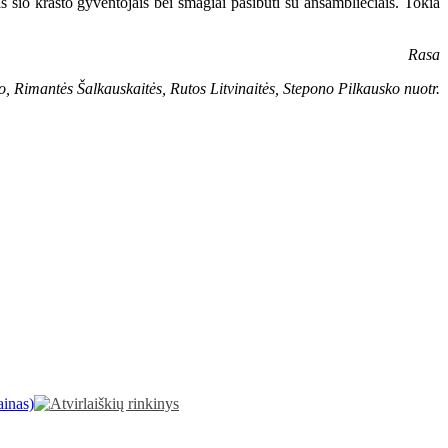
s šio krašto gyventojais bei smagiai pasibūti su ansambliečiais. Tokia
Rasa
, Rimantės Šalkauskaitės, Rutos Litvinaitės, Stepono Pilkausko nuotr.