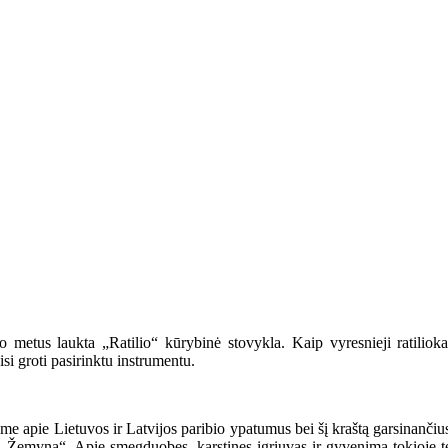
o metus laukta „Ratilio“ kūrybinė stovykla. Kaip vyresnieji ratilio
i groti pasirinktu instrumentu.
e apie Lietuvos ir Latvijos paribio ypatumus bei šį kraštą garsinanči
s „Žemyna“. Apie smegduobes, karstines įgriuvas ir gyvenimą tokioje te