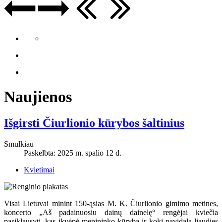
Naujienos
Išgirsti Čiurlionio kūrybos šaltinius
Smulkiau
Paskelbta: 2025 m. spalio 12 d.
Kvietimai
Visai Lietuvai minint 150-ąsias M. K. Čiurlionio gimimo metines,
koncerto „Aš padainuosiu dainų dainelę“ rengėjai kviečia
pasiklausyti, kas įkvėpė menininko kūrybą ir kokį pavidalą liaudies