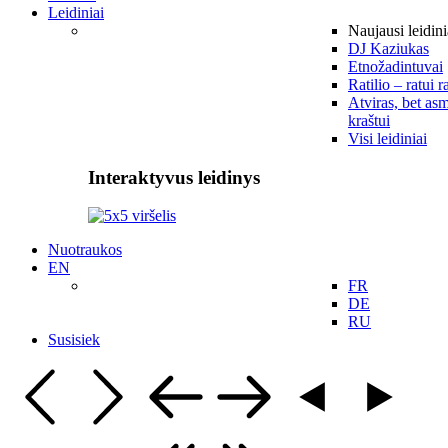
Leidiniai
Naujausi leidini
DJ Kaziukas
Etnožadintuvai
Ratilio – ratui r
Atviras, bet asm
kraštui
Visi leidiniai
Interaktyvus leidinys
Nuotraukos
EN
FR
DE
RU
Susisiek