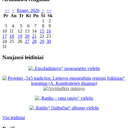
<<
<
Rugpj. 2026
>
>>
Pr
An
Tr
Kt
Pn
Šš
Sk
1
2
3
4
5
6
7
8
9
10
11
12
13
14
15
16
17
18
19
20
21
22
23
24
25
26
27
28
29
30
31
Naujausi leidiniai
Visi leidiniai