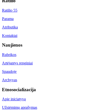
Ratilio
Ratilio 55
Parama
Atributika
Kontaktai
Naujienos
Rubrikos
Artėjantys renginiai
Spaudoje
Archyvas
Etnosocializacija
Apie iniciatyvą
Užsiėmimų aprašymas