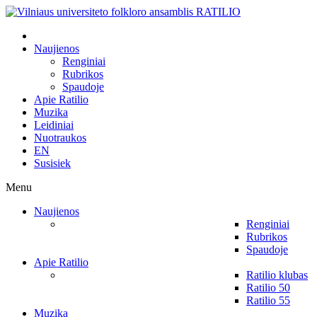
Naujienos
Renginiai
Rubrikos
Spaudoje
Apie Ratilio
Muzika
Leidiniai
Nuotraukos
EN
Susisiek
Menu
Naujienos
Renginiai
Rubrikos
Spaudoje
Apie Ratilio
Ratilio klubas
Ratilio 50
Ratilio 55
Muzika