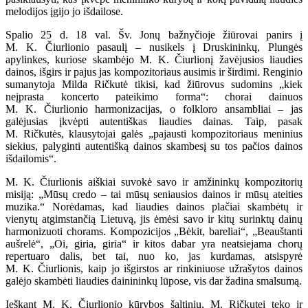
melodijos įgijo jo išdailose.
Spalio 25 d. 18 val. Šv. Jonų bažnyčioje žiūrovai panirs į
M. K. Čiurlionio pasaulį – nusikels į Druskininkų, Plungės
apylinkes, kuriose skambėjo M. K. Čiurlionį žavėjusios liaudies
dainos, išgirs ir pajus jas kompozitoriaus ausimis ir širdimi. Renginio
sumanytoja Milda Ričkutė tikisi, kad žiūrovus sudomins „kiek
neįprasta koncerto pateikimo forma“: chorai dainuos
M. K. Čiurlionio harmonizacijas, o folkloro ansambliai – jas
galėjusias įkvėpti autentiškas liaudies dainas. Taip, pasak
M. Ričkutės, klausytojai galės „pajausti kompozitoriaus meninius
siekius, palyginti autentišką dainos skambesį su tos pačios dainos
išdailomis“.
M. K. Čiurlionis aiškiai suvokė savo ir amžininkų kompozitorių
misiją: „Mūsų credo – tai mūsų seniausios dainos ir mūsų ateities
muzika.“ Norėdamas, kad liaudies dainos plačiai skambėtų ir
vienytų atgimstančią Lietuvą, jis ėmėsi savo ir kitų surinktų dainų
harmonizuoti chorams. Kompozicijos „Bėkit, bareliai“, „Beauštanti
aušrelė“, „Oi, giria, giria“ ir kitos dabar yra neatsiejama chorų
repertuaro dalis, bet tai, nuo ko, jas kurdamas, atsispyrė
M. K. Čiurlionis, kaip jo išgirstos ar rinkiniuose užrašytos dainos
galėjo skambėti liaudies dainininkų lūpose, vis dar žadina smalsumą.
Ieškant M. K. Čiurlionio kūrybos šaltinių, M. Ričkutei teko ir