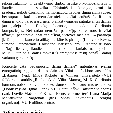
rekonstrukcinio, ir detektyvinio darbo, išryškėjo kompozitoriaus ir
liaudies dainininkų sąveika. „Užsimiršusi laikmetyje, pirmiausia
pradėjau ieškoti Čiurlionio harmonizuotų liaudies dainų archyvuose,
bet supratau, kad tuo metu dar niekas plačiai neužrašinėjo liaudies
dainų ir jokių garso įrašų nėra, o ankstyviausieji pateikėjai tas dainas
jau galėjo būti išmokę choruose, dainuodami Čiurlionio
kompozicijas. Bet radau nemažai pateikėjų, kurie, nors ir vėlai
užrašyti, padainavo labai tradiciškai, vietovės maniera,“ – pasakoja
ji. Dalį dainų koncerto atlikėjai atkūrė iš pirmųjų (Liudviko Rėzos,
Simono Stanevičiaus, Christiano Bartscho, brolių Antano ir Jono
Juškų) lietuvių liaudies dainų rinkinių, kuriais naudojosi ir
M. K. Čiurlionis, dalies mokėsi iš archyvuose rastų panašių dainų
variantų garso įrašų.
Koncerte „Aš padainuosiu dainų dainelę“ autentiškas įvairių
etnografinių regionų dainas dainuos Vilniaus folkloro ansamblis
„Labingis“ (vad. Milda Ričkutė) ir Vilniaus universiteto (VU)
folkloro ansamblis „Ratilio“ (vad. Vilius Marma), M. K. Čiurlionio
harmonizuotas lietuvių liaudies dainas – Vilniaus mišrus choras
„Dobilas“ (vad. Ignas Garla), VU Dainų ir šokių ansamblio choras
(vad. Dovilė Mačiukaitė-Krasauskienė, chormeisterė Liana Marija
Maliauskaitė), vargonais gros Vidas Pinkevičius. Renginį
organizuoja VU Kultūros centras.
Artimiausi renginiai