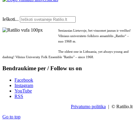
Ieškoti...
Seniausias Lietuvoje, bet visuomet jaunas ir veržlus!
Vilniaus universiteto folkloro ansamblis „Ratilio“ –
nuo 1968 m.
The oldest one in Lithuania, yet always young and
dashing! Vilnius University Folk Ensemble "Ratilio" – since 1968.
Bendraukime per / Follow us on
Facebook
Instagram
YouTube
RSS
Privatumo politika
| © Ratilio.lt
Go to top