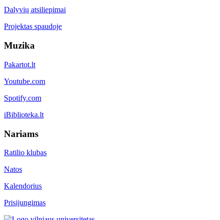
Dalyvių atsiliepimai
Projektas spaudoje
Muzika
Pakartot.lt
Youtube.com
Spotify.com
iBiblioteka.lt
Nariams
Ratilio klubas
Natos
Kalendorius
Prisijungimas