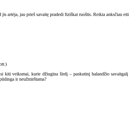
s artėja, jau prieš savaitę pradedi fiziškai ruoštis. Reikia anksčiau eiti 
i kiti veiksmai, kurie džiugina širdį – paskutinį balandžio savaitgal
įspūdinga ir neužmirštama?