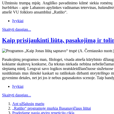
Užminsiu trumpą mįslę. Angliško pavadinimo kilmė siekia romėnų mi
burblėkas
– apie Labanoro apylinkes vadinamas tetervinas,
balandin
atnešė VU folkloro ansambliui „Ratilio“.
Įvykiai
Skaityti daugiau...
Kaip prisijaukinti liūtą, pasakojimą ir toli
Pasakojimų programos man, filologei, visada atneša kūrybinio džiaugs
kokiame skaitovų konkurse, čia tekstas niekada nebūna nebeliečiamas 
slepiamą mintį. Lengvai savo logikos neatskleidžiančiuose siužetuose ten
susitikimais mus išmokė kaskart su ratiliokais dirbanti
storytellingo
mo
gyvenimo detales, net jei jos ir nebus papasakotos scenoje. Taip bandy
Įvykiai
Skaityti daugiau...
Ant užšalusių marių
„Ratilio“ programoje murkia Basanavičiaus liūtai
Pradedame naują atvirų repeticijų ciklą