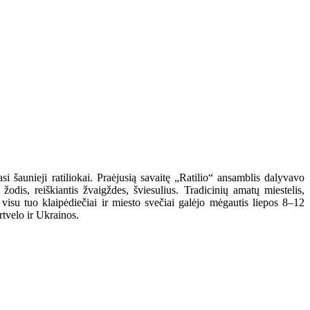
 šaunieji ratiliokai. Praėjusią savaitę „Ratilio“ ansamblis dalyvavo
dis, reiškiantis žvaigždes, šviesulius. Tradicinių amatų miestelis,
su tuo klaipėdiečiai ir miesto svečiai galėjo mėgautis liepos 8–12
rtvelo ir Ukrainos.