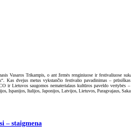
is Vasaros Trikampis, o ant žemės renginiuose ir festivaliuose sukasi
s“. Kas dvejus metus vykstančio festivalio pavadinimas – prūsiškas žo
O ir Lietuvos saugomos nematerialaus kultūros paveldo vertybės – vi
os, Ispanijos, Italijos, Japonijos, Latvijos, Lietuvos, Paragvajaus, Saka
i – staigmena