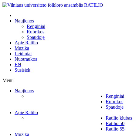
Naujienos
Renginiai
Rubrikos
Spaudoje
Apie Ratilio
Muzika
Leidiniai
Nuotraukos
EN
Susisiek
Menu
Naujienos
Renginiai
Rubrikos
Spaudoje
Apie Ratilio
Ratilio klubas
Ratilio 50
Ratilio 55
Muzika