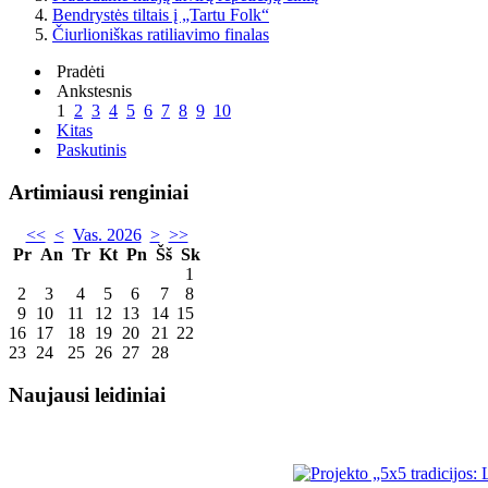
Bendrystės tiltais į „Tartu Folk“
Čiurlioniškas ratiliavimo finalas
Pradėti
Ankstesnis
1
2
3
4
5
6
7
8
9
10
Kitas
Paskutinis
Artimiausi renginiai
<<
<
Vas. 2026
>
>>
Pr
An
Tr
Kt
Pn
Šš
Sk
1
2
3
4
5
6
7
8
9
10
11
12
13
14
15
16
17
18
19
20
21
22
23
24
25
26
27
28
Naujausi leidiniai