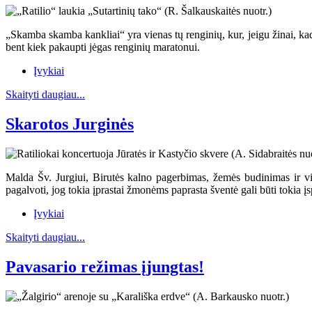
„Skamba skamba kankliai“ yra vienas tų renginių, kur, jeigu žinai, kad ji
bent kiek pakaupti jėgas renginių maratonui.
Įvykiai
Skaityti daugiau...
Skarotos Jurginės
Malda Šv. Jurgiui, Birutės kalno pagerbimas, žemės budinimas ir vis
pagalvoti, jog tokia įprastai žmonėms paprasta šventė gali būti tokia 
Įvykiai
Skaityti daugiau...
Pavasario režimas įjungtas!