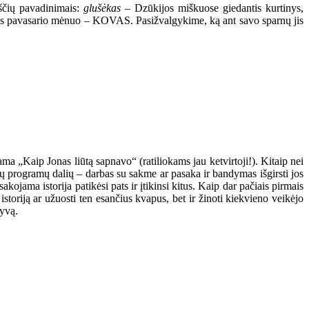
kščių pavadinimais:
glušėkas
– Dzūkijos miškuose giedantis kurtinys,
masis pavasario mėnuo – KOVAS. Pasižvalgykime, ką ant savo sparnų jis
 „Kaip Jonas liūtą sapnavo“ (ratiliokams jau ketvirtoji!). Kitaip nei
ų programų dalių – darbas su sakme ar pasaka ir bandymas išgirsti jos
kojama istorija patikėsi pats ir įtikinsi kitus. Kaip dar pačiais pirmais
storiją ar užuosti ten esančius kvapus, bet ir žinoti kiekvieno veikėjo
tyvą.