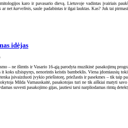
tologijos karo ir pavasario dievą. Lietuvoje vadintas įvairiais pau
is
ar net
karvelinis
, saule padabintas ir ilgai lauktas. Kas? Juk tai pir
mas idėjas
mo – ne išimtis ir Vasario 16-ąją parodyta muzikinė pasakojimų programa
it koks užsispyręs, nenorintis keistis bambeklis. Viena įdomiausių toki
ka įsivaizduoti įvykio priešistorę, priežastis ir pasekmes – tik taip pasa
kytoja Milda Varnauskaitė, pasakotojas turi ne tik aiškiai matyti savo i
damas suvesti pasakojimo gijas, jautiesi tarsi narpliodamas rimtą detek