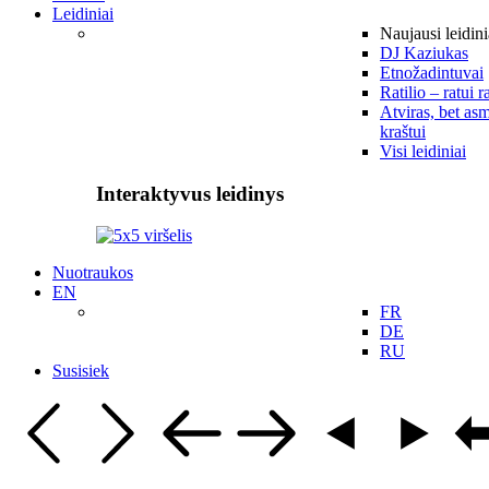
Leidiniai
Naujausi leidini
DJ Kaziukas
Etnožadintuvai
Ratilio – ratui r
Atviras, bet asm
kraštui
Visi leidiniai
Interaktyvus leidinys
Nuotraukos
EN
FR
DE
RU
Susisiek