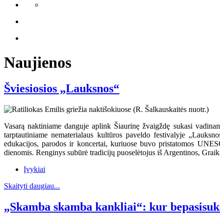
Naujienos
Šviesiosios „Lauksnos“
Vasarą naktiniame danguje aplink Šiaurinę žvaigždę sukasi vadinamas
tarptautiniame nematerialaus kultūros paveldo festivalyje „Lauksno
edukacijos, parodos ir koncertai, kuriuose buvo pristatomos UNESC
dienomis. Renginys subūrė tradicijų puoselėtojus iš Argentinos, Graikij
Įvykiai
Skaityti daugiau...
„Skamba skamba kankliai“: kur bepasisuks