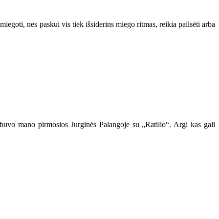
miegoti, nes paskui vis tiek išsiderins miego ritmas, reikia pailsėti arba
į buvo mano pirmosios Jurginės Palangoje su „Ratilio“. Argi kas gali