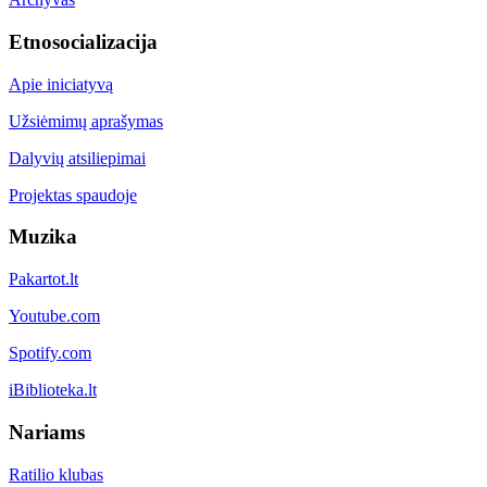
Etnosocializacija
Apie iniciatyvą
Užsiėmimų aprašymas
Dalyvių atsiliepimai
Projektas spaudoje
Muzika
Pakartot.lt
Youtube.com
Spotify.com
iBiblioteka.lt
Nariams
Ratilio klubas