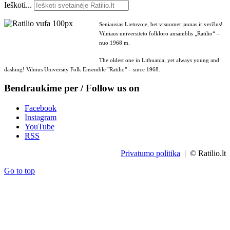
Ieškoti...
Seniausias Lietuvoje, bet visuomet jaunas ir veržlus!
Vilniaus universiteto folkloro ansamblis „Ratilio“ –
nuo 1968 m.
The oldest one in Lithuania, yet always young and
dashing! Vilnius University Folk Ensemble "Ratilio" – since 1968.
Bendraukime per / Follow us on
Facebook
Instagram
YouTube
RSS
Privatumo politika
| © Ratilio.lt
Go to top