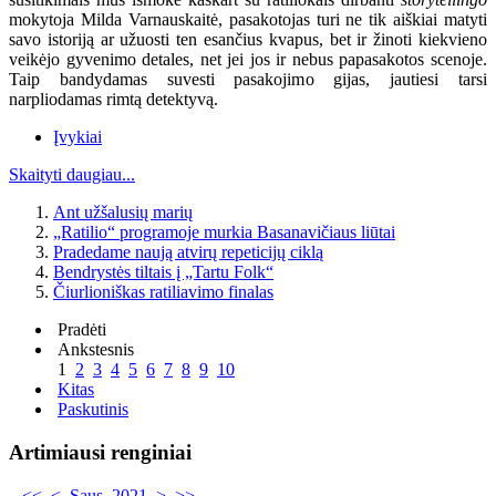
mokytoja Milda Varnauskaitė, pasakotojas turi ne tik aiškiai matyti
savo istoriją ar užuosti ten esančius kvapus, bet ir žinoti kiekvieno
veikėjo gyvenimo detales, net jei jos ir nebus papasakotos scenoje.
Taip bandydamas suvesti pasakojimo gijas, jautiesi tarsi
narpliodamas rimtą detektyvą.
Įvykiai
Skaityti daugiau...
Ant užšalusių marių
„Ratilio“ programoje murkia Basanavičiaus liūtai
Pradedame naują atvirų repeticijų ciklą
Bendrystės tiltais į „Tartu Folk“
Čiurlioniškas ratiliavimo finalas
Pradėti
Ankstesnis
1
2
3
4
5
6
7
8
9
10
Kitas
Paskutinis
Artimiausi renginiai
<<
<
Saus. 2021
>
>>