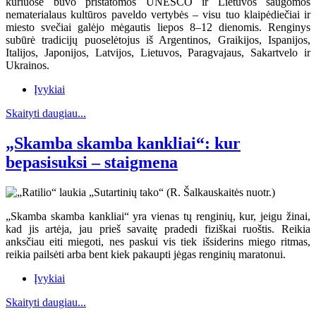
kuriuose buvo pristatomos UNESCO ir Lietuvos saugomos
nematerialaus kultūros paveldo vertybės – visu tuo klaipėdiečiai ir
miesto svečiai galėjo mėgautis liepos 8–12 dienomis. Renginys
subūrė tradicijų puoselėtojus iš Argentinos, Graikijos, Ispanijos,
Italijos, Japonijos, Latvijos, Lietuvos, Paragvajaus, Sakartvelo ir
Ukrainos.
Įvykiai
Skaityti daugiau...
„Skamba skamba kankliai“: kur
bepasisuksi – staigmena
„Skamba skamba kankliai“ yra vienas tų renginių, kur, jeigu žinai,
kad jis artėja, jau prieš savaitę pradedi fiziškai ruoštis. Reikia
anksčiau eiti miegoti, nes paskui vis tiek išsiderins miego ritmas,
reikia pailsėti arba bent kiek pakaupti jėgas renginių maratonui.
Įvykiai
Skaityti daugiau...