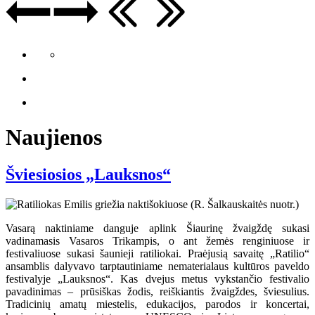
Naujienos
Šviesiosios „Lauksnos“
Vasarą naktiniame danguje aplink Šiaurinę žvaigždę sukasi
vadinamasis Vasaros Trikampis, o ant žemės renginiuose ir
festivaliuose sukasi šaunieji ratiliokai. Praėjusią savaitę „Ratilio“
ansamblis dalyvavo tarptautiniame nematerialaus kultūros paveldo
festivalyje „Lauksnos“. Kas dvejus metus vykstančio festivalio
pavadinimas – prūsiškas žodis, reiškiantis žvaigždes, šviesulius.
Tradicinių amatų miestelis, edukacijos, parodos ir koncertai,