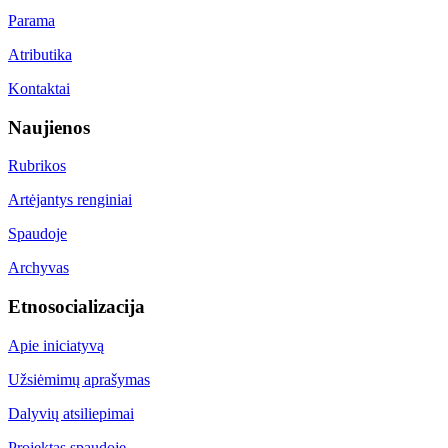
Parama
Atributika
Kontaktai
Naujienos
Rubrikos
Artėjantys renginiai
Spaudoje
Archyvas
Etnosocializacija
Apie iniciatyvą
Užsiėmimų aprašymas
Dalyvių atsiliepimai
Projektas spaudoje