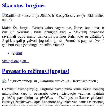
Skarotos Jurginės
Malda Šv. Jurgiui, Birutės kalno pagerbimas, žemės budinimas ir
visi kiti veiksmai, kurie džiugina širdį – paskutinį balandžio
savaitgalį buvo mano pirmosios Jurginės Palangoje su „Ratilio“.
Argi kas gali pagalvoti, jog tokia įprastai žmonėms paprasta šventė
gali būti tokia įspūdinga ir neužmirštama?
Įvykiai
Skaityti daugiau...
Pavasario režimas įjungtas!
Užminsiu trumpą mįslę. Angliško pavadinimo kilmė siekia romėnų
mitologijos karo ir pavasario dievą. Lietuvoje vadintas įvairiais
paukščių pavadinimais:
glušėkas
– Dzūkijos miškuose giedantis
kurtinys,
burblėkas
– apie Labanoro apylinkes vadinamas tetervinas,