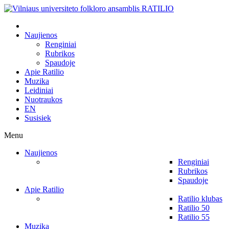
Naujienos
Renginiai
Rubrikos
Spaudoje
Apie Ratilio
Muzika
Leidiniai
Nuotraukos
EN
Susisiek
Menu
Naujienos
Renginiai
Rubrikos
Spaudoje
Apie Ratilio
Ratilio klubas
Ratilio 50
Ratilio 55
Muzika