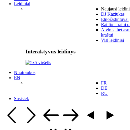
Leidiniai
Naujausi leidini
DJ Kaziukas
Etnožadintuvai
Ratilio – ratui r
Atviras, bet asm
kraštui
Visi leidiniai
Interaktyvus leidinys
Nuotraukos
EN
FR
DE
RU
Susisiek