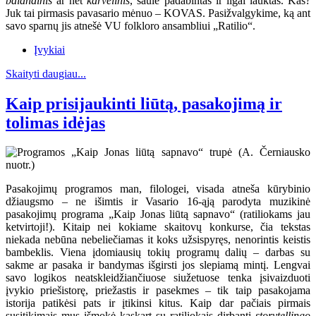
balandinis
ar net
karvelinis
, saule padabintas ir ilgai lauktas. Kas?
Juk tai pirmasis pavasario mėnuo – KOVAS. Pasižvalgykime, ką ant
savo sparnų jis atnešė VU folkloro ansambliui „Ratilio“.
Įvykiai
Skaityti daugiau...
Kaip prisijaukinti liūtą, pasakojimą ir
tolimas idėjas
Pasakojimų programos man, filologei, visada atneša kūrybinio
džiaugsmo – ne išimtis ir Vasario 16-ąją parodyta muzikinė
pasakojimų programa „Kaip Jonas liūtą sapnavo“ (ratiliokams jau
ketvirtoji!). Kitaip nei kokiame skaitovų konkurse, čia tekstas
niekada nebūna nebeliečiamas it koks užsispyręs, nenorintis keistis
bambeklis. Viena įdomiausių tokių programų dalių – darbas su
sakme ar pasaka ir bandymas išgirsti jos slepiamą mintį. Lengvai
savo logikos neatskleidžiančiuose siužetuose tenka įsivaizduoti
įvykio priešistorę, priežastis ir pasekmes – tik taip pasakojama
istorija patikėsi pats ir įtikinsi kitus. Kaip dar pačiais pirmais
susitikimais mus išmokė kaskart su ratiliokais dirbanti
storytellingo