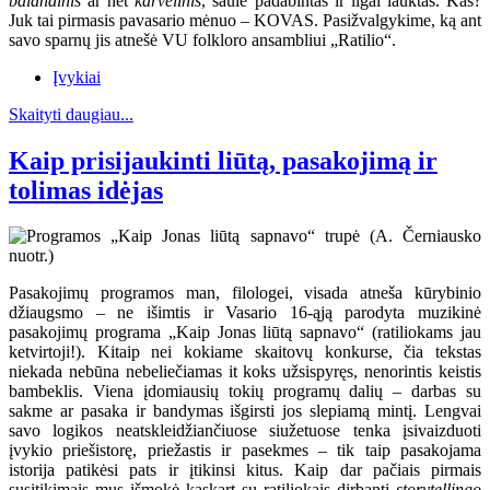
balandinis
ar net
karvelinis
, saule padabintas ir ilgai lauktas. Kas?
Juk tai pirmasis pavasario mėnuo – KOVAS. Pasižvalgykime, ką ant
savo sparnų jis atnešė VU folkloro ansambliui „Ratilio“.
Įvykiai
Skaityti daugiau...
Kaip prisijaukinti liūtą, pasakojimą ir
tolimas idėjas
Pasakojimų programos man, filologei, visada atneša kūrybinio
džiaugsmo – ne išimtis ir Vasario 16-ąją parodyta muzikinė
pasakojimų programa „Kaip Jonas liūtą sapnavo“ (ratiliokams jau
ketvirtoji!). Kitaip nei kokiame skaitovų konkurse, čia tekstas
niekada nebūna nebeliečiamas it koks užsispyręs, nenorintis keistis
bambeklis. Viena įdomiausių tokių programų dalių – darbas su
sakme ar pasaka ir bandymas išgirsti jos slepiamą mintį. Lengvai
savo logikos neatskleidžiančiuose siužetuose tenka įsivaizduoti
įvykio priešistorę, priežastis ir pasekmes – tik taip pasakojama
istorija patikėsi pats ir įtikinsi kitus. Kaip dar pačiais pirmais
susitikimais mus išmokė kaskart su ratiliokais dirbanti
storytellingo