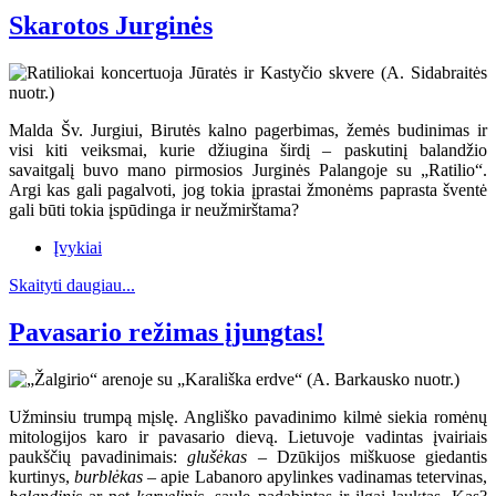
Skarotos Jurginės
Malda Šv. Jurgiui, Birutės kalno pagerbimas, žemės budinimas ir
visi kiti veiksmai, kurie džiugina širdį – paskutinį balandžio
savaitgalį buvo mano pirmosios Jurginės Palangoje su „Ratilio“.
Argi kas gali pagalvoti, jog tokia įprastai žmonėms paprasta šventė
gali būti tokia įspūdinga ir neužmirštama?
Įvykiai
Skaityti daugiau...
Pavasario režimas įjungtas!
Užminsiu trumpą mįslę. Angliško pavadinimo kilmė siekia romėnų
mitologijos karo ir pavasario dievą. Lietuvoje vadintas įvairiais
paukščių pavadinimais:
glušėkas
– Dzūkijos miškuose giedantis
kurtinys,
burblėkas
– apie Labanoro apylinkes vadinamas tetervinas,