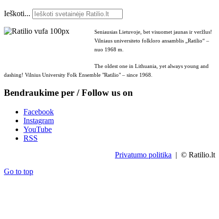
Ieškoti...
Seniausias Lietuvoje, bet visuomet jaunas ir veržlus!
Vilniaus universiteto folkloro ansamblis „Ratilio“ –
nuo 1968 m.
The oldest one in Lithuania, yet always young and
dashing! Vilnius University Folk Ensemble "Ratilio" – since 1968.
Bendraukime per / Follow us on
Facebook
Instagram
YouTube
RSS
Privatumo politika
| © Ratilio.lt
Go to top