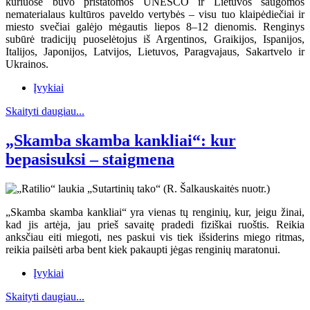
kuriuose buvo pristatomos UNESCO ir Lietuvos saugomos
nematerialaus kultūros paveldo vertybės – visu tuo klaipėdiečiai ir
miesto svečiai galėjo mėgautis liepos 8–12 dienomis. Renginys
subūrė tradicijų puoselėtojus iš Argentinos, Graikijos, Ispanijos,
Italijos, Japonijos, Latvijos, Lietuvos, Paragvajaus, Sakartvelo ir
Ukrainos.
Įvykiai
Skaityti daugiau...
„Skamba skamba kankliai“: kur
bepasisuksi – staigmena
„Skamba skamba kankliai“ yra vienas tų renginių, kur, jeigu žinai,
kad jis artėja, jau prieš savaitę pradedi fiziškai ruoštis. Reikia
anksčiau eiti miegoti, nes paskui vis tiek išsiderins miego ritmas,
reikia pailsėti arba bent kiek pakaupti jėgas renginių maratonui.
Įvykiai
Skaityti daugiau...