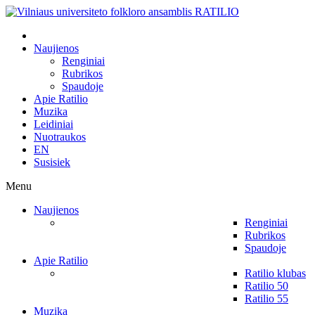
Naujienos
Renginiai
Rubrikos
Spaudoje
Apie Ratilio
Muzika
Leidiniai
Nuotraukos
EN
Susisiek
Menu
Naujienos
Renginiai
Rubrikos
Spaudoje
Apie Ratilio
Ratilio klubas
Ratilio 50
Ratilio 55
Muzika