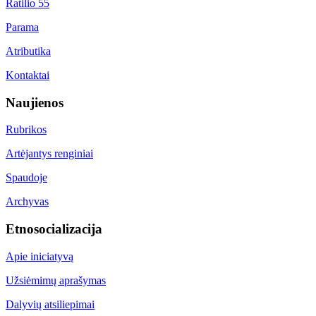
Ratilio 55
Parama
Atributika
Kontaktai
Naujienos
Rubrikos
Artėjantys renginiai
Spaudoje
Archyvas
Etnosocializacija
Apie iniciatyvą
Užsiėmimų aprašymas
Dalyvių atsiliepimai