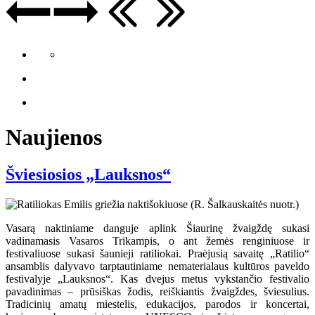
Naujienos
Šviesiosios „Lauksnos“
Vasarą naktiniame danguje aplink Šiaurinę žvaigždę sukasi
vadinamasis Vasaros Trikampis, o ant žemės renginiuose ir
festivaliuose sukasi šaunieji ratiliokai. Praėjusią savaitę „Ratilio“
ansamblis dalyvavo tarptautiniame nematerialaus kultūros paveldo
festivalyje „Lauksnos“. Kas dvejus metus vykstančio festivalio
pavadinimas – prūsiškas žodis, reiškiantis žvaigždes, šviesulius.
Tradicinių amatų miestelis, edukacijos, parodos ir koncertai,