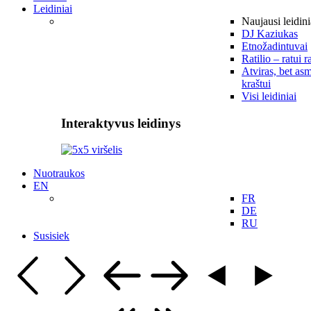
Leidiniai
Naujausi leidini
DJ Kaziukas
Etnožadintuvai
Ratilio – ratui r
Atviras, bet asm
kraštui
Visi leidiniai
Interaktyvus leidinys
Nuotraukos
EN
FR
DE
RU
Susisiek