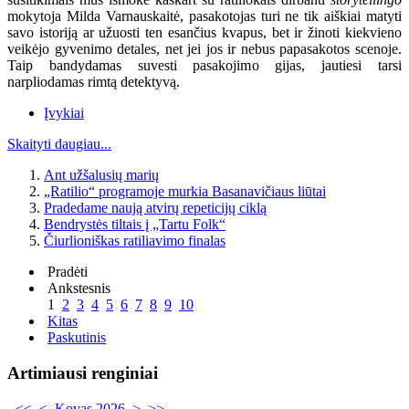
mokytoja Milda Varnauskaitė, pasakotojas turi ne tik aiškiai matyti
savo istoriją ar užuosti ten esančius kvapus, bet ir žinoti kiekvieno
veikėjo gyvenimo detales, net jei jos ir nebus papasakotos scenoje.
Taip bandydamas suvesti pasakojimo gijas, jautiesi tarsi
narpliodamas rimtą detektyvą.
Įvykiai
Skaityti daugiau...
Ant užšalusių marių
„Ratilio“ programoje murkia Basanavičiaus liūtai
Pradedame naują atvirų repeticijų ciklą
Bendrystės tiltais į „Tartu Folk“
Čiurlioniškas ratiliavimo finalas
Pradėti
Ankstesnis
1
2
3
4
5
6
7
8
9
10
Kitas
Paskutinis
Artimiausi renginiai
<<
<
Kovas 2026
>
>>