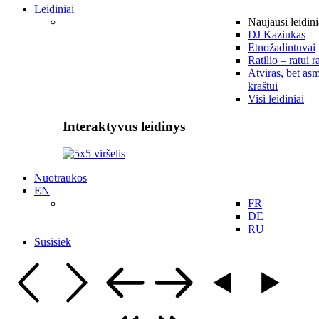
Leidiniai
Naujausi leidini
DJ Kaziukas
Etnožadintuvai
Ratilio – ratui r
Atviras, bet asm
kraštui
Visi leidiniai
Interaktyvus leidinys
Nuotraukos
EN
FR
DE
RU
Susisiek