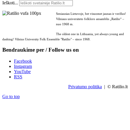
Ieškoti...
Seniausias Lietuvoje, bet visuomet jaunas ir veržlus!
Vilniaus universiteto folkloro ansamblis „Ratilio“ –
nuo 1968 m.
The oldest one in Lithuania, yet always young and
dashing! Vilnius University Folk Ensemble "Ratilio" – since 1968.
Bendraukime per / Follow us on
Facebook
Instagram
YouTube
RSS
Privatumo politika
| © Ratilio.lt
Go to top