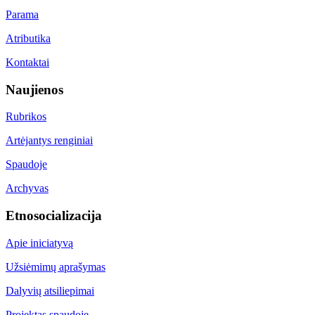
Parama
Atributika
Kontaktai
Naujienos
Rubrikos
Artėjantys renginiai
Spaudoje
Archyvas
Etnosocializacija
Apie iniciatyvą
Užsiėmimų aprašymas
Dalyvių atsiliepimai
Projektas spaudoje