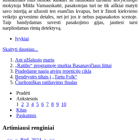
mokytoja Milda Varnauskaitė, pasakotojas turi ne tik aiškiai matyti
savo istoriją ar užuosti ten esančius kvapus, bet ir žinoti kiekvieno
veikėjo gyvenimo detales, net jei jos ir nebus papasakotos scenoje.
Taip bandydamas suvesti pasakojimo gijas, jautiesi tarsi
narpliodamas rimtą detektyvą.
Įvykiai
Skaityti daugiau...
Ant užšalusių marių
„Ratilio“ programoje murkia Basanavičiaus liūtai
Pradedame naują atvirų repeticijų ciklą
Bendrystės tiltais į „Tartu Folk“
Čiurlioniškas ratiliavimo finalas
Pradėti
Ankstesnis
1
2
3
4
5
6
7
8
9
10
Kitas
Paskutinis
Artimiausi renginiai
<<
<
Birž. 2024
>
>>