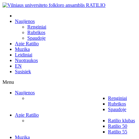
Naujienos
Renginiai
Rubrikos
Spaudoje
Apie Ratilio
Muzika
Leidiniai
Nuotraukos
EN
Susisiek
Menu
Naujienos
Renginiai
Rubrikos
Spaudoje
Apie Ratilio
Ratilio klubas
Ratilio 50
Ratilio 55
Muzika