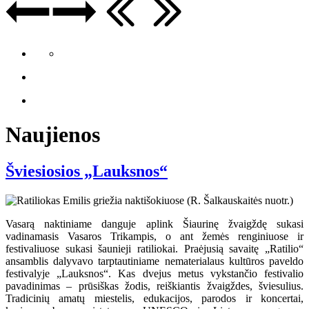
Naujienos
Šviesiosios „Lauksnos“
Vasarą naktiniame danguje aplink Šiaurinę žvaigždę sukasi
vadinamasis Vasaros Trikampis, o ant žemės renginiuose ir
festivaliuose sukasi šaunieji ratiliokai. Praėjusią savaitę „Ratilio“
ansamblis dalyvavo tarptautiniame nematerialaus kultūros paveldo
festivalyje „Lauksnos“. Kas dvejus metus vykstančio festivalio
pavadinimas – prūsiškas žodis, reiškiantis žvaigždes, šviesulius.
Tradicinių amatų miestelis, edukacijos, parodos ir koncertai,