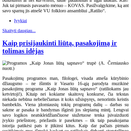
balandinis
ar net
karvelinis
, saule padabintas ir ilgai lauktas. Kas?
Juk tai pirmasis pavasario mėnuo – KOVAS. Pasižvalgykime, ką ant
savo sparnų jis atnešė VU folkloro ansambliui „Ratilio“.
Įvykiai
Skaityti daugiau...
Kaip prisijaukinti liūtą, pasakojimą ir
tolimas idėjas
Pasakojimų programos man, filologei, visada atneša kūrybinio
džiaugsmo – ne išimtis ir Vasario 16-ąją parodyta muzikinė
pasakojimų programa „Kaip Jonas liūtą sapnavo“ (ratiliokams jau
ketvirtoji!). Kitaip nei kokiame skaitovų konkurse, čia tekstas
niekada nebūna nebeliečiamas it koks užsispyręs, nenorintis keistis
bambeklis. Viena įdomiausių tokių programų dalių – darbas su
sakme ar pasaka ir bandymas išgirsti jos slepiamą mintį. Lengvai
savo logikos neatskleidžiančiuose siužetuose tenka įsivaizduoti
įvykio priešistorę, priežastis ir pasekmes – tik taip pasakojama
istorija patikėsi pats ir įtikinsi kitus. Kaip dar pačiais pirmais
susitikimais mus išmokė kaskart su ratiliokais dirbanti
storytellingo