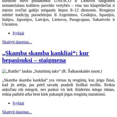
kuriuose buvo pristatomos UNESCO ir Lietuvos saugomos
nematerialaus kultūros paveldo vertybės – visu tuo klaipėdiečiai ir
miesto svečiai galėjo mėgautis liepos 8–12 dienomis. Renginys
subūrė tradicijų puoselėtojus iš Argentinos, Graikijos, Ispanijos,
Italijos, Japonijos, Latvijos, Lietuvos, Paragvajaus, Sakartvelo ir
Ukrainos.
Įvykiai
Skaityti daugiau...
„Skamba skamba kankliai“: kur
bepasisuksi – staigmena
„Skamba skamba kankliai“ yra vienas tų renginių, kur, jeigu žinai,
kad jis artėja, jau prieš savaitę pradedi fiziškai ruoštis. Reikia
anksčiau eiti miegoti, nes paskui vis tiek išsiderins miego ritmas,
reikia pailsėti arba bent kiek pakaupti jėgas renginių maratonui.
Įvykiai
Skaityti daugiau...