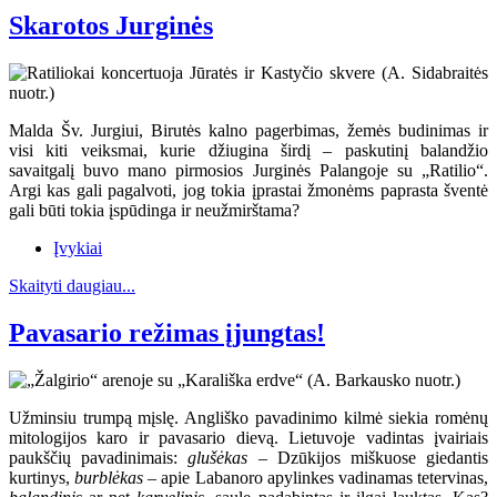
Skarotos Jurginės
Malda Šv. Jurgiui, Birutės kalno pagerbimas, žemės budinimas ir
visi kiti veiksmai, kurie džiugina širdį – paskutinį balandžio
savaitgalį buvo mano pirmosios Jurginės Palangoje su „Ratilio“.
Argi kas gali pagalvoti, jog tokia įprastai žmonėms paprasta šventė
gali būti tokia įspūdinga ir neužmirštama?
Įvykiai
Skaityti daugiau...
Pavasario režimas įjungtas!
Užminsiu trumpą mįslę. Angliško pavadinimo kilmė siekia romėnų
mitologijos karo ir pavasario dievą. Lietuvoje vadintas įvairiais
paukščių pavadinimais:
glušėkas
– Dzūkijos miškuose giedantis
kurtinys,
burblėkas
– apie Labanoro apylinkes vadinamas tetervinas,