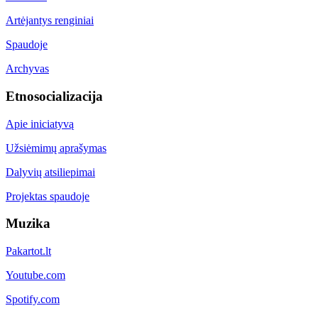
Artėjantys renginiai
Spaudoje
Archyvas
Etnosocializacija
Apie iniciatyvą
Užsiėmimų aprašymas
Dalyvių atsiliepimai
Projektas spaudoje
Muzika
Pakartot.lt
Youtube.com
Spotify.com