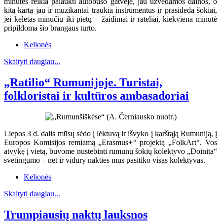
minutes reikia palaukti autobuso gatvėje, jau užvedamos dainos, o
kitą kartą jau ir muzikantai traukia instrumentus ir prasideda šokiai,
jei keletas minučių iki pietų – žaidimai ir rateliai, kiekviena minutė
pripildoma šio brangaus turto.
Kelionės
Skaityti daugiau...
„Ratilio“ Rumunijoje. Turistai,
folkloristai ir kultūros ambasadoriai
Liepos 3 d. dalis mūsų sėdo į lėktuvą ir išvyko į karštąją Rumuniją, į
Europos Komisijos remiamą „Erasmus+“ projektą „FolkArt“. Vos
atvykę į vietą, buvome nustebinti rumunų šokių kolektyvo „Doinita“
svetingumo – net ir vidury nakties mus pasitiko visas kolektyvas.
Kelionės
Skaityti daugiau...
Trumpiausių naktų lauksnos