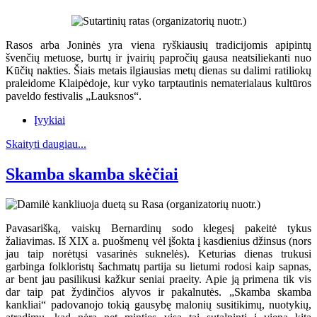
Rasos arba Joninės yra viena ryškiausių tradicijomis apipintų
švenčių metuose, burtų ir įvairių papročių gausa neatsiliekanti nuo
Kūčių nakties. Šiais metais ilgiausias metų dienas su dalimi ratiliokų
praleidome Klaipėdoje, kur vyko tarptautinis nematerialaus kultūros
paveldo festivalis „Lauksnos“.
Įvykiai
Skaityti daugiau...
Skamba skamba skėčiai
Pavasarišką, vaiskų Bernardinų sodo klegesį pakeitė tykus
žaliavimas. Iš XIX a. puošmenų vėl įšokta į kasdienius džinsus (nors
jau taip norėtųsi vasarinės suknelės). Keturias dienas trukusi
garbinga folkloristų šachmatų partija su lietumi rodosi kaip sapnas,
ar bent jau pasilikusi kažkur seniai praeity. Apie ją primena tik vis
dar taip pat žydinčios alyvos ir pakalnutės. „Skamba skamba
kankliai“ padovanojo tokią gausybę malonių susitikimų, nuotykių,