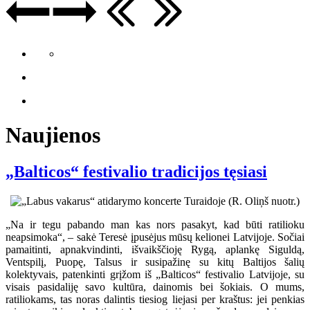
Naujienos
„Balticos“ festivalio tradicijos tęsiasi
„Na ir tegu pabando man kas nors pasakyt, kad būti ratilioku
neapsimoka“, – sakė Teresė įpusėjus mūsų kelionei Latvijoje. Sočiai
pamaitinti, apnakvindinti, išvaikščioję Rygą, aplankę Siguldą,
Ventspilį, Puopę, Talsus ir susipažinę su kitų Baltijos šalių
kolektyvais, patenkinti grįžom iš „Balticos“ festivalio Latvijoje, su
visais pasidaliję savo kultūra, dainomis bei šokiais. O mums,
ratiliokams, tas noras dalintis tiesiog liejasi per kraštus: jei penkias