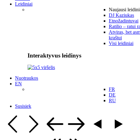
Leidiniai
Naujausi leidini
DJ Kaziukas
Etnožadintuvai
Ratilio – ratui r
Atviras, bet asm
kraštui
Visi leidiniai
Interaktyvus leidinys
Nuotraukos
EN
FR
DE
RU
Susisiek