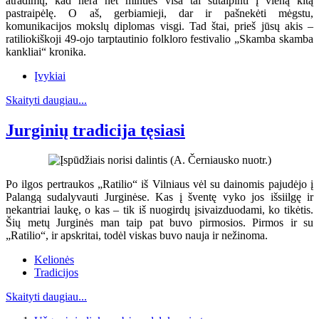
atradimų, kad nėra net minties visa tai sutalpinti į vieną kitą
pastraipėlę. O aš, gerbiamieji, dar ir pašnekėti mėgstu,
komunikacijos mokslų diplomas visgi. Tad štai, prieš jūsų akis –
ratiliokiškoji 49-ojo tarptautinio folkloro festivalio „Skamba skamba
kankliai“ kronika.
Įvykiai
Skaityti daugiau...
Jurginių tradicija tęsiasi
Po ilgos pertraukos „Ratilio“ iš Vilniaus vėl su dainomis pajudėjo į
Palangą sudalyvauti Jurginėse. Kas į šventę vyko jos išsiilgę ir
nekantriai laukę, o kas – tik iš nuogirdų įsivaizduodami, ko tikėtis.
Šių metų Jurginės man taip pat buvo pirmosios. Pirmos ir su
„Ratilio“, ir apskritai, todėl viskas buvo nauja ir nežinoma.
Kelionės
Tradicijos
Skaityti daugiau...