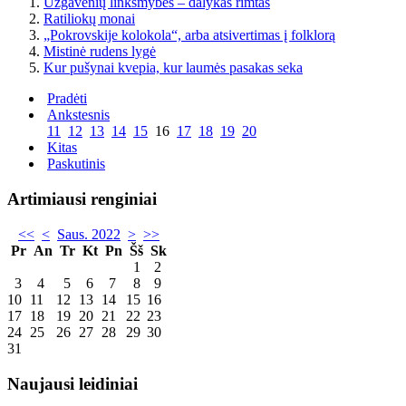
Užgavėnių linksmybės – dalykas rimtas
Ratiliokų monai
„Pokrovskije kolokola“, arba atsivertimas į folklorą
Mistinė rudens lygė
Kur pušynai kvepia, kur laumės pasakas seka
Pradėti
Ankstesnis
11
12
13
14
15
16
17
18
19
20
Kitas
Paskutinis
Artimiausi renginiai
<<
<
Saus. 2022
>
>>
Pr
An
Tr
Kt
Pn
Šš
Sk
1
2
3
4
5
6
7
8
9
10
11
12
13
14
15
16
17
18
19
20
21
22
23
24
25
26
27
28
29
30
31
Naujausi leidiniai