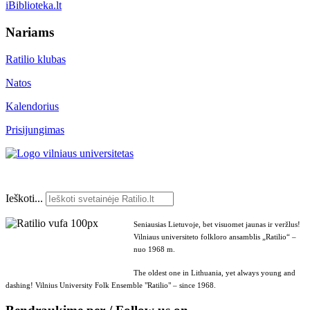
iBiblioteka.lt
Nariams
Ratilio klubas
Natos
Kalendorius
Prisijungimas
Ieškoti...
Seniausias Lietuvoje, bet visuomet jaunas ir veržlus!
Vilniaus universiteto folkloro ansamblis „Ratilio“ –
nuo 1968 m.
The oldest one in Lithuania, yet always young and
dashing! Vilnius University Folk Ensemble "Ratilio" – since 1968.