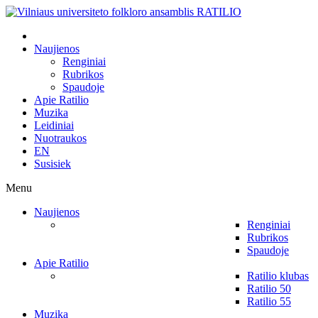
Naujienos
Renginiai
Rubrikos
Spaudoje
Apie Ratilio
Muzika
Leidiniai
Nuotraukos
EN
Susisiek
Menu
Naujienos
Renginiai
Rubrikos
Spaudoje
Apie Ratilio
Ratilio klubas
Ratilio 50
Ratilio 55
Muzika