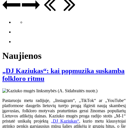
Naujienos
„DJ Kaziukas“: kai popmuzika suskamba
folkloro ritmu
Pastaruoju metu radijuje, „Instagram“, „TikTok“ ar „YouTube“
platformose daugelis lietuvių turėjo progą išgirsti naują skambesį
įgavusias, folkloro motyvais praturtintas gerai žinomas populiarių
Lietuvos atlikėjų dainas. Kaziuko mugės proga radijo stotis „M-1“
pristatė unikalų projektą
„DJ Kaziukas“
, kurio metu klausytojai
atrinko penkis garsiausius mūsų šalies atlikėjų ir grupių hitus, o šie