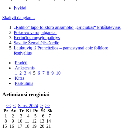
Įvykiai
Skaityti daugiau...
„Ratilio“ tapo folkloro ansamblio „Griciukas“ krikštatėviais
Pokrovo varpų atgarsiai
Kerinčios rugsėjo patirtys
Savaitė Žemaitėjės šerdie
Lauktuvių iš Prancūzijos – pamąstymai apie folkloro
festivalius
Pradėti
Ankstesnis
1
2
3
4
5
6
7
8
9
10
Kitas
Paskutinis
Artimiausi renginiai
<<
<
Saus. 2024
>
>>
Pr
An
Tr
Kt
Pn
Šš
Sk
1
2
3
4
5
6
7
8
9
10
11
12
13
14
15
16
17
18
19
20
21