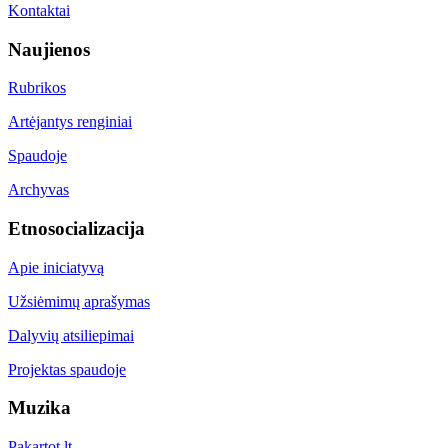
Kontaktai
Naujienos
Rubrikos
Artėjantys renginiai
Spaudoje
Archyvas
Etnosocializacija
Apie iniciatyvą
Užsiėmimų aprašymas
Dalyvių atsiliepimai
Projektas spaudoje
Muzika
Pakartot.lt