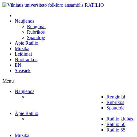
Naujienos
Renginiai
Rubrikos
Spaudoje
Apie Ratilio
Muzika
Leidiniai
Nuotraukos
EN
Susisiek
Menu
Naujienos
Renginiai
Rubrikos
Spaudoje
Apie Ratilio
Ratilio klubas
Ratilio 50
Ratilio 55
Muzika