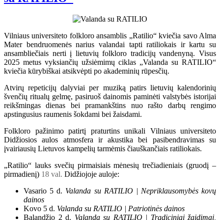
Vilniaus universiteto folkloro ansamblis „Ratilio“ kviečia savo Alma
Mater bendruomenės narius valandai tapti ratiliokais ir kartu su
ansambliečiais nerti į lietuvių folkloro tradicijų vandenyną. Visus
2025 metus vyksiančių užsiėmimų ciklas „Valanda su RATILIO“
kviečia kūrybiškai atsikvėpti po akademinių rūpesčių.
Atvirų repeticijų dalyviai per muziką patirs lietuvių kalendorinių
švenčių ritualų gelmę, pasiruoš dainomis paminėti valstybės istorijai
reikšmingas dienas bei pramankštins nuo rašto darbų rengimo
apstingusius raumenis šokdami bei žaisdami.
Folkloro pažinimo patirtį praturtins unikali Vilniaus universiteto
Didžiosios aulos atmosfera ir akustika bei pasibendravimas su
įvairiausių Lietuvos kampelių tarmėmis čiauškančiais ratiliokais.
„Ratilio“ lauks svečių pirmaisiais mėnesių trečiadieniais (gruodį –
pirmadienį)
18 val.
Didžiojoje auloje:
Vasario 5 d.
Valanda su RATILIO | Nepriklausomybės kovų
dainos
Kovo 5 d.
Valanda su RATILIO | Patriotinės dainos
Balandžio 2 d.
Valanda su RATILIO | Tradiciniai žaidimai,