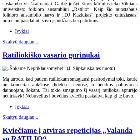
suskambo visiškai naujai. Garbė įrašyti šiuos kūrinius teko Vilniaus
universiteto folkloro ansambliui „Ratilio“. Kaip šio nuostabaus
folkloro ansamblio narys ir „DJ Kaziukas“ projekto entuziastas,
norėčiau pasidalinti savo įspūdžiais bei patirtimis.
Įvykiai
Skaityti daugiau...
Ratiliokiško vasario gurinukai
Mą atrodo, kad patiem ratiliokam smagiausi pasirodymai toki, katrie
ne koncertai aukštose didelėse scenose, o bendras pabuvimas
dainuojant, šokant. Tai tokio smagumo šį vasarį ratiliokai apturėjo
net trissyk! Nebuvėlius i buvėlius kviečiu paskaityt, kap gi tę buvo.
Įvykiai
Skaityti daugiau...
Kviečiame į atviras repeticijas „Valanda
su RATILIO“