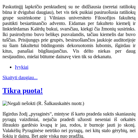
Paskutinįjį lapkričio penktadienį su ne didžiausia (neretai ratiliokų
būna ir dvigubai daugiau), bet vis tiek puikiai pasiruošusia ratiliokų
grupe susirinkome į Vilniaus universiteto Filosofijos fakultetą
pasitikti besiartinančio advento. Eidamas per fakulteto kiemelį ir
linktelėdamas Kalėdų bukui, svarsčiau, kiekgi čia žmonių susirinks.
Iki pasirodymo buvo belikęs pusvalandis, tačiau kiemelis dar buvo
tuščias. Prisijungęs prie grupės, besiruošiančios jaukioje auditorijoje
su šiam fakultetui būdingomis dekoruotomis lubomis, išgirdau ir
kitus, panašiai būgštaujančius. Vis dėlto niekas per daug
nesijaudino, mielai būtume dainavę vien tik su dekanatu.
Įvykiai
Skaityti daugiau...
Tikra puota!
Išgirdus žodį „pyraginės“, mintyse iš karto pradeda suktis skaniausių
pyragų vaizdiniai, nejučia pradedi užuosti neseniai iš orkaitės
ištraukto gardėsio kvapą ir jau, rodos, ir burnoje jauti jo skonį.
Valakėlių Pyraginėse netrūko nei pyragų, nei kitų stalo gėrybių, nei
šokių ir dainų. Bet apie viską nuo pradžių.