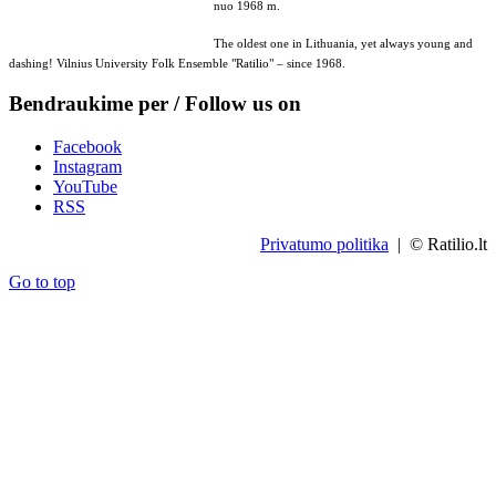
nuo 1968 m.
The oldest one in Lithuania, yet always young and
dashing! Vilnius University Folk Ensemble "Ratilio" – since 1968.
Bendraukime per / Follow us on
Facebook
Instagram
YouTube
RSS
Privatumo politika
| © Ratilio.lt
Go to top