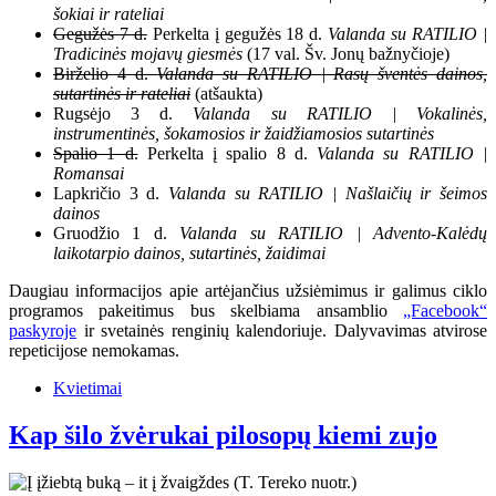
šokiai ir rateliai
Gegužės 7 d.
Perkelta į gegužės 18 d.
Valanda su RATILIO |
Tradicinės mojavų giesmės
(17 val. Šv. Jonų bažnyčioje)
Birželio 4 d.
Valanda su RATILIO | Rasų šventės dainos,
sutartinės ir rateliai
(atšaukta)
Rugsėjo 3 d.
Valanda su RATILIO | Vokalinės,
instrumentinės, šokamosios ir žaidžiamosios sutartinės
Spalio 1 d.
Perkelta į spalio 8 d.
Valanda su RATILIO |
Romansai
Lapkričio 3 d.
Valanda su RATILIO | Našlaičių ir šeimos
dainos
Gruodžio 1 d.
Valanda su RATILIO | Advento-Kalėdų
laikotarpio dainos, sutartinės, žaidimai
Daugiau informacijos apie artėjančius užsiėmimus ir galimus ciklo
programos pakeitimus bus skelbiama ansamblio
„Facebook“
paskyroje
ir svetainės renginių kalendoriuje. Dalyvavimas atvirose
repeticijose nemokamas.
Kvietimai
Kap šilo žvėrukai pilosopų kiemi zujo