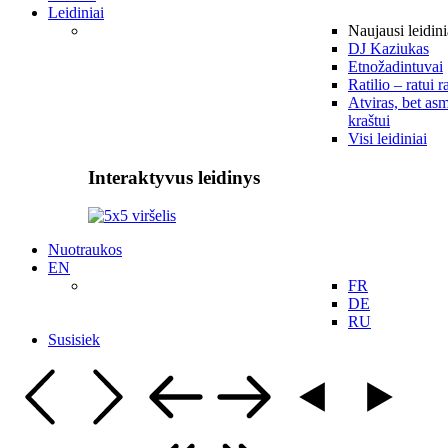
Leidiniai
Naujausi leidini
DJ Kaziukas
Etnožadintuvai
Ratilio – ratui r
Atviras, bet asm
kraštui
Visi leidiniai
Interaktyvus leidinys
Nuotraukos
EN
FR
DE
RU
Susisiek