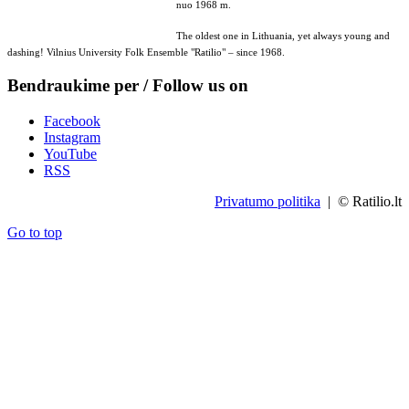
nuo 1968 m.
The oldest one in Lithuania, yet always young and
dashing! Vilnius University Folk Ensemble "Ratilio" – since 1968.
Bendraukime per / Follow us on
Facebook
Instagram
YouTube
RSS
Privatumo politika
| © Ratilio.lt
Go to top