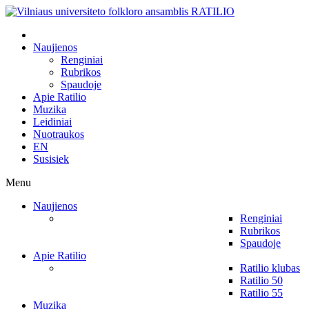
Naujienos
Renginiai
Rubrikos
Spaudoje
Apie Ratilio
Muzika
Leidiniai
Nuotraukos
EN
Susisiek
Menu
Naujienos
Renginiai
Rubrikos
Spaudoje
Apie Ratilio
Ratilio klubas
Ratilio 50
Ratilio 55
Muzika