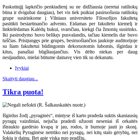
Paskutinįjį lapkričio penktadienį su ne didžiausia (neretai ratiliokų
būna ir dvigubai daugiau), bet vis tiek puikiai pasiruošusia ratiliokų
grupe susirinkome į Vilniaus universiteto Filosofijos fakultetą
pasitikti besiartinančio advento. Eidamas per fakulteto kiemelį ir
linktelėdamas Kalėdų bukui, svarsčiau, kiekgi čia žmonių susirinks.
Iki pasirodymo buvo belikęs pusvalandis, tačiau kiemelis dar buvo
tuščias. Prisijungęs prie grupės, besiruošiančios jaukioje auditorijoje
su šiam fakultetui būdingomis dekoruotomis lubomis, išgirdau ir
kitus, panašiai būgštaujančius. Vis dėlto niekas per daug
nesijaudino, mielai būtume dainavę vien tik su dekanatu.
Įvykiai
Skaityti daugiau...
Tikra puota!
Išgirdus žodį „pyraginės“, mintyse iš karto pradeda suktis skaniausių
pyragų vaizdiniai, nejučia pradedi užuosti neseniai iš orkaitės
ištraukto gardėsio kvapą ir jau, rodos, ir burnoje jauti jo skonį.
Valakėlių Pyraginėse netrūko nei pyragų, nei kitų stalo gėrybių, nei
šokių ir dainų. Bet apie viską nuo pradžių.