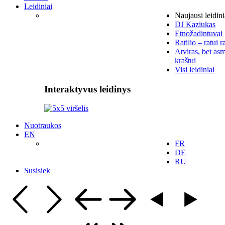
Leidiniai
Naujausi leidini
DJ Kaziukas
Etnožadintuvai
Ratilio – ratui r
Atviras, bet asm
kraštui
Visi leidiniai
Interaktyvus leidinys
Nuotraukos
EN
FR
DE
RU
Susisiek