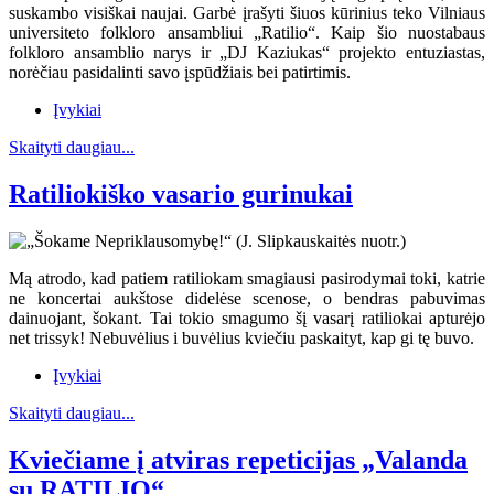
suskambo visiškai naujai. Garbė įrašyti šiuos kūrinius teko Vilniaus
universiteto folkloro ansambliui „Ratilio“. Kaip šio nuostabaus
folkloro ansamblio narys ir „DJ Kaziukas“ projekto entuziastas,
norėčiau pasidalinti savo įspūdžiais bei patirtimis.
Įvykiai
Skaityti daugiau...
Ratiliokiško vasario gurinukai
Mą atrodo, kad patiem ratiliokam smagiausi pasirodymai toki, katrie
ne koncertai aukštose didelėse scenose, o bendras pabuvimas
dainuojant, šokant. Tai tokio smagumo šį vasarį ratiliokai apturėjo
net trissyk! Nebuvėlius i buvėlius kviečiu paskaityt, kap gi tę buvo.
Įvykiai
Skaityti daugiau...
Kviečiame į atviras repeticijas „Valanda
su RATILIO“