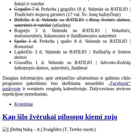
šokiai ir rateliai
Gegužės 7 d.
Perkelta į gegužės 18 d.
Valanda su RATILIO |
Tradicinės mojavų giesmės
(17 val. Šv. Jonų bažnyčioje)
Birželio 4 d.
Valanda su RATILIO | Rasų šventės dainos,
sutartinės ir rateliai
(atšaukta)
Rugsėjo 3 d.
Valanda su RATILIO | Vokalinės,
instrumentinės, šokamosios ir žaidžiamosios sutartinės
Spalio 1 d.
Perkelta į spalio 8 d.
Valanda su RATILIO |
Romansai
Lapkričio 3 d.
Valanda su RATILIO | Našlaičių ir šeimos
dainos
Gruodžio 1 d.
Valanda su RATILIO | Advento-Kalėdų
laikotarpio dainos, sutartinės, žaidimai
Daugiau informacijos apie artėjančius užsiėmimus ir galimus ciklo
programos pakeitimus bus skelbiama ansamblio
„Facebook“
paskyroje
ir svetainės renginių kalendoriuje. Dalyvavimas atvirose
repeticijose nemokamas.
Kvietimai
Kap šilo žvėrukai pilosopų kiemi zujo