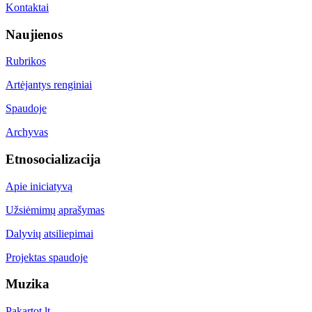
Kontaktai
Naujienos
Rubrikos
Artėjantys renginiai
Spaudoje
Archyvas
Etnosocializacija
Apie iniciatyvą
Užsiėmimų aprašymas
Dalyvių atsiliepimai
Projektas spaudoje
Muzika
Pakartot.lt