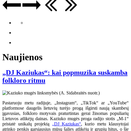
Naujienos
„DJ Kaziukas“: kai popmuzika suskamba
folkloro ritmu
Pastaruoju metu radijuje, „Instagram“, „TikTok“ ar „YouTube“
platformose daugelis lietuvių turėjo progą išgirsti naują skambesį
įgavusias, folkloro motyvais praturtintas gerai žinomas populiarių
Lietuvos atlikėjų dainas. Kaziuko mugės proga radijo stotis „M-1“
pristatė unikalų projektą
„DJ Kaziukas“
, kurio metu klausytojai
atrinko penkis garsiausius mūsų šalies atlikėjų ir grupių hitus, o šie