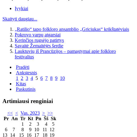
Įvykiai
Skaityti daugiau...
„Ratilio“ tapo folkloro ansamblio „Griciukas“ krikštatėviais
Pokrovo varpų atgarsiai
Kerinčios rugsėjo patirtys
Savaitė Žemaitėjės šerdie
Lauktuvių iš Prancūzijos – pamąstymai apie folkloro
festivalius
Pradėti
Ankstesnis
1
2
3
4
5
6
7
8
9
10
Kitas
Paskutinis
Artimiausi renginiai
<<
<
Vas. 2023
>
>>
Pr
An
Tr
Kt
Pn
Šš
Sk
1
2
3
4
5
6
7
8
9
10
11
12
13
14
15
16
17
18
19