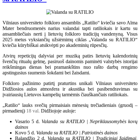
Vilniaus universiteto folkloro ansamblis „Ratilio“ kviečia savo Alma
Mater bendruomenės narius valandai tapti ratiliokais ir kartu su
ansambliečiais nerti į lietuvių folkloro tradicijų vandenyną. Visus
2025 metus vyksiančių užsiėmimų ciklas „Valanda su RATILIO“
kviečia kūrybiškai atsikvėpti po akademinių rūpesčių.
Atvirų repeticijų dalyviai per muziką patirs lietuvių kalendorinių
švenčių ritualų gelmę, pasiruoš dainomis paminėti valstybės istorijai
reikšmingas dienas bei pramankštins nuo rašto darbų rengimo
apstingusius raumenis šokdami bei žaisdami.
Folkloro pažinimo patirtį praturtins unikali Vilniaus universiteto
Didžiosios aulos atmosfera ir akustika bei pasibendravimas su
įvairiausių Lietuvos kampelių tarmėmis čiauškančiais ratiliokais.
„Ratilio“ lauks svečių pirmaisiais mėnesių trečiadieniais (gruodį –
pirmadienį)
18 val.
Didžiojoje auloje:
Vasario 5 d.
Valanda su RATILIO | Nepriklausomybės kovų
dainos
Kovo 5 d.
Valanda su RATILIO | Patriotinės dainos
Balandžio 2 d.
Valanda su RATILIO | Tradiciniai žaidimai,