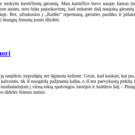
ome mokytis
kantičkinių
giesmių. Man
kantičkos
buvo naujas žanras (ne
siom ausim, nors būta pajuokavimų, kad nubarstė dalį naujokų giesmių 
. Bet, užsukusios į „Ratilio“ repertuarą, giesmės pasiliko ir įsišak
ui brangių žmonių jomis išlydėti.
uori
ą narplioti, neprailgtų net ilgiausia kelionė. Gerai, kad kaskart, kai jau,
s kalvomis, tik iš nuogirdų pažįstama kalba, o iš ten parvykusių pirklių
nusibaladojom į vieną tokią spalvingos istorijos ir kultūros šalį – Plun
s didelės šeimos narius.