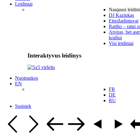
Leidiniai
Naujausi leidini
DJ Kaziukas
Etnožadintuvai
Ratilio – ratui r
Atviras, bet asm
kraštui
Visi leidiniai
Interaktyvus leidinys
Nuotraukos
EN
FR
DE
RU
Susisiek