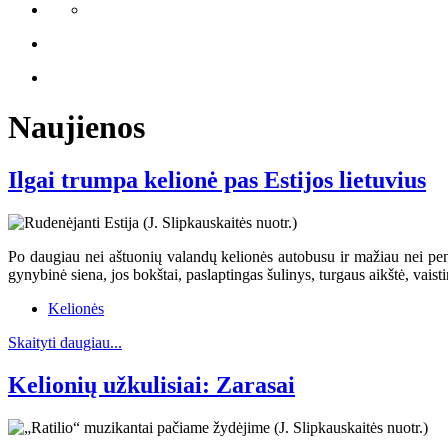
Naujienos
Ilgai trumpa kelionė pas Estijos lietuvius
Po daugiau nei aštuonių valandų kelionės autobusu ir mažiau nei penk
gynybinė siena, jos bokštai, paslaptingas šulinys, turgaus aikštė, vaist
Kelionės
Skaityti daugiau...
Kelionių užkulisiai: Zarasai