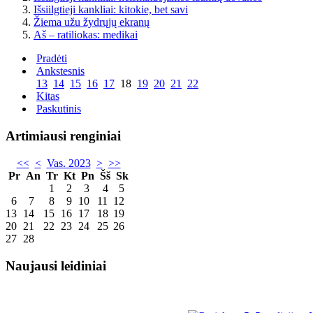
Išsiilgtieji kankliai: kitokie, bet savi
Žiema užu žydrųjų ekranų
Aš – ratiliokas: medikai
Pradėti
Ankstesnis
13
14
15
16
17
18
19
20
21
22
Kitas
Paskutinis
Artimiausi renginiai
<<
<
Vas. 2023
>
>>
Pr
An
Tr
Kt
Pn
Šš
Sk
1
2
3
4
5
6
7
8
9
10
11
12
13
14
15
16
17
18
19
20
21
22
23
24
25
26
27
28
Naujausi leidiniai