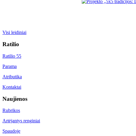
Visi leidiniai
Ratilio
Ratilio 55
Parama
Atributika
Kontaktai
Naujienos
Rubrikos
Artėjantys renginiai
Spaudoje