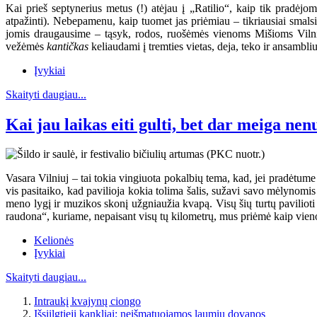
Kai prieš septynerius metus (!) atėjau į „Ratilio“, kaip tik pradėj
atpažinti). Nebepamenu, kaip tuomet jas priėmiau – tikriausiai smal
jomis draugausime – tąsyk, rodos, ruošėmės vienoms Mišioms Vilniuje
vežėmės
kantičkas
keliaudami į tremties vietas, deja, teko ir ansambli
Įvykiai
Skaityti daugiau...
Kai jau laikas eiti gulti, bet dar meiga nen
Vasara Vilniuj – tai tokia vingiuota pokalbių tema, kad, jei pradėtume j
vis pasitaiko, kad pavilioja kokia tolima šalis, sužavi savo mėlynomi
meno lygį ir muzikos skonį užgniaužia kvapą. Visų šių turtų pavilioti 
raudona“, kuriame, nepaisant visų tų kilometrų, mus priėmė kaip vieno
Kelionės
Įvykiai
Skaityti daugiau...
Intraukį kvajynų ciongo
Išsiilgtieji kankliai: neišmatuojamos laumių dovanos