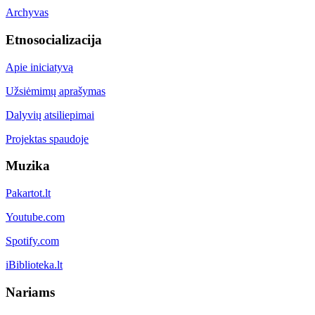
Archyvas
Etnosocializacija
Apie iniciatyvą
Užsiėmimų aprašymas
Dalyvių atsiliepimai
Projektas spaudoje
Muzika
Pakartot.lt
Youtube.com
Spotify.com
iBiblioteka.lt
Nariams