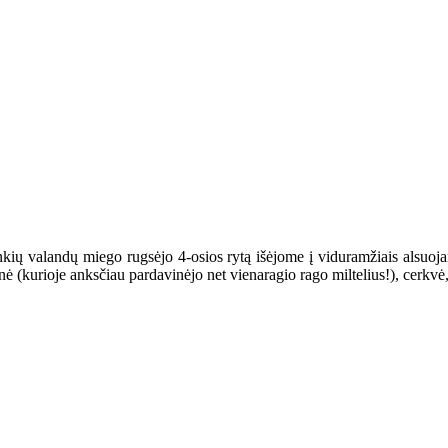
ių valandų miego rugsėjo 4-osios rytą išėjome į viduramžiais alsuojan
inė (kurioje anksčiau pardavinėjo net vienaragio rago miltelius!), cerkvė,