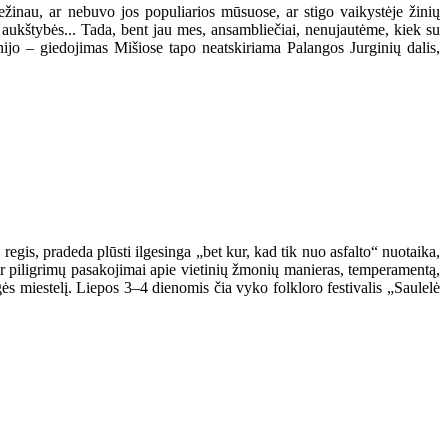
žinau, ar nebuvo jos populiarios mūsuose, ar stigo vaikystėje žinių
aukštybės... Tada, bent jau mes, ansambliečiai, nenujautėme, kiek su
nijo – giedojimas Mišiose tapo neatskiriama Palangos Jurginių dalis,
 regis, pradeda plūsti ilgesinga „bet kur, kad tik nuo asfalto“ nuotaika,
 ir piligrimų pasakojimai apie vietinių žmonių manieras, temperamentą,
gės miestelį. Liepos 3–4 dienomis čia vyko folkloro festivalis „Saulelė