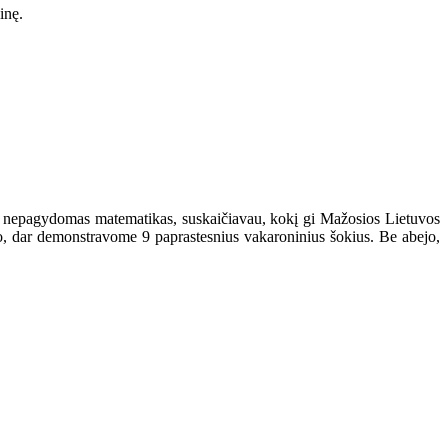
inę.
su nepagydomas matematikas, suskaičiavau, kokį gi Mažosios Lietuvos
to, dar demonstravome 9 paprastesnius vakaroninius šokius. Be abejo,