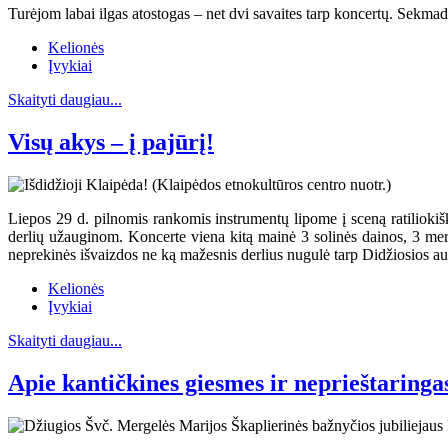
Turėjom labai ilgas atostogas – net dvi savaites tarp koncertų. Sekma
Kelionės
Įvykiai
Skaityti daugiau...
Visų akys – į pajūrį!
Liepos 29 d. pilnomis rankomis instrumentų lipome į sceną ratiliok
derlių užauginom. Koncerte viena kitą mainė 3 solinės dainos, 3 mer
neprekinės išvaizdos ne ką mažesnis derlius nugulė tarp Didžiosios aul
Kelionės
Įvykiai
Skaityti daugiau...
Apie kantičkines giesmes ir neprieštaringa