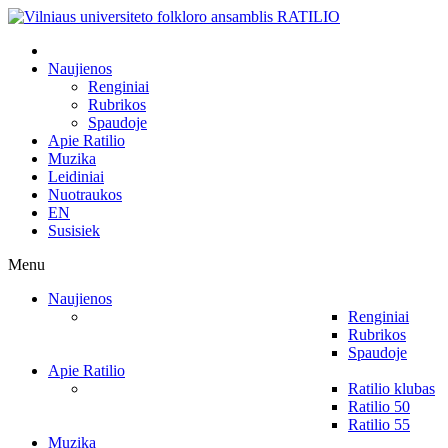
Naujienos
Renginiai
Rubrikos
Spaudoje
Apie Ratilio
Muzika
Leidiniai
Nuotraukos
EN
Susisiek
Menu
Naujienos
Renginiai
Rubrikos
Spaudoje
Apie Ratilio
Ratilio klubas
Ratilio 50
Ratilio 55
Muzika