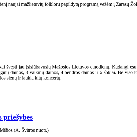
dienį naujai mažlietuvių folkloru papildytą programą vežėm į Zarasų Žol
iškai švęsti jau įsisiūbavusių Mažosios Lietuvos etnodienų. Kadangi e
ginų dainos, 3 vaikinų dainos, 4 bendros dainos ir 6 šokiai. Be viso 
os sienų ir laukia kitų koncertų.
s priešybes