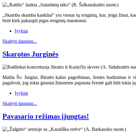
„Skamba skamba kankliai“ yra vienas tų renginių, kur, jeigu žinai, kad ji
bent kiek pakaupti jėgas renginių maratonui.
Įvykiai
Skaityti daugiau...
Skarotos Jurginės
Malda Šv. Jurgiui, Birutės kalno pagerbimas, žemės budinimas ir vis
pagalvoti, jog tokia įprastai žmonėms paprasta šventė gali būti tokia 
Įvykiai
Skaityti daugiau...
Pavasario režimas įjungtas!