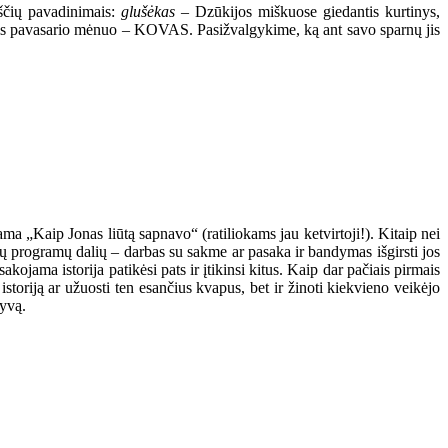
kščių pavadinimais:
glušėkas
– Dzūkijos miškuose giedantis kurtinys,
masis pavasario mėnuo – KOVAS. Pasižvalgykime, ką ant savo sparnų jis
 „Kaip Jonas liūtą sapnavo“ (ratiliokams jau ketvirtoji!). Kitaip nei
ų programų dalių – darbas su sakme ar pasaka ir bandymas išgirsti jos
kojama istorija patikėsi pats ir įtikinsi kitus. Kaip dar pačiais pirmais
storiją ar užuosti ten esančius kvapus, bet ir žinoti kiekvieno veikėjo
tyvą.