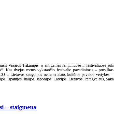
is Vasaros Trikampis, o ant žemės renginiuose ir festivaliuose sukasi
s“. Kas dvejus metus vykstančio festivalio pavadinimas – prūsiškas žo
O ir Lietuvos saugomos nematerialaus kultūros paveldo vertybės – vi
os, Ispanijos, Italijos, Japonijos, Latvijos, Lietuvos, Paragvajaus, Saka
i – staigmena