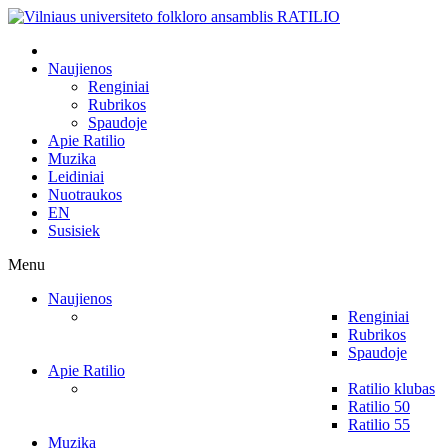
Naujienos
Renginiai
Rubrikos
Spaudoje
Apie Ratilio
Muzika
Leidiniai
Nuotraukos
EN
Susisiek
Menu
Naujienos
Renginiai
Rubrikos
Spaudoje
Apie Ratilio
Ratilio klubas
Ratilio 50
Ratilio 55
Muzika