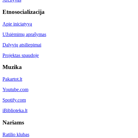
Etnosocializacija
Apie iniciatyvą
Užsiėmimų aprašymas
Dalyvių atsiliepimai
Projektas spaudoje
Muzika
Pakartot.lt
Youtube.com
Spotify.com
iBiblioteka.lt
Nariams
Ratilio klubas