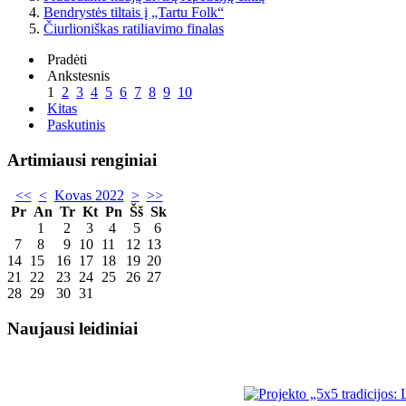
Bendrystės tiltais į „Tartu Folk“
Čiurlioniškas ratiliavimo finalas
Pradėti
Ankstesnis
1
2
3
4
5
6
7
8
9
10
Kitas
Paskutinis
Artimiausi renginiai
<<
<
Kovas 2022
>
>>
Pr
An
Tr
Kt
Pn
Šš
Sk
1
2
3
4
5
6
7
8
9
10
11
12
13
14
15
16
17
18
19
20
21
22
23
24
25
26
27
28
29
30
31
Naujausi leidiniai