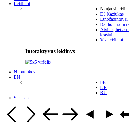
Leidiniai
Naujausi leidini
DJ Kaziukas
Etnožadintuvai
Ratilio – ratui r
Atviras, bet asm
kraštui
Visi leidiniai
Interaktyvus leidinys
Nuotraukos
EN
FR
DE
RU
Susisiek