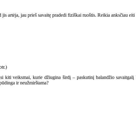
s artėja, jau prieš savaitę pradedi fiziškai ruoštis. Reikia anksčiau eiti 
i kiti veiksmai, kurie džiugina širdį – paskutinį balandžio savaitgal
įspūdinga ir neužmirštama?