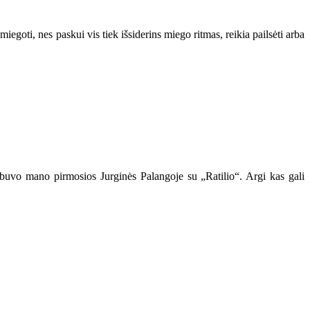
miegoti, nes paskui vis tiek išsiderins miego ritmas, reikia pailsėti arba
į buvo mano pirmosios Jurginės Palangoje su „Ratilio“. Argi kas gali