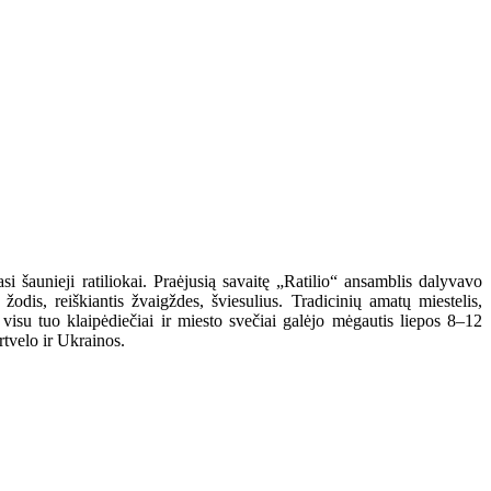
 šaunieji ratiliokai. Praėjusią savaitę „Ratilio“ ansamblis dalyvavo
dis, reiškiantis žvaigždes, šviesulius. Tradicinių amatų miestelis,
su tuo klaipėdiečiai ir miesto svečiai galėjo mėgautis liepos 8–12
rtvelo ir Ukrainos.