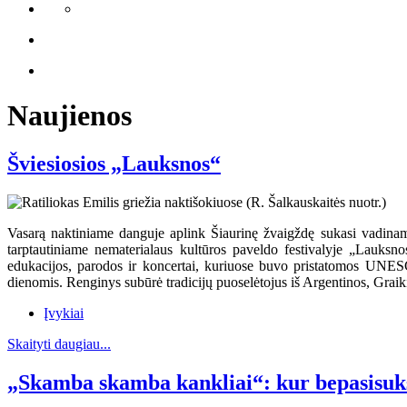
Naujienos
Šviesiosios „Lauksnos“
Vasarą naktiniame danguje aplink Šiaurinę žvaigždę sukasi vadinamas
tarptautiniame nematerialaus kultūros paveldo festivalyje „Lauksno
edukacijos, parodos ir koncertai, kuriuose buvo pristatomos UNESC
dienomis. Renginys subūrė tradicijų puoselėtojus iš Argentinos, Graikij
Įvykiai
Skaityti daugiau...
„Skamba skamba kankliai“: kur bepasisuks