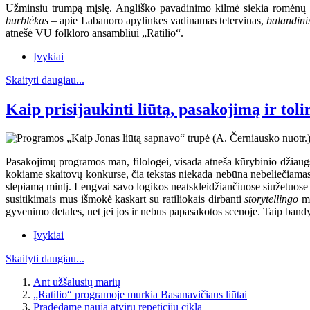
Užminsiu trumpą mįslę. Angliško pavadinimo kilmė siekia romėnų mi
burblėkas
– apie Labanoro apylinkes vadinamas tetervinas,
balandin
atnešė VU folkloro ansambliui „Ratilio“.
Įvykiai
Skaityti daugiau...
Kaip prisijaukinti liūtą, pasakojimą ir toli
Pasakojimų programos man, filologei, visada atneša kūrybinio džiaugs
kokiame skaitovų konkurse, čia tekstas niekada nebūna nebeliečiamas 
slepiamą mintį. Lengvai savo logikos neatskleidžiančiuose siužetuose ten
susitikimais mus išmokė kaskart su ratiliokais dirbanti
storytellingo
mo
gyvenimo detales, net jei jos ir nebus papasakotos scenoje. Taip bandy
Įvykiai
Skaityti daugiau...
Ant užšalusių marių
„Ratilio“ programoje murkia Basanavičiaus liūtai
Pradedame naują atvirų repeticijų ciklą