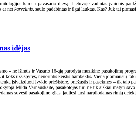
tologijos karo ir pavasario dievą. Lietuvoje vadintas įvairiais pau
is
ar net
karvelinis
, saule padabintas ir ilgai lauktas. Kas? Juk tai pir
mas idėjas
mo – ne išimtis ir Vasario 16-ąją parodyta muzikinė pasakojimų programa
it koks užsispyręs, nenorintis keistis bambeklis. Viena įdomiausių toki
ka įsivaizduoti įvykio priešistorę, priežastis ir pasekmes – tik taip pasa
kytoja Milda Varnauskaitė, pasakotojas turi ne tik aiškiai matyti savo i
damas suvesti pasakojimo gijas, jautiesi tarsi narpliodamas rimtą detek