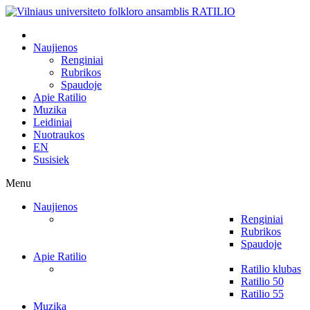
Naujienos
Renginiai
Rubrikos
Spaudoje
Apie Ratilio
Muzika
Leidiniai
Nuotraukos
EN
Susisiek
Menu
Naujienos
Renginiai
Rubrikos
Spaudoje
Apie Ratilio
Ratilio klubas
Ratilio 50
Ratilio 55
Muzika