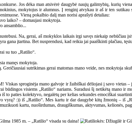
 konkurse. Jos dėka man atsivėrė daugybė naujų galimybių, kurių viena
 mokinius, mokytojus ir alumnus. Į renginį atvykau ir aš ir ten sutika
venimuose. Vieną pokalbio dalį man norisi aprašyti detaliau:
aisvo laiko? – domaujasi mokytoja.
ro ansamblio...
nustebusi. Na, gerai, aš mokyklos laikais irgi savęs niekaip nebūčiau įsiv
 gana įtartina. Bet nusprendusi, kad reikia jai paaiškinti plačiau, tęsiu
rai su tuo „Ratilio“.
ausia manęs mokytoja.
oją. Greičiausiai sutrikimas gerai matomas mano veide, nes mokytoja sku
kas sproginėja mano galvoje ir žaibiškai dėliojasi į savo vietas – jo
ikrai būdingos visiems „Ratilio“ nariams. Suradusi šį netikėtą mano ir 
š to paties kolektyvo, negalėtų per kelias sekundes emociškai suartinti 
avo vyrą? :)) iš „Ratilio“. Mes kartu ir dar daugybė kitų žmonių – iš „
ras muzikuoti kartu, nuoširdumas, draugiškumas, aktyvumas, kelionės, p