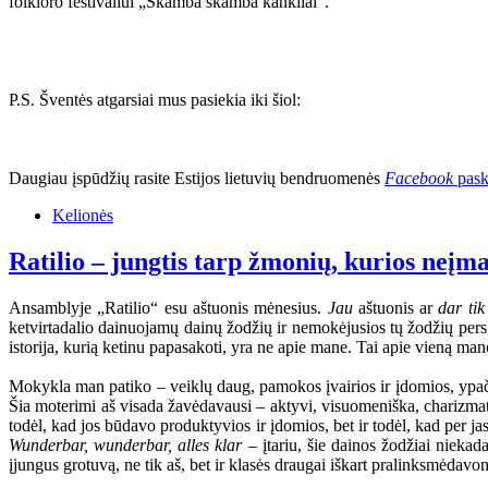
folkloro festivaliui „Skamba skamba kankliai“.
P.S. Šventės atgarsiai mus pasiekia iki šiol:
Daugiau įspūdžių rasite Estijos lietuvių bendruomenės
Facebook
pask
Kelionės
Ratilio – jungtis tarp žmonių, kurios neįm
Ansamblyje „Ratilio“ esu aštuonis mėnesius.
Jau
aštuonis ar
dar tik
ketvirtadalio dainuojamų dainų žodžių ir nemokėjusios tų žodžių perskai
istorija, kurią ketinu papasakoti, yra ne apie mane. Tai apie vieną 
Mokykla man patiko – veiklų daug, pamokos įvairios ir įdomios, ypač 
Šia moterimi aš visada žavėdavausi – aktyvi, visuomeniška, charizmat
todėl, kad jos būdavo produktyvios ir įdomios, bet ir todėl, kad per ja
Wunderbar, wunderbar, alles klar
– įtariu, šie dainos žodžiai niekad
įjungus grotuvą, ne tik aš, bet ir klasės draugai iškart pralinksmėdav