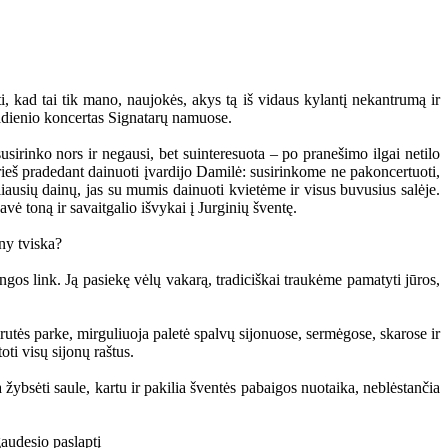
ti, kad tai tik mano, naujokės, akys tą iš vidaus kylantį nekantrumą ir
iadienio koncertas Signatarų namuose.
usirinko nors ir negausi, bet suinteresuota – po pranešimo ilgai netilo
prieš pradedant dainuoti įvardijo Damilė: susirinkome ne pakoncertuoti,
eliausių dainų, jas su mumis dainuoti kvietėme ir visus buvusius salėje.
vė toną ir savaitgalio išvykai į Jurginių šventę.
angos link. Ją pasiekę vėlų vakarą, tradiciškai traukėme pamatyti jūros,
rutės parke, mirguliuoja paletė spalvų sijonuose, sermėgose, skarose ir
i visų sijonų raštus.
ybsėti saule, kartu ir pakilia šventės pabaigos nuotaika, neblėstančia