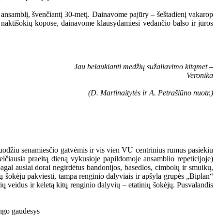
“ ansamblį, švenčiantį 30-metį. Dainavome pajūry – šeštadienį vakarop
 naktišokių kopose, dainavome klausydamiesi vedančio balso ir jūros
Jau belaukianti medžių sužaliavimo kitąmet –
Veronika
(D. Martinaitytės ir A. Petrašiūno nuotr.)
kuodžiu senamiesčio gatvėmis ir vis vien VU centrinius rūmus pasiekiu
eičiausia praeitą dieną vykusioje papildomoje ansamblio repeticijoje)
pagal ausiai dorai negirdėtus bandonijos, basedlos, cimbolų ir smuikų,
gų šokėjų pakviesti, tampa renginio dalyviais ir apšyla grupės „Biplan“
ų veidus ir keletą kitų renginio dalyvių – etatinių šokėjų. Pusvalandis