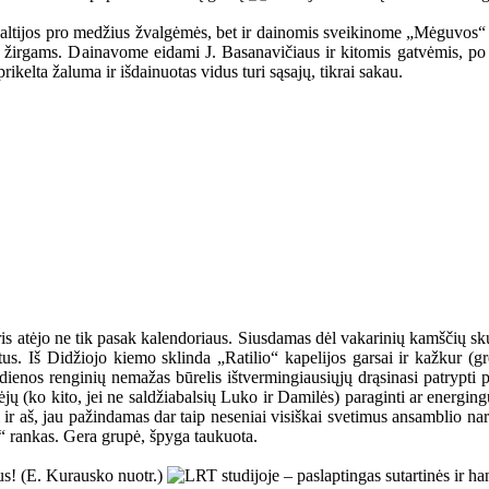
ik Baltijos pro medžius žvalgėmės, bet ir dainomis sveikinome „Mėguvos
s žirgams. Dainavome eidami J. Basanavičiaus ir kitomis gatvėmis, po
rikelta žaluma ir išdainuotas vidus turi sąsajų, tikrai sakau.
ris atėjo ne tik pasak kalendoriaus. Siusdamas dėl vakarinių kamščių s
us. Iš Didžiojo kiemo sklinda „Ratilio“ kapelijos garsai ir kažkur (gr
dienos renginių nemažas būrelis ištvermingiausiųjų drąsinasi patrypti 
ėjų (ko kito, jei ne saldžiabalsių Luko ir Damilės) paraginti ar energin
 ir aš, jau pažindamas dar taip neseniai visiškai svetimus ansamblio nari
n“ rankas. Gera grupė, špyga taukuota.