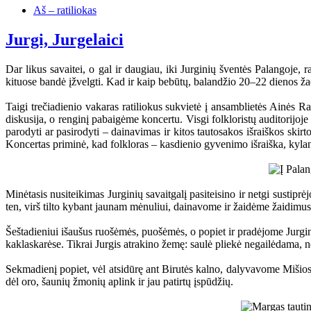
Aš – ratiliokas
Jurgi, Jurgelaici
Dar likus savaitei, o gal ir daugiau, iki Jurginių šventės Palangoje, 
kituose bandė įžvelgti. Kad ir kaip bebūtų, balandžio 20–22 dienos ža
Taigi trečiadienio vakaras ratiliokus sukvietė į ansamblietės Ainės Ra
diskusija, o renginį pabaigėme koncertu. Visgi folkloristų auditorijoj
parodyti ar pasirodyti – dainavimas ir kitos tautosakos išraiškos skirt
Koncertas priminė, kad folkloras – kasdienio gyvenimo išraiška, kylanti 
Minėtasis nusiteikimas Jurginių savaitgalį pasiteisino ir netgi sustipr
ten, virš tilto kybant jaunam mėnuliui, dainavome ir žaidėme žaidimu
Šeštadieniui išaušus ruošėmės, puošėmės, o popiet ir pradėjome Jurgini
kaklaskarėse. Tikrai Jurgis atrakino žemę: saulė pliekė negailėdama,
Sekmadienį popiet, vėl atsidūrę ant Birutės kalno, dalyvavome Mišiose
dėl oro, šaunių žmonių aplink ir jau patirtų įspūdžių.