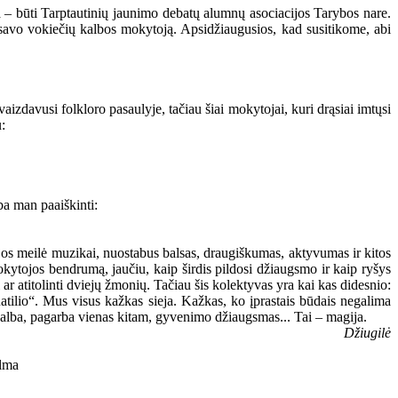
 – būti Tarptautinių jaunimo debatų alumnų asociacijos Tarybos nare.
u savo vokiečių kalbos mokytoją. Apsidžiaugusios, kad susitikome, abi
aizdavusi folkloro pasaulyje, tačiau šiai mokytojai, kuri drąsiai imtųsi
:
ba man paaiškinti:
s meilė muzikai, nuostabus balsas, draugiškumas, aktyvumas ir kitos
mokytojos bendrumą, jaučiu, kaip širdis pildosi džiaugsmo ir kaip ryšys
ar atitolinti dviejų žmonių. Tačiau šis kolektyvas yra kai kas didesnio:
Ratilio“. Mus visus kažkas sieja. Kažkas, ko įprastais būdais negalima
agalba, pagarba vienas kitam, gyvenimo džiaugsmas... Tai – magija.
Džiugilė