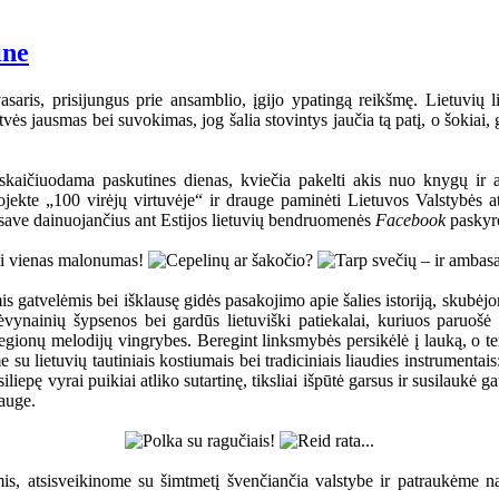
ine
asaris, prisijungus prie ansamblio, įgijo ypatingą reikšmę. Lietuvių li
vės jausmas bei suvokimas, jog šalia stovintys jaučia tą patį, o šokiai, 
, skaičiuodama paskutines dienas, kviečia pakelti akis nuo knygų ir
ekte „100 virėjų virtuvėje“ ir drauge paminėti Lietuvos Valstybės at
ę save dainuojančius ant Estijos lietuvių bendruomenės
Facebook
paskyro
s gatvelėmis bei išklausę gidės pasakojimo apie šalies istoriją, skubėjo
vynainių šypsenos bei gardūs lietuviški patiekalai, kuriuos paruošė
onų melodijų vingrybes. Beregint linksmybės persikėlė į lauką, o ten į r
 su lietuvių tautiniais kostiumais bei tradiciniais liaudies instrumenta
iepę vyrai puikiai atliko sutartinę, tiksliai išpūtė garsus ir susilaukė 
rauge.
s, atsisveikinome su šimtmetį švenčiančia valstybe ir patraukėme nam