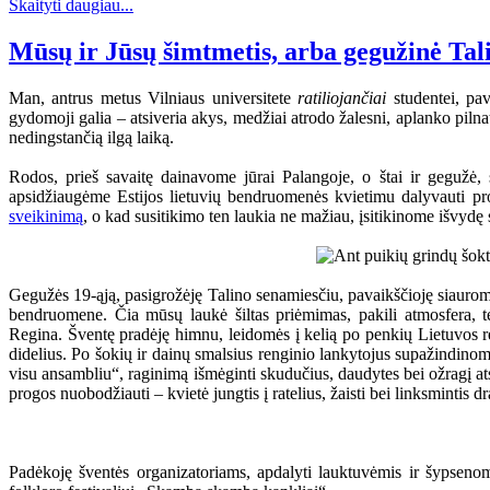
Skaityti daugiau...
Mūsų ir Jūsų šimtmetis, arba gegužinė Tal
Man, antrus metus Vilniaus universitete
ratiliojančiai
studentei, pav
gydomoji galia – atsiveria akys, medžiai atrodo žalesni, aplanko pilnat
nedingstančią ilgą laiką.
Rodos, prieš savaitę dainavome jūrai Palangoje, o štai ir gegužė
apsidžiaugėme Estijos lietuvių bendruomenės kvietimu dalyvauti proj
sveikinimą
, o kad susitikimo ten laukia ne mažiau, įsitikinome išvyd
Gegužės 19-ąją, pasigrožėję Talino senamiesčiu, pavaikščioję siauromi
bendruomene. Čia mūsų laukė šiltas priėmimas, pakili atmosfera, tė
Regina. Šventę pradėję himnu, leidomės į kelią po penkių Lietuvos regi
didelius. Po šokių ir dainų smalsius renginio lankytojus supažindinome
visu ansambliu“, raginimą išmėginti skudučius, daudytes bei ožragį atsil
progos nuobodžiauti – kvietė jungtis į ratelius, žaisti bei linksmintis d
Padėkoję šventės organizatoriams, apdalyti lauktuvėmis ir šypsenomi