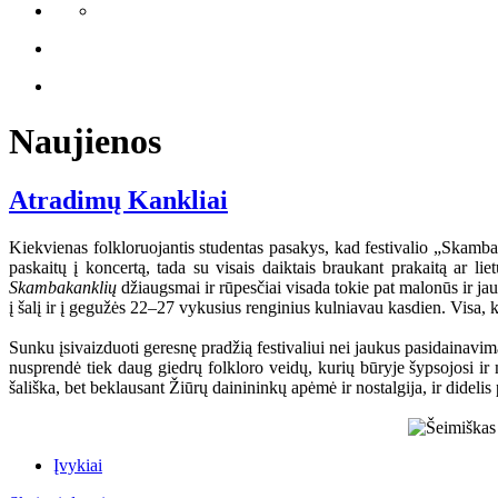
Naujienos
Atradimų Kankliai
Kiekvienas folkloruojantis studentas pasakys, kad festivalio „Skamba 
paskaitų į koncertą, tada su visais daiktais braukant prakaitą ar l
Skambakanklių
džiaugsmai ir rūpesčiai visada tokie pat malonūs ir ja
į šalį ir į gegužės 22–27 vykusius renginius kulniavau kasdien. Visa,
Sunku įsivaizduoti geresnę pradžią festivaliui nei jaukus pasidainavi
nusprendė tiek daug giedrų folkloro veidų, kurių būryje šypsojosi ir
šališka, bet beklausant Žiūrų dainininkų apėmė ir nostalgija, ir didel
Įvykiai