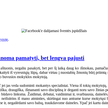
yroje
.
anoma pamatyti, bet lengva pajusti
aštuonis, negaliu pasakyti, bet per šį laiką daug ko išmokau, pamačiau
tyti iš vyresniųjų lūpų, dabar virtau į nuostabių žmonių būrį priimtą na
mano buvusios mokyklos mokytoją.
jei jas veda sudominti mokantys specialistai. Viena iš tokių mokytojų
iška, draugiška, išmananti savo discipliną ir deganti noru savo žinia
s būdavo linksma. Žaidimai, debatai, vaidinimai ir, svarbiausia, dainelė
a neišsitrins iš mano atminties, skirtingai nuo antrame kurse mokytųsi
ome ir, negailėdami savo balsų, traukdavome daineles. Ypač jei kartu dai