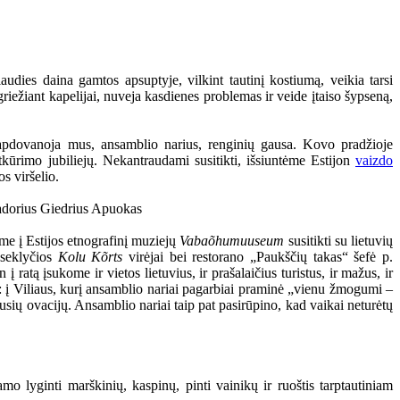
audies daina gamtos apsuptyje, vilkint tautinį kostiumą, veikia tarsi
griežiant kapelijai, nuveja kasdienes problemas ir veide įtaiso šypseną,
 apdovanoja mus, ansamblio narius, renginių gausa. Kovo pradžioje
kūrimo jubiliejų. Nekantraudami susitikti, išsiuntėme Estijon
vaizdo
s viršelio.
me į Estijos etnografinį muziejų
Vabaõhumuuseum
susitikti su lietuvių
 seklyčios
Kolu Kõrts
virėjai bei restorano „Paukščių takas“ šefė p.
atą įsukome ir vietos lietuvius, ir prašalaičius turistus, ir mažus, ir
is: į Viliaus, kurį ansamblio nariai pagarbiai praminė „vienu žmogumi –
gausių ovacijų. Ansamblio nariai taip pat pasirūpino, kad vaikai neturėtų
o lyginti marškinių, kaspinų, pinti vainikų ir ruoštis tarptautiniam