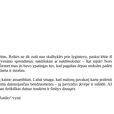
mu. Reikės ne tik zuiti nuo skalbyklės prie lygintuvo, paskui lėkte iš
 gyvenimo sprendimus: naktišokiai ar
naktimoksliai
– štai mįslė! Nors
s. Šiemet man jis buvo ypatingas tuo, kad pagaliau drįsau mokslus padėti
dama ir surašau.
rų kaimo ansambliais. Labai smagu, kad malonų pavakarį kartu praleisti
inėmis dainuojančias bendruomenes – jų pavyzdys įkvėpė ir sušildė. Aš
omas dzūkiškas dainas traukėm ir
širdzys dzaugės
.