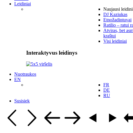
Leidiniai
Naujausi leidini
DJ Kaziukas
Etnožadintuvai
Ratilio – ratui r
Atviras, bet asm
kraštui
Visi leidiniai
Interaktyvus leidinys
Nuotraukos
EN
FR
DE
RU
Susisiek