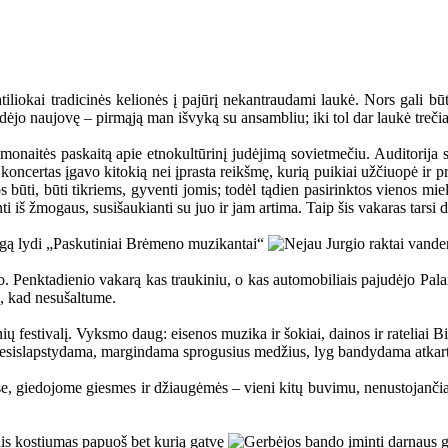
ratiliokai tradicinės kelionės į pajūrį nekantraudami laukė. Nors gali bū
dėjo naujovę – pirmąją man išvyką su ansambliu; iki tol dar laukė treč
monaitės paskaitą apie etnokultūrinį judėjimą sovietmečiu. Auditorija s
e koncertas įgavo kitokią nei įprasta reikšmę, kurią puikiai užčiuopė ir 
os būti, būti tikriems, gyventi jomis; todėl tądien pasirinktos vienos mi
iš žmogaus, susišaukianti su juo ir jam artima. Taip šis vakaras tarsi da
ėjo. Penktadienio vakarą kas traukiniu, o kas automobiliais pajudėjo Pal
s, kad nesušaltume.
ų festivalį. Vyksmo daug: eisenos muzika ir šokiai, dainos ir rateliai Bi
 nesislapstydama, margindama sprogusius medžius, lyg bandydama atkartot
, giedojome giesmes ir džiaugėmės – vieni kitų buvimu, nenustojančia ž