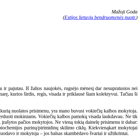
Mažoji Goda
(
Estijos lietuvių bendruomenės nuotr.
)
 ir pajutau. Iš žalios naujokės, rugsėjo mėnesį dar nesupratusios nei
rę, kurios širdis, regis, visada ir priklausė šiam kolektyvui. Tačiau ši
, kurią nuolatos prisimenu, yra mano buvusi vokiečių kalbos mokytoja.
s perduoti mokiniams. Vokiečių kalbos pamokų visada laukdavau. Ne tik
s, įrašytos pačios mokytojos. Ne vieną tokią dainelę prisimenu ir dabar:
 biochemijos purinų/pirimidinų skilimo ciklų. Kiekvienąkart mokytojai
nuodavo ir mokytoja – jos balsas skambėdavo švariai ir užtikrintai.