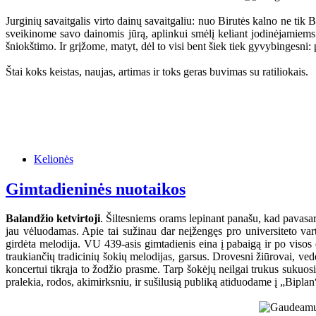
Jurginių savaitgalis virto dainų savaitgaliu: nuo Birutės kalno ne t
sveikinome savo dainomis jūrą, aplinkui smėlį keliant jodinėjamiem
šniokštimo. Ir grįžome, matyt, dėl to visi bent šiek tiek gyvybingesni: p
Štai koks keistas, naujas, artimas ir toks geras buvimas su ratiliokais.
Kelionės
Gimtadieninės nuotaikos
Balandžio ketvirtoji
. Šiltesniems orams lepinant panašu, kad pavasa
jau vėluodamas. Apie tai sužinau dar neįžengęs pro universiteto vart
girdėta melodija. VU 439-asis gimtadienis eina į pabaigą ir po visos 
traukiančių tradicinių šokių melodijas, garsus. Drovesni žiūrovai, ved
koncertui tikrąja to žodžio prasme. Tarp šokėjų neilgai trukus sukuosi
pralekia, rodos, akimirksniu, ir sušilusią publiką atiduodame į „Bipla