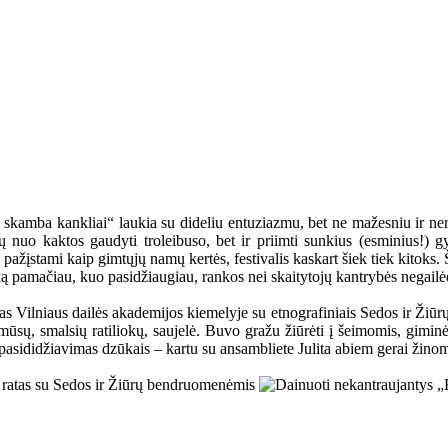
skamba kankliai“ laukia su dideliu entuziazmu, bet ne mažesniu ir neri
ietų nuo kaktos gaudyti troleibuso, bet ir priimti sunkius (esminius!)
u pažįstami kaip gimtųjų namų kertės, festivalis kaskart šiek tiek kitok
 ką pamačiau, kuo pasidžiaugiau, rankos nei skaitytojų kantrybės negailė
mas Vilniaus dailės akademijos kiemelyje su etnografiniais Sedos ir Žiū
 mūsų, smalsių ratiliokų, saujelė. Buvo gražu žiūrėti į šeimomis, gim
is pasididžiavimas dzūkais – kartu su ansambliete Julita abiem gerai žin