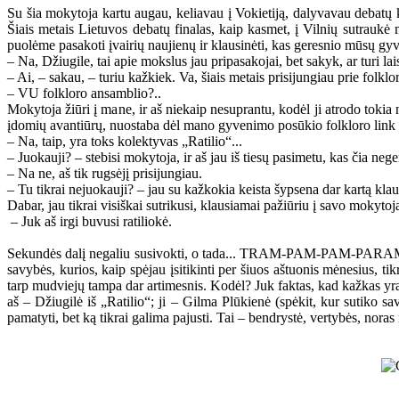
Su šia mokytoja kartu augau, keliavau į Vokietiją, dalyvavau debatų
Šiais metais Lietuvos debatų finalas, kaip kasmet, į Vilnių sutraukė
puolėme pasakoti įvairių naujienų ir klausinėti, kas geresnio mūsų gy
– Na, Džiugile, tai apie mokslus jau pripasakojai, bet sakyk, ar turi l
– Ai, – sakau, – turiu kažkiek. Va, šiais metais prisijungiau prie folklo
– VU folkloro ansamblio?..
Mokytoja žiūri į mane, ir aš niekaip nesuprantu, kodėl ji atrodo tokia 
įdomių avantiūrų, nuostaba dėl mano gyvenimo posūkio folkloro link yra
– Na, taip, yra toks kolektyvas „Ratilio“...
– Juokauji? – stebisi mokytoja, ir aš jau iš tiesų pasimetu, kas čia nege
– Na ne, aš tik rugsėjį prisijungiau.
– Tu tikrai nejuokauji? – jau su kažkokia keista šypsena dar kartą kl
Dabar, jau tikrai visiškai sutrikusi, klausiamai pažiūriu į savo mokyt
– Juk aš irgi buvusi ratiliokė.
Sekundės dalį negaliu susivokti, o tada... TRAM-PAM-PAM-PARAM! Vis
savybės, kurios, kaip spėjau įsitikinti per šiuos aštuonis mėnesius, t
tarp mudviejų tampa dar artimesnis. Kodėl? Juk faktas, kad kažkas yra i
aš – Džiugilė iš „Ratilio“; ji – Gilma Plūkienė (spėkit, kur sutiko s
pamatyti, bet ką tikrai galima pajusti. Tai – bendrystė, vertybės, no