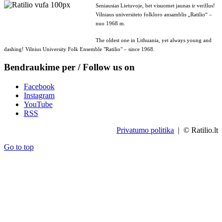
Seniausias Lietuvoje, bet visuomet jaunas ir veržlus!
Vilniaus universiteto folkloro ansamblis „Ratilio“ –
nuo 1968 m.
The oldest one in Lithuania, yet always young and
dashing! Vilnius University Folk Ensemble "Ratilio" – since 1968.
Bendraukime per / Follow us on
Facebook
Instagram
YouTube
RSS
Privatumo politika
| © Ratilio.lt
Go to top