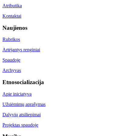
Atributika
Kontaktai
Naujienos
Rubrikos
Artėjantys renginiai
Spaudoje
Archyvas
Etnosocializacija
Apie iniciatyvą
Užsiėmimų aprašymas
Dalyvių atsiliepimai
Projektas spaudoje