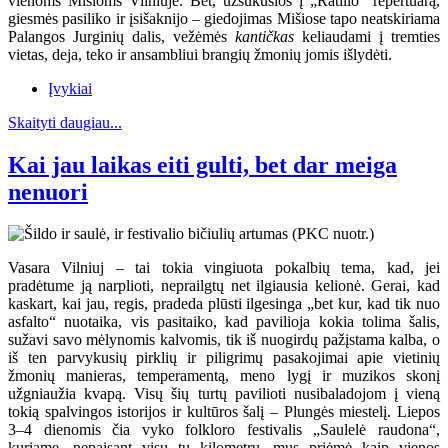
vienoms Mišioms Vilniuje. Bet, užsukusios į „Ratilio“ repertuarą,
giesmės pasiliko ir įsišaknijo – giedojimas Mišiose tapo neatskiriama
Palangos Jurginių dalis, vežėmės
kantičkas
keliaudami į tremties
vietas, deja, teko ir ansambliui brangių žmonių jomis išlydėti.
Įvykiai
Skaityti daugiau...
Kai jau laikas eiti gulti, bet dar meiga
nenuori
Vasara Vilniuj – tai tokia vingiuota pokalbių tema, kad, jei
pradėtume ją narplioti, neprailgtų net ilgiausia kelionė. Gerai, kad
kaskart, kai jau, regis, pradeda plūsti ilgesinga „bet kur, kad tik nuo
asfalto“ nuotaika, vis pasitaiko, kad pavilioja kokia tolima šalis,
sužavi savo mėlynomis kalvomis, tik iš nuogirdų pažįstama kalba, o
iš ten parvykusių pirklių ir piligrimų pasakojimai apie vietinių
žmonių manieras, temperamentą, meno lygį ir muzikos skonį
užgniaužia kvapą. Visų šių turtų pavilioti nusibaladojom į vieną
tokią spalvingos istorijos ir kultūros šalį – Plungės miestelį. Liepos
3–4 dienomis čia vyko folkloro festivalis „Saulelė raudona“,
kuriame, nepaisant visų tų kilometrų, mus priėmė kaip vienos