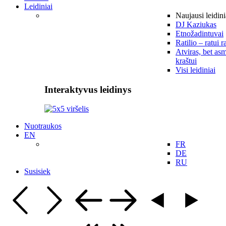
Leidiniai
Naujausi leidini
DJ Kaziukas
Etnožadintuvai
Ratilio – ratui r
Atviras, bet asm
kraštui
Visi leidiniai
Interaktyvus leidinys
Nuotraukos
EN
FR
DE
RU
Susisiek