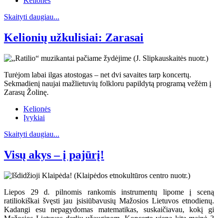
Kelionės
Skaityti daugiau...
Kelionių užkulisiai: Zarasai
Turėjom labai ilgas atostogas – net dvi savaites tarp koncertų.
Sekmadienį naujai mažlietuvių folkloru papildytą programą vežėm į
Zarasų Žolinę.
Kelionės
Įvykiai
Skaityti daugiau...
Visų akys – į pajūrį!
Liepos 29 d. pilnomis rankomis instrumentų lipome į sceną
ratiliokiškai švęsti jau įsisiūbavusių Mažosios Lietuvos etnodienų.
Kadangi esu nepagydomas matematikas, suskaičiavau, kokį gi