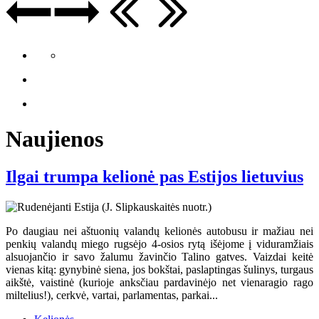
Naujienos
Ilgai trumpa kelionė pas Estijos lietuvius
Po daugiau nei aštuonių valandų kelionės autobusu ir mažiau nei
penkių valandų miego rugsėjo 4-osios rytą išėjome į viduramžiais
alsuojančio ir savo žalumu žavinčio Talino gatves. Vaizdai keitė
vienas kitą: gynybinė siena, jos bokštai, paslaptingas šulinys, turgaus
aikštė, vaistinė (kurioje anksčiau pardavinėjo net vienaragio rago
miltelius!), cerkvė, vartai, parlamentas, parkai...