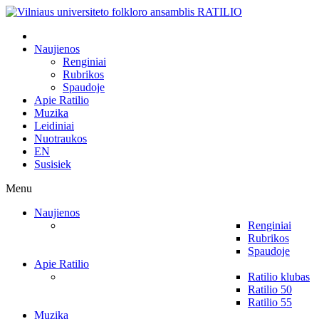
Naujienos
Renginiai
Rubrikos
Spaudoje
Apie Ratilio
Muzika
Leidiniai
Nuotraukos
EN
Susisiek
Menu
Naujienos
Renginiai
Rubrikos
Spaudoje
Apie Ratilio
Ratilio klubas
Ratilio 50
Ratilio 55
Muzika