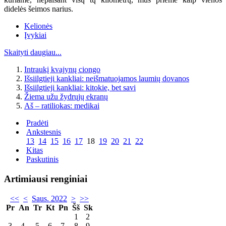
didelės šeimos narius.
Kelionės
Įvykiai
Skaityti daugiau...
Intraukį kvajynų ciongo
Išsiilgtieji kankliai: neišmatuojamos laumių dovanos
Išsiilgtieji kankliai: kitokie, bet savi
Žiema užu žydrųjų ekranų
Aš – ratiliokas: medikai
Pradėti
Ankstesnis
13
14
15
16
17
18
19
20
21
22
Kitas
Paskutinis
Artimiausi renginiai
<<
<
Saus. 2022
>
>>
Pr
An
Tr
Kt
Pn
Šš
Sk
1
2
3
4
5
6
7
8
9