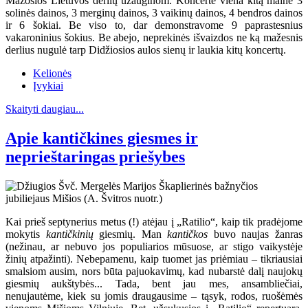
Mažosios Lietuvos derlių užauginom. Koncerte viena kitą mainė 3
solinės dainos, 3 merginų dainos, 3 vaikinų dainos, 4 bendros dainos
ir 6 šokiai. Be viso to, dar demonstravome 9 paprastesnius
vakaroninius šokius. Be abejo, neprekinės išvaizdos ne ką mažesnis
derlius nugulė tarp Didžiosios aulos sienų ir laukia kitų koncertų.
Kelionės
Įvykiai
Skaityti daugiau...
Apie kantičkines giesmes ir
neprieštaringas priešybes
Kai prieš septynerius metus (!) atėjau į „Ratilio“, kaip tik pradėjome
mokytis
kantičkinių
giesmių. Man
kantičkos
buvo naujas žanras
(nežinau, ar nebuvo jos populiarios mūsuose, ar stigo vaikystėje
žinių atpažinti). Nebepamenu, kaip tuomet jas priėmiau – tikriausiai
smalsiom ausim, nors būta pajuokavimų, kad nubarstė dalį naujokų
giesmių aukštybės... Tada, bent jau mes, ansambliečiai,
nenujautėme, kiek su jomis draugausime – tąsyk, rodos, ruošėmės