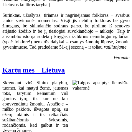
Lietuvos kultūros taryba.)
Surinktas, užrašytas, tiriamas ir nagrinėjamas folkloras – svarbus
tautos savimonės momentas. Visgi jis nebūtų folkloras be gyvo
žmogaus, be sklindančio sodraus garso, be girdimo iš senovės
atėjusio žodžio ir be jį tiesiogiai suvokiančiojo – atlikėjo. Taip ir
ansamblio istorija sudėta į knygas užsitikrins nemirtingumą, tačiau
(ypač folklore!) nemarūs dalykai – esantys žmonių lūpose, žmonių
gyvenimuose. Tad pradedame 51-ąjį sezoną – ir toliau
ratiliuojame
.
Veronika
Kartu mes – Lietuva
Skrendant virš Sibiro platybių,
tuomet, kai matyti žemė, jausmas
toks, tarytum keliautum virš
gamtos tyrų, tik kur ne kur
apgyvendintų žmonių. Apačioje –
miško paklotė, išvagota upių, su
ežerų akimis ir tik retkarčiais
sužibančiomis šviesomis,
rodančiomis, kad galbūt ir ten
gyvena žmonės.