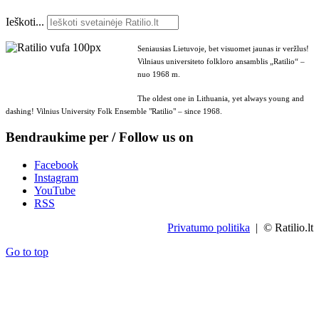
Ieškoti...
Seniausias Lietuvoje, bet visuomet jaunas ir veržlus!
Vilniaus universiteto folkloro ansamblis „Ratilio“ –
nuo 1968 m.
The oldest one in Lithuania, yet always young and
dashing! Vilnius University Folk Ensemble "Ratilio" – since 1968.
Bendraukime per / Follow us on
Facebook
Instagram
YouTube
RSS
Privatumo politika
| © Ratilio.lt
Go to top