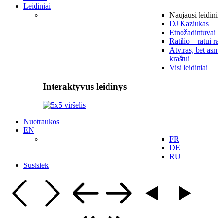
Leidiniai
Naujausi leidini
DJ Kaziukas
Etnožadintuvai
Ratilio – ratui r
Atviras, bet asm
kraštui
Visi leidiniai
Interaktyvus leidinys
Nuotraukos
EN
FR
DE
RU
Susisiek