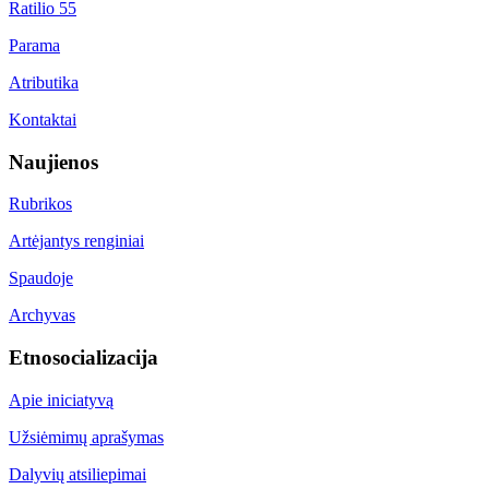
Ratilio 55
Parama
Atributika
Kontaktai
Naujienos
Rubrikos
Artėjantys renginiai
Spaudoje
Archyvas
Etnosocializacija
Apie iniciatyvą
Užsiėmimų aprašymas
Dalyvių atsiliepimai