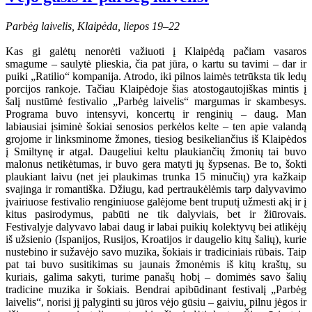
Parbėg laivelis, Klaipėda, liepos 19–22
Kas gi galėtų nenorėti važiuoti į Klaipėdą pačiam vasaros
smagume – saulytė plieskia, čia pat jūra, o kartu su tavimi – dar ir
puiki „Ratilio“ kompanija. Atrodo, iki pilnos laimės tetrūksta tik ledų
porcijos rankoje. Tačiau Klaipėdoje šias atostogautojiškas mintis į
šalį nustūmė festivalio „Parbėg laivelis“ margumas ir skambesys.
Programa buvo intensyvi, koncertų ir renginių – daug. Man
labiausiai įsiminė šokiai senosios perkėlos kelte – ten apie valandą
grojome ir linksminome žmones, tiesiog besikeliančius iš Klaipėdos
į Smiltynę ir atgal. Daugeliui keltu plaukiančių žmonių tai buvo
malonus netikėtumas, ir buvo gera matyti jų šypsenas. Be to, šokti
plaukiant laivu (net jei plaukimas trunka 15 minučių) yra kažkaip
svajinga ir romantiška. Džiugu, kad pertraukėlėmis tarp dalyvavimo
įvairiuose festivalio renginiuose galėjome bent truputį užmesti akį ir į
kitus pasirodymus, pabūti ne tik dalyviais, bet ir žiūrovais.
Festivalyje dalyvavo labai daug ir labai puikių kolektyvų bei atlikėjų
iš užsienio (Ispanijos, Rusijos, Kroatijos ir daugelio kitų šalių), kurie
nustebino ir sužavėjo savo muzika, šokiais ir tradiciniais rūbais. Taip
pat tai buvo susitikimas su jaunais žmonėmis iš kitų kraštų, su
kuriais, galima sakyti, turime panašų hobį – domimės savo šalių
tradicine muzika ir šokiais. Bendrai apibūdinant festivalį „Parbėg
laivelis“, norisi jį palyginti su jūros vėjo gūsiu – gaiviu, pilnu jėgos ir