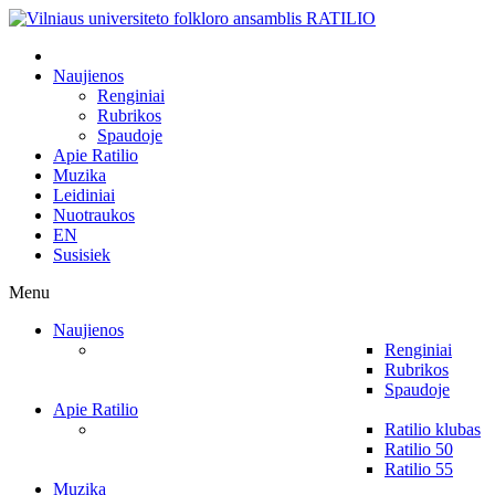
Naujienos
Renginiai
Rubrikos
Spaudoje
Apie Ratilio
Muzika
Leidiniai
Nuotraukos
EN
Susisiek
Menu
Naujienos
Renginiai
Rubrikos
Spaudoje
Apie Ratilio
Ratilio klubas
Ratilio 50
Ratilio 55
Muzika