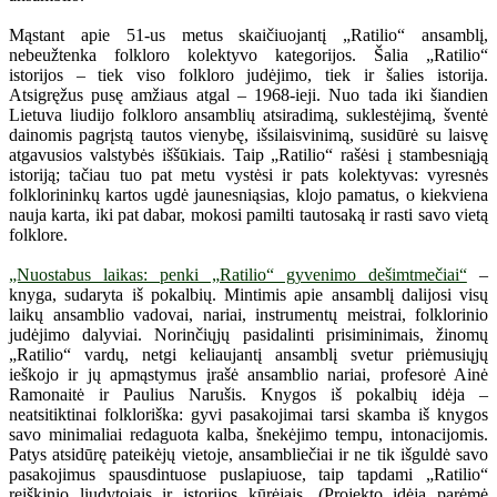
Mąstant apie 51-us metus skaičiuojantį „Ratilio“ ansamblį,
nebeužtenka folkloro kolektyvo kategorijos. Šalia „Ratilio“
istorijos – tiek viso folkloro judėjimo, tiek ir šalies istorija.
Atsigręžus pusę amžiaus atgal – 1968-ieji. Nuo tada iki šiandien
Lietuva liudijo folkloro ansamblių atsiradimą, suklestėjimą, šventė
dainomis pagrįstą tautos vienybę, išsilaisvinimą, susidūrė su laisvę
atgavusios valstybės iššūkiais. Taip „Ratilio“ rašėsi į stambesniąją
istoriją; tačiau tuo pat metu vystėsi ir pats kolektyvas: vyresnės
folklorininkų kartos ugdė jaunesniąsias, klojo pamatus, o kiekviena
nauja karta, iki pat dabar, mokosi pamilti tautosaką ir rasti savo vietą
folklore.
„Nuostabus laikas: penki „Ratilio“ gyvenimo dešimtmečiai“
–
knyga, sudaryta iš pokalbių. Mintimis apie ansamblį dalijosi visų
laikų ansamblio vadovai, nariai, instrumentų meistrai, folklorinio
judėjimo dalyviai. Norinčiųjų pasidalinti prisiminimais, žinomų
„Ratilio“ vardų, netgi keliaujantį ansamblį svetur priėmusiųjų
ieškojo ir jų apmąstymus įrašė ansamblio nariai, profesorė Ainė
Ramonaitė ir Paulius Narušis. Knygos iš pokalbių idėja –
neatsitiktinai folkloriška: gyvi pasakojimai tarsi skamba iš knygos
savo minimaliai redaguota kalba, šnekėjimo tempu, intonacijomis.
Patys atsidūrę pateikėjų vietoje, ansambliečiai ir ne tik išguldė savo
pasakojimus spausdintuose puslapiuose, taip tapdami „Ratilio“
reiškinio liudytojais ir istorijos kūrėjais. (Projekto idėją parėmė