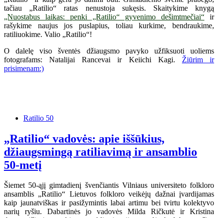
tačiau „Ratilio“ ratas nenustoja sukęsis. Skaitykime knygą
„Nuostabus laikas: penki „Ratilio“ gyvenimo dešimtmečiai“
ir
rašykime naujus jos puslapius, toliau kurkime, bendraukime,
ratiliuokime. Valio „Ratilio“!
O dalelę viso šventės džiaugsmo pavyko užfiksuoti uoliems
fotografams: Natalijai Rancevai ir Keiichi Kagi.
Žiūrim ir
prisimenam:)
Ratilio 50
„Ratilio“ vadovės: apie iššūkius,
džiaugsmingą ratiliavimą ir ansamblio
50-metį
Šiemet 50-ąjį gimtadienį švenčiantis Vilniaus universiteto folkloro
ansamblis „Ratilio“ Lietuvos folkloro veikėjų dažnai įvardijamas
kaip jaunatviškas ir pasižymintis labai artimu bei tvirtu kolektyvo
narių ryšiu. Dabartinės jo vadovės Milda Ričkutė ir Kristina