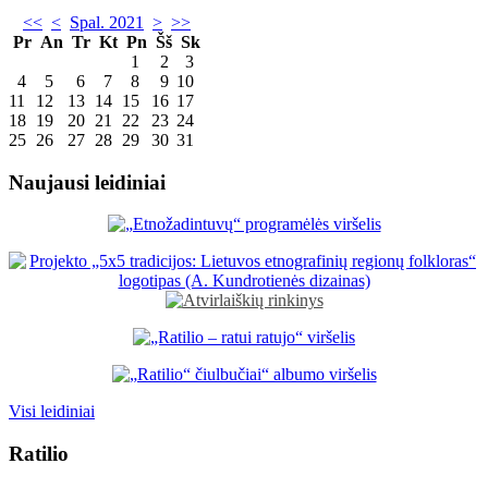
<<
<
Spal. 2021
>
>>
Pr
An
Tr
Kt
Pn
Šš
Sk
1
2
3
4
5
6
7
8
9
10
11
12
13
14
15
16
17
18
19
20
21
22
23
24
25
26
27
28
29
30
31
Naujausi leidiniai
Visi leidiniai
Ratilio