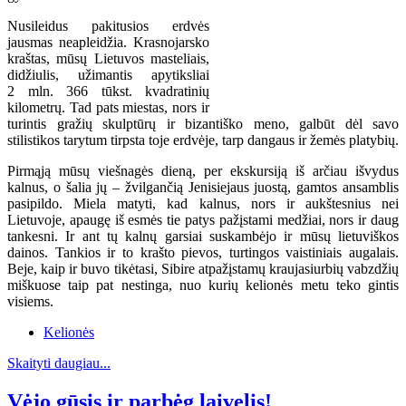
Nusileidus pakitusios erdvės
jausmas neapleidžia. Krasnojarsko
kraštas, mūsų Lietuvos masteliais,
didžiulis, užimantis apytiksliai
2 mln. 366 tūkst. kvadratinių
kilometrų. Tad pats miestas, nors ir
turintis gražių skulptūrų ir bizantiško meno, galbūt dėl savo
stilistikos tarytum tirpsta toje erdvėje, tarp dangaus ir žemės platybių.
Pirmąją mūsų viešnagės dieną, per ekskursiją iš arčiau išvydus
kalnus, o šalia jų – žvilgančią Jenisiejaus juostą, gamtos ansamblis
pasipildo. Miela matyti, kad kalnus, nors ir aukštesnius nei
Lietuvoje, apaugę iš esmės tie patys pažįstami medžiai, nors ir daug
tankesni. Ir ant tų kalnų garsiai suskambėjo ir mūsų lietuviškos
dainos. Tankios ir to krašto pievos, turtingos vaistiniais augalais.
Beje, kaip ir buvo tikėtasi, Sibire atpažįstamų kraujasiurbių vabzdžių
miškuose taip pat nestinga, nuo kurių kelionės metu teko gintis
visiems.
Kelionės
Skaityti daugiau...
Vėjo gūsis ir parbėg laivelis!