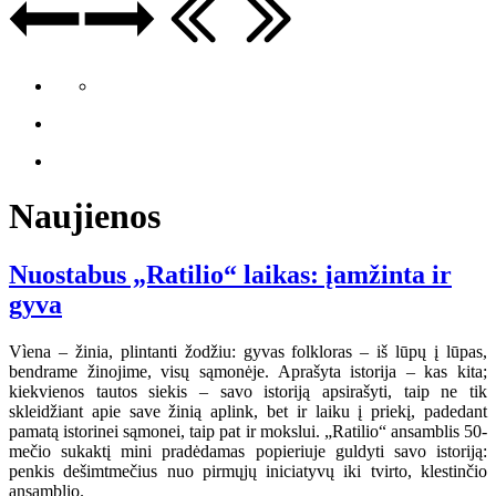
Naujienos
Nuostabus „Ratilio“ laikas: įamžinta ir
gyva
Vìena – žinia, plintanti žodžiu: gyvas folkloras – iš lūpų į lūpas,
bendrame žinojime, visų sąmonėje. Aprašyta istorija – kas kita;
kiekvienos tautos siekis – savo istoriją apsirašyti, taip ne tik
skleidžiant apie save žinią aplink, bet ir laiku į priekį, padedant
pamatą istorinei sąmonei, taip pat ir mokslui. „Ratilio“ ansamblis 50-
mečio sukaktį mini pradėdamas popieriuje guldyti savo istoriją:
penkis dešimtmečius nuo pirmųjų iniciatyvų iki tvirto, klestinčio
ansamblio.