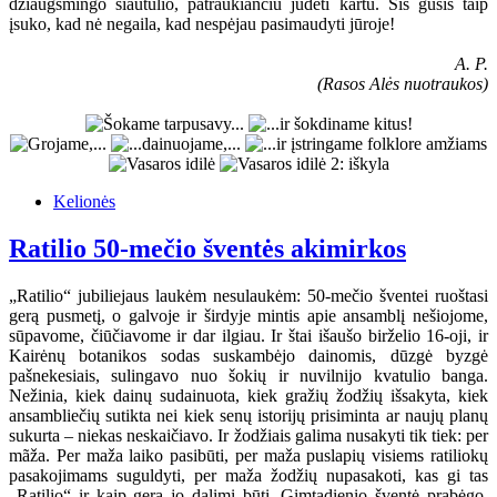
džiaugsmingo siautulio, patraukiančiu judėti kartu. Šis gūsis taip
įsuko, kad nė negaila, kad nespėjau pasimaudyti jūroje!
A. P.
(Rasos Alės nuotraukos)
Kelionės
Ratilio 50-mečio šventės akimirkos
„Ratilio“ jubiliejaus laukėm nesulaukėm: 50-mečio šventei ruoštasi
gerą pusmetį, o galvoje ir širdyje mintis apie ansamblį nešiojome,
sūpavome, čiūčiavome ir dar ilgiau. Ir štai išaušo birželio 16-oji, ir
Kairėnų botanikos sodas suskambėjo dainomis, dūzgė byzgė
pašnekesiais, sulingavo nuo šokių ir nuvilnijo kvatulio banga.
Nežinia, kiek dainų sudainuota, kiek gražių žodžių išsakyta, kiek
ansambliečių sutikta nei kiek senų istorijų prisiminta ar naujų planų
sukurta – niekas neskaičiavo. Ir žodžiais galima nusakyti tik tiek: per
mãža. Per maža laiko pasibūti, per maža puslapių visiems ratiliokų
pasakojimams suguldyti, per maža žodžių nupasakoti, kas gi tas
„Ratilio“ ir kaip gera jo dalimi būti. Gimtadienio šventė prabėgo,