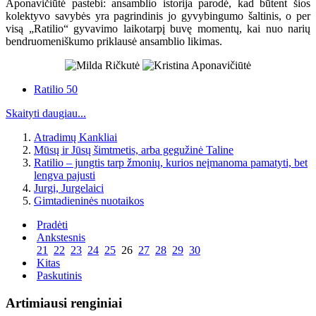
Aponavičiūtė pastebi: ansamblio istorija parodė, kad būtent šios
kolektyvo savybės yra pagrindinis jo gyvybingumo šaltinis, o per
visą „Ratilio“ gyvavimo laikotarpį buvę momentų, kai nuo narių
bendruomeniškumo priklausė ansamblio likimas.
Ratilio 50
Skaityti daugiau...
Atradimų Kankliai
Mūsų ir Jūsų šimtmetis, arba gegužinė Taline
Ratilio – jungtis tarp žmonių, kurios neįmanoma pamatyti, bet
lengva pajusti
Jurgi, Jurgelaici
Gimtadieninės nuotaikos
Pradėti
Ankstesnis
21
22
23
24
25
26
27
28
29
30
Kitas
Paskutinis
Artimiausi renginiai