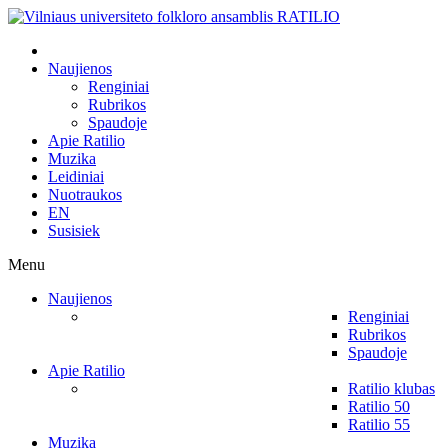
Naujienos
Renginiai
Rubrikos
Spaudoje
Apie Ratilio
Muzika
Leidiniai
Nuotraukos
EN
Susisiek
Menu
Naujienos
Renginiai
Rubrikos
Spaudoje
Apie Ratilio
Ratilio klubas
Ratilio 50
Ratilio 55
Muzika