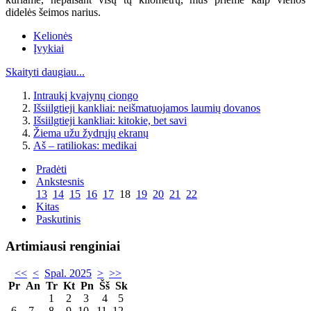
didelės šeimos narius.
Kelionės
Įvykiai
Skaityti daugiau...
Intraukį kvajynų ciongo
Išsiilgtieji kankliai: neišmatuojamos laumių dovanos
Išsiilgtieji kankliai: kitokie, bet savi
Žiema užu žydrųjų ekranų
Aš – ratiliokas: medikai
Pradėti
Ankstesnis
13
14
15
16
17
18
19
20
21
22
Kitas
Paskutinis
Artimiausi renginiai
<<
<
Spal. 2025
>
>>
Pr
An
Tr
Kt
Pn
Šš
Sk
1
2
3
4
5
6
7
8
9
10
11
12