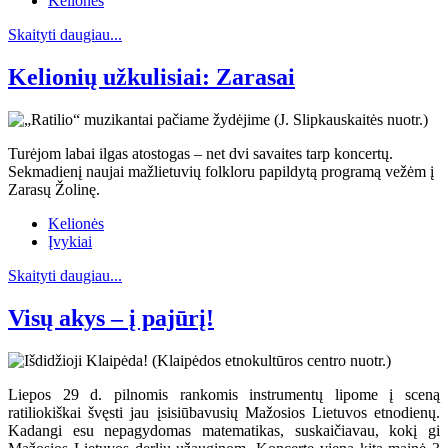
Kelionės
Skaityti daugiau...
Kelionių užkulisiai: Zarasai
Turėjom labai ilgas atostogas – net dvi savaites tarp koncertų.
Sekmadienį naujai mažlietuvių folkloru papildytą programą vežėm į
Zarasų Žolinę.
Kelionės
Įvykiai
Skaityti daugiau...
Visų akys – į pajūrį!
Liepos 29 d. pilnomis rankomis instrumentų lipome į sceną
ratiliokiškai švęsti jau įsisiūbavusių Mažosios Lietuvos etnodienų.
Kadangi esu nepagydomas matematikas, suskaičiavau, kokį gi