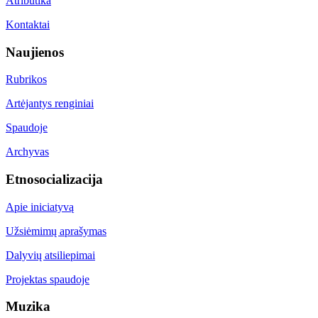
Atributika
Kontaktai
Naujienos
Rubrikos
Artėjantys renginiai
Spaudoje
Archyvas
Etnosocializacija
Apie iniciatyvą
Užsiėmimų aprašymas
Dalyvių atsiliepimai
Projektas spaudoje
Muzika