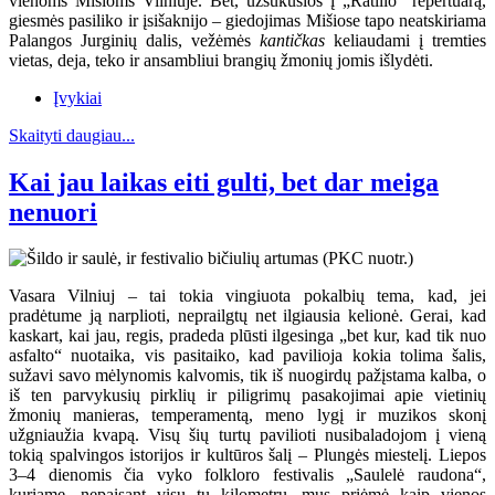
vienoms Mišioms Vilniuje. Bet, užsukusios į „Ratilio“ repertuarą,
giesmės pasiliko ir įsišaknijo – giedojimas Mišiose tapo neatskiriama
Palangos Jurginių dalis, vežėmės
kantičkas
keliaudami į tremties
vietas, deja, teko ir ansambliui brangių žmonių jomis išlydėti.
Įvykiai
Skaityti daugiau...
Kai jau laikas eiti gulti, bet dar meiga
nenuori
Vasara Vilniuj – tai tokia vingiuota pokalbių tema, kad, jei
pradėtume ją narplioti, neprailgtų net ilgiausia kelionė. Gerai, kad
kaskart, kai jau, regis, pradeda plūsti ilgesinga „bet kur, kad tik nuo
asfalto“ nuotaika, vis pasitaiko, kad pavilioja kokia tolima šalis,
sužavi savo mėlynomis kalvomis, tik iš nuogirdų pažįstama kalba, o
iš ten parvykusių pirklių ir piligrimų pasakojimai apie vietinių
žmonių manieras, temperamentą, meno lygį ir muzikos skonį
užgniaužia kvapą. Visų šių turtų pavilioti nusibaladojom į vieną
tokią spalvingos istorijos ir kultūros šalį – Plungės miestelį. Liepos
3–4 dienomis čia vyko folkloro festivalis „Saulelė raudona“,
kuriame, nepaisant visų tų kilometrų, mus priėmė kaip vienos