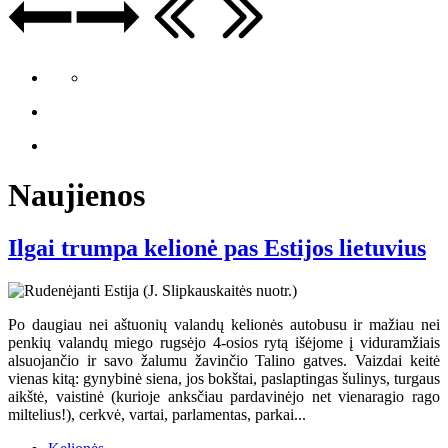
Naujienos
Ilgai trumpa kelionė pas Estijos lietuvius
Po daugiau nei aštuonių valandų kelionės autobusu ir mažiau nei
penkių valandų miego rugsėjo 4-osios rytą išėjome į viduramžiais
alsuojančio ir savo žalumu žavinčio Talino gatves. Vaizdai keitė
vienas kitą: gynybinė siena, jos bokštai, paslaptingas šulinys, turgaus
aikštė, vaistinė (kurioje anksčiau pardavinėjo net vienaragio rago
miltelius!), cerkvė, vartai, parlamentas, parkai...