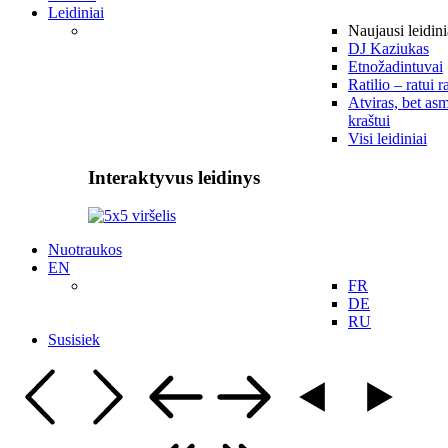
Leidiniai
Naujausi leidini
DJ Kaziukas
Etnožadintuvai
Ratilio – ratui r
Atviras, bet asm
kraštui
Visi leidiniai
Interaktyvus leidinys
Nuotraukos
EN
FR
DE
RU
Susisiek