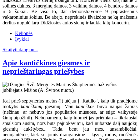
Mažosios Lietuvos derlių užauginom. Koncerte viena kitą mainė 3
solinės dainos, 3 merginų dainos, 3 vaikinų dainos, 4 bendros dainos
ir 6 šokiai. Be viso to, dar demonstravome 9 paprastesnius
vakaroninius šokius. Be abejo, neprekinės išvaizdos ne ką mažesnis
derlius nugulė tarp Didžiosios aulos sienų ir laukia kitų koncertų.
Kelionės
Įvykiai
Skaityti daugiau...
Apie kantičkines giesmes ir
neprieštaringas priešybes
Kai prieš septynerius metus (!) atėjau į „Ratilio“, kaip tik pradėjome
mokytis
kantičkinių
giesmių. Man
kantičkos
buvo naujas žanras
(nežinau, ar nebuvo jos populiarios mūsuose, ar stigo vaikystėje
žinių atpažinti). Nebepamenu, kaip tuomet jas priėmiau – tikriausiai
smalsiom ausim, nors būta pajuokavimų, kad nubarstė dalį naujokų
giesmių aukštybės... Tada, bent jau mes, ansambliečiai,
nenujautėme, kiek su jomis draugausime – tąsyk, rodos, ruošėmės