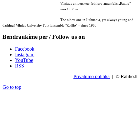
Vilniaus universiteto folkloro ansamblis „Ratilio“ –
nuo 1968 m.
The oldest one in Lithuania, yet always young and
dashing! Vilnius University Folk Ensemble "Ratilio" – since 1968.
Bendraukime per / Follow us on
Facebook
Instagram
YouTube
RSS
Privatumo politika
| © Ratilio.lt
Go to top