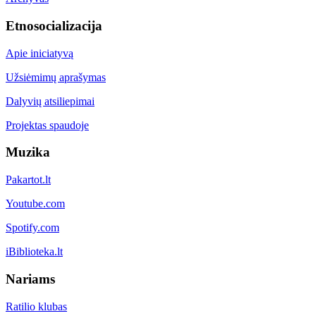
Etnosocializacija
Apie iniciatyvą
Užsiėmimų aprašymas
Dalyvių atsiliepimai
Projektas spaudoje
Muzika
Pakartot.lt
Youtube.com
Spotify.com
iBiblioteka.lt
Nariams
Ratilio klubas