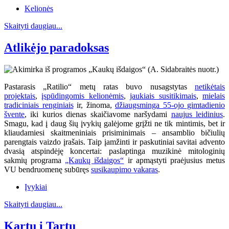
Kelionės
Skaityti daugiau...
Atlikėjo paradoksas
Pastarasis „Ratilio“ metų ratas buvo nusagstytas
netikėtais
projektais
,
įspūdingomis kelionėmis
,
jaukiais susitikimais
,
mielais
tradiciniais renginiais
ir, žinoma,
džiaugsminga 55-ojo gimtadienio
švente
, iki kurios dienas skaičiavome naršydami
naujus leidinius
.
Smagu, kad į daug šių įvykių galėjome grįžti ne tik mintimis, bet ir
kliaudamiesi skaitmeniniais prisiminimais – ansamblio bičiulių
parengtais vaizdo įrašais. Taip įamžinti ir paskutiniai savitai advento
dvasią atspindėję koncertai: paslaptinga muzikinė mitologinių
sakmių programa
„Kaukų išdaigos“
ir apmąstyti praėjusius metus
VU bendruomenę subūręs
susikaupimo vakaras
.
Įvykiai
Skaityti daugiau...
Kartu į Tartu