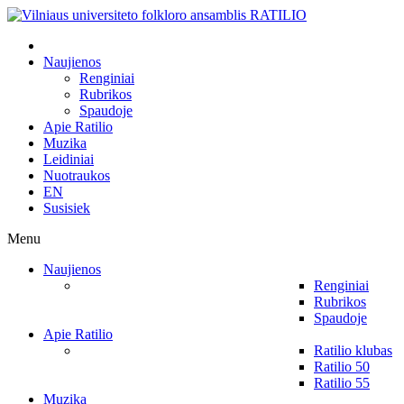
Naujienos
Renginiai
Rubrikos
Spaudoje
Apie Ratilio
Muzika
Leidiniai
Nuotraukos
EN
Susisiek
Menu
Naujienos
Renginiai
Rubrikos
Spaudoje
Apie Ratilio
Ratilio klubas
Ratilio 50
Ratilio 55
Muzika