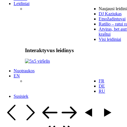
Leidiniai
Naujausi leidini
DJ Kaziukas
Etnožadintuvai
Ratilio – ratui r
Atviras, bet asm
kraštui
Visi leidiniai
Interaktyvus leidinys
Nuotraukos
EN
FR
DE
RU
Susisiek