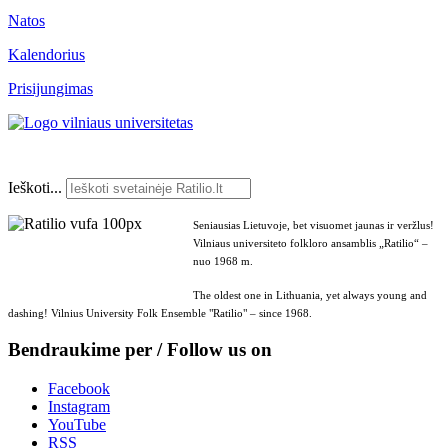
Natos
Kalendorius
Prisijungimas
Ieškoti...
Seniausias Lietuvoje, bet visuomet jaunas ir veržlus!
Vilniaus universiteto folkloro ansamblis „Ratilio“ –
nuo 1968 m.
The oldest one in Lithuania, yet always young and
dashing! Vilnius University Folk Ensemble "Ratilio" – since 1968.
Bendraukime per / Follow us on
Facebook
Instagram
YouTube
RSS