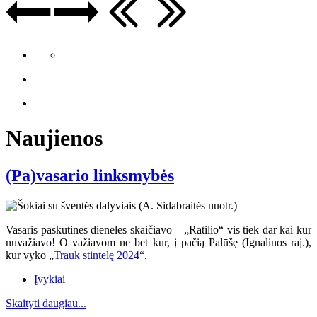
Naujienos
(Pa)vasario linksmybės
Vasaris paskutines dieneles skaičiavo – „Ratilio“ vis tiek dar kai kur
nuvažiavo
! O va
žiavom ne bet kur, į pačią Palūšę (Ignalinos raj.),
kur vyko „
Trauk stintelę 2024
“.
Įvykiai
Skaityti daugiau...