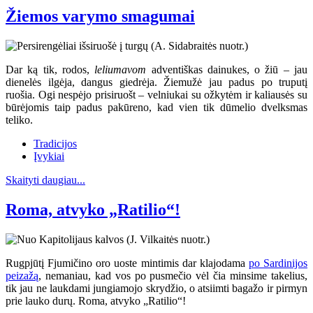
Žiemos varymo smagumai
Dar ką tik, rodos,
leliumavom
adventiškas dainukes, o žiū – jau
dienelės ilgėja, dangus giedrėja. Žiemužė jau padus po truputį
ruošia. Ogi nespėjo prisiruošt – velniukai su ožkytėm ir kaliausės su
būrėjomis taip padus pakūreno, kad vien tik dūmelio dvelksmas
teliko.
Tradicijos
Įvykiai
Skaityti daugiau...
Roma, atvyko „Ratilio“!
Rugpjūtį Fjumičino oro uoste mintimis dar klajodama
po Sardinijos
peizažą
, nemaniau, kad vos po pusmečio vėl čia minsime takelius,
tik jau ne laukdami jungiamojo skrydžio, o atsiimti bagažo ir pirmyn
prie lauko durų. Roma, atvyko „Ratilio“!