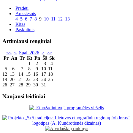
Pradėti
Ankstesnis
4
5
6
7
8
9
10
11
12
13
Kitas
Paskutinis
Artimiausi renginiai
<<
<
Spal. 2026
>
>>
Pr
An
Tr
Kt
Pn
Šš
Sk
1
2
3
4
5
6
7
8
9
10
11
12
13
14
15
16
17
18
19
20
21
22
23
24
25
26
27
28
29
30
31
Naujausi leidiniai