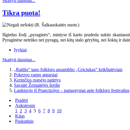
Skaityti daugiau...
Tikra puota!
Išgirdus žodį „pyraginės“, mintyse iš karto pradeda suktis skaniausių
Pyraginėse netrūko nei pyragų, nei kitų stalo gėrybių, nei šokių ir dai
Įvykiai
Skaityti daugiau...
„Ratilio“ tapo folkloro ansamblio „Griciukas“ krikštatėviais
Pokrovo varpų atgarsiai
Kerinčios rugsėjo patirtys
Savaitė Žemaitėjės šerdie
Lauktuvių iš Prancūzijos – pamąstymai apie folkloro festivalius
Pradėti
Ankstesnis
1
2
3
4
5
6
7
8
9
10
Kitas
Paskutinis