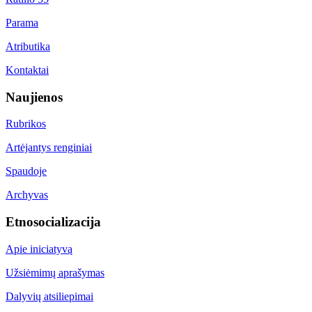
Parama
Atributika
Kontaktai
Naujienos
Rubrikos
Artėjantys renginiai
Spaudoje
Archyvas
Etnosocializacija
Apie iniciatyvą
Užsiėmimų aprašymas
Dalyvių atsiliepimai