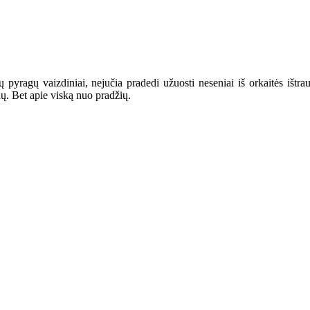
 pyragų vaizdiniai, nejučia pradedi užuosti neseniai iš orkaitės ištrau
nų. Bet apie viską nuo pradžių.