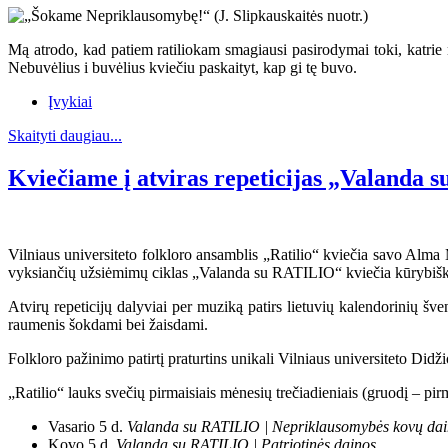
Mą atrodo, kad patiem ratiliokam smagiausi pasirodymai toki, katrie 
Nebuvėlius i buvėlius kviečiu paskaityt, kap gi tę buvo.
Įvykiai
Skaityti daugiau...
Kviečiame į atviras repeticijas „Valanda
Vilniaus universiteto folkloro ansamblis „Ratilio“ kviečia savo Alma M
vyksiančių užsiėmimų ciklas „Valanda su RATILIO“ kviečia kūrybiška
Atvirų repeticijų dalyviai per muziką patirs lietuvių kalendorinių šv
raumenis šokdami bei žaisdami.
Folkloro pažinimo patirtį praturtins unikali Vilniaus universiteto Didž
„Ratilio“ lauks svečių pirmaisiais mėnesių trečiadieniais (gruodį – pi
Vasario 5 d.
Valanda su RATILIO | Nepriklausomybės kovų da
Kovo 5 d.
Valanda su RATILIO | Patriotinės dainos