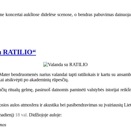
ne koncertai aukštose didelėse scenose, o bendras pabuvimas dainuojant,
 su RATILIO“
ater bendruomenės narius valandai tapti ratiliokais ir kartu su ansambl
i atsikvėpti po akademinių rūpesčių.
enčių ritualų gelmę, pasiruoš dainomis paminėti valstybės istorijai re
iosios aulos atmosfera ir akustika bei pasibendravimas su įvairiausių Li
rmadienį)
18 val.
Didžiojoje auloje:
inos