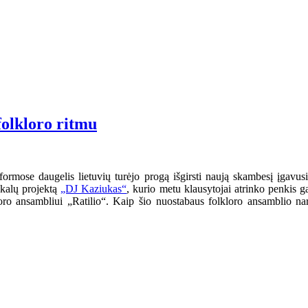
olkloro ritmu
rmose daugelis lietuvių turėjo progą išgirsti naują skambesį įgavusi
ikalų projektą
„DJ Kaziukas“
, kurio metu klausytojai atrinko penkis ga
kloro ansambliui „Ratilio“. Kaip šio nuostabaus folkloro ansamblio na