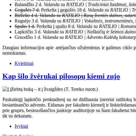
Balandžio 2 d.
Valanda su RATILIO | Tradiciniai žaidimai, šokia
Gegužės 7 d.
Perkelta į gegužės 18 d.
Valanda su RATILIO | Tr
Birželio 4 d.
Valanda su RATILIO | Rasų šventės dainos, sutartin
Rugsėjo 3 d.
Valanda su RATILIO | Vokalinės, instrumentinės, 
Spalio 1 d.
Perkelta į spalio 8 d.
Valanda su RATILIO | Romans
Lapkričio 3 d.
Valanda su RATILIO | Našlaičių ir šeimos daino
Gruodžio 1 d.
Valanda su RATILIO | Advento-Kalėdų laikotarpio
Daugiau informacijos apie artėjančius užsiėmimus ir galimus ciklo
nemokamas.
Kvietimai
Kap šilo žvėrukai pilosopų kiemi zujo
Paskutinįjį lapkričio penktadienį su ne didžiausia (neretai ratiliokų 
besiartinančio advento. Eidamas per fakulteto kiemelį ir linktelėdama
prie grupės, besiruošiančios jaukioje auditorijoje su šiam fakultetui 
tik su dekanatu.
Įvykiai