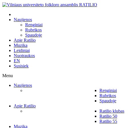
Naujienos
Renginiai
Rubrikos
Spaudoje
Apie Ratilio
Muzika
Leidiniai
Nuotraukos
EN
Susisiek
Menu
Naujienos
Renginiai
Rubrikos
Spaudoje
Apie Ratilio
Ratilio klubas
Ratilio 50
Ratilio 55
Muzika