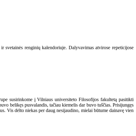
ir svetainės renginių kalendoriuje. Dalyvavimas atvirose repeticijose
upe susirinkome į Vilniaus universiteto Filosofijos fakultetą pasitikti
uvo belikęs pusvalandis, tačiau kiemelis dar buvo tuščias. Prisijungęs
čius. Vis dėlto niekas per daug nesijaudino, mielai būtume dainavę vien