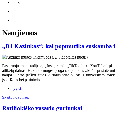
Naujienos
„DJ Kaziukas“: kai popmuzika suskamba f
Pastaruoju metu radijuje, „Instagram“, „TikTok“ ar „YouTube“ platfo
atlikėjų dainas. Kaziuko mugės proga radijo stotis „M-1“ pristatė un
naujai. Garbė įrašyti šiuos kūrinius teko Vilniaus universiteto fol
įspūdžiais bei patirtimis.
Įvykiai
Skaityti daugiau...
Ratiliokiško vasario gurinukai