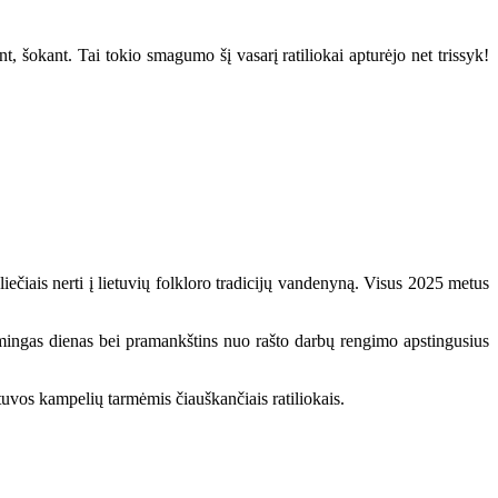
 šokant. Tai tokio smagumo šį vasarį ratiliokai apturėjo net trissyk!
iečiais nerti į lietuvių folkloro tradicijų vandenyną. Visus 2025 metus
ikšmingas dienas bei pramankštins nuo rašto darbų rengimo apstingusius
etuvos kampelių tarmėmis čiauškančiais ratiliokais.