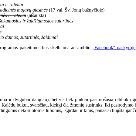
i ir rateliai
adicinės mojavų giesmės
(17 val. Šv. Jonų bažnyčioje)
ės ir rateliai
(atšaukta)
šokamosios ir žaidžiamosios sutartinės
ai
s
 dainos, sutartinės, žaidimai
 programos pakeitimus bus skelbiama ansamblio
„Facebook“ paskyroje
būna ir dvigubai daugiau), bet vis tiek puikiai pasiruošusia ratiliokų gr
s Kalėdų bukui, svarsčiau, kiekgi čia žmonių susirinks. Iki pasirodymo b
būdingomis dekoruotomis lubomis, išgirdau ir kitus, panašiai būgštaujan