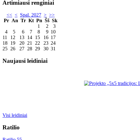
Artimiausi renginiai
<<
<
Spal. 2027
>
>>
Pr
An
Tr
Kt
Pn
Šš
Sk
1
2
3
4
5
6
7
8
9
10
11
12
13
14
15
16
17
18
19
20
21
22
23
24
25
26
27
28
29
30
31
Naujausi leidiniai
Visi leidiniai
Ratilio
Ratilio 55