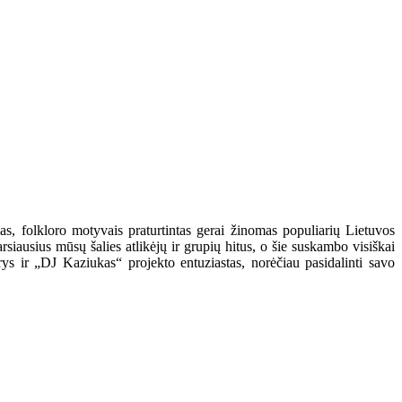
as, folkloro motyvais praturtintas gerai žinomas populiarių Lietuvos
rsiausius mūsų šalies atlikėjų ir grupių hitus, o šie suskambo visiškai
rys ir „DJ Kaziukas“ projekto entuziastas, norėčiau pasidalinti savo