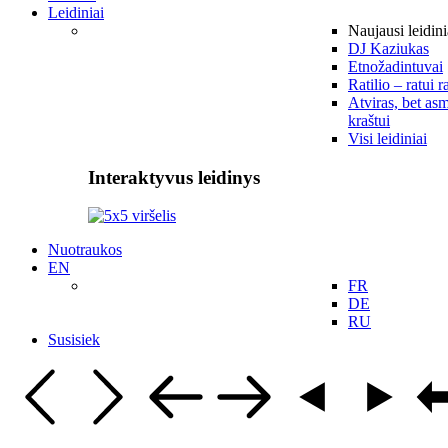
Leidiniai
Naujausi leidini
DJ Kaziukas
Etnožadintuvai
Ratilio – ratui r
Atviras, bet asm
kraštui
Visi leidiniai
Interaktyvus leidinys
Nuotraukos
EN
FR
DE
RU
Susisiek