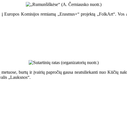
ją, į Europos Komisijos remiamą „Erasmus+“ projektą „FolkArt“. Vos 
 metuose, burtų ir įvairių papročių gausa neatsiliekanti nuo Kūčių nakti
ivalis „Lauksnos“.