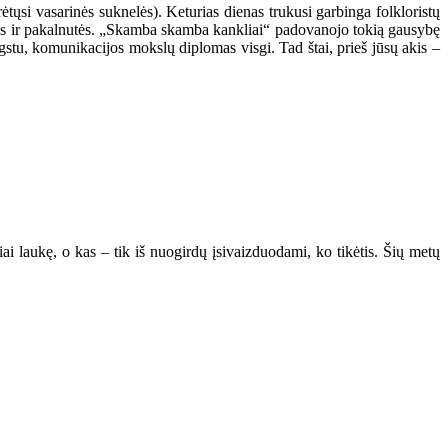
tųsi vasarinės suknelės). Keturias dienas trukusi garbinga folkloristų
alyvos ir pakalnutės. „Skamba skamba kankliai“ padovanojo tokią gausybę
mėgstu, komunikacijos mokslų diplomas visgi. Tad štai, prieš jūsų akis –
iai laukę, o kas – tik iš nuogirdų įsivaizduodami, ko tikėtis. Šių metų