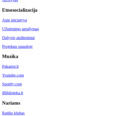
Etnosocializacija
Apie iniciatyvą
Užsiėmimų aprašymas
Dalyvių atsiliepimai
Projektas spaudoje
Muzika
Pakartot.lt
Youtube.com
Spotify.com
iBiblioteka.lt
Nariams
Ratilio klubas