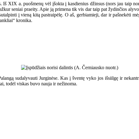
 Iš XIX a. puošmenų vėl įšokta į kasdienius džinsus (nors jau taip norė
 kažkur seniai praeity. Apie ją primena tik vis dar taip pat žydinčios 
utalpinti į vieną kitą pastraipėlę. O aš, gerbiamieji, dar ir pašnekėti 
ankliai“ kronika.
alangą sudalyvauti Jurginėse. Kas į šventę vyko jos išsiilgę ir nekantr
tai, todėl viskas buvo nauja ir nežinoma.