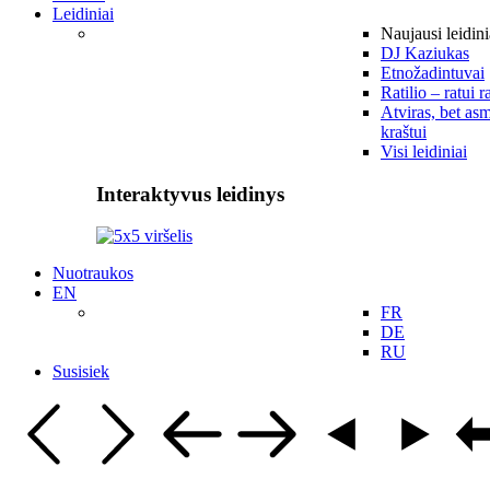
Leidiniai
Naujausi leidini
DJ Kaziukas
Etnožadintuvai
Ratilio – ratui r
Atviras, bet asm
kraštui
Visi leidiniai
Interaktyvus leidinys
Nuotraukos
EN
FR
DE
RU
Susisiek