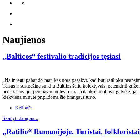
Naujienos
„Balticos“ festivalio tradicijos tęsiasi
„Na ir tegu pabando man kas nors pasakyt, kad būti ratilioku neapsimo
Talsus ir susipažinę su kitų Baltijos šalių kolektyvais, patenkinti grįžo
per kraštus: jei penkias minutes reikia palaukti autobuso gatvėje, jau 
kiekviena minutė pripildoma šio brangaus turto.
Kelionės
Skaityti daugiau...
„Ratilio“ Rumunijoje. Turistai, folklorista