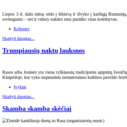
Liepos 3 d. dalis mūsų sėdo į lėktuvą ir išvyko į karštąją Rumuni
svetingumo – net ir vidury nakties mus pasitiko visas kolektyvas.
Kelionės
Skaityti daugiau...
Trumpiausių naktų lauksnos
Rasos arba Joninės yra viena ryškiausių tradicijomis apipintų švenčių
Klaipėdoje, kur vyko tarptautinis nematerialaus kultūros paveldo fest
Įvykiai
Skaityti daugiau...
Skamba skamba skėčiai