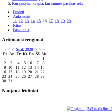
Kur pušynai kvepia, kur laumės pasakas seka
Pradėti
Ankstesnis
11
12
13
14
15
16
17
18
19
20
Kitas
Paskutinis
Artimiausi renginiai
<<
<
Spal. 2028
>
>>
Pr
An
Tr
Kt
Pn
Šš
Sk
1
2
3
4
5
6
7
8
9
10
11
12
13
14
15
16
17
18
19
20
21
22
23
24
25
26
27
28
29
30
31
Naujausi leidiniai