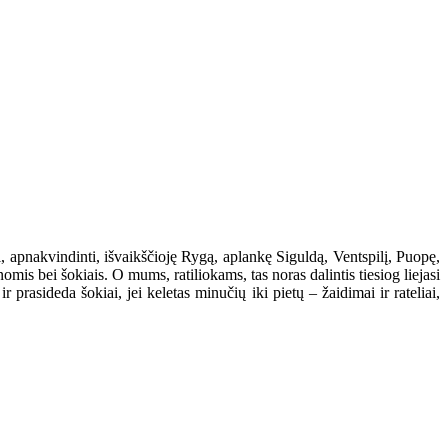
, apnakvindinti, išvaikščioję Rygą, aplankę Siguldą, Ventspilį, Puopę,
nomis bei šokiais. O mums, ratiliokams, tas noras dalintis tiesiog liejasi
 prasideda šokiai, jei keletas minučių iki pietų – žaidimai ir rateliai,