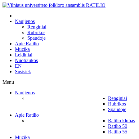
Naujienos
Renginiai
Rubrikos
Spaudoje
Apie Ratilio
Muzika
Leidiniai
Nuotraukos
EN
Susisiek
Menu
Naujienos
Renginiai
Rubrikos
Spaudoje
Apie Ratilio
Ratilio klubas
Ratilio 50
Ratilio 55
Muzika