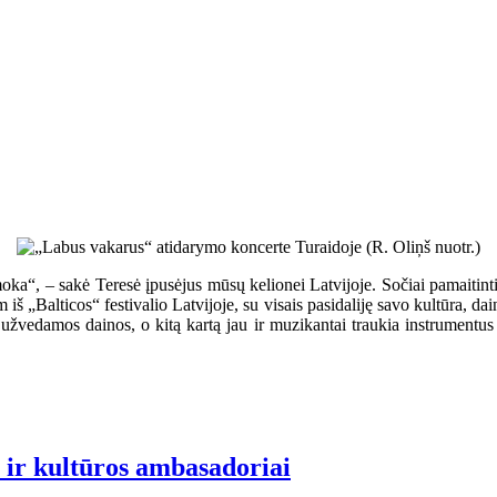
ka“, – sakė Teresė įpusėjus mūsų kelionei Latvijoje. Sočiai pamaitinti
m iš „Balticos“ festivalio Latvijoje, su visais pasidaliję savo kultūra, dai
užvedamos dainos, o kitą kartą jau ir muzikantai traukia instrumentus ir
i ir kultūros ambasadoriai