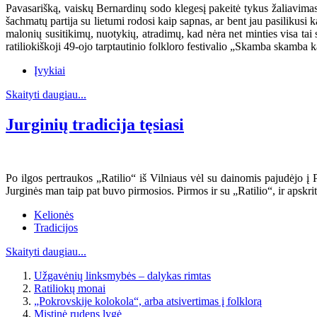
Pavasarišką, vaiskų Bernardinų sodo klegesį pakeitė tykus žaliavimas.
šachmatų partija su lietumi rodosi kaip sapnas, ar bent jau pasilikusi
malonių susitikimų, nuotykių, atradimų, kad nėra net minties visa tai s
ratiliokiškoji 49-ojo tarptautinio folkloro festivalio „Skamba skamba k
Įvykiai
Skaityti daugiau...
Jurginių tradicija tęsiasi
Po ilgos pertraukos „Ratilio“ iš Vilniaus vėl su dainomis pajudėjo į P
Jurginės man taip pat buvo pirmosios. Pirmos ir su „Ratilio“, ir apskri
Kelionės
Tradicijos
Skaityti daugiau...
Užgavėnių linksmybės – dalykas rimtas
Ratiliokų monai
„Pokrovskije kolokola“, arba atsivertimas į folklorą
Mistinė rudens lygė