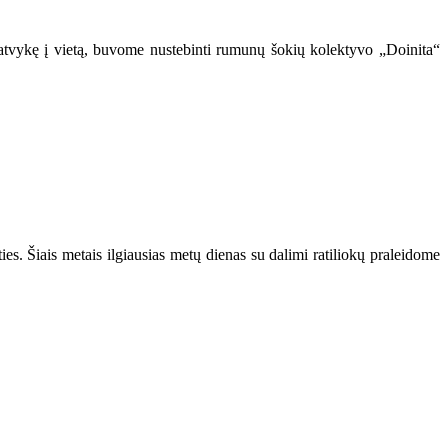
atvykę į vietą, buvome nustebinti rumunų šokių kolektyvo „Doinita“
es. Šiais metais ilgiausias metų dienas su dalimi ratiliokų praleidome