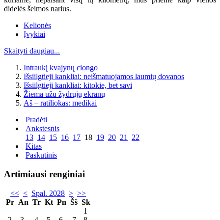
didelės šeimos narius.
Kelionės
Įvykiai
Skaityti daugiau...
Intraukį kvajynų ciongo
Išsiilgtieji kankliai: neišmatuojamos laumių dovanos
Išsiilgtieji kankliai: kitokie, bet savi
Žiema užu žydrųjų ekranų
Aš – ratiliokas: medikai
Pradėti
Ankstesnis
13
14
15
16
17
18
19
20
21
22
Kitas
Paskutinis
Artimiausi renginiai
<<
<
Spal. 2028
>
>>
Pr
An
Tr
Kt
Pn
Šš
Sk
1
2
3
4
5
6
7
8