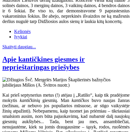
Mažosios Lietuvos derlių užauginom. Koncerte viena kitą mainė 3
solinės dainos, 3 merginų dainos, 3 vaikinų dainos, 4 bendros dainos
ir 6 šokiai. Be viso to, dar demonstravome 9 paprastesnius
vakaroninius šokius. Be abejo, neprekinės išvaizdos ne ką mažesnis
derlius nugulė tarp Didžiosios aulos sienų ir laukia kitų koncertų.
Kelionės
Įvykiai
Skaityti daugiau...
Apie kantičkines giesmes ir
neprieštaringas priešybes
Kai prieš septynerius metus (!) atėjau į „Ratilio“, kaip tik pradėjome
mokytis
kantičkinių
giesmių. Man
kantičkos
buvo naujas žanras
(nežinau, ar nebuvo jos populiarios mūsuose, ar stigo vaikystėje
žinių atpažinti). Nebepamenu, kaip tuomet jas priėmiau – tikriausiai
smalsiom ausim, nors būta pajuokavimų, kad nubarstė dalį naujokų
giesmių aukštybės... Tada, bent jau mes, ansambliečiai,
nenujautėme, kiek su jomis draugausime – tąsyk, rodos, ruošėmės