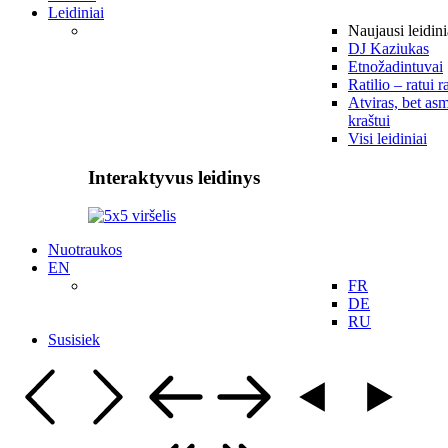
Leidiniai
Naujausi leidini
DJ Kaziukas
Etnožadintuvai
Ratilio – ratui r
Atviras, bet asm
kraštui
Visi leidiniai
Interaktyvus leidinys
Nuotraukos
EN
FR
DE
RU
Susisiek