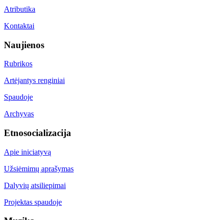
Atributika
Kontaktai
Naujienos
Rubrikos
Artėjantys renginiai
Spaudoje
Archyvas
Etnosocializacija
Apie iniciatyvą
Užsiėmimų aprašymas
Dalyvių atsiliepimai
Projektas spaudoje