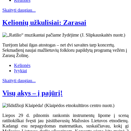
Kelionės
Skaityti daugiau...
Kelionių užkulisiai: Zarasai
Turėjom labai ilgas atostogas – net dvi savaites tarp koncertų.
Sekmadienį naujai mažlietuvių folkloru papildytą programą vežėm į
Zarasų Žolinę.
Kelionės
Įvykiai
Skaityti daugiau...
Visų akys – į pajūrį!
Liepos 29 d. pilnomis rankomis instrumentų lipome į sceną
ratiliokiškai švęsti jau įsisiūbavusių Mažosios Lietuvos etnodienų.
Kadangi esu nepagydomas matematikas, suskaičiavau, kokį gi