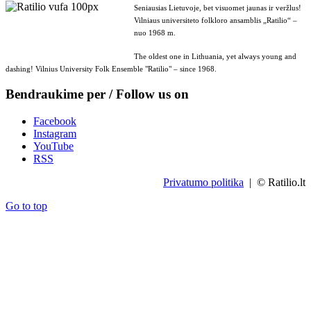
Seniausias Lietuvoje, bet visuomet jaunas ir veržlus!
Vilniaus universiteto folkloro ansamblis „Ratilio“ –
nuo 1968 m.
The oldest one in Lithuania, yet always young and
dashing! Vilnius University Folk Ensemble "Ratilio" – since 1968.
Bendraukime per / Follow us on
Facebook
Instagram
YouTube
RSS
Privatumo politika
| © Ratilio.lt
Go to top