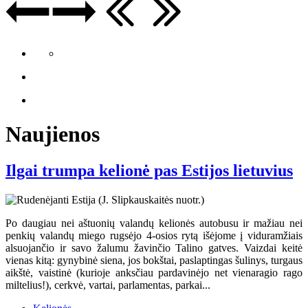
Naujienos
Ilgai trumpa kelionė pas Estijos lietuvius
Po daugiau nei aštuonių valandų kelionės autobusu ir mažiau nei
penkių valandų miego rugsėjo 4-osios rytą išėjome į viduramžiais
alsuojančio ir savo žalumu žavinčio Talino gatves. Vaizdai keitė
vienas kitą: gynybinė siena, jos bokštai, paslaptingas šulinys, turgaus
aikštė, vaistinė (kurioje anksčiau pardavinėjo net vienaragio rago
miltelius!), cerkvė, vartai, parlamentas, parkai...