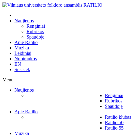
Naujienos
Renginiai
Rubrikos
Spaudoje
Apie Ratilio
Muzika
Leidiniai
Nuotraukos
EN
Susisiek
Menu
Naujienos
Renginiai
Rubrikos
Spaudoje
Apie Ratilio
Ratilio klubas
Ratilio 50
Ratilio 55
Muzika