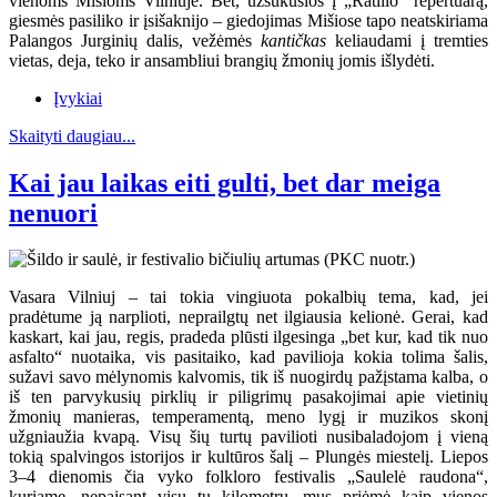
vienoms Mišioms Vilniuje. Bet, užsukusios į „Ratilio“ repertuarą,
giesmės pasiliko ir įsišaknijo – giedojimas Mišiose tapo neatskiriama
Palangos Jurginių dalis, vežėmės
kantičkas
keliaudami į tremties
vietas, deja, teko ir ansambliui brangių žmonių jomis išlydėti.
Įvykiai
Skaityti daugiau...
Kai jau laikas eiti gulti, bet dar meiga
nenuori
Vasara Vilniuj – tai tokia vingiuota pokalbių tema, kad, jei
pradėtume ją narplioti, neprailgtų net ilgiausia kelionė. Gerai, kad
kaskart, kai jau, regis, pradeda plūsti ilgesinga „bet kur, kad tik nuo
asfalto“ nuotaika, vis pasitaiko, kad pavilioja kokia tolima šalis,
sužavi savo mėlynomis kalvomis, tik iš nuogirdų pažįstama kalba, o
iš ten parvykusių pirklių ir piligrimų pasakojimai apie vietinių
žmonių manieras, temperamentą, meno lygį ir muzikos skonį
užgniaužia kvapą. Visų šių turtų pavilioti nusibaladojom į vieną
tokią spalvingos istorijos ir kultūros šalį – Plungės miestelį. Liepos
3–4 dienomis čia vyko folkloro festivalis „Saulelė raudona“,
kuriame, nepaisant visų tų kilometrų, mus priėmė kaip vienos