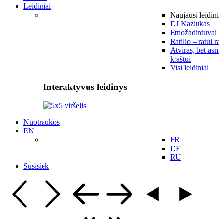
Leidiniai
Naujausi leidini
DJ Kaziukas
Etnožadintuvai
Ratilio – ratui r
Atviras, bet asm
kraštui
Visi leidiniai
Interaktyvus leidinys
Nuotraukos
EN
FR
DE
RU
Susisiek