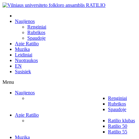
Naujienos
Renginiai
Rubrikos
Spaudoje
Apie Ratilio
Muzika
Leidiniai
Nuotraukos
EN
Susisiek
Menu
Naujienos
Renginiai
Rubrikos
Spaudoje
Apie Ratilio
Ratilio klubas
Ratilio 50
Ratilio 55
Muzika