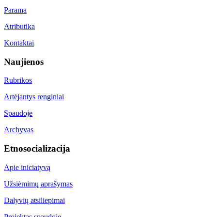
Parama
Atributika
Kontaktai
Naujienos
Rubrikos
Artėjantys renginiai
Spaudoje
Archyvas
Etnosocializacija
Apie iniciatyvą
Užsiėmimų aprašymas
Dalyvių atsiliepimai
Projektas spaudoje