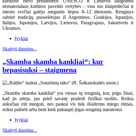
kuriuose buvo pristatomos UNESCO ir Lietuvos saugomos
nematerialaus kultūros paveldo vertybės – visu tuo klaipėdiečiai ir
miesto svečiai galėjo mėgautis liepos 8–12 dienomis. Renginys
subūrė tradicijų puoselėtojus iš Argentinos, Graikijos, Ispanijos,
Italijos, Japonijos, Latvijos, Lietuvos, Paragvajaus, Sakartvelo ir
Ukrainos.
Įvykiai
Skaityti daugiau...
„Skamba skamba kankliai“: kur
bepasisuksi – staigmena
„Skamba skamba kankliai“ yra vienas tų renginių, kur, jeigu žinai,
kad jis artėja, jau prieš savaitę pradedi fiziškai ruoštis. Reikia
anksčiau eiti miegoti, nes paskui vis tiek išsiderins miego ritmas,
reikia pailsėti arba bent kiek pakaupti jėgas renginių maratonui.
Įvykiai
Skaityti daugiau...