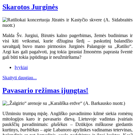
Skarotos Jurginės
Malda Šv. Jurgiui, Birutės kalno pagerbimas, žemės budinimas ir
visi kiti veiksmai, kurie džiugina širdį – paskutinį balandžio
savaitgalį buvo mano pirmosios Jurginės Palangoje su „Ratilio“.
Argi kas gali pagalvoti, jog tokia įprastai žmonėms paprasta šventė
gali būti tokia įspūdinga ir neužmirštama?
Įvykiai
Skaityti daugiau...
Pavasario režimas įjungtas!
Užminsiu trumpą mįslę. Angliško pavadinimo kilmė siekia romėnų
mitologijos karo ir pavasario dievą. Lietuvoje vadintas įvairiais
paukščių pavadinimais:
glušėkas
– Dzūkijos miškuose giedantis
kurtinys,
burblėkas
– apie Labanoro apylinkes vadinamas tetervinas,