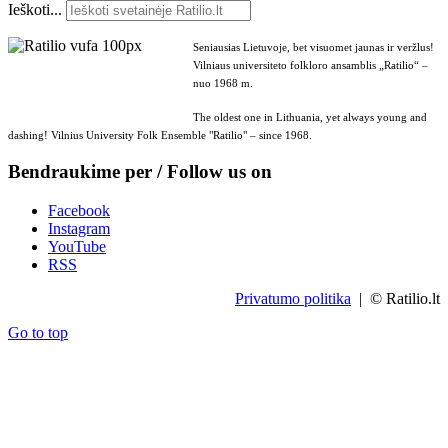
Ieškoti...
Seniausias Lietuvoje, bet visuomet jaunas ir veržlus!
Vilniaus universiteto folkloro ansamblis „Ratilio“ –
nuo 1968 m.
The oldest one in Lithuania, yet always young and
dashing! Vilnius University Folk Ensemble "Ratilio" – since 1968.
Bendraukime per / Follow us on
Facebook
Instagram
YouTube
RSS
Privatumo politika
| © Ratilio.lt
Go to top