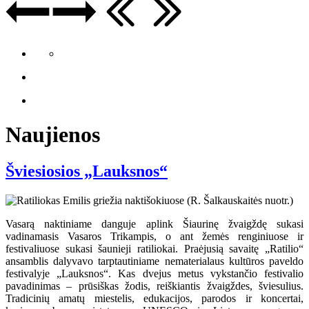
Naujienos
Šviesiosios „Lauksnos“
Vasarą naktiniame danguje aplink Šiaurinę žvaigždę sukasi
vadinamasis Vasaros Trikampis, o ant žemės renginiuose ir
festivaliuose sukasi šaunieji ratiliokai. Praėjusią savaitę „Ratilio“
ansamblis dalyvavo tarptautiniame nematerialaus kultūros paveldo
festivalyje „Lauksnos“. Kas dvejus metus vykstančio festivalio
pavadinimas – prūsiškas žodis, reiškiantis žvaigždes, šviesulius.
Tradicinių amatų miestelis, edukacijos, parodos ir koncertai,