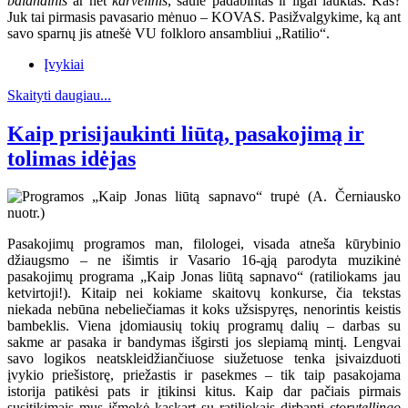
balandinis
ar net
karvelinis
, saule padabintas ir ilgai lauktas. Kas?
Juk tai pirmasis pavasario mėnuo – KOVAS. Pasižvalgykime, ką ant
savo sparnų jis atnešė VU folkloro ansambliui „Ratilio“.
Įvykiai
Skaityti daugiau...
Kaip prisijaukinti liūtą, pasakojimą ir
tolimas idėjas
Pasakojimų programos man, filologei, visada atneša kūrybinio
džiaugsmo – ne išimtis ir Vasario 16-ąją parodyta muzikinė
pasakojimų programa „Kaip Jonas liūtą sapnavo“ (ratiliokams jau
ketvirtoji!). Kitaip nei kokiame skaitovų konkurse, čia tekstas
niekada nebūna nebeliečiamas it koks užsispyręs, nenorintis keistis
bambeklis. Viena įdomiausių tokių programų dalių – darbas su
sakme ar pasaka ir bandymas išgirsti jos slepiamą mintį. Lengvai
savo logikos neatskleidžiančiuose siužetuose tenka įsivaizduoti
įvykio priešistorę, priežastis ir pasekmes – tik taip pasakojama
istorija patikėsi pats ir įtikinsi kitus. Kaip dar pačiais pirmais
susitikimais mus išmokė kaskart su ratiliokais dirbanti
storytellingo