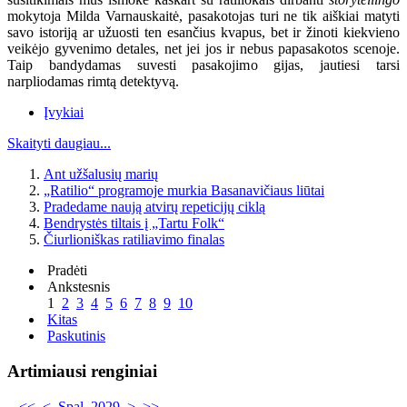
mokytoja Milda Varnauskaitė, pasakotojas turi ne tik aiškiai matyti
savo istoriją ar užuosti ten esančius kvapus, bet ir žinoti kiekvieno
veikėjo gyvenimo detales, net jei jos ir nebus papasakotos scenoje.
Taip bandydamas suvesti pasakojimo gijas, jautiesi tarsi
narpliodamas rimtą detektyvą.
Įvykiai
Skaityti daugiau...
Ant užšalusių marių
„Ratilio“ programoje murkia Basanavičiaus liūtai
Pradedame naują atvirų repeticijų ciklą
Bendrystės tiltais į „Tartu Folk“
Čiurlioniškas ratiliavimo finalas
Pradėti
Ankstesnis
1
2
3
4
5
6
7
8
9
10
Kitas
Paskutinis
Artimiausi renginiai
<<
<
Spal. 2029
>
>>